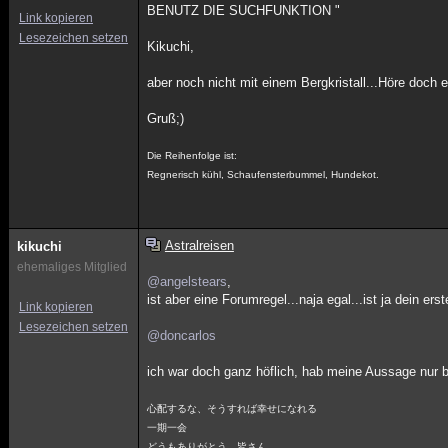
BENUTZ DIE SUCHFUNKTION "
Link kopieren
Lesezeichen setzen
Kikuchi,
aber noch nicht mit einem Bergkristall...Höre doch e
Gruß;)
Die Reihenfolge ist:
Regnerisch kühl, Schaufensterbummel, Hundekot.
Astralreisen
kikuchi
ehemaliges Mitglied
@angelstears
,
ist aber eine Forumregel...naja egal...ist ja dein ers
Link kopieren
Lesezeichen setzen
@doncarlos
ich war doch ganz höflich, hab meine Aussage nur b
心配するな、そうすれば幸せになれる
一期一会
どうもありがとう、皆さん