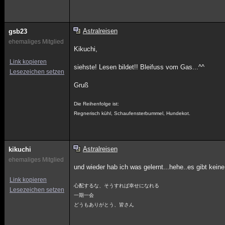
Astralreisen
gsb23
ehemaliges Mitglied
Kikuchi,
Link kopieren
siehste! Lesen bildet!! Bleifuss vom Gas...^^
Lesezeichen setzen
Gruß
Die Reihenfolge ist:
Regnerisch kühl, Schaufensterbummel, Hundekot.
Astralreisen
kikuchi
ehemaliges Mitglied
und wieder hab ich was gelernt...hehe..es gibt kein
Link kopieren
心配するな、そうすれば幸せになれる
Lesezeichen setzen
一期一会
どうもありがとう、皆さん