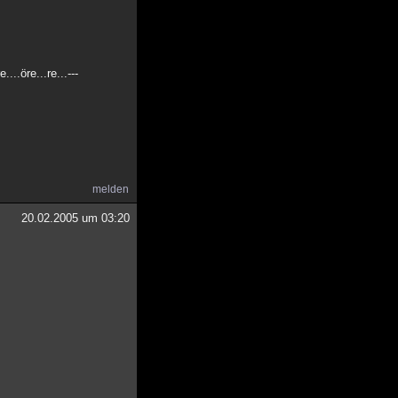
..öre...re...---
melden
20.02.2005 um 03:20