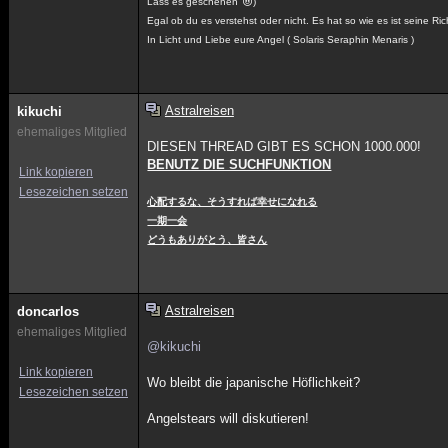
Lass es geschehen
)
Egal ob du es verstehst oder nicht. Es hat so wie es ist seine Ric
In Licht und Liebe eure Angel ( Solaris Seraphin Menaris )
Astralreisen
kikuchi
ehemaliges Mitglied
DIESEN THREAD GIBT ES SCHON 1000.000!
BENUTZ DIE SUCHFUNKTION
Link kopieren
Lesezeichen setzen
心配するな、そうすれば幸せになれる
一期一会
どうもありがとう、皆さん
Astralreisen
doncarlos
ehemaliges Mitglied
@kikuchi
Link kopieren
Wo bleibt die japanische Höflichkeit?
Lesezeichen setzen
Angelstears will diskutieren!