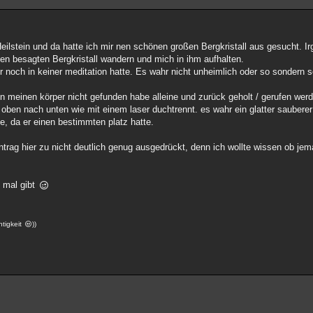
ilstein und da hatte ich mir nen schönen großen Bergkristall aus gesucht. I
sen besagten Bergkristall wandern und mich in ihm aufhalten.
r noch in keiner meditation hatte. Es wahr nicht unheimlich oder so sonder
in meinen körper nicht gefunden habe alleine und zurück geholt / gerufen we
 oben nach unten wie mit einem laser duchtrennt. es wahr ein glatter sauberer
te, da er einen bestimmten platz hatte.
trag hier zu nicht deutlich genug ausgedrückt, denn ich wollte wissen ob je
1 mal gibt
htigkeit
))