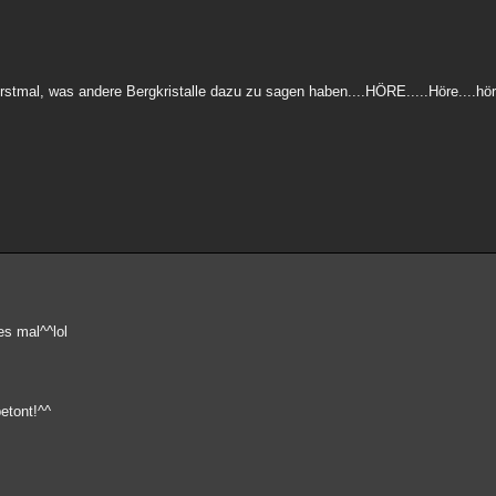
rstmal, was andere Bergkristalle dazu zu sagen haben....HÖRE.....Höre....höre..
tes mal^^lol
etont!^^