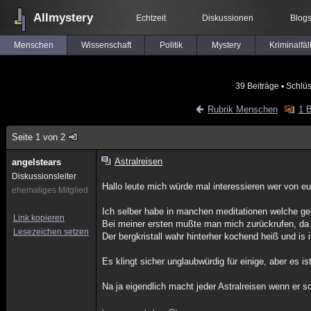
Allmystery
Echtzeit
Diskussionen
Blog
Menschen
Wissenschaft
Politik
Mystery
Kriminalfäl
39 Beiträge
▪ Schlüs
Rubrik Menschen
1 B
Seite 1 von 2
Astralreisen
angelstears
Diskussionsleiter
Hallo leute mich würde mal interessieren wer von 
ehemaliges Mitglied
Ich selber habe in manchen meditationen welche ge
Link kopieren
Bei meiner ersten mußte man mich zurückrufen, da ic
Lesezeichen setzen
Der bergkristall wahr hinterher kochend heiß und is 
Es klingt sicher unglaubwürdig für einige, aber es i
Na ja eigendlich macht jeder Astralreisen wenn er 