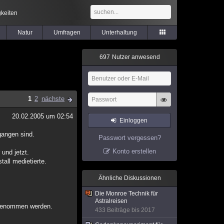
keiten
Natur
Umfragen
Unterhaltung
6
9
7
Nutzer anwesend
1
2
nächste
20.02.2005 um 02:54
Einloggen
gangen sind.
Passwort vergessen?
Konto erstellen
und jetzt.
all medietierte.
Ähnliche Diskussionen
Die Monroe Technik für
Astralreisen
r genommen werden.
433 Beiträge bis 2017