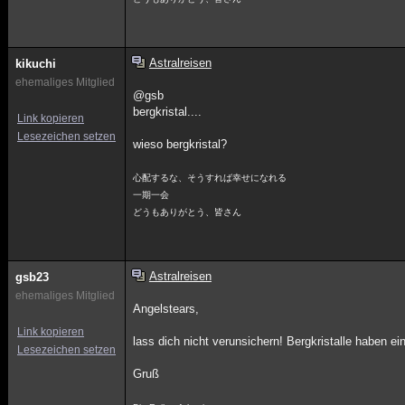
Astralreisen
kikuchi
ehemaliges Mitglied
@gsb
bergkristal....
Link kopieren
Lesezeichen setzen
wieso bergkristal?
心配するな、そうすれば幸せになれる
一期一会
どうもありがとう、皆さん
Astralreisen
gsb23
ehemaliges Mitglied
Angelstears,
Link kopieren
lass dich nicht verunsichern! Bergkristalle haben e
Lesezeichen setzen
Gruß