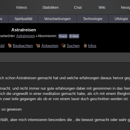
s
Videos
Statistiken
Chat
Wiki
Neuig
le
Spiritualität
Verschwörungen
Technologie
Ufologie
Astralreisen
selwörter:
Astralreisen
▪ Abonnieren:
Feed
E-Mail
ild
Beobachten
Antworten
Suchen
Infos
euch schon Astralreisen gemacht hat und welche erfahrungen daraus hervor ge
macht, und nicht immer nur gute erfahrungen dabei mit genommen in das hier 
h die ungewollt in einer meditation gemacht habe, als ich mit einem Bergkrist
in zwei teile gegangen als ob er von einem laser duch geschnitten worden ist.
st so gewesen.
schläft, aber mich interesieren besonders die , die bewust gemacht oder wah