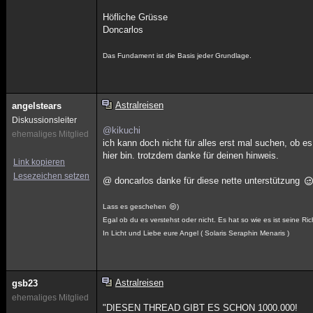
Höfliche Grüsse
Doncarlos
Das Fundament ist die Basis jeder Grundlage.
Astralreisen
angelstears
Diskussionsleiter
@kikuchi
ehemaliges Mitglied
ich kann doch nicht für alles erst mal suchen, ob e
hier bin. trotzdem danke für deinen hinweis.
Link kopieren
Lesezeichen setzen
@ doncarlos danke für diese nette unterstützung
Lass es geschehen
)
Egal ob du es verstehst oder nicht. Es hat so wie es ist seine Ric
In Licht und Liebe eure Angel ( Solaris Seraphin Menaris )
Astralreisen
gsb23
ehemaliges Mitglied
"DIESEN THREAD GIBT ES SCHON 1000.000!