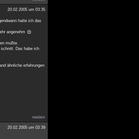
20.02.2005 um 03:35
rgendwann hatte ich das
n sehr angenehm
rden mußte.
 schnitt. Das habe ich
mand ähnliche erfahrungen
melden
20.02.2005 um 03:39