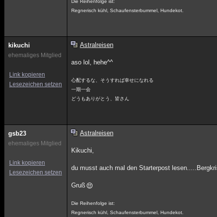
Die Reihenfolge ist:
Regnerisch kühl, Schaufensterbummel, Hundekot.
Astralreisen
kikuchi
ehemaliges Mitglied
aso lol, hehe^^
Link kopieren
心配するな、そうすれば幸せになれる
Lesezeichen setzen
一期一会
どうもありがとう、皆さん
Astralreisen
gsb23
ehemaliges Mitglied
Kikuchi,
Link kopieren
du musst auch mal den Starterpost lesen.....Bergkri
Lesezeichen setzen
Gruß
Die Reihenfolge ist:
Regnerisch kühl, Schaufensterbummel, Hundekot.