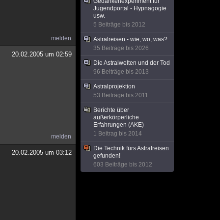
Gedankenexperiment für
Jugendportal - Hypnagogie
usw.
5 Beiträge bis 2012
melden
Astralreisen - wie, wo, was?
35 Beiträge bis 2026
20.02.2005 um 02:59
Die Astralwelten und der Tod
96 Beiträge bis 2013
Astralprojektion
53 Beiträge bis 2011
Berichte über
außerkörperliche
Erfahrungen (AKE)
1 Beitrag bis 2014
melden
Die Technik fürs Astralreisen
20.02.2005 um 03:12
gefunden!
603 Beiträge bis 2012