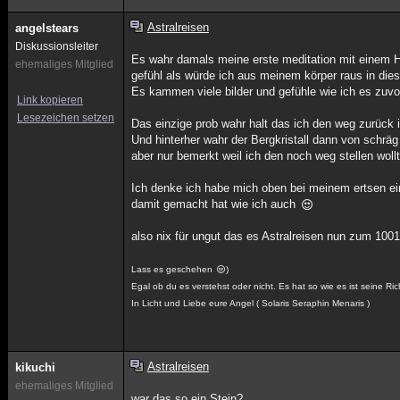
Astralreisen
angelstears
Diskussionsleiter
Es wahr damals meine erste meditation mit einem He
ehemaliges Mitglied
gefühl als würde ich aus meinem körper raus in die
Es kammen viele bilder und gefühle wie ich es zuvo
Link kopieren
Lesezeichen setzen
Das einzige prob wahr halt das ich den weg zurück 
Und hinterher wahr der Bergkristall dann von schräg
aber nur bemerkt weil ich den noch weg stellen woll
Ich denke ich habe mich oben bei meinem ertsen ein
damit gemacht hat wie ich auch
also nix für ungut das es Astralreisen nun zum 100
Lass es geschehen
)
Egal ob du es verstehst oder nicht. Es hat so wie es ist seine Ric
In Licht und Liebe eure Angel ( Solaris Seraphin Menaris )
Astralreisen
kikuchi
ehemaliges Mitglied
war das so ein Stein?