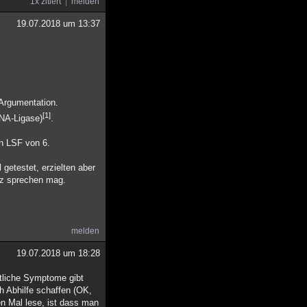
1x zitiert
melden
19.07.2018 um 13:37
 Argumentation.
[1]
DNA-Ligase)
.
en LSF von 6.
 getestet, erzielten aber
tz sprechen mag.
melden
19.07.2018 um 18:28
etliche Symptome gibt
h Abhilfe schaffen (OK,
n Mal lese, ist dass man