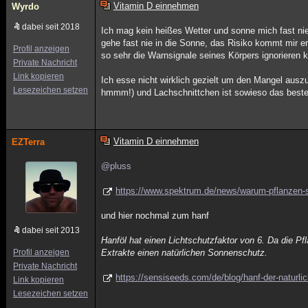
Vitamin D einnehmen
Wyrdo
dabei seit 2018
Ich mag kein heißes Wetter und sonne mich fast nie
gehe fast nie in die Sonne, das Risiko kommt mir e
Profil anzeigen
so sehr die Warnsignale seines Körpers ignorieren
Private Nachricht
Link kopieren
Ich esse nicht wirklich gezielt um den Mangel auszu
Lesezeichen setzen
hmmm!) und Lachschnittchen ist sowieso das bes
Vitamin D einnehmen
EZTerra
@pluss
https://www.spektrum.de/news/warum-pflanzen-
und hier nochmal zum hanf
dabei seit 2013
Hanföl hat einen Lichtschutzfaktor von 6. Da die Pf
Profil anzeigen
Extrakte einen natürlichen Sonnenschutz.
Private Nachricht
https://sensiseeds.com/de/blog/hanf-der-naturl
Link kopieren
Lesezeichen setzen