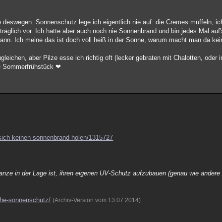
 deswegen. Sonnenschutz lege ich eigentlich nie auf: die Cremes müffeln, ic
rträglich vor. Ich hatte aber auch noch nie Sonnenbrand und bin jedes Mal au
 kann. Ich meine das ist doch voll heiß in der Sonne, warum macht man da ke
gleichen, aber Pilze esse ich richtig oft (lecker gebraten mit Chalotten, oder
te Sommerfrühstück ❤
sich-keinen-sonnenbrand-holen/1315727
lanze in der Lage ist, ihren eigenen UV-Schutz aufzubauen (genau wie andere P
iche-sonnenschutz/
(Archiv-Version vom 13.07.2014)