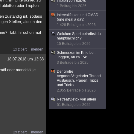
annt. Im Unterschied zu
Impfen von Babys
Tabletten oder Tropfen
1 Beitrag bis 2025
Intervallfasten und OMAD
en zuständig ist, sodass
(one meal a day)
gen Stellen, also in den
1.428 Beiträge bis 2026
nne? Habt ihr schon mal
Welchen Sport betreibst du
hauptsächlich?
15 Beiträge bis 2026
1x zitiert
melden
Schmerzen im Knie bei.
Joggen, ab ca 15k.
18.07.2018 um 13:38
3 Beiträge bis 2025
amöl oder mandelöl je
Der große
Veganer/Vegetarier Thread -
Austausch, Fragen, Tipps
und Tricks
2.055 Beiträge bis 2026
Retreat/Detox von allem
51 Beiträge bis 2025
2x zitiert
melden