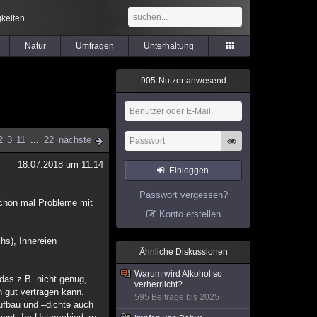
keiten
Natur
Umfragen
Unterhaltung
9
0
5
Nutzer anwesend
2
3
11
...
22
nächste
18.07.2018 um 11:14
Einloggen
Passwort vergessen?
schon mal Probleme mit
Konto erstellen
hs), Innereien
Ähnliche Diskussionen
Warum wird Alkohol so
 das z.B. nicht genug,
verherrlicht?
gut vertragen kann.
595 Beiträge bis 2025
ufbau und –dichte auch