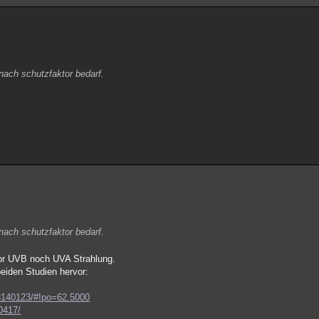
nach schutzfaktor bedarf.
nach schutzfaktor bedarf.
vor UVB noch UVA Strahlung.
beiden Studien hervor:
C3140123/#!po=62.5000
0417/