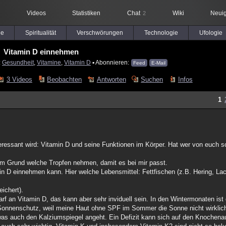
Videos
Statistiken
Chat
Wiki
Neuig
2
le
Spiritualität
Verschwörungen
Technologie
Ufologie
Vitamin D einnehmen
:
Gesundheit
,
Vitamine
,
Vitamin D
▪ Abonnieren:
Feed
E-Mail
3 Videos
Beobachten
Antworten
Suchen
Infos
1
essant wird: Vitamin D und seine Funktionen im Körper. Hat wer von euch 
m Grund welche Tropfen nehmen, damit es bei mir passt.
n D einnehmen kann. Hier welche Lebensmittel: Fettfischen (z.B. Hering, Lac
ichert).
arf an Vitamin D, das kann aber sehr inviduell sein. In den Wintermonaten ist
nnenschutz, weil meine Haut ohne SPF im Sommer die Sonne nicht wirklich 
 was auch den Kalziumspiegel angeht. Ein Defizit kann sich auf den Knochena