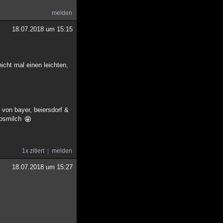
melden
18.07.2018 um 15:15
icht mal einen leichten,
 von bayer, beiersdorf &
okosmilch
1x zitiert
melden
18.07.2018 um 15:27