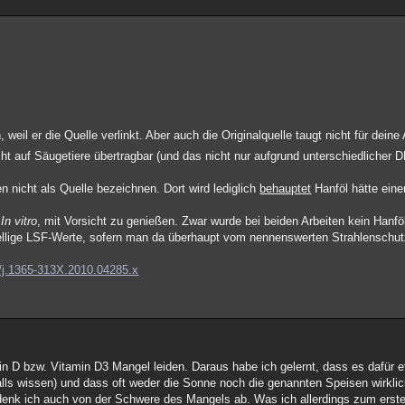
eil er die Quelle verlinkt. Aber auch die Originalquelle taugt nicht für deine
 auf Säugetiere übertragbar (und das nicht nur aufgrund unterschiedlicher 
 nicht als Quelle bezeichnen. Dort wird lediglich
behauptet
Hanföl hätte ein
l
In vitro
, mit Vorsicht zu genießen. Zwar wurde bei beiden Arbeiten kein Hanföl
stellige LSF-Werte, sofern man da überhaupt vom nennenswerten Strahlenschu
111/j.1365-313X.2010.04285.x
n D bzw. Vitamin D3 Mangel leiden. Daraus habe ich gelernt, dass es dafür 
alls wissen) und dass oft weder die Sonne noch die genannten Speisen wirklic
 denk ich auch von der Schwere des Mangels ab. Was ich allerdings zum erste