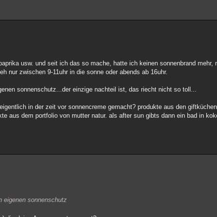
paprika usw. und seit ich das so mache, hatte ich keinen sonnenbrand mehr, n
h nur zwischen 9-11uhr in die sonne oder abends ab 16uhr.
genen sonnenschutz...der einzige nachteil ist, das riecht nicht so toll...
 eigentlich in der zeit vor sonnencreme gemacht? produkte aus den giftküchen
ukte aus dem portfolio von mutter natur. als after sun gibts dann ein bad in k
ren eigenen sonnenschutz