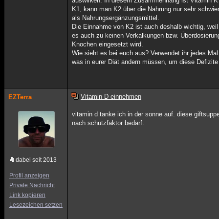
auswirken. In diesem Zusammenhang ist Vitamin K a
K1, kann man K2 über die Nahrung nur sehr schwie
als Nahrungsergänzungsmittel.
Die Einnahme von K2 ist auch deshalb wichtig, wei
es auch zu keinen Verkalkungen bzw. Überdosierung
Knochen eingesetzt wird.
Wie sieht es bei euch aus? Verwendet ihr jedes Mal
was in eurer Diät andern müssen, um diese Defizit
Vitamin D einnehmen
EZTerra
vitamin d tanke ich in der sonne auf. diese giftsu
nach schutzfaktor bedarf.
dabei seit 2013
Profil anzeigen
Private Nachricht
Link kopieren
Lesezeichen setzen