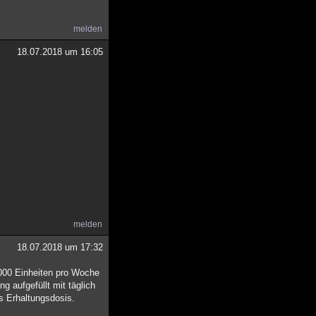
melden
18.07.2018 um 16:05
melden
18.07.2018 um 17:32
0000 Einheiten pro Woche
g aufgefüllt mit täglich
ls Erhaltungsdosis.