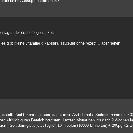
a) die deine Aussage untermauert?
 tag in der sonne liegen ...kotz,
. es gibt kleine vitamine d kapseln, sauteuer ohne rezept... aber helfen
stgestellt. Nicht mehr messbar, sagte mein Arzt damals. Seitdem nahm ich 4
nen wirklich guten Bereich brachten. Letzten Monat hab ich dann 2 Wochen lan
ium. Seit dem gibt's jetzt täglich 10 Tropfen (10000 Einheiten) + 200µg K2 a