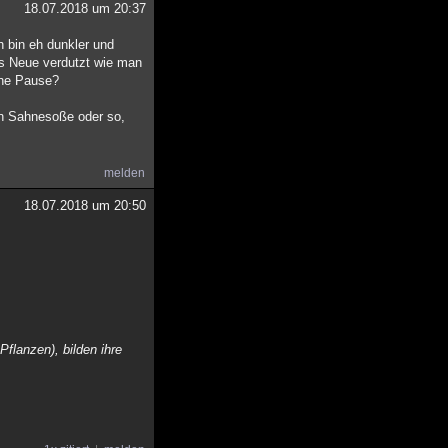
18.07.2018 um 20:37
h bin eh dunkler und
f's Neue verdutzt wie man
ine Pause?
 in Sahnesoße oder so,
melden
18.07.2018 um 20:50
flanzen), bilden ihre