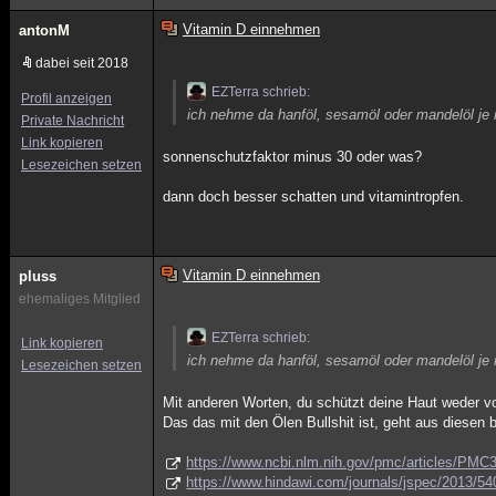
Vitamin D einnehmen
antonM
dabei seit 2018
EZTerra schrieb:
Profil anzeigen
ich nehme da hanföl, sesamöl oder mandelöl je 
Private Nachricht
Link kopieren
sonnenschutzfaktor minus 30 oder was?
Lesezeichen setzen
dann doch besser schatten und vitamintropfen.
Vitamin D einnehmen
pluss
ehemaliges Mitglied
EZTerra schrieb:
Link kopieren
ich nehme da hanföl, sesamöl oder mandelöl je 
Lesezeichen setzen
Mit anderen Worten, du schützt deine Haut weder 
Das das mit den Ölen Bullshit ist, geht aus diesen 
https://www.ncbi.nlm.nih.gov/pmc/articles/PM
https://www.hindawi.com/journals/jspec/2013/54