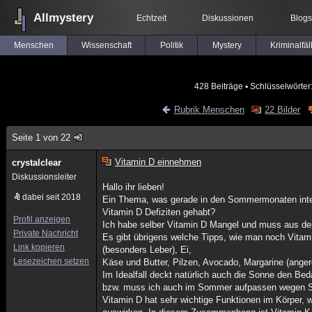
Allmystery
Echtzeit
Diskussionen
Blogs
Menschen
Wissenschaft
Politik
Mystery
Kriminalfäl
428 Beiträge
▪ Schlüsselwörter
Rubrik Menschen
22 Bilder
Seite 1 von 22
Vitamin D einnehmen
crystalclear
Diskussionsleiter
Hallo ihr lieben!
dabei seit 2018
Ein Thema, was gerade in den Sommermonaten inter
Vitamin D Defiziten gehabt?
Profil anzeigen
Ich habe selber Vitamin D Mangel und muss aus de
Private Nachricht
Es gibt übrigens welche Tipps, wie man noch Vitami
Link kopieren
(besonders Leber), Ei,
Lesezeichen setzen
Käse und Butter, Pilzen, Avocado, Margarine (angere
Im Idealfall deckt natürlich auch die Sonne den Bed
bzw. muss ich auch im Sommer aufpassen wegen So
Vitamin D hat sehr wichtige Funktionen im Körper,