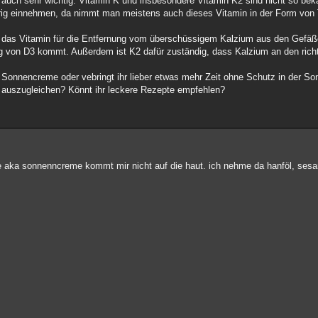
uch sehr wichtig. Vitamin K und insbesondere Vitamin K2 sind nicht so bek
rig einnehmen, da nimmt man meistens auch dieses Vitamin in der Form von 
l das Vitamin für die Entfernung vom überschüssigem Kalzium aus den Gefäß
 von D3 kommt. Außerdem ist K2 dafür zuständig, dass Kalzium an den richti
 Sonnencreme oder vebringt ihr lieber etwas mehr Zeit ohne Schutz in der So
e auszugleichen? Könnt ihr leckere Rezepte empfehlen?
ppe aka sonnenncreme kommt mir nicht auf die haut. ich nehme da hanföl, ses