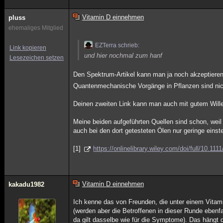
Vitamin D einnehmen
pluss
ehemaliges Mitglied
EZTerra schrieb:
Link kopieren
und hier nochmal zum hanf
Lesezeichen setzen
Den Spektrum-Artikel kann man ja noch akzeptieren, w
Quantenmechanische Vorgänge in Pflanzen sind nicht
Deinen zweiten Link kann man auch mit gutem Willen
Meine beiden aufgeführten Quellen sind schon, wei
auch bei den dort getesteten Ölen nur geringe ein
[1]
https://onlinelibrary.wiley.com/doi/full/10.1
Vitamin D einnehmen
kakadu1982
Ich kenne das von Freunden, die unter einem Vitami
(werden aber die Betroffenen in dieser Runde ebenf
da gilt dasselbe wie für die Symptome). Das hängt