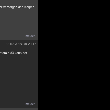
hr versorgen den Körper
melden
18.07.2018 um 20:17
 vitamin d3 kann der
melden