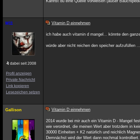
Kannst du eine Quelle vorweisen (außer Bauchipedi
Vitamin D einnehmen
M11
ich habe auch vitamin d mangel... könnte den ganzen
würde aber nicht reichen den speicher aufzufüllen ..
dabei seit 2008
Profil anzeigen
Private Nachricht
Link kopieren
Lesezeichen setzen
Vitamin D einnehmen
Gallison
2014 wurde bei mir auch ein Vitamin D - Mangel fe
wie verordnet, die meinen Wert aber trotzdem in kei
30000 Einheiten + K2 natürlich und reichlich Magnes
Demnächst wird der Wert dann nochmal kontrolliert.