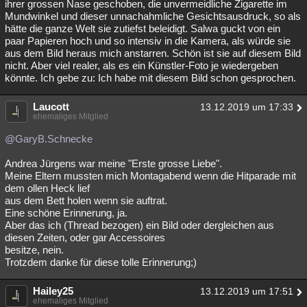
ihrer grossen Nase geschoben, die unvermeidliche Zigarette im
Mundwinkel und dieser unnachahmliche Gesichtsausdruck, so als
hätte die ganze Welt sie zutiefst beleidigt. Salwa guckt von ein
paar Papieren hoch und so intensiv in die Kamera, als würde sie
aus dem Bild heraus mich anstarren. Schön ist sie auf diesem Bild
nicht. Aber viel realer, als es ein Künstler-Foto je wiedergeben
könnte. Ich gebe zu: Ich habe mit diesem Bild schon gesprochen.
Laucott
13.12.2019 um 17:33
ehemaliges Mitglied
@GaryB.Schnecke
Andrea Jürgens war meine "Erste grosse Liebe".
Meine Eltern mussten mich Montagabend wenn die Hitparade mit
dem ollen Heck lief
aus dem Bett holen wenn sie auftrat.
Eine schöne Erinnerung, ja.
Aber das ich (Thread bezogen) ein Bild oder dergleichen aus
diesen Zeiten, oder gar Accessoires
besitze, nein.
Trotzdem danke für diese tolle Erinnerung;)
Hailey25
13.12.2019 um 17:51
ehemaliges Mitglied