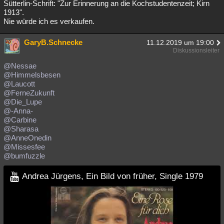
Sütterlin-Schrift: "Zur Erinnerung an die Kochstudentenzeit; Kirn
1913".
Nie würde ich es verkaufen.
GaryB.Schnecke
11.12.2019 um 19:00
Diskussionsleiter
@Nessae
@Himmelsbesen
@Laucott
@FerneZukunft
@Die_Lupe
@-Anna-
@Carbine
@Sharasa
@AnneOnedin
@Missesfee
@bumfuzzle
Andrea Jürgens, Ein Bild von früher, Single 1979