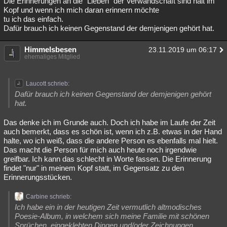
Die Erinnerungen an die "Lieben" der Verwandschaft sind halt im
Kopf und wenn ich mich daran erinnern möchte
tu ich das einfach.
Dafür brauch ich keinen Gegenstand der demjenigen gehört hat.
Himmelsbesen
23.11.2019 um 06:17
ehemaliges Mitglied
Laucott schrieb:
Dafür brauch ich keinen Gegenstand der demjenigen gehört
hat.
Das denke ich im Grunde auch. Doch ich habe im Laufe der Zeit
auch bemerkt, dass es schön ist, wenn ich z.B. etwas in der Hand
halte, wo ich weiß, dass die andere Person es ebenfalls mal hielt.
Das macht die Person für mich auch heute noch irgendwie
greifbar. Ich kann das schlecht in Worte fassen. Die Erinnerung
findet "nur" in meinem Kopf statt, im Gegensatz zu den
Erinnerungsstücken.
Carbine schrieb:
Ich habe ein in der heutigen Zeit vermutlich altmodisches
Poesie-Album, in welchem sich meine Familie mit schönen
Sprüchen, eingeklebten Dingen und/oder Zeichnungen