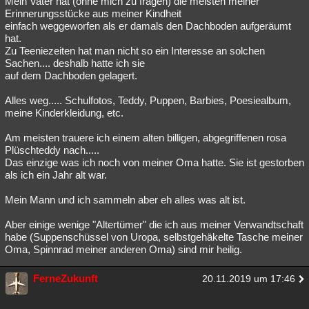
Mein Vater hat (ohne mich zu fragen) die meisten meiner
Erinnerungsstücke aus meiner Kindheit
einfach weggeworfen als er damals den Dachboden aufgeräumt
hat.
Zu Teeniezeiten hat man nicht so ein Interesse an solchen
Sachen.... deshalb hatte ich sie
auf dem Dachboden gelagert.
Alles weg..... Schulfotos, Teddy, Puppen, Barbies, Poesiealbum,
meine Kinderkleidung, etc.
Am meisten trauere ich einem alten billigen, abgegriffenen rosa
Plüschteddy nach.....
Das einzige was ich noch von meiner Oma hatte. Sie ist gestorben
als ich ein Jahr alt war.
Mein Mann und ich sammeln aber eh alles was alt ist.
Aber einige wenige "Altertümer" die ich aus meiner Verwandtschaft
habe (Suppenschüssel von Uropa, selbstgehäkelte Tasche meiner
Oma, Spinnrad meiner anderen Oma) sind mir heilig.
FerneZukunft
20.11.2019 um 17:46