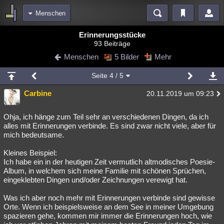
Menschen
Bereiche
Erinnerungsstücke
93 Beiträge
Echtzeit
Diskussionen
Blogs
Videos
Statistiken
Menschen
5 Bilder
Mehr
Chat
Wiki
Neuigkeiten
Seite
4
/ 5
meine Rubriken
Carbine
20.11.2019 um 09:23
Menschen
Wissenschaft
Politik
Mystery
Kriminalfälle
Spiritualität
Verschwörungen
Technologie
Ufologie
Ohja, ich hänge zum Teil sehr an verschiedenen Dingen, da ich
alles mit Erinnerungen verbinde. Es sind zwar nicht viele, aber für
mich bedeutsame.
Natur
Umfragen
Unterhaltung
weitere Rubriken
Kleines Beispiel:
Ich habe ein in der heutigen Zeit vermutlich altmodisches Poesie-
Philosophie
Träume
Orte
Esoterik
Literatur
Album, in welchem sich meine Familie mit schönen Sprüchen,
eingeklebten Dingen und/oder Zeichnungen verewigt hat.
Astronomie
Helpdesk
Gruppen
Gaming
Filme
Was ich aber noch mehr mit Erinnerungen verbinde sind gewisse
Musik
Clash
Verbesserungen
Allmystery
English
Orte. Wenn ich beispielsweise an dem See in meiner Umgebung
spazieren gehe, kommen mir immer die Erinnerungen hoch, wie
Übersichten