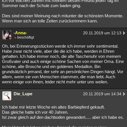
ich vor etlichen Jahren mit meinem besten Freund jeden Tag im
Sommer nach der Schule zum baden ging.
Besucht
Teilgenommen
Alle
Neue
Geschlossen
Dies sind meiner Meinung nach mitunter die schönsten Momente.
Lesenswert
Schlüsselwörter
Wenn man sich an tolle Zeiten zurückerinnern kann.
-Anna-
20.11.2019 um 12:13
beschäftigt
Oh, bei Erinnerungsstücken werde ich immer sehr sentimental.
Habe zwar nicht viele, aber die die ich habe, werden in Ehren
gehalten. Ich habe immer noch, die alte Taschenuhr von meinem
Großvater und auch einige schöne Sachen von meiner Oma. Eine
schöne, alte Brosche und ein goldenes Medaillon. Bin
grundsätzlich jemand, der sehr an persönlichen Dingen hängt. Vor
allem, wenn sie von Menschen stammen, die man liebt. Auch
wenn einige von ihnen, leider nicht mehr unter uns weilen.
Die_Lupe
20.11.2019 um 14:34
Ich habe mir letzte Woche ein altes Barbiepferd gekauft.
Das gleiche hatte ich vor 40 Jahren.
Ist zwar gleich auf den dachboden gewandert..... aber ich habe es.