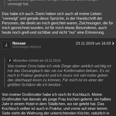
verewigt hat.
Das habe ich auch. Darin haben sich auch all meine Lieben
"verewigt" und gerade diese Sprüche, in der Handschrift der
Personen, die direkt an mich gerichtet waren, Zeichnungen, die für
mich gezeichnet wurden, ist für mich etwas Besonderes, auch
heute noch greif-und sichtbar und nicht "nur" eine Erinnerung.
Nessae
23.11.2019 um 16:03
ehemaliges Mitglied
Missesfee schrieb am 18.11.2019:
Von meiner Oma habe ich viele Dinge aber wirklich wichtig ist
mir das Gesangbuch das sie zur Konfirmation bekam. Es ist
noch in Fraktur gedruckt und ich muss mir viel mühe geben
das überhaupt lesen zu können. Für mich ist es einer der
größten Schätze die ich besitze .
Von meiner Großmutter habe ich noch ihr Kochbuch. Meine
Großmutter hat damals als junge Frau kochen gelernt, ein halbes
Jahr in einem Hotel in dem Städtchen, wo sie gelebt hat. Das
Kochbuch selber ist auch in Fraktur, und vorne auf einer leeren
Seite steht die Widmung der unterrichtenden Köchin, natürlich in