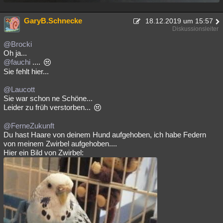
GaryB.Schnecke
18.12.2019 um 15:57
Diskussionsleiter
@Brocki
Oh ja...
@fauchi
....
Sie fehlt hier...
@Laucott
Sie war schon ne Schöne...
Leider zu früh verstorben...
@FerneZukunft
Du hast Haare von deinem Hund aufgehoben, ich habe Federn
von meinem Zwirbel aufgehoben....
Hier ein Bild von Zwirbel: