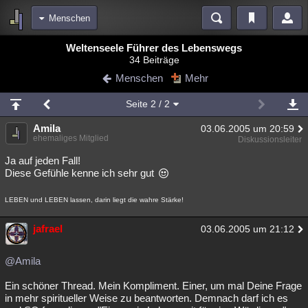
Menschen
Bereiche
Weltenseele Führer des Lebenswegs
34 Beiträge
Echtzeit
Diskussionen
Blogs
Videos
Statistiken
Menschen
Mehr
Chat
Wiki
Neuigkeiten
Seite
2
/ 2
meine Rubriken
Amila
03.06.2005 um 20:59
Menschen
Wissenschaft
Politik
Mystery
Kriminalfälle
ehemaliges Mitglied
Diskussionsleiter
Spiritualität
Verschwörungen
Technologie
Ufologie
Ja auf jeden Fall!
Diese Gefühle kenne ich sehr gut
Natur
Umfragen
Unterhaltung
LEBEN und LEBEN lassen, darin liegt die wahre Stärke!
weitere Rubriken
Philosophie
Träume
Orte
Esoterik
Literatur
jafrael
03.06.2005 um 21:12
Astronomie
Helpdesk
Gruppen
Gaming
Filme
@Amila
Musik
Clash
Verbesserungen
Allmystery
English
Ein schöner Thread. Mein Kompliment. Einer, um mal Deine Frage
in mehr spiritueller Weise zu beantworten. Demnach darf ich es
Übersichten