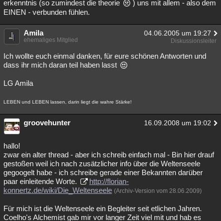
erkenntnis (so zumindest die theorie
) uns mit allem - also dem
EINEN - verbunden fühlen.
Amila
04.06.2005 um 19:27
ehemaliges Mitglied
Diskussionsleiter
Ich wollte euch einmal danken, für eure schönen Antworten und
dass ihr mich daran teil haben lasst
LG Amila
LEBEN und LEBEN lassen, darin liegt die wahre Stärke!
groovehunter
16.09.2008 um 19:02
hallo!
zwar ein alter thread - aber ich schreib einfach mal - Bin hier drauf
gestoßen weil ich nach zusätzlicher info über die Weltenseele
gegoogelt habe - ich schreibe gerade einer Bekannten darüber
paar einleitende Worte.
http://florian-
konnertz.de/wiki/Die_Weltenseele
(Archiv-Version vom 28.06.2009)
Für mich ist die Weltenseele ein Begleiter seit etlichen Jahren.
Coelho's Alchemist gab mir vor langer Zeit viel mit und hab es