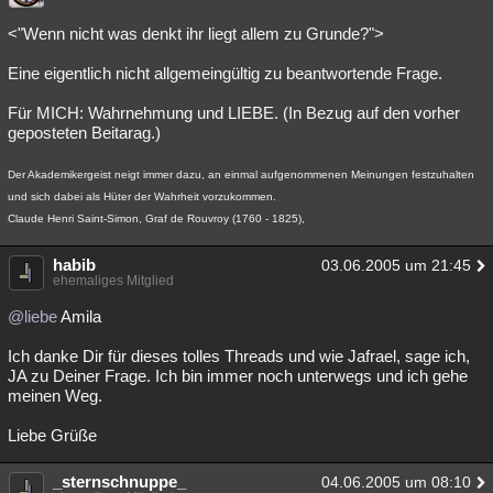
<"Wenn nicht was denkt ihr liegt allem zu Grunde?">
Eine eigentlich nicht allgemeingültig zu beantwortende Frage.
Für MICH: Wahrnehmung und LIEBE. (In Bezug auf den vorher
geposteten Beitarag.)
Der Akademikergeist neigt immer dazu, an einmal aufgenommenen Meinungen festzuhalten
und sich dabei als Hüter der Wahrheit vorzukommen.
Claude Henri Saint-Simon, Graf de Rouvroy (1760 - 1825),
habib
03.06.2005 um 21:45
ehemaliges Mitglied
@liebe
Amila
Ich danke Dir für dieses tolles Threads und wie Jafrael, sage ich,
JA zu Deiner Frage. Ich bin immer noch unterwegs und ich gehe
meinen Weg.
Liebe Grüße
_sternschnuppe_
04.06.2005 um 08:10