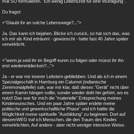
mal SO formulieren. "Ein wenig Lebenszeit für eine Würdigung".
Besucht
Teilgenommen
Alle
Neue
Geschlossen
Du fragst:
Lesenswert
Schlüsselwörter
<"Glaubt ihr an solche Lebenswege?...">
Ja. Das kann ich bejahen. Blicke ich zurück, so hat sich das, was
ich mir als Kind erträumt - gewünscht - hatte fast 40 Jahre später
verwirklicht.
<"wenn ja seid ihr im Begriff euren zu folgen oder müsst ihr ihn
erst wiederentdecken?...">
Ja - er war mir innerer Leitstern gebliebben. Und als ich in einem
Spezialgeschäft in Hamburg ein Calumet (indianische
Zeremonialpfeife) sah, war mir klar, daß dieses "Gerät" nicht über
einem Kamin hängen sollte, sonder wieder dolrt hin gehört, wo es
nutzt! Das war für mich die "materielle" Entsprechung meines
Kinderwunsches. Und ein paar Jahre später endete meine
politische und gewerkschaftliche Phase" und ich hattte die
Möglichkeit meine spirituelle "Ausbildung" zu beginnen. Dort auf
diesemWEG traf ich Menschen, die den Traum des Kindes
verwirklichten. Auf andere - aber nicht weniger intensive Weise.