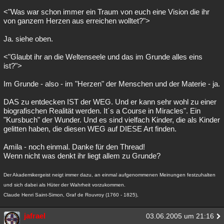
<"Was war schon immer ein Traum von euch eine Vision die ihr
von ganzem Herzen aus erreichen wolltet?">
Ja. siehe oben.
<"Glaubt ihr an die Weltenseele und das im Grunde alles eins
ist?">
Im Grunde - also - im "Herzen" der Menschen und der Materie - ja.
DAS zu entdecken IST der WEG. Und er kann sehr wohl zu einer
biografischen Realität werden. It´s a Course in Miracles". Ein
"Kursbuch" der Wunder. Und es sind vielfach Kinder, die als Kinder
gelitten haben, die diesen WEG auf DIESE Art finden.
Amila - noch einmal. Danke für den Thread!
Wenn nicht was denkt ihr liegt allem zu Grunde?
Der Akademikergeist neigt immer dazu, an einmal aufgenommenen Meinungen festzuhalten
und sich dabei als Hüter der Wahrheit vorzukommen.
Claude Henri Saint-Simon, Graf de Rouvroy (1760 - 1825),
jafrael
03.06.2005 um 21:16