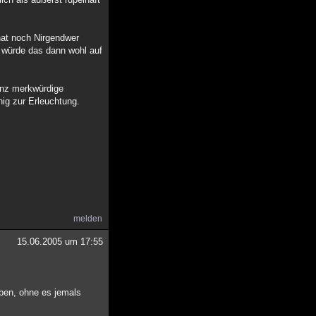
hat noch Nirgendwer
h würde das dann wohl auf
ganz merkwürdige
ig zur Erleuchtung.
melden
15.06.2005 um 17:55
aben, ohne es jemals