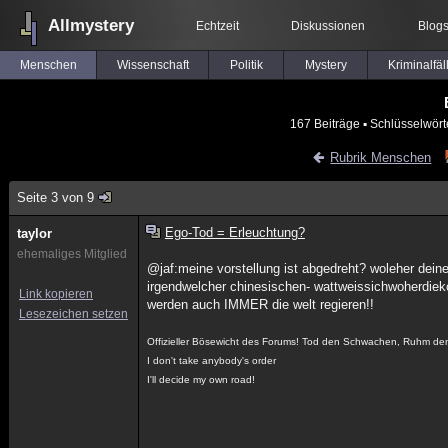
Allmystery
Echtzeit
Diskussionen
Blog
Menschen
Wissenschaft
Politik
Mystery
Kriminalfäl
167 Beiträge
▪ Schlüsselwört
Rubrik Menschen
Seite 3 von 9
Ego-Tod = Erleuchtung?
taylor
ehemaliges Mitglied
@jaf:meine vorstellung ist abgedreht? woleher deine
irgendwelcher chinesischen- wattweissichwoherdiek
Link kopieren
werden auch IMMER die welt regieren!!
Lesezeichen setzen
Offizieller Bösewicht des Forums! Tod den Schwachen, Ruhm de
I don't take anybody's order
I'll decide my own road!