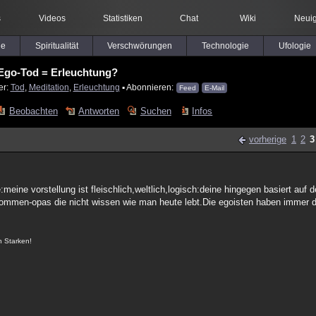
s
Videos
Statistiken
Chat
Wiki
Neuig
le
Spiritualität
Verschwörungen
Technologie
Ufologie
Ego-Tod = Erleuchtung?
er:
Tod
,
Meditation
,
Erleuchtung
▪ Abonnieren:
Feed
E-Mail
Beobachten
Antworten
Suchen
Infos
vorherige
1
2
3
:meine vorstellung ist fleischlich,weltlich,logisch:deine hingegen basiert auf
ommen-opas die nicht wissen wie man heute lebt.Die egoisten haben immer di
n Starken!