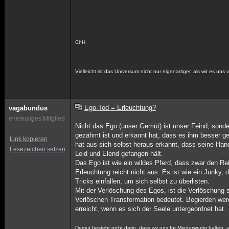
ChH
Vielleicht ist das Universum nicht nur eigenartiger, als wir es un
Ego-Tod = Erleuchtung?
vagabundus
ehemaliges Mitglied
Nicht das Ego (unser Gemüt) ist unser Feind, sonder
gezähmt ist und erkannt hat, dass es ihm besser ge
Link kopieren
hat aus sich selbst heraus erkannt, dass seine Hand
Lesezeichen setzen
Leid und Elend gefangen hält.
Das Ego ist wie ein wildes Pferd, dass zwar den Reite
Erleuchtung reicht nicht aus. Es ist wie ein Junky, 
Tricks einfallen, um sich selbst zu überlisten.
Mit der Verlöschung des Egos, ist die Verlöschung 
Verlöschen Transformation bedeutet. Begierden werd
erreicht, wenn es sich der Seele untergeordnet hat.
Demut besteht nicht darin, dass wir uns für Minderwertig halten, s