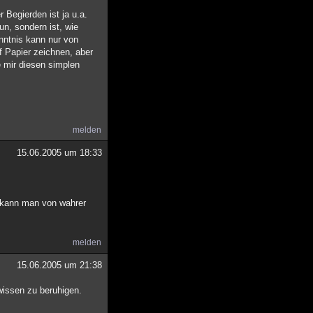
 Begierden ist ja u.a.
n, sondern ist, wie
nntnis kann nur von
f Papier zeichnen, aber
e mir diesen simplen
melden
15.06.2005 um 18:33
e kann man von wahrer
melden
15.06.2005 um 21:38
ewissen zu beruhigen.