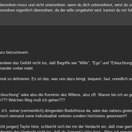
 überordnen muss und nicht unterordnen. wenn du dich unterordnest, wirst d
terordnen eigentlich überordnen, da der wille umgekehrt wird. kannst du mir fo
azu beizusteuern.
ndwie das Gefühl nicht los, daß Begriffe wie "Wille", "Ego" und "Erleuchtun
nander vorbei redet.
mal so definieren: Es ist das, was uns dazu bringt, bequem, faul, unredlich u
"Erleuchtung" wäre also die Kenntnis des Willens, also zB. Warum bin ich an 
ren??? Welchen Weg muß ich gehen???
d.h. seiner (vermeintlich) dringenden Bedürfnisse da, wäre das nahezu grotes
 noch niemand seine Individualität verloren sondern höchstens gewonnen!!!
ht jungen) Taylor höre, schleicht sich bei mir der Verdacht ein, daß man garni
ohnehin den Verdacht nicht los, daß da Jemand LaVey liest...(Was ich persönl