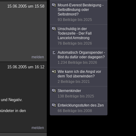
Mount-Everest Besteigung -
15.06.2005 um 15:58
Selbstfindung oder
Selbstmord?
93 Beiträge bis 2025
Unschuldig in der
Todeszelle - Der Fall
Lancelot Armstrong
76 Beiträge bis 2026
Automatisch Organspender -
melden
Bist du dafür oder dagegen?
1.234 Beiträge bis 2026
15.06.2005 um 16:12
Wie kann ich die Angst vor
dem Tod überwinden?
2 Beiträge bis 2021
Sternenkinder
138 Beiträge bis 2025
 und Negativ.
Entwicklungsstufen des Zen
bündeter in den
66 Beiträge bis 2008
melden