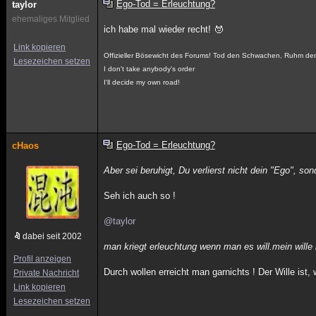
Ego-Tod = Erleuchtung?
taylor
ehemaliges Mitglied
ich habe mal wieder recht!
Link kopieren
Offizieller Bösewicht des Forums! Tod den Schwachen, Ruhm de
Lesezeichen setzen
I don't take anybody's order
I'll decide my own road!
Ego-Tod = Erleuchtung?
cHaos
Aber sei beruhigt, Du verlierst nicht dein "Ego", 
Seh ich auch so !
@taylor
dabei seit 2002
man kriegt erleuchtung wenn man es will.mein wille 
Profil anzeigen
Durch wollen erreicht man garnichts ! Der Wille ist
Private Nachricht
Link kopieren
Lesezeichen setzen