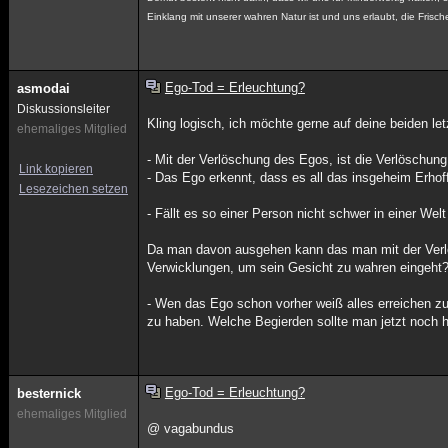
Einklang mit unserer wahren Natur ist und uns erlaubt, die Fri
Ego-Tod = Erleuchtung?
asmodai
Diskussionsleiter
Kling logisch, ich möchte gerne auf deine beiden le
ehemaliges Mitglied
- Mit der Verlöschung des Egos, ist die Verlöschun
Link kopieren
- Das Ego erkennt, dass es all das insgeheim Erhoff
Lesezeichen setzen
- Fällt es so einer Person nicht schwer in einer We
Da man davon ausgehen kann das man mit der Verlös
Verwicklungen, um sein Gesicht zu wahren eingeht
- Wen das Ego schon vorher weiß alles erreichen zu
zu haben. Welche Begierden sollte man jetzt noch 
Ego-Tod = Erleuchtung?
besternick
ehemaliges Mitglied
@ vagabundus