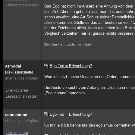
Lesezeichen setzen
Das Ego hat nicht im Ansatz eine Ahnung von dem "Sp
das Ziel. Aber ich gebe zu, das man das auch sehr 
schon erwähnt, eine Art Schutz deiner Persönlichke
alleine kommen. Stelle dir das am besten so vor: "
mit der Zeichnung allein, kannst du eben kein Brot
Vergleich verzeihen, mir ist gerade nixhts besseres 
Die Lüge bricht....schon sehr bald!
Ego-Tod = Erleuchtung?
asmodai
Diskussionsleiter
Wen ich jetzt meine Gedanken neu Ordne, komme ich
ehemaliges Mitglied
Die Seele versucht vom Anfang an, alles zu erlernen
Link kopieren
„Erleuchtung“ sprechen.
Lesezeichen setzen
Ego-Tod = Erleuchtung?
sonnemond
ehemaliges Mitglied
tut mir leid ich kenne nur den egoismus dermutter w
Link kopieren