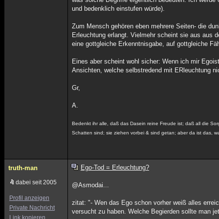
und bedenklich einstufen würde).
Zum Mensch gehören eben mehrere Seiten- die dunkl
Erleuchtung erlangt. Vielmehr scheint sie aus aus d
eine gottgleiche Erkenntnisgabe, auf gottgleiche F
Eines aber scheint wohl sicher: Wenn ich mir Egois
Ansichten, welche selbstredend mit ERleuchtung ni
Gr,
A.
Bedenkt ihr alle, daß das Dasein reine Freude ist; daß all die Sor
Schatten sind; sie ziehen vorbei & sind getan; aber da ist das, wa
Ego-Tod = Erleuchtung?
truth-man
dabei seit 2005
@Asmodai...
Profil anzeigen
zitat: "- Wen das Ego schon vorher weiß alles erre
Private Nachricht
versucht zu haben. Welche Begierden sollte man je
Link kopieren