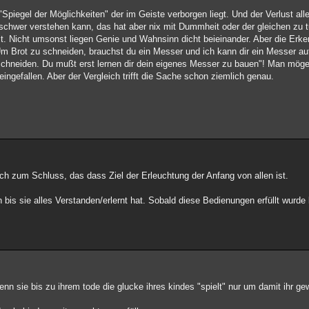
iegel der Möglichkeiten" der im Geiste verborgen liegt. Und der Verlust aller
schwer verstehen kann, das hat aber nix mit Dummheit oder der gleichen zu tu
it. Nicht umsonst liegen Genie und Wahnsinn dicht beieinander. Aber die Erke
Um Brot zu schneiden, brauchst du ein Messer und ich kann dir ein Messer au
 schneiden. Du mußt erst lernen dir dein eigenes Messer zu bauen"! Man mög
eingefallen. Aber der Vergleich trifft die Sache schon ziemlich genau.
 zum Schluss, das dass Ziel der Erleuchtung der Anfang von allen ist.
 bis sie alles Verstanden/erlernt hat. Sobald diese Bedienungen erfüllt wurd
enn sie bis zu ihrem tode die glucke ihres kindes "spielt" nur um damit ihr g