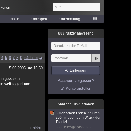
keiten
Natur
Umfragen
Unterhaltung
8
8
3
Nutzer anwesend
4
5
6
7
8
9
nächste
15.06.2005 um 15:50
Einloggen
 den gewäsch
Passwort vergessen?
e welt regiert und
Konto erstellen
Ähnliche Diskussionen
5 Menschen finden ihr Grab
200m neben dem Wrack der
Titanic!
636 Beiträge bis 2025
melden