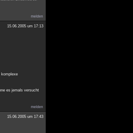
melden
15.06.2005 um 17:13
ig komplexe
hne es jemals versucht
melden
15.06.2005 um 17:43