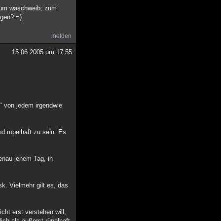
u zum waschweib; zum
lgen? =)
melden
15.06.2005 um 17:55
g" von jedem irgendwie
nd rüpelhaft zu sein. Es
genau jenem Tag, in
k. Vielmehr gilt es, das
cht erst verstehen will,
ich als äußerst rüpelhaft