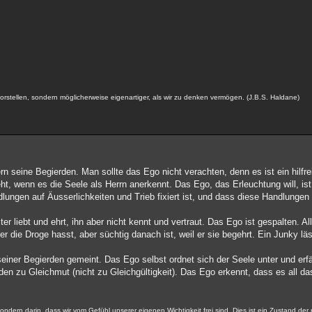
s vorstellen, sondern möglicherweise eigenartiger, als wir zu denken vermögen. (J.B.S. Haldane)
n seine Begierden. Man sollte das Ego nicht verachten, denn es ist ein hilfr
ht, wenn es die Seele als Herrn anerkennt. Das Ego, das Erleuchtung will, is
lungen auf Äusserlichkeiten und Trieb fixiert ist, und dass diese Handlungen 
r liebt und ehrt, ihn aber nicht kennt und vertraut. Das Ego ist gespalten. All
der die Droge hasst, aber süchtig danach ist, weil er sie begehrt. Ein Junky l
seiner Begierden gemeint. Das Ego selbst ordnet sich der Seele unter und erf
en zu Gleichmut (nicht zu Gleichgültigkeit). Das Ego erkennt, dass es all da
ondern darin, dass wir vom Gefühl unserer eigenen Wichtigkeit frei sind. Dies ist ein Zustand der 