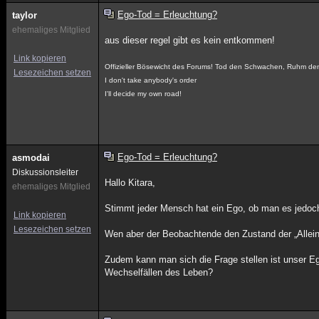
Ego-Tod = Erleuchtung?
taylor
ehemaliges Mitglied
aus dieser regel gibt es kein entkommen!
Link kopieren
Offizieller Bösewicht des Forums! Tod den Schwachen, Ruhm de
Lesezeichen setzen
I don't take anybody's order
I'll decide my own road!
Ego-Tod = Erleuchtung?
asmodai
Diskussionsleiter
Hallo Kitara,
ehemaliges Mitglied
Stimmt jeder Mensch hat ein Ego, ob man es jedoch 
Link kopieren
Lesezeichen setzen
Wen aber der Beobachtende den Zustand der „Allein
Zudem kann man sich die Frage stellen ist unser Ego
Wechselfällen des Leben?