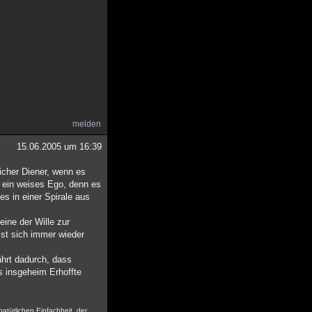
melden
15.06.2005 um 16:39
eicher Diener, wenn es
t ein weises Ego, denn es
es in einer Spirale aus
eine der Wille zur
ässt sich immer wieder
ährt dadurch, dass
s insgeheim Erhoffte
natürlichen Einfachheit, der