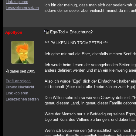
Link kopieren
ich bin der meinug, dass man sich der seelenkraft
Lesezeichen setzen
sklave deiner seele. aber vieleicht meinst du mit un
Ego-Tod = Erleuchtung?
Apollyon
*** PAUKEN UND TROMPETEN ***
Ich gebe mir mal die Ehre, ebenfalls meinen Senf d
Ich werde beim Lesen der vorangehenden Seiten irge
anders definiert werden und man ein kleinwenig anei
dabei seit 2005
Profil anzeigen
Also ich würde "Ego" dich der Einfachheit halber ein
ist triebhaft (Aber nicht alle Triebe zählen zum Ego)
Private Nachricht
Link kopieren
Den Willen sehe ich so wie von Crowley definiert. 
Lesezeichen setzen
genau diesem Land, in genau dieser Familie gebo
Wäre der Mensch nur zur Befriedigung seines Egos, 
Ego auf Kurs des Willens zu bringen, und dabei hat
Wenn ich Leute wie den (offensichtlich wohl noch rec
was solche Begriffe eigentlich bedeuten. Ich werde 