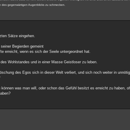
sche des gegenwärtigen Augenblicks zu schmecken.
tzten Sätze eingehen.
g seiner Begierden gemeint
te erreicht, wenn es sich der Seele untergeordnet hat.
lt des Wohlstandes und in einer Masse Geistloser zu leben.
chung des Egos sich in dieser Welt verliert, und sich noch weiter in unnöt
?
 können was man will, oder schon das Gefühl besitzt es erreicht zu haben, o
haben?