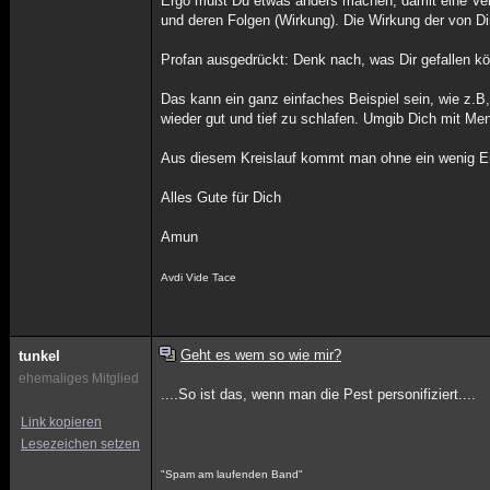
Ergo mußt Du etwas anders machen, damit eine Verän
und deren Folgen (Wirkung). Die Wirkung der von Dir
Profan ausgedrückt: Denk nach, was Dir gefallen kö
Das kann ein ganz einfaches Beispiel sein, wie z.B
wieder gut und tief zu schlafen. Umgib Dich mit Me
Aus diesem Kreislauf kommt man ohne ein wenig Ener
Alles Gute für Dich
Amun
Avdi Vide Tace
Geht es wem so wie mir?
tunkel
ehemaliges Mitglied
....So ist das, wenn man die Pest personifiziert....
Link kopieren
Lesezeichen setzen
"Spam am laufenden Band"