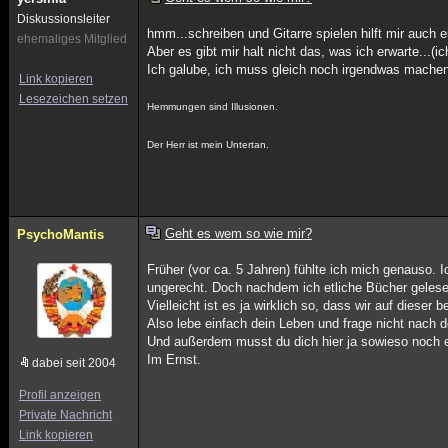
Diskussionsleiter
hmm...schreiben und Gitarre spielen hilft mir auch 
ehemaliges Mitglied
Aber es gibt mir halt nicht das, was ich erwarte...(i
Ich galube, ich muss gleich noch irgendwas machen
Link kopieren
Lesezeichen setzen
Hemmungen sind Illusionen.
Der Herr ist mein Untertan.
Geht es wem so wie mir?
PsychoMantis
Früher (vor ca. 5 Jahren) fühlte ich mich genauso. 
ungerecht. Doch nachdem ich etliche Bücher gelese
Vielleicht ist es ja wirklich so, dass wir auf dies
Also lebe einfach dein Leben und frage nicht nach
Und außerdem musst du dich hier ja sowieso noch et
Im Ernst.
dabei seit 2004
Profil anzeigen
Private Nachricht
Link kopieren