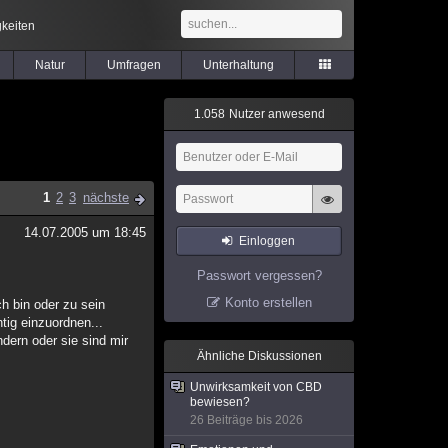
keiten
Natur
Umfragen
Unterhaltung
1
.
0
5
8
Nutzer anwesend
1
2
3
nächste
14.07.2005 um 18:45
Einloggen
Passwort vergessen?
Konto erstellen
ch bin oder zu sein
htig einzuordnen...
dern oder sie sind mir
Ähnliche Diskussionen
Unwirksamkeit von CBD
bewiesen?
26 Beiträge bis 2026