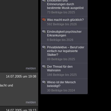
Emotionen und
Erinnerungen durch
bestimmte Musik ausgelöst
73 Beiträge bis 2025
Was macht euch glücklich?
592 Beiträge bis 2026
Eindeutigkeit psychischer
Erkrankungen
8 Beiträge bis 2026
Privatdetektive – Beruf oder
einfach nur legalisierte
Stalker?
89 Beiträge bis 2025
Der Thread für den
melden
Wahnsinn
166 Beiträge bis 2025
14.07.2005 um 19:08
Wieso ist der Mensch
dacht und
beleidigt?
30 Beiträge bis 2024
melden
14.07.2005 um 19:13