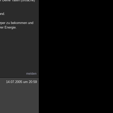
er Deine Taten (Ursache)
und.
 Körper zu bekommen und
rer Energie.
melden
14.07.2005 um 20:59