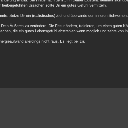
derung eintritt. Die Frage nach dem Sinn Deiner Existenz definiert sich üb
 herbeigeführten Ursachen sollte Dir ein gutes Gefühl vermitteln.
nnte. Setze Dir ein (realistisches) Ziel und überwinde den inneren Schweineh
, Dein Äußeres zu verändern. Die Frisur ändern, trainieren, um einen guten
nschen, die ein gutes Lebensgefühl abstrahlen wenn möglich und zehre von ih
gieaufwand allerdings nicht raus. Es liegt bei Dir.