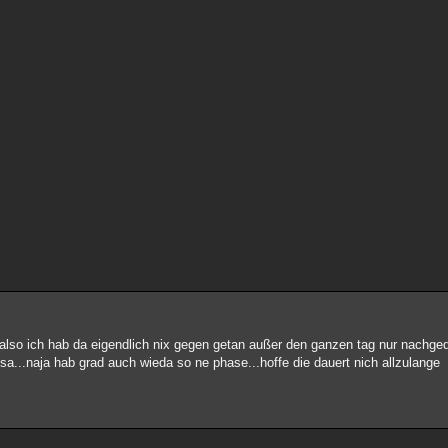
..also ich hab da eigendlich nix gegen getan außer den ganzen tag nur nachge
sa...naja hab grad auch wieda so ne phase...hoffe die dauert nich allzulange