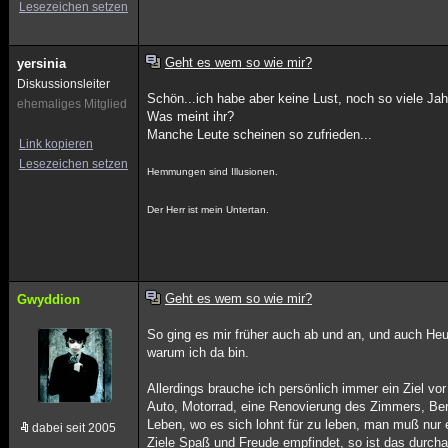
Lesezeichen setzen
Geht es wem so wie mir?
yersinia
Diskussionsleiter
Schön...ich habe aber keine Lust, noch so viele Ja
ehemaliges Mitglied
Was meint ihr?
Manche Leute scheinen so zufrieden...
Link kopieren
Lesezeichen setzen
Hemmungen sind Illusionen.
Der Herr ist mein Untertan.
Geht es wem so wie mir?
Gwyddion
So ging es mir früher auch ab und an, und auch H
warum ich da bin.
Allerdings brauche ich persönlich immer ein Ziel v
Auto, Motorrad, eine Renovierung des Zimmers, Berufs
Leben, wo es sich lohnt für zu leben, man muß nur 
dabei seit 2005
Ziele Spaß und Freude empfindet, so ist das durcha