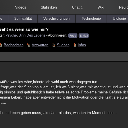
Videos
Statistiken
Chat
Wiki
Neuig
2
le
Spiritualität
Verschwörungen
Technologie
Ufologie
Geht es wem so wie mir?
ter:
Psyche
,
Sinn Des Lebens
▪ Abonnieren:
Feed
E-Mail
Beobachten
Antworten
Suchen
Infos
h wüßte,was los wäre,könnte ich wohl auch was dagegen tun...
 frage,was der Sinn von allem ist, ich weiß nicht,was mir wichtig ist und wer i
llig sinnlos und gefühllos;ich habe teilweise echte Probleme meine Gefühle ric
einem Leben, habe aber entweder nicht die Motivation oder die Kraft sie zu än
t....
hr im Leben geben muss, als das...als das, was ich im Moment lebe...