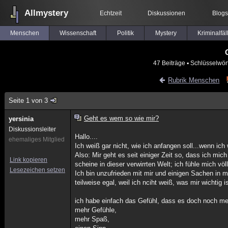
Allmystery
Echtzeit
Diskussionen
Blogs
Menschen
Wissenschaft
Politik
Mystery
Kriminalfäl
47 Beiträge
▪ Schlüsselwör
Rubrik Menschen
Seite 1 von 3
Geht es wem so wie mir?
yersinia
Diskussionsleiter
Hallo....
ehemaliges Mitglied
Ich weiß gar nicht, wie ich anfangen soll...wenn ic
Also: Mir geht es seit einiger Zeit so, dass ich mich
Link kopieren
scheine in dieser verwirrten Welt; ich fühle mich vö
Lesezeichen setzen
Ich bin unzufrieden mit mir und einigen Sachen in m
teilweise egal, weil ich nciht weiß, was mir wichtig is
ich habe einfach das Gefühl, dass es doch noch me
mehr Gefühle,
mehr Spaß,