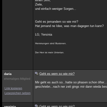
einen Sinn,
Ziele,
und einfach weniger Sorgen...
Geht es jemandem so wie mir?
Hat jemand ne Idee, was man dagegen tun kann?
LG; Yersinia
Hemmungen sind Illusionen.
Der Herr ist mein Untertan.
Geht es wem so wie mir?
daria
ehemaliges Mitglied
Mir geht es auch so...hatte so phasen schon öfter.
geschriebn...nach ner zeit gings mir dann wieda bes
Link kopieren
Lesezeichen setzen
Geht es wem so wie mir?
yersinia