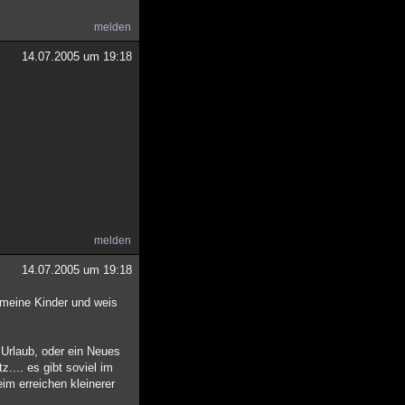
melden
14.07.2005 um 19:18
melden
14.07.2005 um 19:18
 meine Kinder und weis
te Urlaub, oder ein Neues
.... es gibt soviel im
im erreichen kleinerer