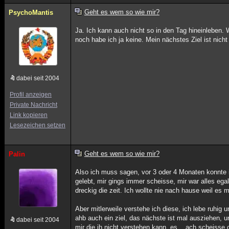
Geht es wem so wie mir?
PsychoMantis
Ja. Ich kann auch nicht so in den Tag hineinleben.
noch habe ich ja keine. Mein nächstes Ziel ist nich
dabei seit 2004
Profil anzeigen
Private Nachricht
Link kopieren
Lesezeichen setzen
Geht es wem so wie mir?
Palin
Also ich muss sagen, vor 3 oder 4 Monaten konnte i
gelebt, mir gings immer scheisse, mir war alles ega
dreckig die zeit. Ich wollte nie nach hause weil es 
Aber mitlerweile verstehe ich diese, ich lebe ruhig u
ahb auch ein ziel, das nächste ist mal ausziehen, 
dabei seit 2004
mir die ih nicht verstehen kann, es .. ach scheisse 