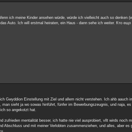
 Wenn ich meine Kinder ansehen würde, würde ich vielleicht auch so denken (w
t das Auto. Ich will erstmal heiraten, ein Haus - dann sehe ich weiter. Кто ещ
ch Gwyddion Einstellung mit Ziel und allem nicht verstehen. Ich ahb aauch i
l, man sieht ja wo sowas hinführt, fünfer im Bewerbungszeugnis, und naja, es
mich so angekotzt hat.
nd zufrieden mentalität besser, ich hatte nie viel ausprobiert, vllt wirds noch m
und Abschluss und mit meiner Verlobten zusammenziehen, und alles, aber es 
cu