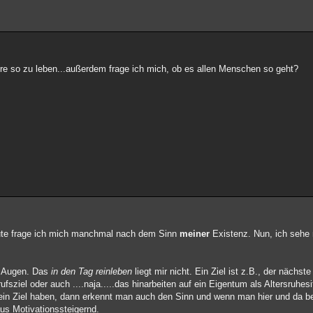
hre so zu leben...außerdem frage ich mich, ob es allen Menschen so geht?
eute frage ich mich manchmal nach dem Sinn
meiner
Existenz. Nun, ich sehe
or Augen. Das
in den Tag reinleben
liegt mir nicht. Ein Ziel ist z.B., der nächs
ziel oder auch ....naja.....das hinarbeiten auf ein Eigentum als Altersruhesitz
ein Ziel haben, dann erkennt man auch den Sinn und wenn man hier und da be
us Motivationssteigernd.