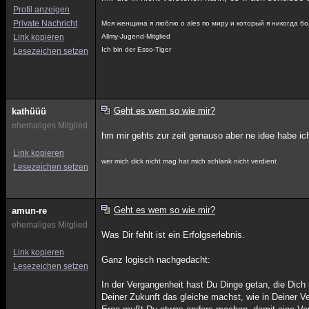
Profil anzeigen
Private Nachricht
Моя женщина я люблю о ales по миру и который я никогда б
Link kopieren
Allmy-Jugend-Mitglied
Ich bin der Esso-Tiger
Lesezeichen setzen
Geht es wem so wie mir?
kathüüü
ehemaliges Mitglied
hm mir gehts zur zeit genauso aber ne idee habe ich
Link kopieren
wer mich dick nicht mag hat mich schlank nicht verdient
Lesezeichen setzen
Geht es wem so wie mir?
amun-re
ehemaliges Mitglied
Was Dir fehlt ist ein Erfolgserlebnis.
Link kopieren
Ganz logisch nachgedacht:
Lesezeichen setzen
In der Vergangenheit hast Du Dinge getan, die Dic
Deiner Zukunft das gleiche machst, wie in Deiner V