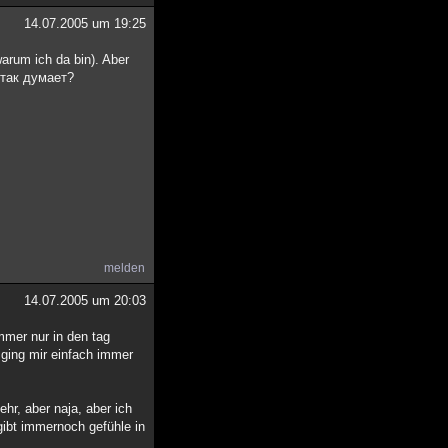
14.07.2005 um 19:25
arum ich da bin). Aber
о так думает?
melden
14.07.2005 um 20:03
mmer nur in den tag
 ging mir einfach immer
ehr, aber naja, aber ich
gibt immernoch gefühle in