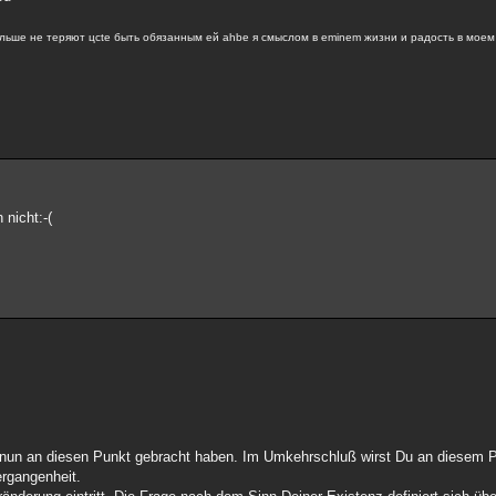
ольше не теряют цcte быть обязанным ей ahbe я смыслом в eminem жизни и радость в моем
 nicht:-(
h nun an diesen Punkt gebracht haben. Im Umkehrschluß wirst Du an diesem P
ergangenheit.