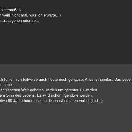
einigermaßen...
ch weiß nicht mal, was ich erwarte...)
...rausgehen oder so...
Ich fühle mich teilweise auch heute noch genauso. Alles ist sinnlos. Das Lebe
n habe...
er beschissenen Welt geboren werden um getestet zu werden.
 dem Sinn des Lebens. Es wird schon irgendwie werden.
wa 80 Jahre herumquellen. Dann ist es ja eh vorbei (Tod :-).