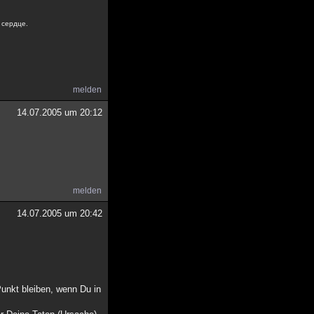
 сердце.
melden
14.07.2005 um 20:12
melden
14.07.2005 um 20:42
unkt bleiben, wenn Du in