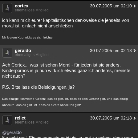
cortex
30.07.2005 um 02:10
ehemaliges Mitglied
ich kann mich eurer kapitalistischen denkweise die jenseits von
moral ist, einfach nicht anschließen
Mit leerem Kopf nickt es sich leichter
geraldo
30.07.2005 um 02:13
ehemaliges Mitglied
Ach Cortex... was ist schon Moral - für jeden ist sie anders.
Kinderpornos is ja nun wirklich etwas gänzlich anderes, meinste
nicht auch?
P.S. Bitte lass die Beleidigungen, ja?
Das einzige kosmische Gesetz, das es gibt, ist, dass es kein Gesetz gibt, und das einzig
absolute, das es gibt, ist, dass es nichts absolutes gibt!
relict
30.07.2005 um 02:18
ehemaliges Mitglied
@geraldo
Na echt mal. Einige scheints echt viel zu gut zu gehen, dass man