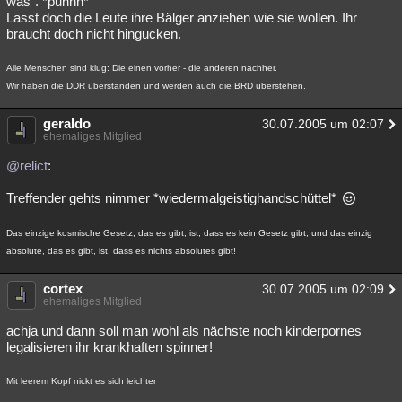
was". *puhhh*
Lasst doch die Leute ihre Bälger anziehen wie sie wollen. Ihr
braucht doch nicht hingucken.
Alle Menschen sind klug: Die einen vorher - die anderen nachher.
Wir haben die DDR überstanden und werden auch die BRD überstehen.
geraldo
30.07.2005 um 02:07
ehemaliges Mitglied
@relict
:
Treffender gehts nimmer *wiedermalgeistighandschüttel*
Das einzige kosmische Gesetz, das es gibt, ist, dass es kein Gesetz gibt, und das einzig
absolute, das es gibt, ist, dass es nichts absolutes gibt!
cortex
30.07.2005 um 02:09
ehemaliges Mitglied
achja und dann soll man wohl als nächste noch kinderpornes
legalisieren ihr krankhaften spinner!
Mit leerem Kopf nickt es sich leichter