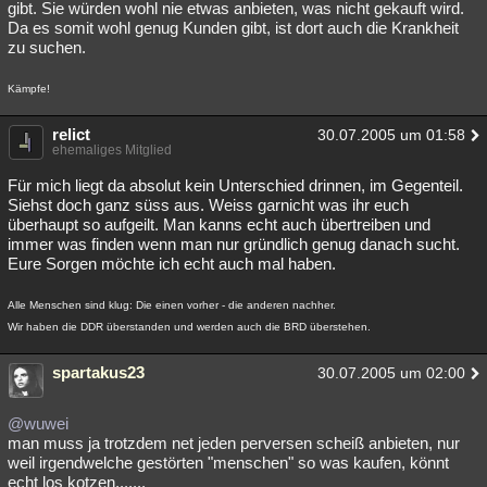
gibt. Sie würden wohl nie etwas anbieten, was nicht gekauft wird.
Da es somit wohl genug Kunden gibt, ist dort auch die Krankheit
zu suchen.
Kämpfe!
relict
30.07.2005 um 01:58
ehemaliges Mitglied
Für mich liegt da absolut kein Unterschied drinnen, im Gegenteil.
Siehst doch ganz süss aus. Weiss garnicht was ihr euch
überhaupt so aufgeilt. Man kanns echt auch übertreiben und
immer was finden wenn man nur gründlich genug danach sucht.
Eure Sorgen möchte ich echt auch mal haben.
Alle Menschen sind klug: Die einen vorher - die anderen nachher.
Wir haben die DDR überstanden und werden auch die BRD überstehen.
spartakus23
30.07.2005 um 02:00
@wuwei
man muss ja trotzdem net jeden perversen scheiß anbieten, nur
weil irgendwelche gestörten "menschen" so was kaufen, könnt
echt los kotzen.......