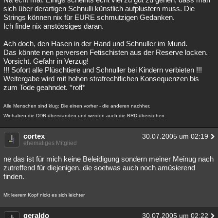
sich über derartigen Schnulli künstlich aufplustern muss. Die
Strings können nix für EURE schmutzigen Gedanken.
Ich finde nix anstössiges daran.
Ach doch, den Hasen in der Hand und Schnuller im Mund.
Das könnte nen perversen Fetischisten aus der Reserve locken.
Vorsicht. Gefahr in Verzug!
!!! Sofort alle Plüschtiere und Schnuller bei Kindern verbieten !!!
Weitergabe wird mit hohen strafrechtlichen Konsequenzen bis
zum Tode geahndet. *rofl*
Alle Menschen sind klug: Die einen vorher - die anderen nachher.
Wir haben die DDR überstanden und werden auch die BRD überstehen.
cortex
30.07.2005 um 02:19
ehemaliges Mitglied
ne das ist für mich keine Beleidigung sondern meiner Meinug nach
zutreffend für diejenigen, die soetwas auch noch amüsierend
finden.
Mit leerem Kopf nickt es sich leichter
geraldo
30.07.2005 um 02:22