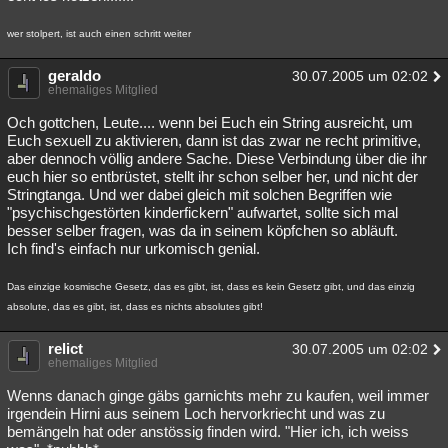
wer stolpert, ist auch einen schritt weiter
geraldo
30.07.2005 um 02:02
ehemaliges Mitglied
Och gottchen, Leute.... wenn bei Euch ein String ausreicht, um
Euch sexuell zu aktivieren, dann ist das zwar ne recht primitive,
aber dennoch völlig andere Sache. Diese Verbindung über die ihr
euch hier so entbrüstet, stellt ihr schon selber her, und nicht der
Stringtanga. Und wer dabei gleich mit solchen Begriffen wie
"psychischgestörten kinderfickern" aufwartet, sollte sich mal
besser selber fragen, was da in seinem köpfchen so abläuft.
Ich find's einfach nur urkomisch genial.
Das einzige kosmische Gesetz, das es gibt, ist, dass es kein Gesetz gibt, und das einzig
absolute, das es gibt, ist, dass es nichts absolutes gibt!
relict
30.07.2005 um 02:02
ehemaliges Mitglied
Wenns danach ginge gäbs garnichts mehr zu kaufen, weil immer
irgendein Hirni aus seinem Loch hervorkriecht und was zu
bemängeln hat oder anstössig finden wird. "Hier ich, ich weiss