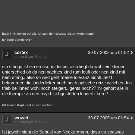
Besucht
Teilgenommen
Alle
Neue
Geschlossen
Lesenswert
Schlüsselwörter
Erzähl mir keinen scheiß, ich spül den sowieso gleich wieder runter!
Ich liebe doneforever!!!
cortex
30.07.2005 um 01:52
ehemaliges Mitglied
ein strings ist ein erotische desue, also liegt da wohl ein kleiner
unterschied ob da nen nacktes kind rum leuft oder nen kind mit
nem string.. also so weit geht meine toleranz nicht! Jetzt
bekommen die kinderficker auch noch optische reize welches den
trieb bei ihnen wohl noch steigert.. gehts noch?? ihr gehört alle in
die therapie zu den psychischgestörten kinderfickern!!
Mit leerem Kopf nickt es sich leichter
wuwei
30.07.2005 um 01:54
ehemaliges Mitglied
Ist jawohl nicht die Schuld von Neckermann, dass es soetwas