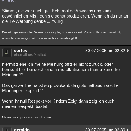
@relict
:
Stimmt, die war auch gut. Echt mal ne Abwechslung zum
gewöhnlichen Mist, den sie sonst produzieren. Wenn ich da nur an
die TV-Werbung denke.... *würg
Das einzige kosmische Gesetz, das es gibt, ist, dass es kein Gesetz gibt, und das einzig
absolute, das es gibt, ist, dass es nichts absolutes gibt!
cortex
30.07.2005 um 02:32
ehemaliges Mitglied
hiermit ziehe ich meine Meinung offiziell nicht zurück..oder
herrscht hier bei solch einem moralkritischem thema keine frei
Meinung??
Das ganze Thema ist so provokant, da gibts halt auch solche
Meinungen..kapisch?
Wenn ihr null Respekt vor Kindern Zeigt dann zeig ich euch
meinen Respekt, basta!
Mit leerem Kopf nickt es sich leichter
geraldo
30.07.2005 um 02:39