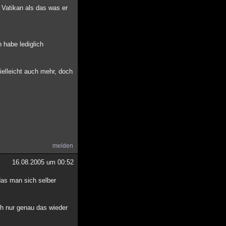
 Vatikan als das was er
.
h habe lediglich
ielleicht auch mehr, doch
melden
16.08.2005 um 00:52
 das man sich selber
ch nur genau das wieder