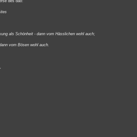
verse des dao:
ites
kung als Schönheit - dann vom Hässlichen wohl auch;
 dann vom Bösen wohl auch.
,