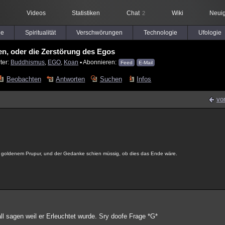
Videos
Statistiken
Chat
Wiki
Neuig
2
le
Spiritualität
Verschwörungen
Technologie
Ufologie
en, oder die Zerstörung des Egos
ter:
Buddhismus
,
EGO
,
Koan
▪ Abonnieren:
Feed
E-Mail
Beobachten
Antworten
Suchen
Infos
vo
in goldenem Prupur, und der Gedanke schien müssig, ob dies das Ende wäre.
ll sagen weil er Erleuchtet wurde. Sry doofe Frage *G*