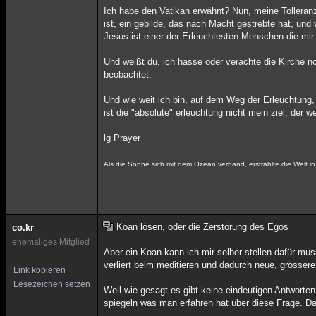
Ich habe den Vatikan erwähnt? Nun, meine Tolleranz
ist, ein gebilde, das nach Macht gestrebte hat, und v
Jesus ist einer der Erleuchtesten Menschen die mir 
Und weißt du, ich hasse oder verachte die Kirche nci
beobachtet.
Und wie weit ich bin, auf dem Weg der Erleuchtung, 
ist die "absolute" erleuchtung nicht mein ziel, der we
lg Prayer
Als die Sonne sich mit dem Ozean verband, erstrahlte die Welt 
Koan lösen, oder die Zerstörung des Egos
co.kr
ehemaliges Mitglied
Aber ein Koan kann ich mir selber stellen dafür mus
verliert beim meditieren und dadurch neue, grössere 
Link kopieren
Lesezeichen setzen
Weil wie gesagt es gibt keine eindeutigen Antworte
spiegeln was man erfahren hat über diese Frage. Da