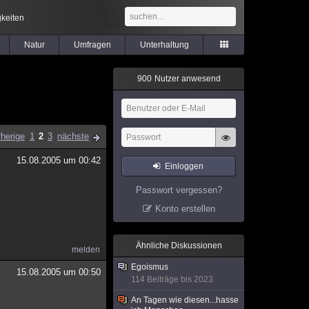
keiten
Natur
Umfragen
Unterhaltung
9
0
0
Nutzer anwesend
rherige
1
2
3
nächste
15.08.2005 um 00:42
Einloggen
Passwort vergessen?
Konto erstellen
Ähnliche Diskussionen
melden
Egoismus
15.08.2005 um 00:50
114 Beiträge bis 2023
An Tagen wie diesen...hasse