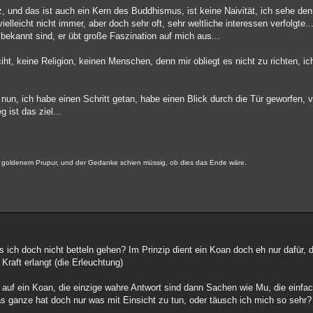
, und das ist auch ein Kern des Buddhismus, ist keine Naivität, ich sehe den
ielleicht nicht immer, aber doch sehr oft, sehr weltliche interessen verfolgte..
bekannt sind, er übt große Faszination auf mich aus...
ht, keine Religion, keinen Menschen, denn mir obliegt es nicht zu richten, ic
nun, ich habe einen Schritt getan, habe einen Blick durch die Tür geworfen, v
g ist das ziel...
in goldenem Prupur, und der Gedanke schien müssig, ob dies das Ende wäre.
s ich doch nicht betteln gehen? Im Prinzip dient ein Koan doch eh nur dafür,
Kraft erlangt (die Erleuchtung)
n auf ein Koan, die einzige wahre Antwort sind dann Sachen wie Mu, die einfa
s ganze hat doch nur was mit Einsicht zu tun, oder täusch ich mich so sehr?