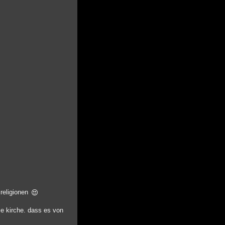
 religionen
ie kirche. dass es von