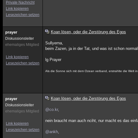
Private Nachricht
Link kopieren
Lesezeichen setzen
Koan lösen, oder die Zerstörung des Egos
prayer
Diskussionsleiter
Sullyerna,
ehemaliges Mitglied
beim Zazen, ja in der Tat, und was ist schon norma
Link kopieren
lg Prayer
Lesezeichen setzen
Als die Sonne sich mit dem Ozean verband, erstrahlte die Welt 
Koan lösen, oder die Zerstörung des Egos
prayer
Diskussionsleiter
@co.kr
,
ehemaliges Mitglied
nein braucht man auch nciht, nur macht es das einfac
Link kopieren
Lesezeichen setzen
@ankh
,