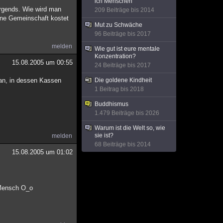
ich Menschen
irgends. Wie wird man
209 Beiträge bis 2014
sone Gemeinschaft kostet
Mut zu Schwäche
96 Beiträge bis 2017
melden
Wie gut ist eure mentale
Konzentration?
15.08.2005 um 00:55
24 Beiträge bis 2017
kan, in dessen Kassen
Die goldene Kindheit
1 Beitrag bis 2018
Buddhismus
1.479 Beiträge bis 2026
Warum ist die Welt so, wie
sie ist?
melden
68 Beiträge bis 2014
15.08.2005 um 01:02
 Mensch O_o