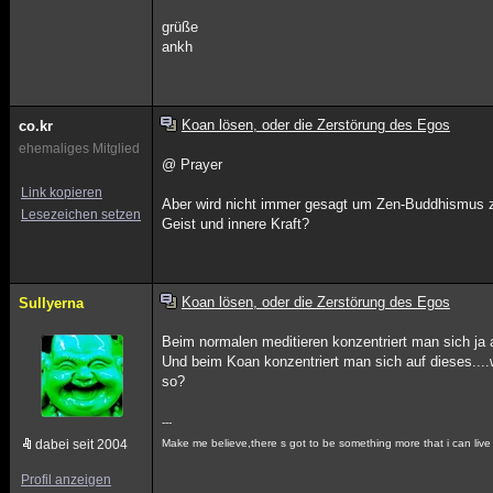
grüße
ankh
Koan lösen, oder die Zerstörung des Egos
co.kr
ehemaliges Mitglied
@ Prayer
Link kopieren
Aber wird nicht immer gesagt um Zen-Buddhismus 
Lesezeichen setzen
Geist und innere Kraft?
Koan lösen, oder die Zerstörung des Egos
Sullyerna
Beim normalen meditieren konzentriert man sich ja 
Und beim Koan konzentriert man sich auf dieses....
so?
---
dabei seit 2004
Make me believe,there s got to be something more that i can live
Profil anzeigen