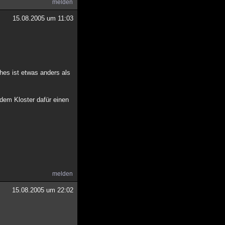
melden
15.08.2005 um 11:03
ches ist etwas anders als
dem Kloster dafür einen
melden
15.08.2005 um 22:02