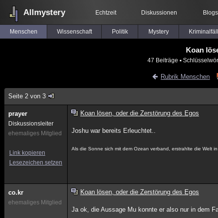
Allmystery
Echtzeit
Diskussionen
Blogs
Menschen
Wissenschaft
Politik
Mystery
Kriminalfäl
Koan lös
47 Beiträge
▪ Schlüsselwör
Rubrik Menschen
Seite 2 von 3
Koan lösen, oder die Zerstörung des Egos
prayer
Diskussionsleiter
Joshu war bereits Erleuchtet..
ehemaliges Mitglied
Als die Sonne sich mit dem Ozean verband, erstrahlte die Welt 
Link kopieren
Lesezeichen setzen
Koan lösen, oder die Zerstörung des Egos
co.kr
ehemaliges Mitglied
Ja ok, die Aussage Mu konnte er also nur in dem Fa