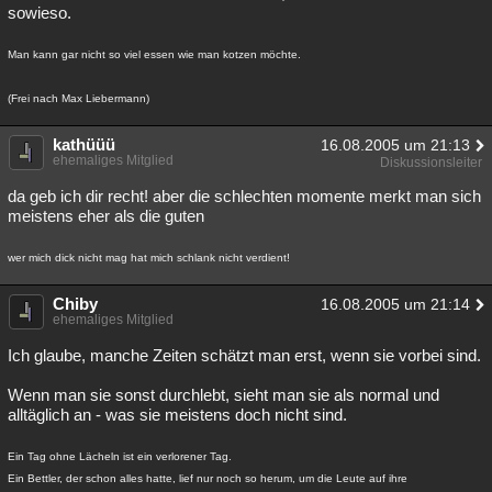
sowieso.
Man kann gar nicht so viel essen wie man kotzen möchte.
(Frei nach Max Liebermann)
kathüüü
16.08.2005 um 21:13
ehemaliges Mitglied
Diskussionsleiter
da geb ich dir recht! aber die schlechten momente merkt man sich
meistens eher als die guten
wer mich dick nicht mag hat mich schlank nicht verdient!
Chiby
16.08.2005 um 21:14
ehemaliges Mitglied
Ich glaube, manche Zeiten schätzt man erst, wenn sie vorbei sind.
Wenn man sie sonst durchlebt, sieht man sie als normal und
alltäglich an - was sie meistens doch nicht sind.
Ein Tag ohne Lächeln ist ein verlorener Tag.
Ein Bettler, der schon alles hatte, lief nur noch so herum, um die Leute auf ihre