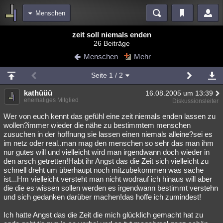
Menschen
Bereiche
zeit soll niemals enden
26 Beiträge
Echtzeit
Diskussionen
Blogs
Videos
Statistiken
Menschen
Mehr
Chat
Wiki
Neuigkeiten
Seite
1
/ 2
meine Rubriken
kathüüü
16.08.2005 um 13:39
Menschen
Wissenschaft
Politik
Mystery
Kriminalfälle
ehemaliges Mitglied
Diskussionsleiter
Spiritualität
Verschwörungen
Technologie
Ufologie
Wer von euch kennt das gefühl eine zeit niemals enden lassen zu
wollen?immer wieder die nähe zu bestimmtem menschen
zusuchen in der hoffnung sie lassen einen niemals alleine?sei es
Natur
Umfragen
Unterhaltung
im netz oder real..man mag den menschen so sehr das man ihm
weitere Rubriken
nur gutes will und vielleicht wird man irgendwann doch wieder in
den arsch getretten!Habt ihr Angst das die Zeit sich vielleicht zu
Philosophie
Träume
Orte
Esoterik
Literatur
schnell dreht um überhaupt noch mitzubekommen was sache
ist...Hm vielleicht versteht man nicht wodrauf ich hinaus will aber
Astronomie
Helpdesk
Gruppen
Gaming
Filme
die die es wissen sollen werden es irgendwann bestimmt verstehn
und sich gedanken darüber machen!das hoffe ich zumindest!
Musik
Clash
Verbesserungen
Allmystery
English
Ich hatte Angst das die Zeit die mich glücklich gemacht hat zu
Übersichten