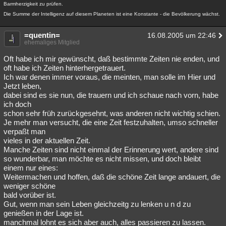
Barmherzigkeit zu prüfen.
Die Summe der Intelligenz auf diesem Planeten ist eine Konstante - die Bevölkerung wächst.
=quentin=
16.08.2005 um 22:46
ehemaliges Mitglied
Oft habe ich mir gewünscht, daß bestimmte Zeiten nie enden, und
oft habe ich Zeiten hinterhergetrauert.
Ich war denen immer voraus, die meinten, man solle im Hier und
Jetzt leben,
dabei sind es sie nun, die trauern und ich schaue nach vorn, habe
ich doch
schon sehr früh zurückgesehnt, was anderen nicht wichtig schien.
Je mehr man versucht, die eine Zeit festzuhalten, umso schneller
verpaßt man
vieles in der aktuellen Zeit.
Manche Zeiten sind nicht einmal der Erinnerung wert, andere sind
so wunderbar, man möchte es nicht missen, und doch bleibt
einem nur eines:
Weitermachen und hoffen, daß die schöne Zeit lange andauert, die
weniger schöne
bald vorüber ist.
Gut, wenn man sein Leben gleichzeitg zu lenken u n d zu
genießen in der Lage ist.
manchmal lohnt es sich aber auch, alles passieren zu lassen.