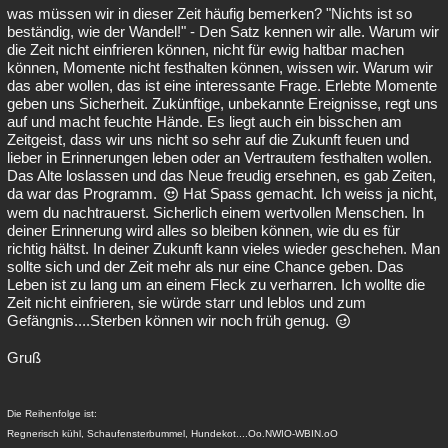
was müssen wir in dieser Zeit häufig bemerken? "Nichts ist so
beständig, wie der Wandel!" - Den Satz kennen wir alle. Warum wir
die Zeit nicht einfrieren können, nicht für ewig haltbar machen
können, Momente nicht festhalten können, wissen wir. Warum wir
das aber wollen, das ist eine interessante Frage. Erlebte Momente
geben uns Sicherheit. Zukünftige, unbekannte Ereignisse, regt uns
auf und macht feuchte Hände. Es liegt auch ein bisschen am
Zeitgeist, dass wir uns nicht so sehr auf die Zukunft feuen und
lieber in Erinnerungen leben oder an Vertrautem festhalten wollen.
Das Alte loslassen und das Neue freudig ersehnen, es gab Zeiten,
da war das Programm.
Hat Spass gemacht. Ich weiss ja nicht,
wem du nachtrauerst. Sicherlich einem wertvollen Menschen. In
deiner Erinnerung wird alles so bleiben können, wie du es für
richtig hältst. In deiner Zukunft kann vieles wieder geschehen. Man
sollte sich und der Zeit mehr als nur eine Chance geben. Das
Leben ist zu lang um an einem Fleck zu verharren. Ich wollte die
Zeit nicht einfrieren, sie würde starr und leblos und zum
Gefängnis....Sterben können wir noch früh genug.
Gruß
Die Reihenfolge ist:
Regnerisch kühl, Schaufensterbummel, Hundekot....Oo.NWIO-WBIN.oO