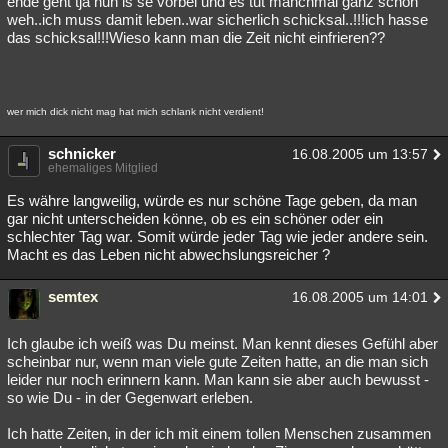
ende geht tja nun is se vorbei und es tut manchmal ganz schön
weh..ich muss damit leben..war sicherlich schicksal..!!!ich hasse
Besucht
Teilgenommen
Alle
Neue
Geschlossen
das schicksal!!!Wieso kann man die Zeit nicht einfrieren??
Lesenswert
Schlüsselwörter
wer mich dick nicht mag hat mich schlank nicht verdient!
schnicker
16.08.2005 um 13:57
ehemaliges Mitglied
Es währe langweilig, würde es nur schöne Tage geben, da man
gar nicht unterscheiden könne, ob es ein schöner oder ein
schlechter Tag war. Somit würde jeder Tag wie jeder andere sein.
Macht es das Leben nicht abwechslungsreicher ?
semtex
16.08.2005 um 14:01
Ich glaube ich weiß was Du meinst. Man kennt dieses Gefühl aber
scheinbar nur, wenn man viele gute Zeiten hatte, an die man sich
leider nur noch erinnern kann. Man kann sie aber auch bewusst -
so wie Du - in der Gegenwart erleben.
Ich hatte Zeiten, in der ich mit einem tollen Menschen zusammen