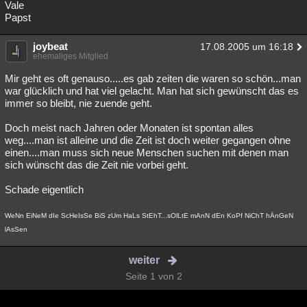
Vale
Papst
joybeat
17.08.2005 um 16:18
ehemaliges Mitglied
Mir geht es oft genauso.....es gab zeiten die waren so schön...man
war glücklich und hat viel gelacht. Man hat sich gewünscht das es
immer so bleibt, nie zuende geht.
Doch meist nach Jahren oder Monaten ist spontan alles
weg....man ist alleine und die Zeit ist doch weiter gegangen ohne
einen....man muss sich neue Menschen suchen mit denen man
sich wünscht das die Zeit nie vorbei geht.
Schade eigentlich
WeNn EiNeM dIe ScHeIsSe BiS zUm HaLs StEhT...sOlLtE mAnN dEn KoPf NiChT hÄnGeN
lAsSen
weiter
Seite 1 von 2