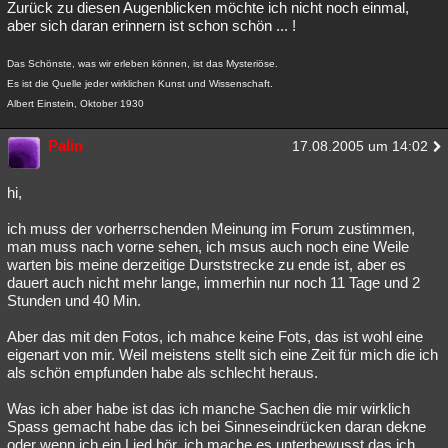
Zurück zu diesen Augenblicken möchte ich nicht noch einmal,
aber sich daran erinnern ist schon schön ... !
Das Schönste, was wir erleben können, ist das Mysteriöse.
Es ist die Quelle jeder wirklichen Kunst und Wissenschaft.
Albert Einstein, Oktober 1930
Palin
17.08.2005 um 14:02
hi,
ich muss der vorherrschenden Meinung im Forum zustimmen,
man muss nach vorne sehen, ich msus auch noch eine Weile
warten bis meine derzeitige Durststrecke zu ende ist, aber es
dauert auch nicht mehr lange, immerhin nur noch 11 Tage und 2
Stunden und 40 Min.
Aber das mit den Fotos, ich mahce keine Fots, das ist wohl eine
eigenart von mir. Weil meistens stellt sich eine Zeit für mich die ich
als schön empfunden habe als schlecht heraus.
Was ich aber habe ist das ich manche Sachen die mir wirklich
Spass gemacht habe das ich bei Sinneseindrücken daran dekne
oder wenn ich ein Lied hör. ich mache es unterbewusst das ich