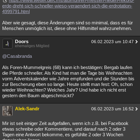
https://www.wetter.de/cms/atomuhren-messen-neuen-rekord-
erde-dreht-sich-schneller-wieso-veraendert-sich-die-erdrotation-
4999791.html
Aber wie gesagt, diese Änderungen sind so minimal, dass es für
Menschen unmöglich ist, diese ohne Hilfsmittel wahrzunehmen.
Doors
06.02.2023 um 10:47
ehemaliges Mitglied
@Casabranda
Als Foren-Mummelgreis (68) kann ich bestätigen: Bergab laufen
die Pferde schneller. Als Kind hat man die Tage bis Weihnachten
vorm Adventskalender wie Jahre empfunden und die Stunden bis
zur Bescherung eben so lange. Heute stellt man fest: Oh, schon
wieder Weihnachten? Welches Jahr? Und habe ich nicht erst
gestern den Baum abgeschmückt?
Alek-Sandr
06.02.2023 um 16:52
Mir ist seit einiger Zeit aufgefallen, wenn ich z.B. bei Facebook
etwas schreibe oder Kommentiere, und darauf nach 2 oder 3
Tagen eine Antwort bekomme, es gefühlte 2 oder 3 Wochen