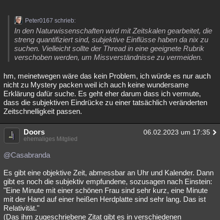
Peter0167 schrieb:
In den Naturwissenschaften wird mit Zeitskalen gearbeitet, die
streng quantifiziert sind, subjektive Einflüsse haben da nix zu
suchen. Vielleicht sollte der Thread in eine geeignete Rubrik
verschoben werden, um Missverständnisse zu vermeiden.
hm, meinetwegen wäre das kein Problem, ich würde es nur auch
nicht zu Mystery packen weil ich auch keine wundersame
Erklärung dafür suche. Es geht eher darum dass ich vermute,
dass die subjektiven Eindrücke zu einer tatsächlich veränderten
Zeitschnelligkeit passen.
Doors
06.02.2023 um 17:35
ehemaliges Mitglied
@Casabranda
Es gibt eine objektive Zeit, abmessbar an Uhr und Kalender. Dann
gibt es noch die subjektiv empfundene, sozusagen nach Einstein:
"Eine Minute mit einer schönen Frau sind sehr kurz, eine Minute
mit der Hand auf einer heißen Herdplatte sind sehr lang. Das ist
Relativität."
(Das ihm zugeschriebene Zitat gibt es in verschiedenen