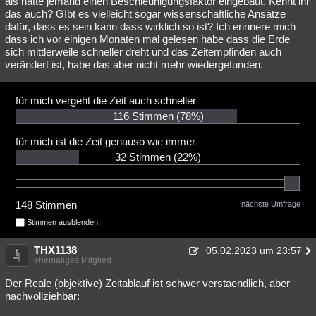
als hätte jemand einen Beschleunigungsfaktor eingebaut. Kennt ihr
das auch? GIbt es vielleicht sogar wissenschaftliche Ansätze
Besucht
Teilgenommen
Alle
Neue
Geschlossen
dafür, dass es sein kann dass wirklich so ist? Ich erinnere mich
dass ich vor einigen Monaten mal gelesen habe dass die Erde
Lesenswert
Schlüsselwörter
sich mittlerweile schneller dreht und das Zeitempfinden auch
verändert ist, habe das aber nicht mehr wiedergefunden.
für mich vergeht die Zeit auch schneller
116 Stimmen
(78%)
für mich ist die Zeit genauso wie immer
32 Stimmen
(22%)
148 Stimmen
nächste Umfrage
Stimmen ausblenden
THX1138
05.02.2023 um 23:57
ehemaliges Mitglied
Der Reale (objektive) Zeitablauf ist schwer verstaendlich, aber
nachvollziehbar: