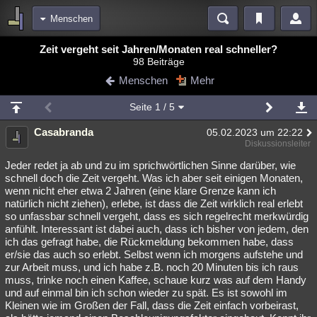
Menschen
Bereiche
Zeit vergeht seit Jahren/Monaten real schneller?
98 Beiträge
Echtzeit
Diskussionen
Blogs
Videos
Statistiken
Menschen
Mehr
Chat
Wiki
Neuigkeiten
Seite
1
/ 5
meine Rubriken
Casabranda
05.02.2023 um 22:22
Menschen
Wissenschaft
Politik
Mystery
Kriminalfälle
Diskussionsleiter
Spiritualität
Verschwörungen
Technologie
Ufologie
Jeder redet ja ab und zu im sprichwörtlichen Sinne darüber, wie
schnell doch die Zeit vergeht. Was ich aber seit einigen Monaten,
wenn nicht eher etwa 2 Jahren (eine klare Grenze kann ich
Natur
Umfragen
Unterhaltung
natürlich nicht ziehen), erlebe, ist dass die Zeit wirklich real erlebt
weitere Rubriken
so unfassbar schnell vergeht, dass es sich regelrecht merkwürdig
anfühlt. Interessant ist dabei auch, dass ich bisher von jedem, den
Philosophie
Träume
Orte
Esoterik
Literatur
ich das gefragt habe, die Rückmeldung bekommen habe, dass
er/sie das auch so erlebt. Selbst wenn ich morgens aufstehe und
Astronomie
Helpdesk
Gruppen
Gaming
Filme
zur Arbeit muss, und ich habe z.B. noch 20 Minuten bis ich raus
muss, trinke noch einen Kaffee, schaue kurz was auf dem Handy
Musik
Clash
Verbesserungen
Allmystery
English
und auf einmal bin ich schon wieder zu spät. Es ist sowohl im
Kleinen wie im Großen der Fall, dass die Zeit einfach vorbeirast,
Übersichten