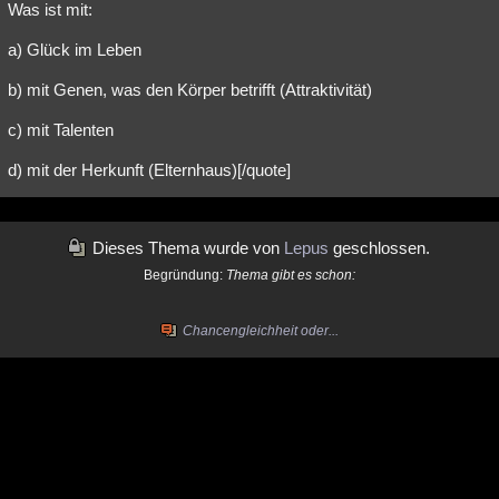
Was ist mit:
Besucht
Teilgenommen
Alle
Neue
Geschlossen
a) Glück im Leben
Lesenswert
Schlüsselwörter
b) mit Genen, was den Körper betrifft (Attraktivität)
c) mit Talenten
d) mit der Herkunft (Elternhaus)[/quote]
Dieses Thema wurde von
Lepus
geschlossen.
Begründung:
Thema gibt es schon:
Chancengleichheit oder...