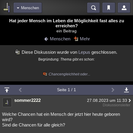
Menschen
Bereiche
Hat jeder Mensch im Leben die Möglichkeit fast alles zu
erreichen?
Echtzeit
Diskussionen
Blogs
Videos
Statistiken
ein Beitrag
Menschen
Mehr
Chat
Wiki
Neuigkeiten
2
meine Rubriken
Diese Diskussion wurde von
Lepus
geschlossen.
Menschen
Wissenschaft
Politik
Mystery
Kriminalfälle
Begründung:
Thema gibt es schon:
Spiritualität
Verschwörungen
Technologie
Ufologie
Chancengleichheit oder...
Natur
Umfragen
Unterhaltung
weitere Rubriken
Seite 1 / 1
Philosophie
Träume
Orte
Esoterik
Literatur
sommer2222
27.08.2023 um 11:33
Diskussionsleiter
Astronomie
Helpdesk
Gruppen
Gaming
Filme
Welche Chancen hat ein Mensch der jetzt hier heute geboren
wird?
Musik
Clash
Verbesserungen
Allmystery
English
Sind die Chancen für alle gleich?
Übersichten