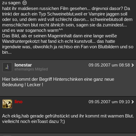
zu sagen
habt ihr maldiesen russichen Film gesehen... dnjevnoi dasor? Da
trinkt der auch ein Typ Schweineblut,weil er Vampire jaggen soll
oder so, und dem wird voll schlecht davon... schweineblutsoll dem
menschlichen blut recht ähnlcih sein, sagen sie da zumindest...
und es war sogarnoch warm^^
Das Bild, als er seinen Mageninhalt dann eine lange weiße
Wandruntergekotzt hat fand ich echt kunstvoll... das hatte
irgendwie was, obwohlich ja nichtso ein Fan von Blutbildern und so
bin...
lonestar
09.05.2007 um 08:58
ehemaliges Mitglied
Hier bekommt der Begriff Hinterschinken eine ganz neue
Bedeutung ! Lecker !
lino
09.05.2007 um 09:10
Ach eklig,hab gerade gefrühstückt und ihr kommt mit warmen Blut.
vielleicht noch einToast dazu ?;)