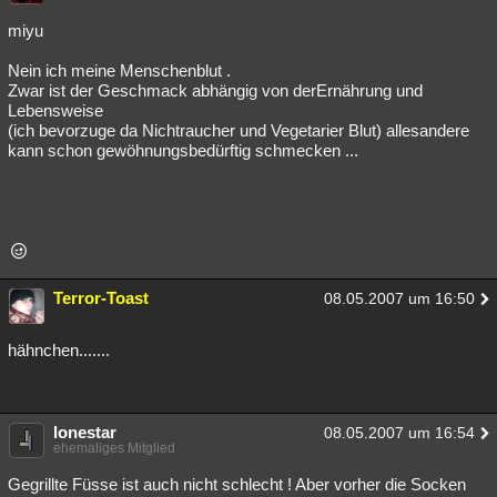
Besucht
Teilgenommen
Alle
Neue
Geschlossen
miyu
Lesenswert
Schlüsselwörter
Nein ich meine Menschenblut .
Zwar ist der Geschmack abhängig von derErnährung und
Lebensweise
(ich bevorzuge da Nichtraucher und Vegetarier Blut) allesandere
kann schon gewöhnungsbedürftig schmecken ...
Terror-Toast
08.05.2007 um 16:50
hähnchen.......
lonestar
08.05.2007 um 16:54
ehemaliges Mitglied
Gegrillte Füsse ist auch nicht schlecht ! Aber vorher die Socken