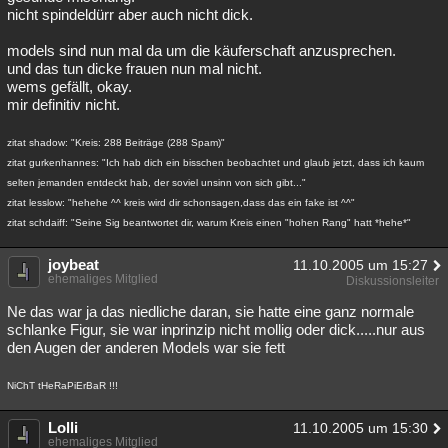
nicht spindeldürr aber auch nicht dick.
models sind nun mal da um die käuferschaft anzusprechen.
und das tun dicke frauen nun mal nicht.
wems gefällt, okay.
mir definitiv nicht.
zitat shadow: "Kreis: 288 Beiträge (288 Spam)"
zitat gurkenhannes: "Ich hab dich ein bisschen beobachtet und glaub jetzt, dass ich kaum
selten jemanden entdeckt hab, der soviel unsinn von sich gibt..."
zitat lesslow: "hehehe ^^ kreis wird dir schonsagen,dass das ein fake ist ^^"
zitat schdaiff: "Seine Sig beantwortet dir, warum Kreis einen "hohen Rang" hatt *hehe*"
joybeat
11.10.2005 um 15:27
ehemaliges Mitglied
Diskussionsleiter
Ne das war ja das niedliche daran, sie hatte eine ganz normale
schlanke Figur, sie war inprinzip nicht mollig oder dick.....nur aus
den Augen der anderen Models war sie fett
NiChT tHeRaPiErBaR !!!
Lolli
11.10.2005 um 15:30
ehemaliges Mitglied