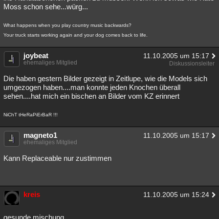
Moss schon sehe...würg...
What happens when you play country music backwards?
Your truck starts working again and your dog comes back to life.
joybeat
11.10.2005 um 15:17
ehemaliges Mitglied
Diskussionsleiter
Die haben gestern Bilder gezeigt in Zeitlupe, wie die Models sich
umgezogen haben....man konnte jeden Knochen überall
sehen....hat mich ein bischen an Bilder vom KZ erinnert
NiChT tHeRaPiErBaR !!!
magneto1
11.10.2005 um 15:17
ehemaliges Mitglied
Kann Replaceable nur zustimmen
kreis
11.10.2005 um 15:24
gesunde mischung.