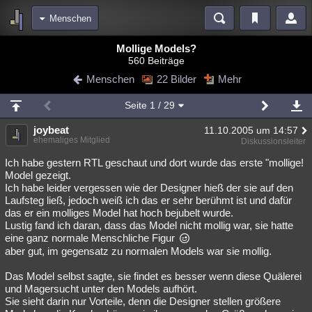
Menschen
Bereiche
Mollige Models?
560 Beiträge
Echtzeit
Diskussionen
Blogs
Videos
Statistiken
Menschen
22 Bilder
Mehr
Chat
Wiki
Neuigkeiten
2
Seite
1
/ 29
meine Rubriken
joybeat
11.10.2005 um 14:57
Menschen
Wissenschaft
Politik
Mystery
Kriminalfälle
ehemaliges Mitglied
Diskussionsleiter
Spiritualität
Verschwörungen
Technologie
Ufologie
Ich habe gestern RTL geschaut und dort wurde das erste "mollige!
Model gezeigt.
Ich habe leider vergessen wie der Designer hieß der sie auf den
Natur
Umfragen
Unterhaltung
Laufsteg ließ, jedoch weiß ich das er sehr berühmt ist und dafür
weitere Rubriken
das er ein molliges Model hat hoch bejubelt wurde.
Lustig fand ich daran, dass das Model nicht mollig war, sie hatte
Philosophie
Träume
Orte
Esoterik
Literatur
eine ganz normale Menschliche Figur
aber gut, im gegensatz zu normalen Models war sie mollig.
Astronomie
Helpdesk
Gruppen
Gaming
Filme
Das Model selbst sagte, sie findet es besser wenn diese Quälerei
Musik
Clash
Verbesserungen
Allmystery
English
und Magersucht unter den Models aufhört.
Sie sieht darin nur Vorteile, denn die Designer stellen größere
Übersichten