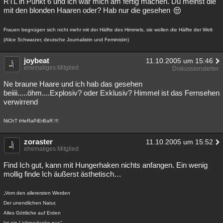
RTL in Punkt 6 und ich war mich am fertig machen. Du meinst die
mit den blonden Haaren oder? Hab nur die gesehen
Frauen begnügen sich nicht mehr mit der Hälfte des Himmels, sie wollen die Hälfte der Welt
(Alice Schwarzer, deutsche Journalistin und Feministin)
joybeat
11.10.2005 um 15:46
ehemaliges Mitglied
Diskussionsleiter
Ne braune Haare und ich hab das gesehen
beiiii.....öhm....Explosiv? oder Exklusiv? Himmel ist das Fernsehen
verwirrend
NiChT tHeRaPiErBaR !!!
zoraster
11.10.2005 um 15:52
ehemaliges Mitglied
Find Ich gut, kann mit Hungerhaken nichts anfangen. Ein wenig
mollig finde Ich äußerst ästhetisch…
„Vom den allerersten Werden
Der unendlichen Natur,
Alles Göttliche auf Erden
Ist ein Lichtgedanke nur.“