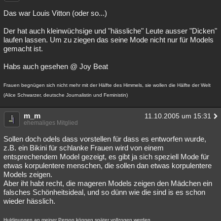
Das war Louis Vitton (oder so...)
Der hat auch kleinwüchsige und "hässliche" Leute ausser "Dicken"
laufen lassen. Um zu ziegen das seine Mode nicht nur für Models
gemacht ist.
Habs auch gesehen @ Joy Beat
Frauen begnügen sich nicht mehr mit der Hälfte des Himmels, sie wollen die Hälfte der Welt
(Alice Schwarzer, deutsche Journalistin und Feministin)
m_m
11.10.2005 um 15:31
ehemaliges Mitglied
Sollen doch odels dass vorstellen für dass es entworfen wurde,
z.B. ein Bikini für schlanke Frauen wird von einem
entsprechendem Model gezeigt, es gibt ja sich speziell Mode für
etwas korpulentere menschen, die sollen dan etwas korpulentere
Models zeigen.
Aber iht habt recht, die mageren Models zeigen den Mädchen ein
falsches Schönheitsideal, und so dünn wie die sind is es schon
wieder hässlich.
Huldigungen an meiner Person können später vollzogen werden.