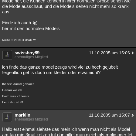
Mode her, die Kunden können in ihrer normalen Größe sehen wie
die Mode ausschaut, und die Models sehen nicht mehr so krank
Besucht
Teilgenommen
Alle
Neue
Geschlossen
aus.
Lesenswert
Schlüsselwörter
Finde ich auch
her mit den normalen Models
NiChT tHeRaPiErBaR !!!
swissboy89
11.10.2005 um 15:06
ehemaliges Mitglied
ich finde das ganze model zeugs wird viel zu hoch gejubelt
!eigentlich gehts doch um kleider oder etwa nicht?
Ihr seid dumm geboren
Genau wie ich
Doch was ich lernte
Lernt ihr nicht!!
marklin
11.10.2005 um 15:07
ehemaliges Mitglied
Hallo erst einmal siehste das mein ich wenn man nicht als Model
am tag min 3mal kotzen tut dan giltet man gleich als molig oder fett