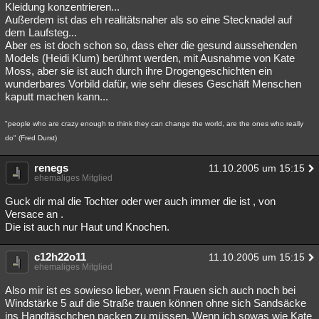
Kleidung konzentrieren...
Außerdem ist das eh realitätsnaher als so eine Stecknadel auf
dem Laufsteg...
Aber es ist doch schon so, dass eher die gesund aussehenden
Models (Heidi Klum) berühmt werden, mit Ausnahme von Kate
Moss, aber sie ist auch durch ihre Drogengeschichten ein
wunderbares Vorbild dafür, wie sehr dieses Geschäft Menschen
kaputt machen kann...
"people who are crazy enough to think they can change the world, are the ones who really
do" (Fred Durst)
renegs
11.10.2005 um 15:15
ehemaliges Mitglied
Guck dir mal die Tochter oder wer auch immer die ist , von
Versace an .
Die ist auch nur Haut und Knochen.
c12h22o11
11.10.2005 um 15:15
ehemaliges Mitglied
Also mir ist es sowieso lieber, wenn Frauen sich auch noch bei
Windstärke 5 auf die Straße trauen können ohne sich Sandsäcke
ins Handtäschchen packen zu müssen. Wenn ich sowas wie Kate