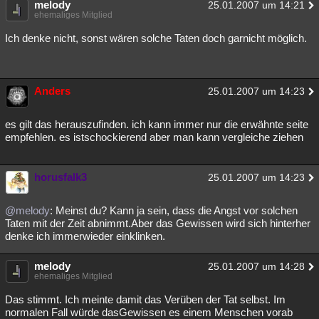
melody
25.01.2007 um 14:21
Besucht
ehemaliges Mitglied
Teilgenommen
Alle
Neue
Geschlossen
Ich denke nicht, sonst wären solche Taten doch garnicht möglich.
Lesenswert
Schlüsselwörter
Anders
25.01.2007 um 14:23
es gilt das herauszufinden. ich kann immer nur die erwähnte seite
empfehlen. es istschockierend aber man kann vergleiche ziehen
horusfalk3
25.01.2007 um 14:23
@melody
: Meinst du? Kann ja sein, dass die Angst vor solchen
Taten mit der Zeit abnimmt.Aber das Gewissen wird sich hinterher
denke ich immerwieder einklinken.
melody
25.01.2007 um 14:28
ehemaliges Mitglied
Das stimmt. Ich meinte damit das Verüben der Tat selbst. Im
normalen Fall würde dasGewissen es einem Menschen vorab