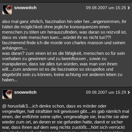
snowwitch
09.08.2007 um 15:25
also mal ganz ehrlich, faszination hin oder her...angenommen, ihr
hättet die möglichkeit ohne jegliche konsequenzen einen
menschen zu töten um herauszufinden, was daran so reizvoll ist,
dass es viele menschen tuen....würdet ihr es nicht tun??!
faszinierend finde ich die morde von charles manson und seinen
anhängern....
was daran? zum einen ist es die fähigkeit, menschen so für sein
voehaben zu gewinnen und zu beeinflussen , sowie zu
manipulieren, dass sie alles tun würden, was man von ihnen
will....zum anderen ist es die faszination so skrupellos und
abgebrüht sein zu können, keine achtung vor anderen leben zu
haben...
snowwitch
09.08.2007 um 15:29
@ horusfalk3....ich denke schon, dass es mörder oder
vergewltiger, halt straftäter mit gewissen gibt....es gab nämlich mal
einen, der entführte seine opfer, vergewaltigte sie, brachte sie aber
wieder zum ort, an denen er sie gefunden hatte, damit er sicher
war, dass ihnen auf dem weg nichts zustößt....hört sich verrückt