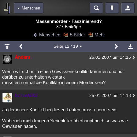
Menschen
Bereiche
Massenmörder - Faszinierend?
377 Beiträge
Echtzeit
Diskussionen
Blogs
Videos
Statistiken
Menschen
5 Bilder
Mehr
Chat
Wiki
Neuigkeiten
3
Seite
12
/ 19
meine Rubriken
Anders
25.01.2007 um 14:16
Menschen
Wissenschaft
Politik
Mystery
Kriminalfälle
Spiritualität
Verschwörungen
Technologie
Ufologie
Wenn wir schon in einen Gewissenskonflikt kommen und nur
darüber zu unterhalten wiestark
müssten normal die Konflikte in einem Mörder sein?
Natur
Umfragen
Unterhaltung
weitere Rubriken
horusfalk3
25.01.2007 um 14:18
Philosophie
Träume
Orte
Esoterik
Literatur
Ja der innere Konflikt bei diesen Leuten muss enorm sein.
Astronomie
Helpdesk
Gruppen
Gaming
Filme
Wobei ich mich frageob Serienkiller überhaupt noch so was wie
Musik
Clash
Verbesserungen
Allmystery
English
Gewissen haben.
Übersichten