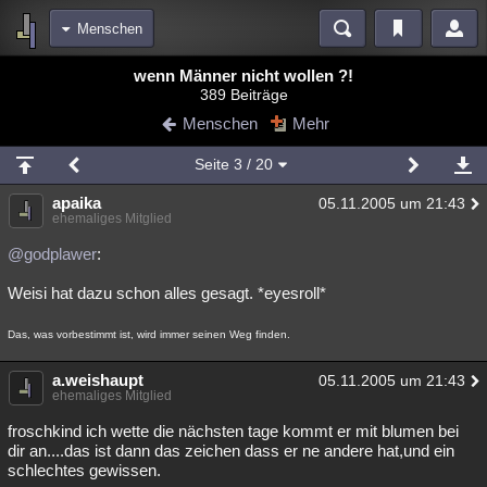
Menschen
Bereiche
wenn Männer nicht wollen ?!
389 Beiträge
Echtzeit
Diskussionen
Blogs
Videos
Statistiken
Menschen
Mehr
Chat
Wiki
Neuigkeiten
2
Seite
3
/ 20
meine Rubriken
apaika
05.11.2005 um 21:43
Menschen
Wissenschaft
Politik
Mystery
Kriminalfälle
ehemaliges Mitglied
Spiritualität
Verschwörungen
Technologie
Ufologie
@godplawer
:
Weisi hat dazu schon alles gesagt. *eyesroll*
Natur
Umfragen
Unterhaltung
weitere Rubriken
Das, was vorbestimmt ist, wird immer seinen Weg finden.
Philosophie
Träume
Orte
Esoterik
Literatur
a.weishaupt
05.11.2005 um 21:43
ehemaliges Mitglied
Astronomie
Helpdesk
Gruppen
Gaming
Filme
froschkind ich wette die nächsten tage kommt er mit blumen bei
Musik
Clash
Verbesserungen
Allmystery
English
dir an....das ist dann das zeichen dass er ne andere hat,und ein
schlechtes gewissen.
Übersichten