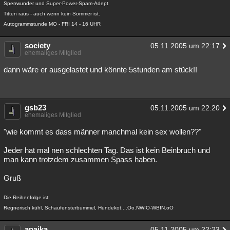
Sperrwunder und Super-Power-Spam-Adept
Titten raus - auch wenn kein Sommer ist.
Autogrammstunde MO - FRI 14 - 16 UHR
society
05.11.2005 um 22:17
ehemaliges Mitglied
dann wäre er ausgelastet und könnte 5stunden am stück!!
gsb23
05.11.2005 um 22:20
ehemaliges Mitglied
"wie kommt es dass männer manchmal kein sex wollen??"
Jeder hat mal nen schlechten Tag. Das ist kein Beinbruch und
man kann trotzdem zusammen Spass haben.
Gruß
Die Reihenfolge ist:
Regnerisch kühl, Schaufensterbummel, Hundekot....Oo.NWIO-WBIN.oO
apaika
05.11.2005 um 22:23