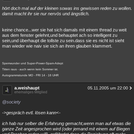
hört doch mal auf der kleinen sowas ins gewissen reden zu wollen.
damit macht ihr sie nur nervös und ängstlich.
keine chance...wer sie hat sich damals mit einem thread zu weit
aus dem fenster gelehnt,und behauptet ach so intelligent zu
sein,und überhaupt die tollste zu sein.dass sie es nicht ist sieht
man wieder wie naiv sie sich an ihren glauben klammert.
Sperrwunder und Super-Power-Spam-Adept
Titten raus - auch wenn kein Sommer ist.
Autogrammstunde MO - FRI 14 - 16 UHR
a.weishaupt
05.11.2005 um 22:00
ehemaliges Mitglied
@society
->gespräch evtl. lösen kann<-
ich hab nur selber die Erfahrung gemacht,wenn man auf etwas die
ganze Zeit angesprochen wird (oder jemand mit einem auf Biegen