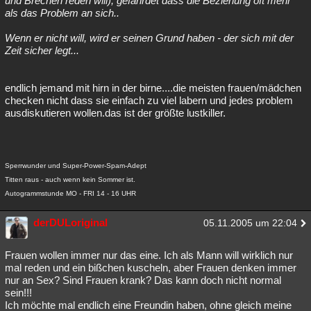
und Brechen reden will), gefährdet dass die Beziehung oft mehr
als das Problem an sich..
Wenn er nicht will, wird er seinen Grund haben - der sich mit der
Zeit sicher legt...
endlich jemand mit hirn in der birne....die meisten frauen/mädchen
checken nicht dass sie einfach zu viel labern und jedes problem
ausdiskutieren wollen.das ist der größte lustkiller.
Sperrwunder und Super-Power-Spam-Adept
Titten raus - auch wenn kein Sommer ist.
Autogrammstunde MO - FRI 14 - 16 UHR
derDULoriginal
05.11.2005 um 22:04
Frauen wollen immer nur das eine. Ich als Mann will wirklich nur
mal reden und ein bißchen kuscheln, aber Frauen denken immer
nur an Sex? Sind Frauen krank? Das kann doch nicht normal
sein!!!
Ich möchte mal endlich eine Freundin haben, ohne gleich meine