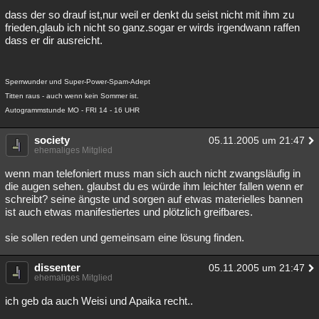
dass der so drauf ist,nur weil er denkt du seist nicht mit ihm zu
Besucht
Teilgenommen
Alle
Neue
Geschlossen
frieden,glaub ich nicht so ganz.sogar er wirds irgendwann raffen
dass er dir ausreicht.
Lesenswert
Schlüsselwörter
Sperrwunder und Super-Power-Spam-Adept
Titten raus - auch wenn kein Sommer ist.
Autogrammstunde MO - FRI 14 - 16 UHR
society
05.11.2005 um 21:47
ehemaliges Mitglied
wenn man telefoniert muss man sich auch nicht zwangsläufig in
die augen sehen. glaubst du es würde ihm leichter fallen wenn er
schreibt? seine ängste und sorgen auf etwas materielles bannen
ist auch etwas manifestiertes und plötzlich greifbares.
sie sollen reden und gemeinsam eine lösung finden.
dissenter
05.11.2005 um 21:47
ehemaliges Mitglied
ich geb da auch Weisi und Apaika recht..