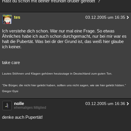
Hast du schon mit deiner freundin drüber geredet `?
Besucht
Teilgenommen
Alle
Neue
Geschlossen
tes
03.12.2005 um 16:35
Lesenswert
Schlüsselwörter
Ich verstehe dich schon. War nur mal eine Frage. So etwas
Ähnliches habe ich auch schon durchgemacht, nur bei mir war es
halt die Pubertät. Was bei dir der Grund ist, das weiß hier glaube
ich keiner.
take care
Lautes Stöhnen und Klagen gehören heutzutage in Deutschland zum guten Ton.
"Die Bürger, die nicht hier gelebt haben, sollten uns nicht sagen, wie sie hier gelebt hätten."
Gregor Gysi
nolle
03.12.2005 um 16:36
ehemaliges Mitglied
denke auch Pupertät!