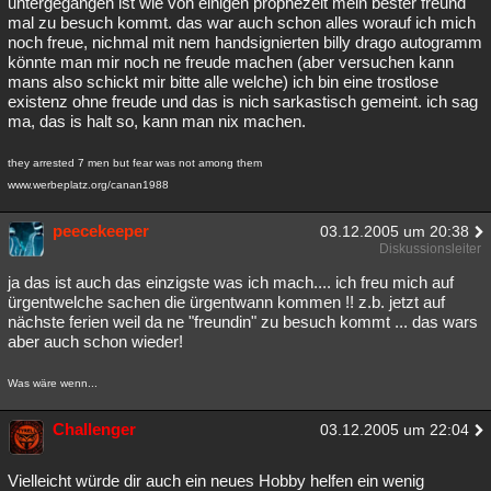
untergegangen ist wie von einigen prophezeit mein bester freund
mal zu besuch kommt. das war auch schon alles worauf ich mich
noch freue, nichmal mit nem handsignierten billy drago autogramm
könnte man mir noch ne freude machen (aber versuchen kann
mans also schickt mir bitte alle welche) ich bin eine trostlose
existenz ohne freude und das is nich sarkastisch gemeint. ich sag
ma, das is halt so, kann man nix machen.
they arrested 7 men but fear was not among them
www.werbeplatz.org/canan1988
peecekeeper
03.12.2005 um 20:38
Diskussionsleiter
ja das ist auch das einzigste was ich mach.... ich freu mich auf
ürgentwelche sachen die ürgentwann kommen !! z.b. jetzt auf
nächste ferien weil da ne "freundin" zu besuch kommt ... das wars
aber auch schon wieder!
Was wäre wenn...
Challenger
03.12.2005 um 22:04
Vielleicht würde dir auch ein neues Hobby helfen ein wenig