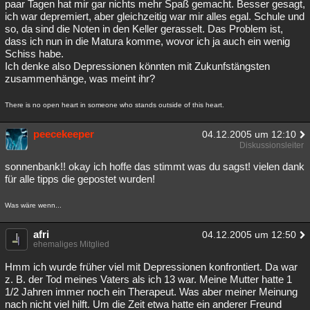
paar Tagen hat mir gar nichts mehr Spaß gemacht. Besser gesagt,
ich war depremiert, aber gleichzeitig war mir alles egal. Schule und
so, da sind die Noten in den Keller gerasselt. Das Problem ist,
dass ich nun in die Matura komme, wovor ich ja auch ein wenig
Schiss habe.
Ich denke also Depressionen könnten mit Zukunfstängsten
zusammenhänge, was meint ihr?
There is no open heart in someone who stands outside of this heart.
peecekeeper
04.12.2005 um 12:10
Diskussionsleiter
sonnenbank!! okay ich hoffe das stimmt was du sagst! vielen dank
für alle tipps die gepostet wurden!
Was wäre wenn...
afri
04.12.2005 um 12:50
ehemaliges Mitglied
Hmm ich wurde früher viel mit Depressionen konfrontiert. Da war
z. B. der Tod meines Vaters als ich 13 war. Meine Mutter hatte 1
1/2 Jahren immer noch ein Therapeut. Was aber meiner Meinung
nach nicht viel hilft. Um die Zeit etwa hatte ein anderer Freund