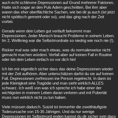
auch echt schlimme Depressionen auf Grund mehrerer Faktoren.
Hatte sich sogar an den Puls Adern geschnitten. Bei ihm aber
waren das eher oberflächliche Sachen, wie bei dir ja auch (ist jetzt
nicht spöttisch gemeint oder so), und das ging nach der Zeit
vorbei.
Gerade wenn dein Leben gut verläuft bekommt man
Depressionen. Jeder Mensch braucht Probleme in seinem Leben.
Im 2. Weltkrieg war die Selbstmordrate so niedrig wie noch nie (!).
Riskier mal was oder mach etwas, was du normalerweise nicht
gemacht machen würdest. Verfall aber auf keinen Fall in Routine
oder leb dein Leben einfach so vor dich hin!
Ich bin mir eigentlich sicher dass das deine Depressionen wieder
mit der Zeit aufhören. Aber unterschätzen darfst du sie auf keinen
Fall. Depressionen zerfressen ine Person regelrecht. In dann ist
jede Kleinigkeit eine Tragödie und man sieht wirklich ALLES
schwarz. Ich weiß von was ich spreche ich habe einer der
wichtigsten in meinem Leben daran verloren und mit Pubertät
muss nun wirklich nicht zu tun haben.
Viele müssen dadurch. Suizid ist immerhin die zweithäufigste
Todesursache von 15-35 Jährigen. Und da nur wenige
Depressionen im Selbstmord enden kannst du dir sicher sein dass