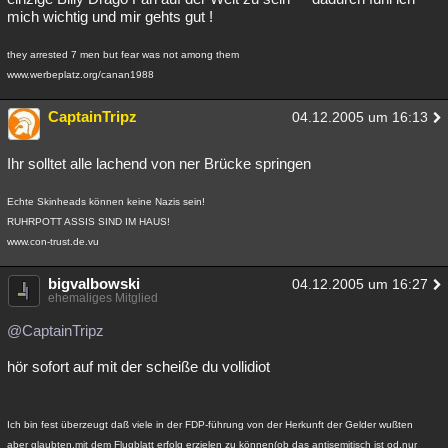
mich wichtig und mir gehts gut !
they arrested 7 men but fear was not among them
www.werbeplatz.org/canan1988
CaptainTripz
04.12.2005 um 16:13
Ihr solltet alle lachend von ner Brücke springen
Echte Skinheads können keine Nazis sein!
RUHRPOTT ASSIS SIND IM HAUS!
www.con-trust.de.vu
bigvalbowski
04.12.2005 um 16:27
ehemaliges Mitglied
@CaptainTripz
hör sofort auf mit der scheiße du vollidiot
Ich bin fest überzeugt daß viele in der FDP-führung von der Herkunft der Gelder wußten
aber glaubten,mit dem Flugblatt erfolg erzielen zu können(ob das antisemitisch ist od.nur