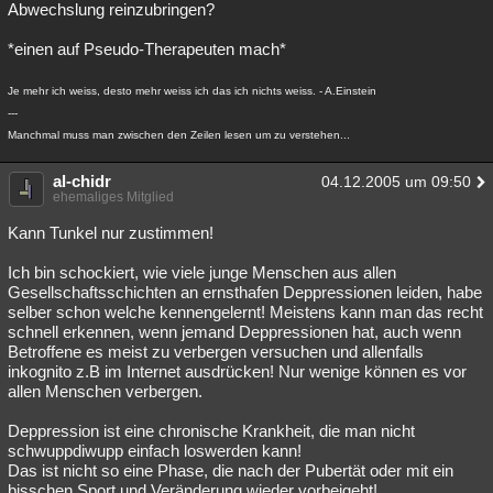
Abwechslung reinzubringen?
*einen auf Pseudo-Therapeuten mach*
Je mehr ich weiss, desto mehr weiss ich das ich nichts weiss. - A.Einstein
---
Manchmal muss man zwischen den Zeilen lesen um zu verstehen...
al-chidr
04.12.2005 um 09:50
ehemaliges Mitglied
Kann Tunkel nur zustimmen!
Ich bin schockiert, wie viele junge Menschen aus allen
Gesellschaftsschichten an ernsthafen Deppressionen leiden, habe
selber schon welche kennengelernt! Meistens kann man das recht
schnell erkennen, wenn jemand Deppressionen hat, auch wenn
Betroffene es meist zu verbergen versuchen und allenfalls
inkognito z.B im Internet ausdrücken! Nur wenige können es vor
allen Menschen verbergen.
Deppression ist eine chronische Krankheit, die man nicht
schwuppdiwupp einfach loswerden kann!
Das ist nicht so eine Phase, die nach der Pubertät oder mit ein
bisschen Sport und Veränderung wieder vorbeigeht!