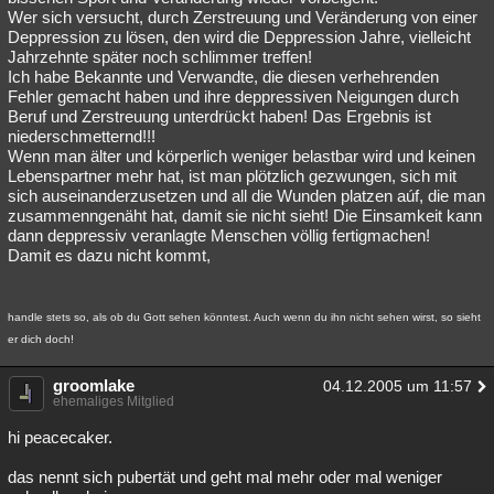
Wer sich versucht, durch Zerstreuung und Veränderung von einer
Deppression zu lösen, den wird die Deppression Jahre, vielleicht
Jahrzehnte später noch schlimmer treffen!
Ich habe Bekannte und Verwandte, die diesen verhehrenden
Fehler gemacht haben und ihre deppressiven Neigungen durch
Beruf und Zerstreuung unterdrückt haben! Das Ergebnis ist
niederschmetternd!!!
Wenn man älter und körperlich weniger belastbar wird und keinen
Lebenspartner mehr hat, ist man plötzlich gezwungen, sich mit
sich auseinanderzusetzen und all die Wunden platzen aúf, die man
zusammenngenäht hat, damit sie nicht sieht! Die Einsamkeit kann
dann deppressiv veranlagte Menschen völlig fertigmachen!
Damit es dazu nicht kommt,
handle stets so, als ob du Gott sehen könntest. Auch wenn du ihn nicht sehen wirst, so sieht
er dich doch!
groomlake
04.12.2005 um 11:57
ehemaliges Mitglied
hi peacecaker.
das nennt sich pubertät und geht mal mehr oder mal weniger