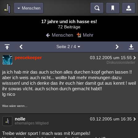
Menschen
Bereiche
17 jahre und ich hasse es!
72 Beiträge
Echtzeit
Diskussionen
Blogs
Videos
Statistiken
Menschen
Mehr
Chat
Wiki
Neuigkeiten
2
Seite
2
/ 4
meine Rubriken
peecekeeper
03.12.2005 um 15:55
Menschen
Wissenschaft
Politik
Mystery
Kriminalfälle
Diskussionsleiter
Spiritualität
Verschwörungen
Technologie
Ufologie
ja ich hab mir das auch schon alles durchen kopf gehen lassen !!
aber ich weis auch nicht... wollte halt mehr meinungen dazu
wisssen! und ich denke das ihr euch hier damit gut aus kennt ! weil
Natur
Umfragen
Unterhaltung
ihr sowas vlcht. auch schon durch gemacht habt!!
weitere Rubriken
lg nico
Philosophie
Träume
Orte
Esoterik
Literatur
Was wäre wenn...
Astronomie
Helpdesk
Gruppen
Gaming
Filme
nolle
03.12.2005 um 16:35
ehemaliges Mitglied
Musik
Clash
Verbesserungen
Allmystery
English
Treibe wider sport ! mach was mit Kumpels!
Übersichten