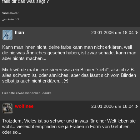
falls dir das was sagt ?
Besucht
Teilgenommen
Alle
Neue
Geschlossen
!noituloveR
Lesenswert
Schlüsselwörter
¿sträwkcür?
Ilian
23.01.2006 um 18:04
Kann man ihnen nicht, deine farbe kann man nicht erklären, weil
die nie was Ähnliches gesehen haben, ist zwar schade, kann man
aber nichts machen...
Mich würde mal interessieren was ein Blinder "sieht", also ob z.B.
alles schwarz ist, oder ähnliches, aber das lässt sich vom Blinden
selbst ja auch nicht erklären...
Hier bitte etwas hindenken, danke.
wolfinee
23.01.2006 um 18:04
Trotzdem, Vieles ist so schwer und in was für einer Welt leben sie
wohl... vielleicht empfinden sie ja Fraben in Form von Gefühlen,
oder so...