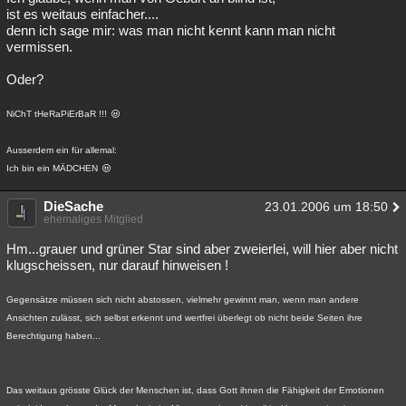
ist es weitaus einfacher....
denn ich sage mir: was man nicht kennt kann man nicht
vermissen.
Oder?
NiChT tHeRaPiErBaR !!!
Ausserdem ein für allemal:
Ich bin ein MÄDCHEN
DieSache
23.01.2006 um 18:50
ehemaliges Mitglied
Hm...grauer und grüner Star sind aber zweierlei, will hier aber nicht
klugscheissen, nur darauf hinweisen !
Gegensätze müssen sich nicht abstossen, vielmehr gewinnt man, wenn man andere
Ansichten zulässt, sich selbst erkennt und wertfrei überlegt ob nicht beide Seiten ihre
Berechtigung haben...
Das weitaus grösste Glück der Menschen ist, dass Gott ihnen die Fähigkeit der Emotionen