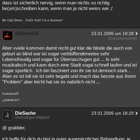
dass ist sicherlich nervig, wenn man nichts so richtig
be(um)schreiben kann, wenn man ja nicht weiss wie ;/
Mr. Cab Driver... FuCk YoU! I`m a Survivor!
cRAwler23
23.01.2006 um 18:28
Diskussionsleiter
Aber vviele kommen damit recht gut klar die blinde die auch von
geburt an blind war ist sogar verblüffenderweise sehr
Lebensfreudig und sogar für Überraschugen gut ... Is sehr
musikalisch und kann durch eine Stadt sogal schnell laufen und ist
sogar sportlich . Ich bin fasziniert von ihr sie ist dennoch stark .
Aber es ist toll sie ist sehr begabt und mach das besste aus ihrem
"Problem" aber leicht hat sie es natürlich nicht ...
!noituloveR
¿sträwkcür?
DieSache
23.01.2006 um 18:29
ehemaliges Mitglied
@ grabbler,
ich hoffe für dich du bist in guter augenärztlicher Behandlung, je