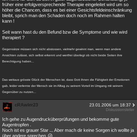
früher eine erfolgversprechende Therapie eingeleitet wird um so
höher die Chancen, dass es bei einer Gesichtsfeldeinschränkung
bleibt, sprich man den Schaden doch noch im Rahmen halten
kann !
Seit wann hast du den Befund bzw die Symptome und wie wird
therapiert ?
Gegensätze müssen sich nicht abstossen, vielmehr gewinnt man, wenn man andere
Ansichten zulässt, sich selbst erkennt und wertfrei überlegt ob nicht beide Seiten ihre
Berechtigung haben...
Das weitaus grösste Glück der Menschen ist, dass Gott ihnen die Fähigkeit der Emotionen
gab, leider verlernte der Mensch sie im Alltag zu seinem Vorteil im Umgang mit seinem
Gegenüber zu nutzen...
cRAwler23
23.01.2006 um 18:37
Diskussionsleiter
Ich gehe zu Augendrucküberprüfungen und bekomme gute
Augentropfen .
Noch ist es grauer Star ... Aber mach dir keine Sorgen ich wollte ja
über andere sprechen