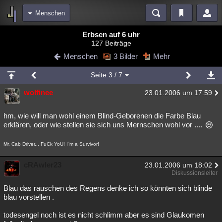
Menschen
Bereiche
Erbsen auf 6 uhr
127 Beiträge
Echtzeit
Diskussionen
Blogs
Videos
Statistiken
Menschen
3 Bilder
Mehr
Chat
Wiki
Neuigkeiten
Seite
3
/ 7
meine Rubriken
wolfinee
23.01.2006 um 17:59
Menschen
Wissenschaft
Politik
Mystery
Kriminalfälle
Spiritualität
Verschwörungen
Technologie
Ufologie
hm, wie will man wohl einem Blind-Geborenen die Farbe Blau
erklären, oder wie stellen sie sich uns Mernschen wohl vor ....
Natur
Umfragen
Unterhaltung
Mr. Cab Driver... FuCk YoU! I`m a Survivor!
weitere Rubriken
Philosophie
Träume
Orte
Esoterik
Literatur
cRAwler23
23.01.2006 um 18:02
Diskussionsleiter
Astronomie
Helpdesk
Gruppen
Gaming
Filme
Blau das rauschen des Regens denke ich so könnten sich blinde
blau vorstellen .
Musik
Clash
Verbesserungen
Allmystery
English
todesengel noch ist es nicht schlimm aber es sind Glaukomen
Übersichten