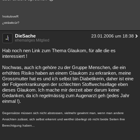
!noituloveR
¿sträwkcür?
DieSache
23.01.2006 um 18:38
ehemaliges Mitglied
Hab noch nen Link zum Thema Glaukom, für alle die es
interessiert !
Nochwas, auch ich gehöre zu der Gruppe Menschen, die ein
erhöhtes Risiko haben an einem Glaukom zu erkranken, meine
Grossmutter hat es und ich selbst bin Diabetikerin, daher ist eine
der Folgeerkrankungen der schlechten Stoffwechsellage eben
dieses Glaukom. Ich mache mir derzeit aber darum keine
Gedanken, da ich regelmässig zum Augenarzt geh (jedes Jahr
einmal !).
Gegensätze müssen sich nicht abstossen, vielmehr gewinnt man, wenn man andere
Ansichten zulässt, sich selbst erkennt und wertfrei überlegt ob nicht beide Seiten ihre
Berechtigung haben...