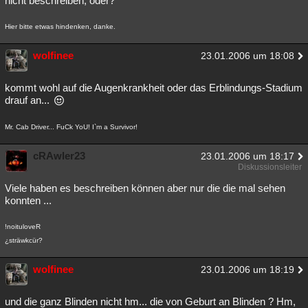
nicht beschreiben, oder?
Hier bitte etwas hindenken, danke.
wolfinee
23.01.2006 um 18:08
kommt wohl auf die Augenkrankheit oder das Erblindungs-Stadium
drauf an...
Mr. Cab Driver... FuCk YoU! I`m a Survivor!
cRAwler23
23.01.2006 um 18:17
Diskussionsleiter
Viele haben es beschreiben können aber nur die die mal sehen
konnten ...
!noituloveR
¿sträwkcür?
wolfinee
23.01.2006 um 18:19
und die ganz Blinden nicht hm... die von Geburt an Blinden ? Hm,