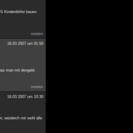
OS Kinderdörfer bauen
melden
18.03.2007 um 01:50
 was man mit dengeld
melden
18.03.2007 um 10:30
, würdeich mir wohl alle