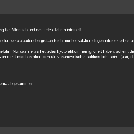
g frei öffentlich und das jedes Jahrim internet!
ür beispieleüder den großen teich, nur bei solchen dingen interessiert es uns
führt! Nur das sie bis heutedas kyoto abkommen ignoriert haben, scheint di
 vorne mit mischen aber beim aktivenumweltschtz schluss licht sein...(usa, d
 thema abgekommen...