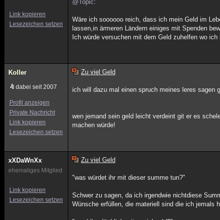
@Topic
:
Link kopieren
Wäre ich soooooo reich, dass ich mein Geld im Leb
Lesezeichen setzen
lassen,in ärmeren Ländern einiges mit Spenden be
Ich würde versuchen mit dem Geld zuhelfen wo ich
Zu viel Geld
Koller
dabei seit 2007
ich will dazu mal einen spruch meines leres sagen gl
Profil anzeigen
Private Nachricht
wen jemand sein geld leicht verdeint git er es sch
Link kopieren
machen würde!
Lesezeichen setzen
Zu viel Geld
xXDaWnXx
ehemaliges Mitglied
"was würdet ihr mit dieser summe tun?"
Link kopieren
Schwer zu sagen, da ich irgendwie nichtdiese Sum
Lesezeichen setzen
Wünsche erfüllen, die materiell sind die ich jemals 