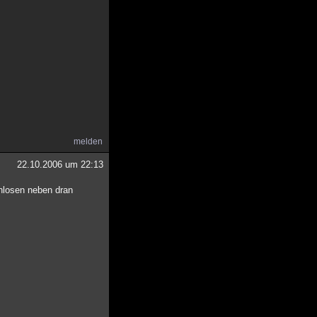
melden
22.10.2006 um 22:13
hlosen neben dran