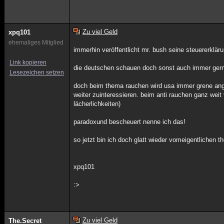
Zu viel Geld
xpq101
ehemaliges Mitglied
immerhin veröffentlicht mr. bush seine steuererklärun
Link kopieren
die deutschen schauen doch sonst auch immer gerne f
Lesezeichen setzen
doch beim thema rauchen wird usa immer grene ange
weiter zuinteressieren. beim anti rauchen ganz weit
lächerlichkeiten)
paradoxund bescheuert nenne ich das!
so jetzt bin ich doch glatt wieder vomeigentlichen
xpq101
:>
Zu viel Geld
The.Secret