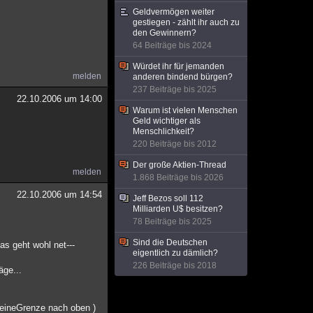
Geldvermögen weiter
gestiegen - zählt ihr auch zu
den Gewinnern?
64 Beiträge bis 2024
Würdet ihr für jemanden
melden
anderen bindend bürgen?
237 Beiträge bis 2025
22.10.2006 um 14:00
Warum ist vielen Menschen
Geld wichtiger als
Menschlichkeit?
220 Beiträge bis 2012
Der große Aktien-Thread
melden
1.868 Beiträge bis 2026
22.10.2006 um 14:54
Jeff Bezos soll 112
Milliarden U$ besitzen?
78 Beiträge bis 2025
Sind die Deutschen
as geht wohl net---
eigentlich zu dämlich?
226 Beiträge bis 2018
äge...
 eineGrenze nach oben )