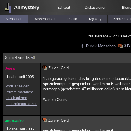
Allmystery
Echtzeit
Diskussionen
Blogs
Menschen
Wissenschaft
Politik
Mystery
Kriminalfäl
286 Beiträge
▪ Schlüsselwö
Rubrik Menschen
3 Bi
Seite 4 von 15
Zu viel Geld
Jeara
dabei seit 2005
"hab gerade gelesen das bill gates seine steuererk
spezialcomputer gespeichert werden muß.weil norma
Profil anzeigen
vermögen (geschätzte 47 milliarden dollar) nicht kl
Private Nachricht
Link kopieren
Wasein Quark.
Lesezeichen setzen
Zu viel Geld
andreasko
dabei seit 2006
spezialcomputer gespeichert werden muß...