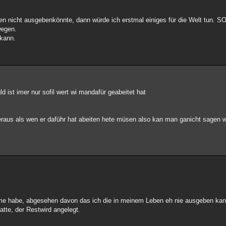
en nicht ausgebenkönnte, dann würde ich erstmal einiges für die Welt tun. S
wegen.
 kann.
d ist imer nur sofil wert wi mandafür geabeitet hat
eleraus als wen er daführ hat abeiten hete müsen also kan man ganicht sagen
me habe, abgesehen davon das ich die in meinem Leben eh nie ausgeben kann
hatte, der Restwird angelegt.