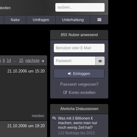
keiten
Natur
Umfragen
Unterhaltung
8
5
5
Nutzer anwesend
5
6
14
...
15
nächste
21.10.2006 um 15:20
Einloggen
Passwort vergessen?
Konto erstellen
Ähnliche Diskussionen
melden
Was mit 3 Billionen €
machen, wenn man nur
21.10.2006 um 19:20
noch wenig Zeit hat?
122 Beiträge bis 2023