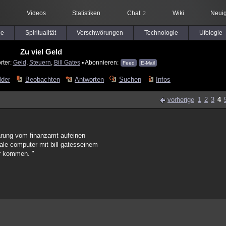
Videos
Statistiken
Chat
Wiki
Neuig
2
le
Spiritualität
Verschwörungen
Technologie
Ufologie
Zu viel Geld
rter:
Geld
,
Steuern
,
Bill Gates
▪ Abonnieren:
Feed
E-Mail
lder
Beobachten
Antworten
Suchen
Infos
vorherige
1
2
3
4
lärung vom finanzamt aufeinen
le computer mit bill gatesseinem
ar kommen. "