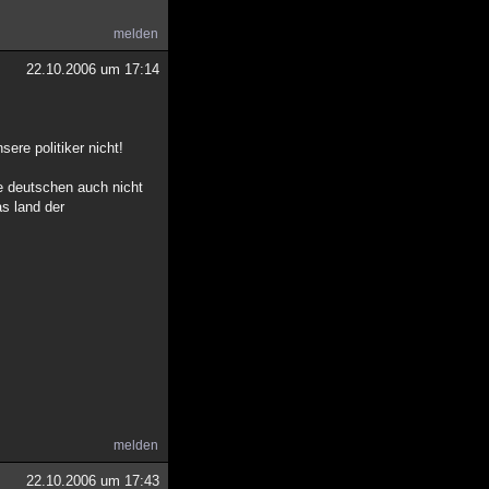
melden
22.10.2006 um 17:14
ere politiker nicht!
e deutschen auch nicht
as land der
melden
22.10.2006 um 17:43