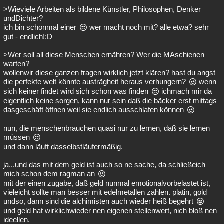
>Wieviele Arbeiten als bildene Künstler, Philosophen, Denker
undDichter?
ich bin schonmal einer
wer macht noch mit? alle etwa? sehr
gut - endlich!:D
>Wer soll all diese Menschen ernähren? Wer die MAschienen
warten?
wollenwir diese ganzen fragen wirklich jetzt klären? hast du angst
die perfekte welt könnte austrägheit heraus verhungern?
wenn
sich keiner findet wird sich schon was finden
ichmach mir da
eigentlich keine sorgen, kann nur sein daß die bäcker erst mittags
dasgeschäft öffnen weil sie endlich ausschlafen können
nun, die menschenbrauchen quasi nur zu lernen, daß sie lernen
müssen
und dann läuft dasselbstläufermäßig.
ja...und das mit dem geld ist auch so ne sache, da schließeich
mich schon dem ragman an
mit der einen zugabe, daß geld nunmal emotionalvorbelastet ist,
vieleicht sollte man besser mit edelmetallen zahlen. platin, gold
undso, dann sind die alchimisten auch wieder heiß begehrt
und geld hat wirklichwieder nen eigenen stellenwert, nich bloß nen
ideellen.