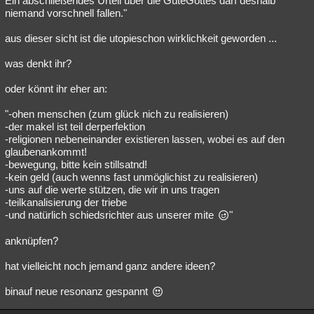
Ein abschließendes Urteil über die GüteGottes darf deshalb
niemand vorschnell fallen."
aus dieser sicht ist die utopieschon wirklichkeit geworden ...
was denkt ihr?
oder könnt ihr eher an:
"-ohen menschen (zum glück nich zu realisieren)
-der makel ist teil derperfektion
-religionen nebeneinander existieren lassen, wobei es auf den
glaubenankommt!
-bewegung, bitte kein stillsatnd!
-kein geld (auch wenns fast unmöglichist zu realisieren)
-uns auf die werte stützen, die wir in uns tragen
-teilkanalisierung der triebe
-und natürlich schiedsrichter aus unserer mite
"
anknüpfen?
hat vielleicht noch jemand ganz andere ideen?
binauf neue resonanz gespannt