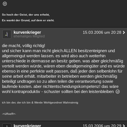
So hoch der Geist, der uns erhebt,
Es wankt der Grund, auf dem er steht.
kurvenkrieger
15.03.2006 um 20:28
ehemaliges Mitglied
die macht, völlig richtig!
und sicher kann man nicht gleich ALLEN besitzenteignen und
allgemeingut werden lassen. es wird also auch weiterhin
unterschiede in dermasse an besitz geben. was aber gleichmäßig
verteilt werden würde, wären eben dieallgemeingüter und es würde
ebenso in eine perfekte welt passen, daß jeder den selbenlohn für
seine arbeit erhält. mitarbeiter in betrieben werden gleichmäßig
beteiligt undtragen so zu allen teilen die verantwortung sowie
laufende kosten. aber nichtentscheidungskompetenz! das wäre
wohl kontraproduktiv - schuster sollten bei den leistenbleiben
ich bin der, der ich bin & Werde Wohlgeordnet Wahnsinnig
-=üRveR=-
kurvenkrieger
15.03.2006 um 20:29