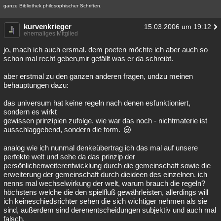
ganze Bibliothek philosophischer Schriften.
Besucht
Teilgenommen
Alle
Neue
Geschlossen
kurvenkrieger
15.03.2006 um 19:12
Lesenswert
Schlüsselwörter
ehemaliges Mitglied
jo, mach ich auch ersmal. dem poeten möchte ich aber auch so
schon mal recht geben,mir gefällt was er da schreibt.
aber erstmal zu den ganzen anderen fragen, undzu meinen
behauptungen dazu:
das universum hat keine regeln nach denen esfunktioniert,
sondern es wirkt
gewissen prinzipien zufolge. wie war das noch - nichtmaterie ist
ausschlaggebend, sondern die form.
analog wie ich nunmal denkeübertrag ich das mal auf unsere
perfekte welt und sehe da das prinzip der
persönlichenweiterentwicklung durch die gemeinschaft sowie die
erweiterung der gemeinschaft durch dieideen des einzelnen. ich
nenns mal wechselwirkung der welt, warum brauch die regeln?
höchstens welche die den spielfluß gewährleisten, allerdings will
ich keineschiedsrichter sehen die sich wichtiger nehmen als sie
sind, außerdem sind derenentscheidungen subjektiv und auch mal
falsch.