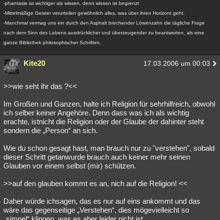
-phantasie ist wichtiger als wissen, denn wissen ist begrenzt
-Mittelmäßige Geister verurteilen gewöhnlich alles, was über ihren Horizont geht.
-Manchmal vermag uns ein durch den Asphalt brechender Löwenzahn die tägliche Frage
nach dem Sinn des Lebens ausdrücklicher und überzeugender zu beantworten, als eine
ganze Bibliothek philosophischer Schriften.
Kite20
17.03.2006 um 00:03
>>wie seht ihr das ?<<
Im Großen und Ganzen, halte ich Religion für sehrhilfreich, obwohl
ich selber keiner Angehöre. Denn dass was ich als wichtig
erachte, istnicht die Religion oder der Glaube der dahinter steht
sondern die „Person“ an sich.
Wie du schon gesagt hast, man brauch nur zu "verstehen", sobald
dieser Schritt getanwurde brauch auch keiner mehr seinen
Glauben vor einem selbst (mir) schützen.
>>auf den glauben kommt es an, nich auf die Religion! <<
Daher würde ichsagen, das es nur auf eins ankommt und das
wäre das gegenseitige „Verstehen“, dies mögevielleicht so
„simpel“ klingen, was es aber leider nicht ist.