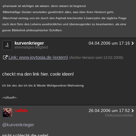
-phantasie ist wichtiger als wissen, denn wissen ist begrenzt
-Mittelmäßige Geister verurteilen gewöhnlich alles, was über ihren Horizont geht.
-Manchmal vermag uns ein durch den Asphalt brechender Löwenzahn die tägliche Frage
nach dem Sinn des Lebens ausdrücklicher und überzeugender zu beantworten, als eine
ganze Bibliothek philosophischer Schriften.
kurvenkrieger
04.04.2006 um 17:16
ehemaliges Mitglied
Link: www.joytopia.de (extern)
(Archiv-Version vom 13.02.2006)
checkt ma den link hier. coole ideen!
ich bin der, der ich bin & Werde Wohlgeordnet Wahnsinnig
-=üRveR=-
kafate
26.04.2006 um 17:52
Diskussionsleiter
@kurvenkrieger
nicht schlecht die seite!