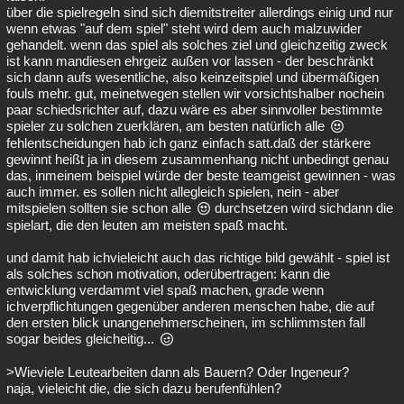
über die spielregeln sind sich diemitstreiter allerdings einig und nur
wenn etwas "auf dem spiel" steht wird dem auch malzuwider
gehandelt. wenn das spiel als solches ziel und gleichzeitig zweck
ist kann mandiesen ehrgeiz außen vor lassen - der beschränkt
sich dann aufs wesentliche, also keinzeitspiel und übermäßigen
fouls mehr. gut, meinetwegen stellen wir vorsichtshalber nochein
paar schiedsrichter auf, dazu wäre es aber sinnvoller bestimmte
spieler zu solchen zuerklären, am besten natürlich alle
fehlentscheidungen hab ich ganz einfach satt.daß der stärkere
gewinnt heißt ja in diesem zusammenhang nicht unbedingt genau
das, inmeinem beispiel würde der beste teamgeist gewinnen - was
auch immer. es sollen nicht allegleich spielen, nein - aber
mitspielen sollten sie schon alle
durchsetzen wird sichdann die
spielart, die den leuten am meisten spaß macht.
und damit hab ichvieleicht auch das richtige bild gewählt - spiel ist
als solches schon motivation, oderübertragen: kann die
entwicklung verdammt viel spaß machen, grade wenn
ichverpflichtungen gegenüber anderen menschen habe, die auf
den ersten blick unangenehmerscheinen, im schlimmsten fall
sogar beides gleicheitig...
>Wieviele Leutearbeiten dann als Bauern? Oder Ingeneur?
naja, vieleicht die, die sich dazu berufenfühlen?