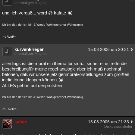
ehemaliges Mitglied
und, ich vergaß... word @ kafate
ich bin der, der ich bin & Werde Wohlgeordnet Wahnsinnig
-=üRveR=-
kurvenkrieger
15.03.2006 um 20:31
ehemaliges Mitglied
allerdings ist die moral ein thema für sich... sicher eine treffende
beschreibungfür meine regel-analogie aber ich muß nochmal
betonen, daß wir unsere jetzigenmoralvorstellungen zum großteil
in die tonne kloppen können
ALLES gehört auf denprüfstein
ich bin der, der ich bin & Werde Wohlgeordnet Wahnsinnig
-=üRveR=-
kafate
15.03.2006 um 21:33
Diskussionsleiter