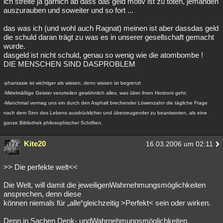
ich streite ja garnich ab dass das geld motiv ist zu töten, jemanden
auszurauben und soweiter und so fort ...
das was ich (und wohl auch Ragnat) meinen ist aber dassdas geld
die schuld daran trägt zu was es in unserer gesellschaft gemacht
wurde.
dasgeld ist nicht schuld, genau so wenig wie die atombombe !
DIE MENSCHEN SIND DASPROBLEM
-phantasie ist wichtiger als wissen, denn wissen ist begrenzt
-Mittelmäßige Geister verurteilen gewöhnlich alles, was über ihren Horizont geht.
-Manchmal vermag uns ein durch den Asphalt brechender Löwenzahn die tägliche Frage
nach dem Sinn des Lebens ausdrücklicher und überzeugender zu beantworten, als eine
ganze Bibliothek philosophischer Schriften.
Kite20
16.03.2006 um 02:11
>> Die perfekte welt<<
Die Welt, will damit die jeweiligenWahrnehmungsmöglichkeiten
ansprechen, denn diese
können niemals für „alle“gleichzeitig >Perfekt< sein oder wirken.
Denn in Sachen Denk- undWahrnehmungsmöglichkeiten