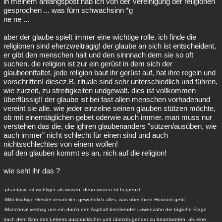
in meinem anfangspost hab ich von der"vereinigung der religionen"
gesprochen ... was fürn schwachsinn *g
ne ne ...
aber der glaube spielt immer eine wichtige rolle. ich finde die
religionen sind eherzweitragig! der glaube an sich ist entscheident,
er gibt den menschen halt und den sinnnach dem sie so oft
suchen. die religion ist zur ein gerüst in dem sich der
glaubeentfaltet. jede religion baut ihr gerüst auf, hat ihre regeln und
vorschriften! diesez.B. rituale sind sehr unterschiedlich und führen,
wie zurzeit, zu streitigkeiten undgewalt. dies ist vollkommen
überflüssig!! der glaube ist bei fast allen menschen vorhadenund
vereint sie alle. wie jeder einzelne seinen glauben stützen möchte,
ob mit einemtäglichen gebet oderwie auch immer. man muss nur
verstehen das die, die ighren glaubenanders "sützen/ausüben, wie
auch immer" nicht schlecht für einen sind und auch
nichtsschlechtes von einem wollen!
auf den glauben kommt es an, nich auf die religion!
wie seht ihr das ?
-phantasie ist wichtiger als wissen, denn wissen ist begrenzt
-Mittelmäßige Geister verurteilen gewöhnlich alles, was über ihren Horizont geht.
-Manchmal vermag uns ein durch den Asphalt brechender Löwenzahn die tägliche Frage
nach dem Sinn des Lebens ausdrücklicher und überzeugender zu beantworten, als eine