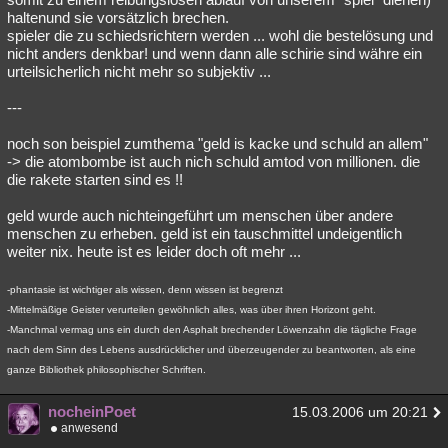
haltenund sie vorsätzlich brechen.
spieler die zu schiedsrichtern werden ... wohl die bestelösung und
nicht anders denkbar! und wenn dann alle schirie sind währe ein
urteilsicherlich nicht mehr so subjektiv ...
---
noch son beispiel zumthema "geld is kacke und schuld an allem"
-> die atombombe ist auch nich schuld amtod von millionen. die
die rakete starten sind es !!
geld wurde auch nichteingeführt um menschen über andere
menschen zu erheben. geld ist ein tauschmittel undeigentlich
weiter nix. heute ist es leider doch oft mehr ...
-phantasie ist wichtiger als wissen, denn wissen ist begrenzt
-Mittelmäßige Geister verurteilen gewöhnlich alles, was über ihren Horizont geht.
-Manchmal vermag uns ein durch den Asphalt brechender Löwenzahn die tägliche Frage
nach dem Sinn des Lebens ausdrücklicher und überzeugender zu beantworten, als eine
ganze Bibliothek philosophischer Schriften.
nocheinPoet
15.03.2006 um 20:21
anwesend