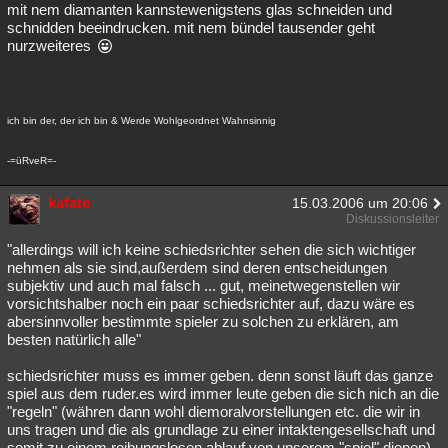
mit nem diamanten kannstewenigstens glas schneiden und
schnidden beeindrucken. mit nem bündel tausender geht
nurzweiteres
ich bin der, der ich bin & Werde Wohlgeordnet Wahnsinnig
-=üRveR=-
kafate
15.03.2006 um 20:06
Diskussionsleiter
"allerdings will ich keine schiedsrichter sehen die sich wichtiger
nehmen als sie sind,außerdem sind deren entscheidungen
subjektiv und auch mal falsch ... gut, meinetwegenstellen wir
vorsichtshalber noch ein paar schiedsrichter auf, dazu wäre es
abersinnvoller bestimmte spieler zu solchen zu erklären, am
besten natürlich alle"
schiedsrichter muss es immer geben. denn sonst läuft das ganze
spiel aus dem ruder.es wird immer leute geben die sich nich an die
"regeln" (währen dann wohl diemoralvorstellungen etc. die wir in
uns tragen und die als grundlage zu einer intaktengesellschaft und
somit zu einem reibungslosen ablauf von unserem "spiel" dienen)