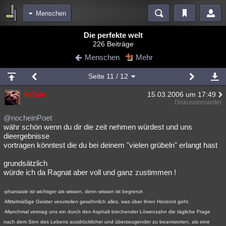
Menschen
Bereiche
Die perfekte welt
226 Beiträge
Echtzeit
Diskussionen
Blogs
Videos
Statistiken
Menschen
Mehr
Chat
Wiki
Neuigkeiten
Seite
11
/ 12
meine Rubriken
kafate
15.03.2006 um 17:49
Menschen
Wissenschaft
Politik
Mystery
Kriminalfälle
Diskussionsleiter
Spiritualität
Verschwörungen
Technologie
Ufologie
@nocheinPoet
währ schön wenn du dir die zeit nehmen würdest und uns
dieergebnisse
Natur
Umfragen
Unterhaltung
vortragen könntest die du bei deinem "vielen grübeln" erlangt hast
weitere Rubriken
grundsätzlich
Philosophie
Träume
Orte
Esoterik
Literatur
würde ich da Ragnat aber voll und ganz zustimmen !
Astronomie
Helpdesk
Gruppen
Gaming
Filme
-phantasie ist wichtiger als wissen, denn wissen ist begrenzt
-Mittelmäßige Geister verurteilen gewöhnlich alles, was über ihren Horizont geht.
Musik
Clash
Verbesserungen
Allmystery
English
-Manchmal vermag uns ein durch den Asphalt brechender Löwenzahn die tägliche Frage
Übersichten
nach dem Sinn des Lebens ausdrücklicher und überzeugender zu beantworten, als eine