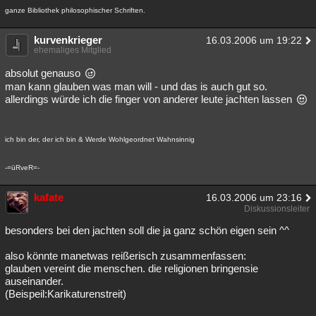
ganze Bibliothek philosophischer Schriften.
kurvenkrieger
16.03.2006 um 19:22
ehemaliges Mitglied
absolut genauso
man kann glauben was man will - und das is auch gut so.
allerdings würde ich die finger von anderer leute jachten lassen
ich bin der, der ich bin & Werde Wohlgeordnet Wahnsinnig
-=üRveR=-
kafate
16.03.2006 um 23:16
Diskussionsleiter
besonders bei den jachten soll die ja ganz schön eigen sein ^^
also könnte manetwas reißerisch zusammenfassen:
glauben vereint die menschen. die religionen bringensie
auseinander.
(Beispeil:Karikaturenstreit)