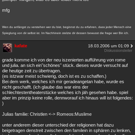
mfg
Wen du anfängst zu verstehen wer du bist, beginnst du zu erfahren, dass jeder Mensch eine
Spieglung von dir selbst ist. Im Nachhinein stelzte dir dessen bewusst die frage wer Bin ich.
kafate
18.03.2006 um 01:09
Diskussionsleiter
grade komme ich von der neu iszenierten aufführung von rome
und julia. an sich ein"schönes" stück. dieses wurde versucht auf
die heutige zeit zu übertragen.
(es istzwar meist schwierig, doch ist es zu schaffen.)
Bei dem werk, welches ich mir geradeangetan habe, wurde es
nicht geschafft. (ich glaube das war eins der
schlechtestentheaterstücke welches ich jäh gesehen habe. spiel
aber im prinzip keine rolle, dennworauf ich hinaus will ist folgendes:
)
Julias familie: Christlen <-> Romeos:Muslime
unter anderem dieser unterschied der religionen hat dazu
beigetragen denstreit zwischen den familein in sphären zu lenken,