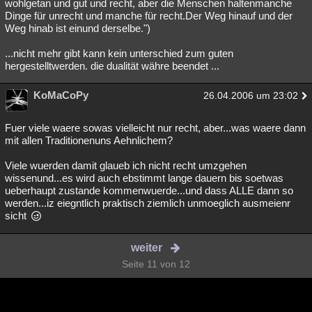
wohlgetan und gut und recht, aber die Menschen haltenmanche
Dinge für unrecht und manche für recht.Der Weg hinauf und der
Weg hinab ist einund derselbe.")
...nicht mehr gibt kann kein unterschied zum guten
hergestelltwerden. die dualität währe beendet ...
KoMaCoPy
26.04.2006 um 23:02
Fuer viele waere sowas vielleicht nur recht, aber...was waere dann
mit allen Traditionenuns Aehnlichem?
Viele wuerden damit glaueb ich nicht recht umzgehen
wissenund...es wird auch ebstimmt lange dauern bis soetwas
ueberhaupt zustande kommenwuerde...und dass ALLE dann so
werden...iz eiegntlich praktisch ziemlich unmoeglich ausmeienr
sicht
weiter
Seite 11 von 12