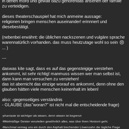
in denen mord und gewalt dazu gehörendas ansehen der familie
zu verteidigen.
dieses theaterschauspiel hat mich anmeine aussage:
religionen bringen menschen auseinander! erinnnert und
diesebestätigt.
(nebenbei erwähnt: die üblichen nackszenen und vulgäre sprache
warennatürlich vorhanden. das muss heutzutage wohl so sein
... )
---
daswas kite sagt, dass es auf das gegensteigige verstehen
ankommt, ist sehr richtig! manmuss wissen wer man selbst ist,
dann kann man versuchen zu verstehen!
das ist abernicht das einzige worauf es ankommt, denn ohne den
glauben hätten viele menschen keinenhalt im leben!
also: -gegenseitiges verständnis
- GLAUBE (das"woran?" ist nicht mal die entscheidende frage)
-phantasie ist wichtiger als wissen, denn wissen ist begrenzt
-Mittelmäßige Geister verurteilen gewöhnlich alles, was über ihren Horizont geht.
-Manchmal vermag uns ein durch den Asphalt brechender Löwenzahn die tägliche Frage