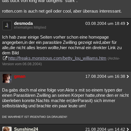
das buck von king war übrigens "stark".
Besucht
Teilgenommen
Alle
Neue
Geschlossen
rotten.com is auch net geil oder cool, aber überaus interessant.
Lesenswert
Schlüsselwörter
desmoda
03.08.2004 um 18:49
ehemaliges Mitglied
Ich hab zwar einige Seiten vorher schon eine homepage
angegeben,in der ein parasitäre Zwilling gezeigt wird,aber für
alle,die nicht alles lesen wollte,hier nochmal ein direkter Link zu
dem Bild
http://freaks.monstrous.com/betty_lou_williams.htm
(Archiv-
Version vom 06.08.2004)
gman
17.08.2004 um 16:38
Da gabs doch mal eine folge von Akte x mit so einem typen der
einen Parasitären Zwilling an seinen Körper hatte,ohne den er nicht
überleben konnte.Nachts machte er(derParasit) sich immer
selbstständig und brachte ein paar leute um!
DIE WAHRHEIT IST IRGENTWO DA DRAUßEN!!
Sunshine24
21.08.2004 um 14:42