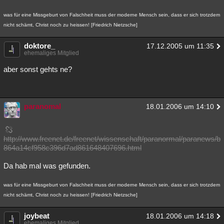
was für eine Missgeburt von Falschheit muss der moderne Mensch sein, dass er sich trotzdem
nicht schämt, Christ noch zu heissen! [Friedrich Nietzsche]
doktore_
17.12.2005 um 11:35
ehemaliges Mitglied
aber sonst gehts ne?
paranomal
18.01.2006 um 14:10
http://www.freenet.de/freenet/wissenschaft/paranormal/paranews/b
864a14cf958c396d7ad861648407696.html
Da hab mal was gefunden.
was für eine Missgeburt von Falschheit muss der moderne Mensch sein, dass er sich trotzdem
nicht schämt, Christ noch zu heissen! [Friedrich Nietzsche]
joybeat
18.01.2006 um 14:18
ehemaliges Mitglied