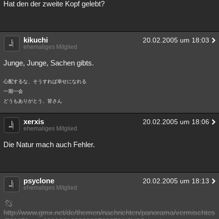
Hat den der zweite Kopf gelebt?
kikuchi
20.02.2005 um 18:03
ehemaliges Mitglied
Junge, Junge, Sachen gibts.
心配するな、そうすれば幸せになれる
一期一会
どうもありがとう、皆さん
xerxis
20.02.2005 um 18:06
ehemaliges Mitglied
Die Natur mach auch Fehler.
psyclone
20.02.2005 um 18:13
ehemaliges Mitglied
http://www.gmx.net/de/themen/nachrichten/panorama/vermischtes