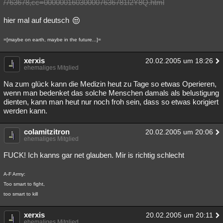
/763678,cc=000000160300007636781I2Y8Q.html
hier mal auf deutsch
=[maybe on earth, maybe in the future...]=
xerxis
20.02.2005 um 18:26
ehemaliges Mitglied
Na zum glück kann die Medizin heut zu Tage so etwas Operieren,
wenn man bedenket das solche Menschen damals als belustigung
dienten, kann man heut nur noch froh sein, dass so etwas korigiert
werden kann.
colamitzitron
20.02.2005 um 20:06
ehemaliges Mitglied
FUCK! Ich kanns gar net glauben. Mir is richtig schlecht
A-F Army:
Too smart to fight,
too smart to kill
xerxis
20.02.2005 um 20:11
ehemaliges Mitglied