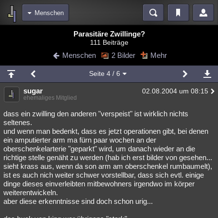
Menschen
Bereiche
Parasitäre Zwillinge?
111 Beiträge
Echtzeit
Diskussionen
Blogs
Videos
Statistiken
Menschen
2 Bilder
Mehr
Chat
Wiki
Neuigkeiten
2
Seite
4
/ 6
meine Rubriken
sugar
02.08.2004 um 08:15
Menschen
Wissenschaft
Politik
Mystery
Kriminalfälle
ehemaliges Mitglied
Spiritualität
Verschwörungen
Technologie
Ufologie
dass ein zwilling den anderen "verspeist" ist wirklich nichts
seltenes.
und wenn man bedenkt, dass es jetzt operationen gibt, bei denen
Natur
Umfragen
Unterhaltung
ein amputierter arm ma fürn paar wochen an der
weitere Rubriken
oberschenkelarterie "geparkt" wird, um danach wieder an die
richtige stelle genäht zu werden (hab ich erst bilder von gesehen...
Philosophie
Träume
Orte
Esoterik
Literatur
sieht krass aus, wenn da son arm am oberschenkel rumbaumelt),
ist es auch nich weiter schwer vorstellbar, dass sich evtl. einige
Astronomie
Helpdesk
Gruppen
Gaming
Filme
dinge dieses einverleibten mitbewohners irgendwo im körper
weiterentwickeln.
Musik
Clash
Verbesserungen
Allmystery
English
aber diese erkenntnisse sind doch schon urig...
Übersichten