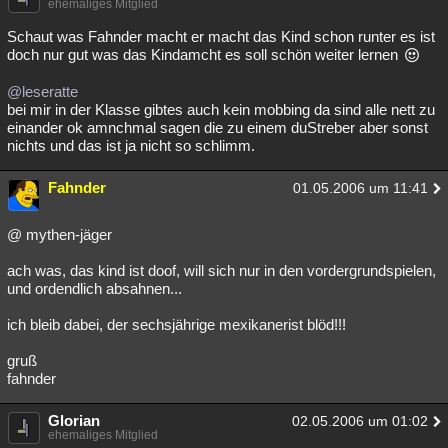
ehemaliges Mitglied
Besucht
Teilgenommen
Alle
Neue
Geschlossen
Schaut was Fahnder macht er macht das Kind schon runter es ist
doch nur gut was das Kindamcht es soll schön weiter lernen
Lesenswert
Schlüsselwörter
@leseratte
bei mir in der Klasse gibtes auch kein mobbing da sind alle nett zu
einander ok amnchmal sagen die zu einem duStreber aber sonst
nichts und das ist ja nicht so schlimm.
Fahnder
01.05.2006 um 11:41
@ mythen-jäger
ach was, das kind ist doof, will sich nur in den vordergrundspielen,
und ordendlich absahnen...
ich bleib dabei, der sechsjährige mexikanerist blöd!!!
gruß
fahnder
Glorian
02.05.2006 um 01:02
ehemaliges Mitglied