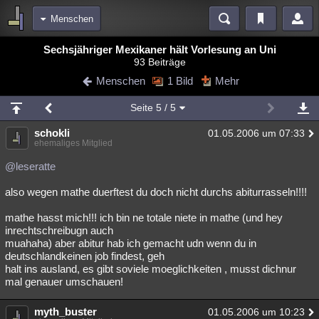
Menschen
Bereiche
Sechsjähriger Mexikaner hält Vorlesung an Uni
93 Beiträge
Echtzeit
Diskussionen
Blogs
Videos
Statistiken
Menschen
1 Bild
Mehr
Chat
Wiki
Neuigkeiten
Seite
5
/ 5
meine Rubriken
schokli
01.05.2006 um 07:33
Menschen
Wissenschaft
Politik
Mystery
Kriminalfälle
ehemaliges Mitglied
Spiritualität
Verschwörungen
Technologie
Ufologie
@leseratte
also wegen mathe duerftest du doch nicht durchs abiturrasseln!!!!
Natur
Umfragen
Unterhaltung
weitere Rubriken
mathe hasst mich!!! ich bin ne totale niete in mathe (und hey
inrechtschreibugn auch
Philosophie
Träume
Orte
Esoterik
Literatur
muahaha) aber abitur hab ich gemacht udn wenn du in
deutschlandkeinen job findest, geh
Astronomie
Helpdesk
Gruppen
Gaming
Filme
halt ins ausland, es gibt soviele moeglichkeiten , musst dichnur
mal genauer umschauen!
Musik
Clash
Verbesserungen
Allmystery
English
myth_buster
01.05.2006 um 10:23
Übersichten