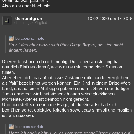
Wenn da was passiert..
Also alles eher Nachteile.
kleinundgrün
10.02.2020 um 14:33
ehemaliges Mitglied
borabora schrieb:
So ist das aber wozu sich über Dinge ärgern, die sich nicht
ändern lassen.
Du verstehst mich da nicht richtig. Die Lebenseinstellung hat
natürlich Einfluss darauf, wie wir uns mit irgend einer Situation
fühlen.
Aber eben nicht darauf, ob zwei Zustände miteinander verglichen
als "fair" bezeichnet werden können. Ein Kind in einem Dritte-Welt-
Land, das auf einer Müllkippe geboren und mit 25 von der dortigen
Junta ermordet wird, hat sicherlich auch seine glücklichen
Momente. Aber es ist dennoch nicht gerecht.
Und nun stellt sich eben die Frage, ob die Gesellschaft sich
bemühen sollte, objektive Kriterien soweit das sinnvoll und möglich
ist, anzupassen.
borabora schrieb:
Hätte ich auch nicht u. ja, es kommen schnell hohe Kosten auf