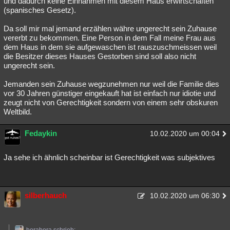
und dadurch keine Einnahmen mit diesem Haus erwirtschaften
(spanisches Gesetz).
Besucht
Teilgenommen
Alle
Neue
Geschlossen
Da soll mir mal jemand erzählen währe ungerecht sein Zuhause
Lesenswert
Schlüsselwörter
vererbt zu bekommen. Eine Person in dem Fall meine Frau aus
dem Haus in dem sie aufgewaschen ist rauszuschmeissen weil
die Besitzer dieses Hauses Gestorben sind soll also nicht
ungerecht sein.
Jemanden sein Zuhause wegzunehmen nur weil die Familie dies
vor 30 Jahren günstiger eingekauft hat ist einfach nur idiotie und
zeugt nicht von Gerechtigkeit sondern von einem sehr obskuren
Weltbild.
Fedaykin
10.02.2020 um 00:04
Ja sehe ich ähnlich scheinbar ist Gerechtigkeit was subjektives
silberhauch
10.02.2020 um 06:30