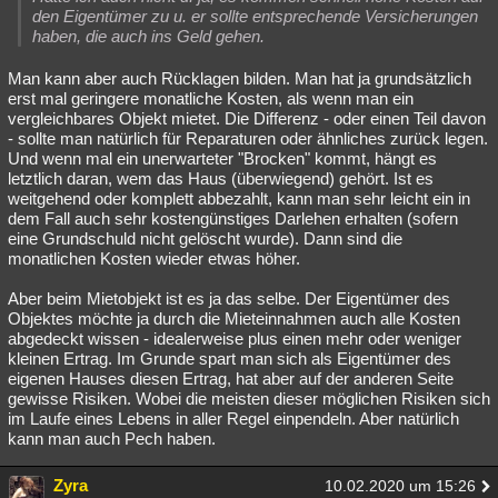
den Eigentümer zu u. er sollte entsprechende Versicherungen
haben, die auch ins Geld gehen.
Man kann aber auch Rücklagen bilden. Man hat ja grundsätzlich
erst mal geringere monatliche Kosten, als wenn man ein
vergleichbares Objekt mietet. Die Differenz - oder einen Teil davon
- sollte man natürlich für Reparaturen oder ähnliches zurück legen.
Und wenn mal ein unerwarteter "Brocken" kommt, hängt es
letztlich daran, wem das Haus (überwiegend) gehört. Ist es
weitgehend oder komplett abbezahlt, kann man sehr leicht ein in
dem Fall auch sehr kostengünstiges Darlehen erhalten (sofern
eine Grundschuld nicht gelöscht wurde). Dann sind die
monatlichen Kosten wieder etwas höher.
Aber beim Mietobjekt ist es ja das selbe. Der Eigentümer des
Objektes möchte ja durch die Mieteinnahmen auch alle Kosten
abgedeckt wissen - idealerweise plus einen mehr oder weniger
kleinen Ertrag. Im Grunde spart man sich als Eigentümer des
eigenen Hauses diesen Ertrag, hat aber auf der anderen Seite
gewisse Risiken. Wobei die meisten dieser möglichen Risiken sich
im Laufe eines Lebens in aller Regel einpendeln. Aber natürlich
kann man auch Pech haben.
Zyra
10.02.2020 um 15:26