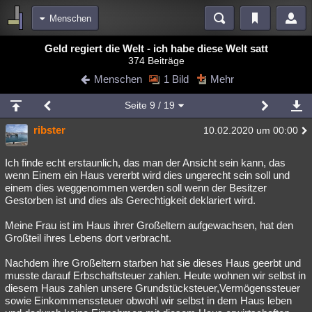
Menschen
Bereiche
Geld regiert die Welt - ich habe diese Welt satt
374 Beiträge
Echtzeit
Diskussionen
Blogs
Videos
Statistiken
Menschen
1 Bild
Mehr
Chat
Wiki
Neuigkeiten
Seite
9
/ 19
meine Rubriken
ribster
10.02.2020 um 00:00
Menschen
Wissenschaft
Politik
Mystery
Kriminalfälle
Spiritualität
Verschwörungen
Technologie
Ufologie
Ich finde echt erstaunlich, das man der Ansicht sein kann, das
wenn Einem ein Haus vererbt wird dies ungerecht sein soll und
einem dies weggenommen werden soll wenn der Besitzer
Natur
Umfragen
Unterhaltung
Gestorben ist und dies als Gerechtigkeit deklariert wird.
weitere Rubriken
Meine Frau ist im Haus ihrer Großeltern aufgewachsen, hat den
Philosophie
Träume
Orte
Esoterik
Literatur
Großteil ihres Lebens dort verbracht.
Astronomie
Helpdesk
Gruppen
Gaming
Filme
Nachdem ihre Großeltern starben hat sie dieses Haus geerbt und
musste darauf Erbschaftsteuer zahlen. Heute wohnen wir selbst in
Musik
Clash
Verbesserungen
Allmystery
English
diesem Haus zahlen unsere Grundstücksteuer,Vermögenssteuer
sowie Einkommenssteuer obwohl wir selbst in dem Haus leben
Übersichten