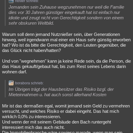
ribster schrieb:
Jemanden sein Zuhause wegzunehmen nur weil die Familie
dies vor 30 Jahren günstiger eingekauft hat ist einfach nur
idiotie und zeugt nicht von Gerechtigkeit sondern von einem
sehr obskuren Weltbild.
Warum soll denn jemand Nutznießer sein, über Generationen
hinweg, weil irgendwann mal einer ein Haus sehr günstig erworben
hat? Wo ist da bitte die Gerechtigkeit, den Leuten gegenüber, die
das Glück nicht haben/hatten?
Und von "wegnehmen" kann ja keine Rede sein, da die Person, die
das Haus gekauft/gebaut hat, bis zum Rest seines Lebens darin
wohnen darf.
borabora schrieb:
Im Übrigen trägt der Hausbesitzer das Risiko bzgl. der
Mieteinnahmen u. hat auch sonst allerhand Kosten
Mir ist das dermaßen egal, womit jemand sein Geld zu vermehren
versucht, und welches Risiko er dabei eingeht. Das hat mich
wirklich 0,0% zu interessieren.
Und wenn der mit seinem Gebäude den Bach runtergeht
interessiert mich das auch nicht.
Die Immobilienbranche wäre sowieso marode, wenn man sein