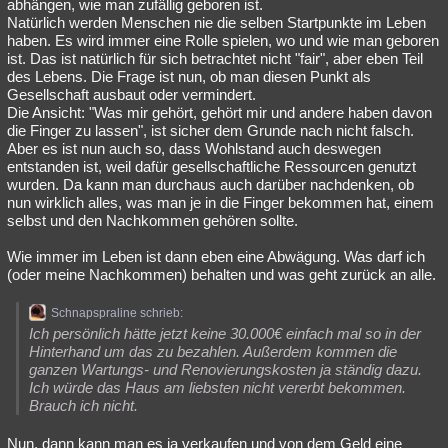
abhängen, wie man zufällig geboren ist.
Natürlich werden Menschen nie die selben Startpunkte im Leben
haben. Es wird immer eine Rolle spielen, wo und wie man geboren
ist. Das ist natürlich für sich betrachtet nicht "fair", aber eben Teil
des Lebens. Die Frage ist nun, ob man diesen Punkt als
Gesellschaft ausbaut oder vermindert.
Die Ansicht: "Was mir gehört, gehört mir und andere haben davon
die Finger zu lassen", ist sicher dem Grunde nach nicht falsch.
Aber es ist nun auch so, dass Wohlstand auch deswegen
entstanden ist, weil dafür gesellschaftliche Ressourcen genutzt
wurden. Da kann man durchaus auch darüber nachdenken, ob
nun wirklich alles, was man je in die Finger bekommen hat, einem
selbst und den Nachkommen gehören sollte.
Wie immer im Leben ist dann eben eine Abwägung. Was darf ich
(oder meine Nachkommen) behalten und was geht zurück an alle.
Schnapspraline schrieb:
Ich persönlich hätte jetzt keine 30.000€ einfach mal so in der
Hinterhand um das zu bezahlen. Außerdem kommen die
ganzen Wartungs- und Renovierungskosten ja ständig dazu.
Ich würde das Haus am liebsten nicht vererbt bekommen.
Brauch ich nicht.
Nun, dann kann man es ja verkaufen und von dem Geld eine