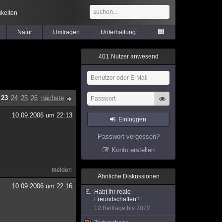
keiten
Natur
Umfragen
Unterhaltung
4
0
1
Nutzer anwesend
23
24
25
26
nächste
10.09.2006 um 22:13
Einloggen
Passwort vergessen?
Konto erstellen
melden
Ähnliche Diskussionen
10.09.2006 um 22:16
Habt ihr reale
Freundschaften?
12 Beiträge bis 2022