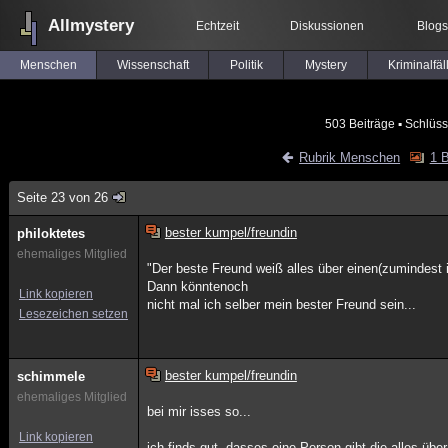
Allmystery
Echtzeit
Diskussionen
Blogs
Menschen
Wissenschaft
Politik
Mystery
Kriminalfäl
503 Beiträge
▪ Schlüss
Rubrik Menschen
1 B
Seite 23 von 26
bester kumpel/freundin
philoktetes
ehemaliges Mitglied
"Der beste Freund weiß alles über einen(zumindest i
Dann könntenoch
Link kopieren
nicht mal ich selber mein bester Freund sein...
Lesezeichen setzen
bester kumpel/freundin
schimmele
ehemaliges Mitglied
bei mir isses so...
Link kopieren
ich finds gut, dasses eine Person gibt die alles übe