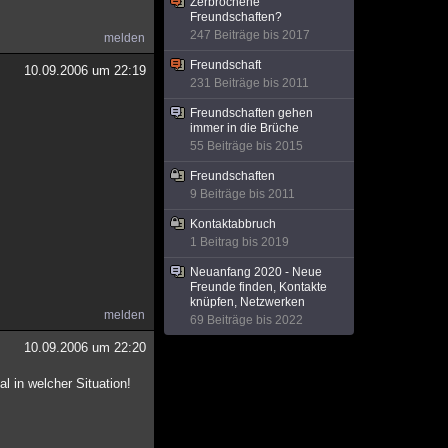
Zerbrochene
Freundschaften?
247 Beiträge bis 2017
melden
Freundschaft
10.09.2006 um 22:19
231 Beiträge bis 2011
Freundschaften gehen
immer in die Brüche
55 Beiträge bis 2015
Freundschaften
9 Beiträge bis 2011
Kontaktabbruch
1 Beitrag bis 2019
Neuanfang 2020 - Neue
Freunde finden, Kontakte
knüpfen, Netzwerken
melden
69 Beiträge bis 2022
10.09.2006 um 22:20
l in welcher Situation!