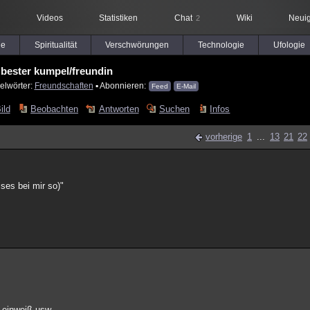
Videos
Statistiken
Chat
Wiki
Neuig
2
le
Spiritualität
Verschwörungen
Technologie
Ufologie
bester kumpel/freundin
elwörter:
Freundschaften
▪ Abonnieren:
Feed
E-Mail
ild
Beobachten
Antworten
Suchen
Infos
vorherige
1
...
13
21
22
ses bei mir so)"
r einweiß usw.