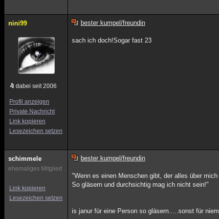
bester kumpel/freundin
nini99
sach ich doch!Sogar fast 23
dabei seit 2006
Profil anzeigen
Private Nachricht
Link kopieren
Lesezeichen setzen
bester kumpel/freundin
schimmele
ehemaliges Mitglied
"Wenn es einen Menschen gibt, der alles über mich
So gläsern und durchsichtig mag ich nicht sein!"
Link kopieren
Lesezeichen setzen
is janur für eine Person so gläsern.....sonst für nie