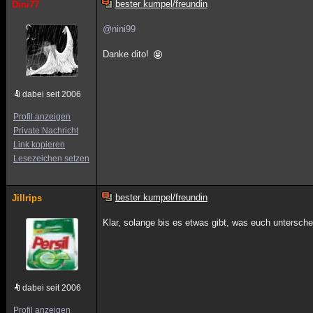
bester kumpel/freundin
Dini77
@nini99
Danke dito!
dabei seit 2006
Profil anzeigen
Private Nachricht
Link kopieren
Lesezeichen setzen
bester kumpel/freundin
Jillrips
Klar, solange bis es etwas gibt, was euch untersche
dabei seit 2006
Profil anzeigen