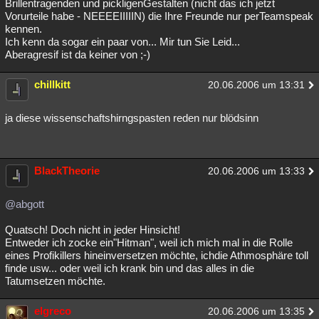
Brillentragenden und pickligenGestalten (nicht das ich jetzt
Vorurteile habe - NEEEEIIIIIN) die Ihre Freunde nur perTeamspeak
kennen.
Ich kenn da sogar ein paar von... Mir tun Sie Leid...
Aberagresif ist da keiner von ;-)
chillkitt
20.06.2006 um 13:31
ja diese wissenschaftshirngspasten reden nur blödsinn
BlackTheorie
20.06.2006 um 13:33
@abgott
Quatsch! Doch nicht in jeder Hinsicht!
Entweder ich zocke ein"Hitman", weil ich mich mal in die Rolle
eines Profikillers hineinversetzen möchte, ichdie Athmosphäre toll
finde usw... oder weil ich krank bin und das alles in die
Tatumsetzen möchte.
elgreco
20.06.2006 um 13:35