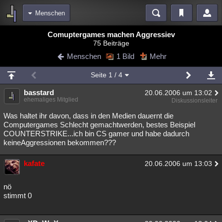
Menschen
Bereiche
Comuptergames machen Aggressiev
75 Beiträge
Echtzeit
Diskussionen
Blogs
Videos
Statistiken
Menschen
1 Bild
Mehr
Chat
Wiki
Neuigkeiten
2
Seite
1
/ 4
meine Rubriken
basstard
20.06.2006 um 13:02
Menschen
Wissenschaft
Politik
Mystery
Kriminalfälle
ehemaliges Mitglied
Diskussionsleiter
Spiritualität
Verschwörungen
Technologie
Ufologie
Was haltet ihr davon, dass in den Medien dauernt die
Computergames Schlecht gemachtwerden, bestes Beispiel
COUNTERSTRIKE...ich bin CS gamer und habe dadurch
Natur
Umfragen
Unterhaltung
keineAggressionen bekommen???
weitere Rubriken
kafate
Philosophie
Träume
Orte
Esoterik
20.06.2006 um 13:03
Literatur
Astronomie
Helpdesk
Gruppen
Gaming
Filme
nö
stimmt 0
Musik
Clash
Verbesserungen
Allmystery
English
Übersichten