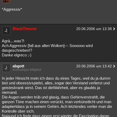
*Aggressiv*
BlackTheorie
20.06.2006 um 13:38
Agrä....was?!
Ach Aggressiv [fall aus allen Wolken]--- Soooooo wird
dasgeschrieben!?
Danke elgreco ;-)
abgott
20.06.2006 um 13:42
ehemaliges Mitglied
In jeder Hinsicht mein ich dass du eines Tages, weil du ja dumm
bist und obsessivspielst, alles, sogar den Verstand verlierst und
geisteskrank wirst. Das ist dieWahrheit, aber es glaubts ja
niemand.
Die Augen werden trüb und glasig, dass Gehirnverstrahlt, die
ganzen Töne machen einen verückt, man verkünstlicht und man
adaptiertdass ja in seinem Gehirn. Ach letztendes verlier man die
Kontrolle über sich.
Najaund ich finde dass einem erst wieder die Faszination daran