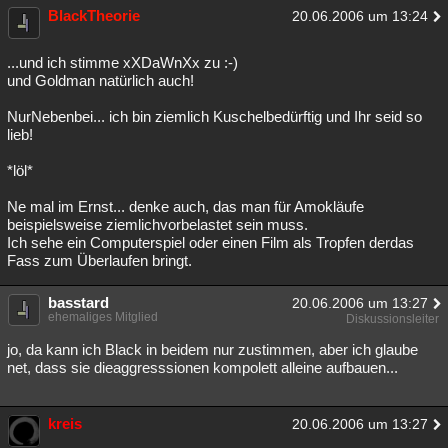
BlackTheorie
20.06.2006 um 13:24
...und ich stimme xXDaWnXx zu :-)
und Goldman natürlich auch!
NurNebenbei... ich bin ziemlich Kuschelbedürftig und Ihr seid so
lieb!
*löl*
Ne mal im Ernst... denke auch, das man für Amokläufe
beispielsweise ziemlichvorbelastet sein muss.
Ich sehe ein Computerspiel oder einen Film als Tropfen derdas
Fass zum Überlaufen bringt.
basstard
20.06.2006 um 13:27
ehemaliges Mitglied
Diskussionsleiter
jo, da kann ich Black in beidem nur zustimmen, aber ich glaube
net, dass sie dieaggresssionen kompolett alleine aufbauen...
kreis
20.06.2006 um 13:27