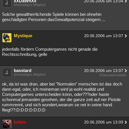
xXDaWnXx
20.06.2006 um 13:04
ehemaliges Mitglied
Besucht
Teilgenommen
Alle
Neue
Geschlossen
Solche gewaltherrlichende Spiele können bei ohnehin
Lesenswert
Schlüsselwörter
geschädigten Personen dasGewaltpotenzial steigern ...
Mystique
20.06.2006 um 13:07
jedenfalls fördern Computergames nicht gerade die
Rechtsschreibung, gelle
basstard
20.06.2006 um 13:07
ehemaliges Mitglied
Diskussionsleiter
ok, da ist was dran, aber bei "Normalen" menschen ist das doch
dann egal, oder, ich meineman wird ja wohl realität und
Computergames unterscheiden könn, oder???oder haste
schonmal jemanden gesehen, der die ganze zeit auf ner Pistole
rummrennt, und sich wundert,wearum se net in seine hand
fliegt??:D:D:D:D:D:D:D
kafate
20.06.2006 um 13:09