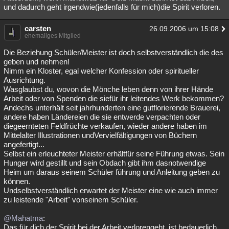
und dadurch geht irgendwie(jedenfalls für mich)die Spirit verloren.
carsten
26.09.2006 um 15:08
ehemaliges Mitglied
Die Beziehung Schüler/Meister ist doch selbstverständlich die des
geben und nehmen!
Nimm ein Kloster, egal welcher Konfession oder spiritueller
Ausrichtung.
Wasglaubst du, wovon die Mönche leben denn von ihrer Hände
Arbeit oder von Spenden die siefür ihr leitendes Werk bekommen?
Andechs unterhält seit jahrhunderten eine gutflorierende Brauerei,
andere haben Ländereien die sie entwerde verpachten oder
diegeernteten Feldfrüchte verkaufen, wieder andere haben im
Mittelalter Illustrationen undVervielfältigungen von Büchern
angefertigt...
Selbst ein erleuchteter Meister erhältfür seine Führung etwas. Sein
Hunger wird gestillt und sein Obdach gibt ihm dasnotwendige
Heim um daraus seinem Schüler führung und Anleitung geben zu
können.
Undselbstverständlich erwartet der Meister eine wie auch immer
zu leistende "Arbeit" vonseinem Schüler.
@Mahatma
:
Das für dich der Spirit bei der Arbeit verlorengeht, ist bedauerlich.