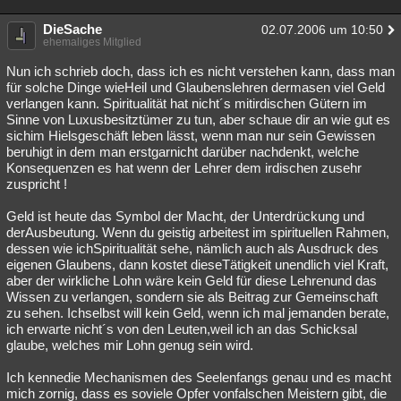
DieSache
02.07.2006 um 10:50
ehemaliges Mitglied
Nun ich schrieb doch, dass ich es nicht verstehen kann, dass man
für solche Dinge wieHeil und Glaubenslehren dermasen viel Geld
verlangen kann. Spiritualität hat nicht´s mitirdischen Gütern im
Sinne von Luxusbesitztümer zu tun, aber schaue dir an wie gut es
sichim Hielsgeschäft leben lässt, wenn man nur sein Gewissen
beruhigt in dem man erstgarnicht darüber nachdenkt, welche
Konsequenzen es hat wenn der Lehrer dem irdischen zusehr
zuspricht !
Geld ist heute das Symbol der Macht, der Unterdrückung und
derAusbeutung. Wenn du geistig arbeitest im spirituellen Rahmen,
dessen wie ichSpiritualität sehe, nämlich auch als Ausdruck des
eigenen Glaubens, dann kostet dieseTätigkeit unendlich viel Kraft,
aber der wirkliche Lohn wäre kein Geld für diese Lehrenund das
Wissen zu verlangen, sondern sie als Beitrag zur Gemeinschaft
zu sehen. Ichselbst will kein Geld, wenn ich mal jemanden berate,
ich erwarte nicht´s von den Leuten,weil ich an das Schicksal
glaube, welches mir Lohn genug sein wird.
Ich kennedie Mechanismen des Seelenfangs genau und es macht
mich zornig, dass es soviele Opfer vonfalschen Meistern gibt, die