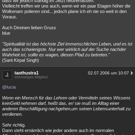
dass wir jedoch ständig im Jetzt neuverfassen.
Vielleicht treffen wir uns auch, wenn wir ein paar Etagen höher die
Wolkenam polieren sind... jedoch plane ich eh nie so weit in den
Voraus.
Auch Direinen lieben Gruss
blue
"Spiritualität ist das höchste Ziel immenschlichen Leben, und es ist
auch das schwierigste. Nur wer wirklich auf der Suche nachder
Wahrheit ist, sollte es wagen, diesen Pfad zu betreten."
(Sant Kirpal Singh)
taothustra1
02.07.2006 um 10:07
ehemaliges Mitglied
@lucia
Wenn ein Mensch für das Lehren oder Vermitteln seines Wissens
keinGeld nehmen darf, heißt das, er/ sie muß im Alltag einer
anderen Beschäftigung nachgehen,um seinen Lebensunterhalt zu
verdienen.
Sehr richtig.
Dann steht ernämlich wie jeder andere auch im normalen