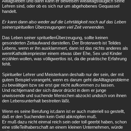
Alltagsleben und dann kann er beweisen wiealltagstauglich seine
Lehren sind, oder ob es sich nur um abgehobenes Gequassel
handelt.
Er kann dann also weder auf die Lehrtätigkeit noch auf das Leben
seinerspirituellen Überzeugungen viel Zeit verwenden.
Das Leben seiner sprituellenÜberzeugung, sollte keinen
gesonderten Zeitaufwand darstellen. Der Broterwerb ist Teildes
Lebens, wenn er ihn ausklammert, dann ist das nichts anderes als
wennKatholikenpriester einem etwas über Ehe, Sex und Kinder
erzählen wollen, was völligwertlos ist, da die praktische Erfahrung
fehlt.
Spiritueller Lehrer und Meisterkann deshalb nur der sein, der mit
gutem Beispiel vorangeht, wenn es darum geht dieAlltagsprobleme
zu bewältigen bzw sie erst gar nicht aufkommen zu lassen.
Und nichtjemand der sich davor drückt in dem er junge
unwissende und suchende Menschen abzockt undsich von ihnen
den Lebensunterhalt bestreiten läßt.
Wenn es seine Berufung ist,dann ist er auch materiell so gestellt,
daß er den Suchenden kein Geld abknöpfen muß.
Er muß dazu nicht einmal reich sein oder toll geerbt haben, schon
eine stilleTeilhaberschaft an einem kleinen Unternehmen, würde