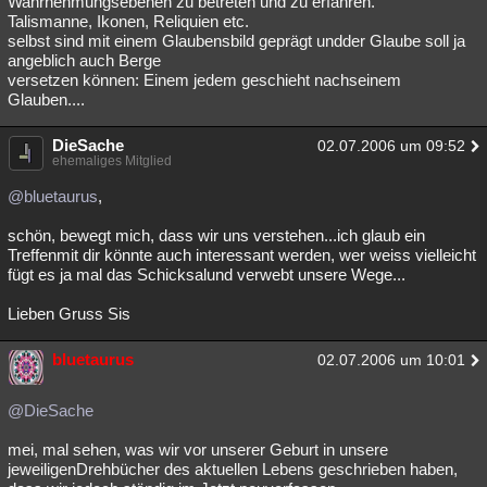
Wahrnehmungsebenen zu betreten und zu erfahren.
Talismanne, Ikonen, Reliquien etc.
Besucht
Teilgenommen
Alle
Neue
Geschlossen
selbst sind mit einem Glaubensbild geprägt undder Glaube soll ja
angeblich auch Berge
Lesenswert
Schlüsselwörter
versetzen können: Einem jedem geschieht nachseinem
Glauben....
DieSache
02.07.2006 um 09:52
ehemaliges Mitglied
@bluetaurus
,
schön, bewegt mich, dass wir uns verstehen...ich glaub ein
Treffenmit dir könnte auch interessant werden, wer weiss vielleicht
fügt es ja mal das Schicksalund verwebt unsere Wege...
Lieben Gruss Sis
bluetaurus
02.07.2006 um 10:01
@DieSache
mei, mal sehen, was wir vor unserer Geburt in unsere
jeweiligenDrehbücher des aktuellen Lebens geschrieben haben,