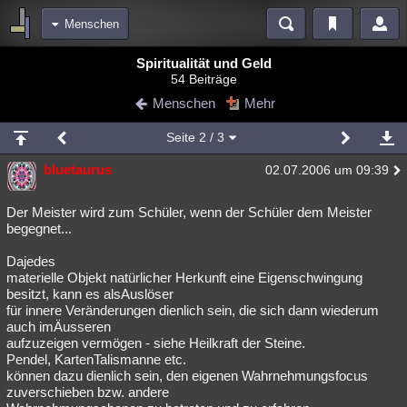
Menschen
Bereiche
Spiritualität und Geld
54 Beiträge
Echtzeit
Diskussionen
Blogs
Videos
Statistiken
Menschen
Mehr
Chat
Wiki
Neuigkeiten
Seite
2
/ 3
meine Rubriken
bluetaurus
02.07.2006 um 09:39
Menschen
Wissenschaft
Politik
Mystery
Kriminalfälle
Spiritualität
Verschwörungen
Technologie
Ufologie
Der Meister wird zum Schüler, wenn der Schüler dem Meister
begegnet...
Natur
Umfragen
Unterhaltung
Dajedes
weitere Rubriken
materielle Objekt natürlicher Herkunft eine Eigenschwingung
besitzt, kann es alsAuslöser
Philosophie
Träume
Orte
Esoterik
Literatur
für innere Veränderungen dienlich sein, die sich dann wiederum
auch imÄusseren
Astronomie
Helpdesk
Gruppen
Gaming
Filme
aufzuzeigen vermögen - siehe Heilkraft der Steine.
Pendel, KartenTalismanne etc.
Musik
Clash
Verbesserungen
Allmystery
English
können dazu dienlich sein, den eigenen Wahrnehmungsfocus
zuverschieben bzw. andere
Übersichten