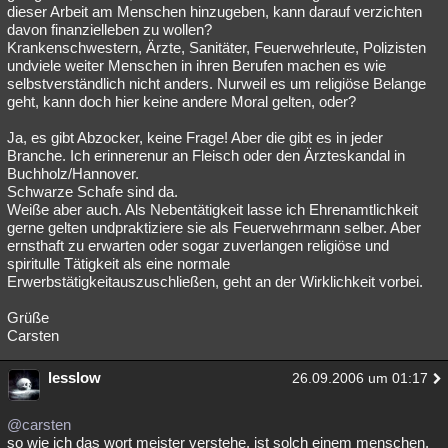
dieser Arbeit am Menschen hinzugeben, kann darauf verzichten
davon finanzielleben zu wollen?
Krankenschwestern, Ärzte, Sanitäter, Feuerwehrleute, Polizisten
undviele weiter Menschen in ihren Berufen machen es wie
selbstverständlich nicht anders. Nurweil es um religiöse Belange
geht, kann doch hier keine andere Moral gelten, oder?
Ja, es gibt Abzocker, keine Frage! Aber die gibt es in jeder
Branche. Ich erinnerenur an Fleisch oder den Ärzteskandal in
Buchholz/Hannover.
Schwarze Schafe sind da.
Weiße aber auch. Als Nebentätigkeit lasse ich Ehrenamtlichkeit
gerne gelten undpraktiziere sie als Feuerwehrmann selber. Aber
ernsthaft zu erwarten oder sogar zuverlangen religiöse und
spiritulle Tätigkeit als eine normale
Erwerbstätigkeitauszuschließen, geht an der Wirklichkeit vorbei.
Grüße
Carsten
lesslow
26.09.2006 um 01:17
@carsten
so wie ich das wort meister verstehe, ist solch einem menschen,