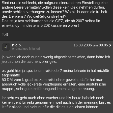
Sind nur die schlecht, die aufgrund eineranderen Einstellung eine
andere Leere vermittel? Sollen diese kein Geld nehmen dürfen,
umsie schlicht verhungern zu lassen? Wo bleibt dann die freiheit
des Denkens? Wo dieReligionsfreiheit?
Das ist ja fast schlimmer als die GEZ, die ab 2007 selbst für
eineHandy mindestens 5,20€ kassieren wollen!
Toll!
h.c.b.
16.09.2006 um 08:05
ehemaliges Mitglied
ja, wenn ich doch nur ein wenig abgewichster wäre, dann hätte ich
jetzt schon die taschenvoller geld.
es geht hier ja speziel um reiki oder? meine lehrerin in hat michfür
sagenhafte
50 DM vom I. grad bis zum reiki lehrer geweiht. dafür hat man
aberauch volle leckerste verpflegung erhalten, eine ausführliche
mappe , sehr gute einführungund lebenslange betreuung.
ihr seht es geht auch ohne wucher und bis heute habeich noch
keinen cent für reiki genommen, weil auch ich der meinung bin , es
ist für alleda und nicht nur für die die es sich leisten können.