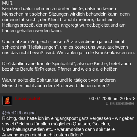
MUß.
Kein Geld dafür nehmen zu dürfen hieße, daßman keinen
Menschen mit solchen Sitzungen wirklich behandeln kann, denn
nur eine tut´snicht, der Klient braucht mehrere, damit ein
Heilungsprozeß, der anfangs angeregt wurde,begleitet und am
Laufen gehalten werden kann.
Und mal zum Vergleich - unsereÄrzte verdienen ja auch nicht
schlecht mit "Heilsitzungen", und es kostet uns was, auchwenn
uns das nicht bewußt wird. Wir zahlen ja in die Krankenkassen ein.
Die"staatlich anerkannte Spiritualität", also die Kirche, bietet auch
bezahlte Berufe fürPriester, Pfarrer und wie sie alle heißen.
Warum sollte die Spiritualität undHeiltätigkeit von anderen
Menschen nicht auch dem Broterwerb dienen dürfen?
LuciaFackel
03.07.2006 um 20:55
Diskussionsleiter
@derDULoriginal
Richtig, das hatte ich im eingangspost ganz vergessen - wir geben
soviel Geld aus für allen möglichen Quatsch, Golfclub,
Unterhaltungsmedien etc. - warumsollten dann spirituelle
Anwendungen nicht auch kosten dürfen?