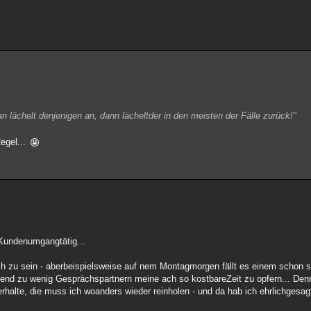
 lächelt denjenigen an, dann lächeltder in den meisten der Fälle zurück!"
egel...
Kundenumgangtätig...
ch zu sein - aberbeispielsweise auf nem Montagmorgen fällt es einem schon
end zu wenig Gesprächspartnern meine ach so kostbareZeit zu opfern... Denn 
rhalte, die muss ich woanders wieder reinholen - und da hab ich ehrlichgesag