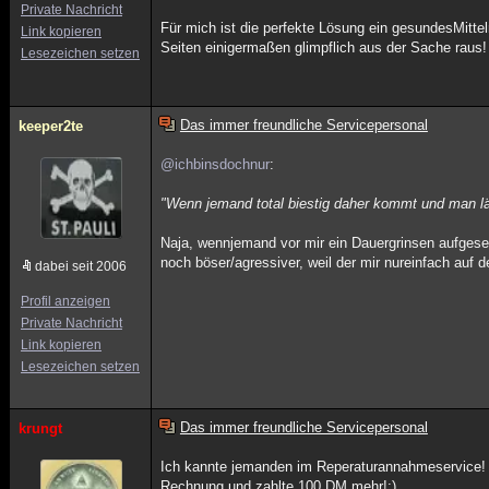
Private Nachricht
Für mich ist die perfekte Lösung ein gesundesMitte
Link kopieren
Seiten einigermaßen glimpflich aus der Sache raus!
Lesezeichen setzen
Das immer freundliche Servicepersonal
keeper2te
@ichbinsdochnur
:
"Wenn jemand total biestig daher kommt und man läc
Naja, wennjemand vor mir ein Dauergrinsen aufgese
noch böser/agressiver, weil der mir nureinfach auf
dabei seit 2006
Profil anzeigen
Private Nachricht
Link kopieren
Lesezeichen setzen
Das immer freundliche Servicepersonal
krungt
Ich kannte jemanden im Reperaturannahmeservice! 
Rechnung und zahlte 100 DM mehr!;)