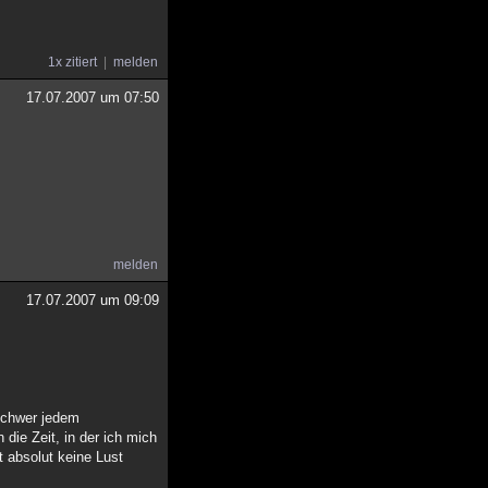
1x zitiert
melden
17.07.2007 um 07:50
melden
17.07.2007 um 09:09
 schwer jedem
die Zeit, in der ich mich
t absolut keine Lust