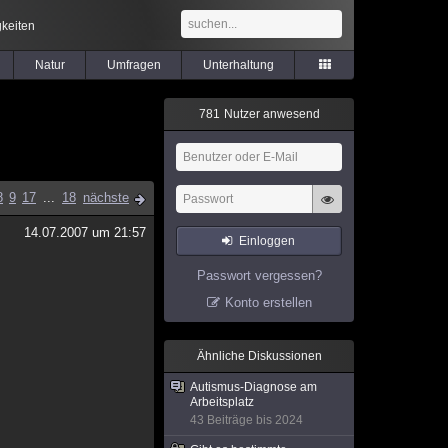
keiten
Natur
Umfragen
Unterhaltung
7
8
1
Nutzer anwesend
8
9
17
...
18
nächste
14.07.2007 um 21:57
Einloggen
Passwort vergessen?
Konto erstellen
Ähnliche Diskussionen
Autismus-Diagnose am
Arbeitsplatz
43 Beiträge bis 2024