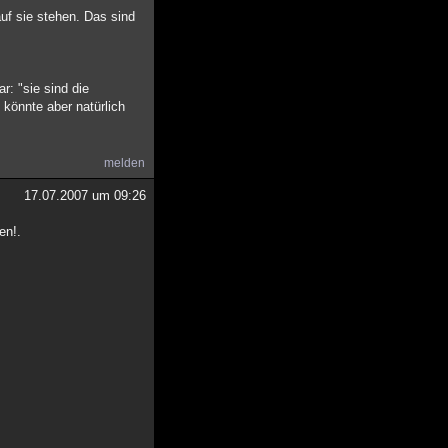
auf sie stehen. Das sind
r: "sie sind die
 könnte aber natürlich
melden
17.07.2007 um 09:26
en!.