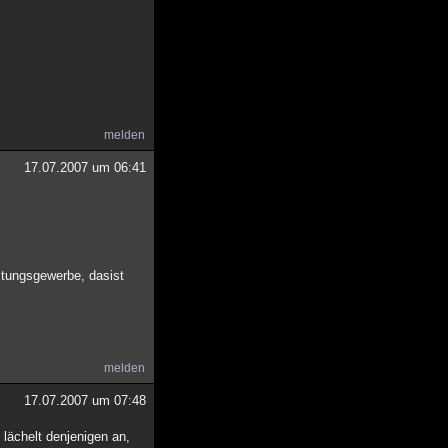
melden
17.07.2007 um 06:41
istungsgewerbe, dasist
melden
17.07.2007 um 07:48
lächelt denjenigen an,