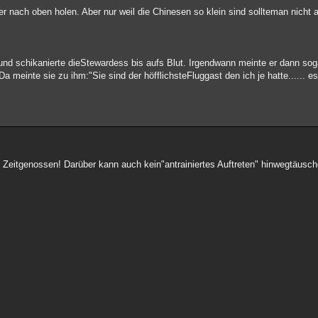
er nach oben holen. Aber nur weil die Chinesen so klein sind sollteman nicht 
 und schikanierte dieStewardess bis aufs Blut. Irgendwann meinte er dann soga
 meinte sie zu ihm:"Sie sind der höfflichsteFluggast den ich je hatte...... es
 Zeitgenossen! Darüber kann auch kein"antrainiertes Auftreten" hinwegtäusch