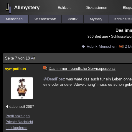
Allmystery
Echtzeit
Diskussionen
Blogs
Menschen
Wissenschaft
Politik
Mystery
Kriminalfäl
Das imm
360 Beiträge
▪ Schlüsselwör
Rubrik Menschen
2 Bi
Seite 7 von 18
Das immer freundliche Servicepersonal
sympatikus
@DeadPoet
: was wäre das auch für ein Leben ohne
eine oder andere "Abweichung" muss es schon geb
dabei seit 2007
Profil anzeigen
Private Nachricht
Link kopieren