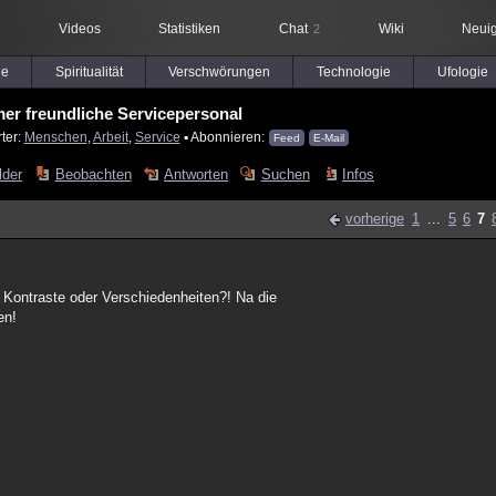
Videos
Statistiken
Chat
Wiki
Neuig
2
le
Spiritualität
Verschwörungen
Technologie
Ufologie
er freundliche Servicepersonal
ter:
Menschen
,
Arbeit
,
Service
▪ Abonnieren:
Feed
E-Mail
lder
Beobachten
Antworten
Suchen
Infos
vorherige
1
...
5
6
7
 Kontraste oder Verschiedenheiten?! Na die
en!