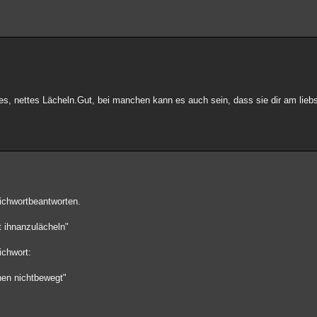
ges, nettes Lächeln.Gut, bei manchen kann es auch sein, dass sie dir am lieb
ichwortbeantworten.
t ihnanzulächeln"
ichwort:
en nichtbewegt"