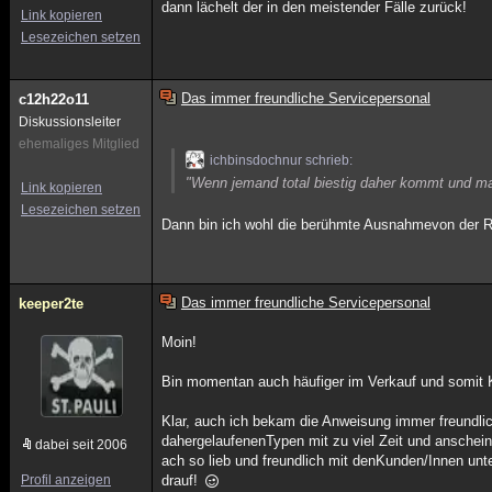
dann lächelt der in den meistender Fälle zurück!
Link kopieren
Lesezeichen setzen
Das immer freundliche Servicepersonal
c12h22o11
Diskussionsleiter
ehemaliges Mitglied
ichbinsdochnur schrieb:
"Wenn jemand total biestig daher kommt und man
Link kopieren
Lesezeichen setzen
Dann bin ich wohl die berühmte Ausnahmevon der R
Das immer freundliche Servicepersonal
keeper2te
Moin!
Bin momentan auch häufiger im Verkauf und somit 
Klar, auch ich bekam die Anweisung immer freundli
dahergelaufenenTypen mit zu viel Zeit und anschein
dabei seit 2006
ach so lieb und freundlich mit denKunden/Innen unte
Profil anzeigen
drauf!