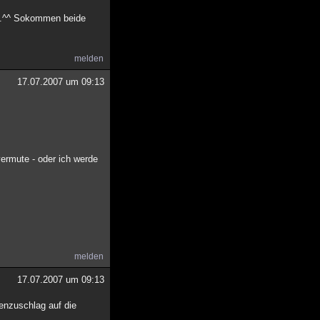
n...^^ Sokommen beide
melden
17.07.2007 um 09:13
ermute - oder ich werde
melden
17.07.2007 um 09:13
enzuschlag auf die