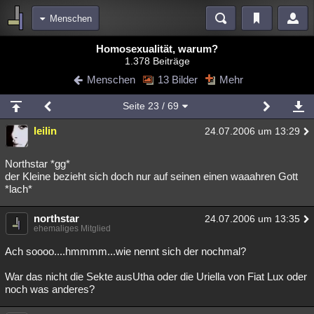
Menschen
Bereiche
Homosexualität, warum?
1.378 Beiträge
Echtzeit
Diskussionen
Blogs
Videos
Statistiken
Menschen
13 Bilder
Mehr
Chat
Wiki
Neuigkeiten
Seite
23
/ 69
meine Rubriken
leilin
24.07.2006 um 13:29
Menschen
Wissenschaft
Politik
Mystery
Kriminalfälle
Spiritualität
Verschwörungen
Technologie
Ufologie
Northstar *gg*
der Kleine bezieht sich doch nur auf seinen einen waaahren Gott
*lach*
Natur
Umfragen
Unterhaltung
weitere Rubriken
northstar
24.07.2006 um 13:35
ehemaliges Mitglied
Philosophie
Träume
Orte
Esoterik
Literatur
Ach soooo....hmmmm...wie nennt sich der nochmal?
Astronomie
Helpdesk
Gruppen
Gaming
Filme
War das nicht die Sekte ausUtha oder die Uriella von Fiat Lux oder
Musik
Clash
Verbesserungen
Allmystery
English
noch was anderes?
Übersichten