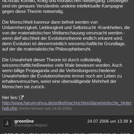
nichtsals Konflikt, Krieg und moralischen Niedergang. Deswegen
sind ein genaues Verständnis undeine intellektuelle Kampagne
gegen diese Theorie notwendig.
Die Menschheit kannnur dann befreit werden von
Unbarmherzigkeit, Lieblosigkeit und Selbstsucht -Krankheiten, die
von der materialistischen Weltanschauung verursacht werden -
wenn dieFalschheit der Evolutionstheorie endlich erkannt wird,
denn Evolution ist dievermeintlich wissenschaftliche Grundlage,
auf der die materialistische Philosophieberuht.
Die Unwahrheit dieser Theorie ist durch vollständig
wissenschaftlicheBeweise viele Male bewiesen worden. Auch
wenn billige Propaganda und die Verbreitungverschiedener
Unwahrheiten die Evolutionstheorie immer noch am Leben zu
erhaltenversuchen, weist eine überwältigende Mehrheit der
Menschen sie zurück.
hier lies:
http://www.harunyahya.de/artikel/nachrichten/darwinistische_hinter
halt.php
(Archiv-Version vom 14.06.2006)
greenline
24.07.2006 um 13:38
ehemaliges Mitglied