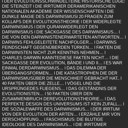
l DER EVOLUTIONSSCHWINDEL l EINE HISTORISCHE LÜGE:
DIE STEINZEIT l DIE IRRTÜMER DERAMERIKANISCHEN
NATIONALEN AKADEMIE DER WISSENSCHAFTEN l DIE
DUNKLE MAGIE DES DARWINISMUSl 20 FRAGEN ZUM
KOLLAPS DER EVOLUTIONSTHEORIE l DER WIDERLEGTE
DARWINISMUS l DER QURANWIDERLEGT DEN
DARWINISMUS l DIE SACKGASSE DES DARWINISMUS… l
DIE VON DEN DARWINISTENERWARTETEN ANTWORTEN… l
DARWINS FEHLGELEITETE NACHFOLGER… l DARWINS
FEINDSCHAFT GEGENÜBERDEN TÜRKEN… l FAKTEN DIE
DARWINISTEN NICHT ZUR KENNTNIS NEHMEN… l
CHARLES DARWIN KANNTEDIESE FAKTEN NICHT… l DIE
SACKGASSE DER EVOLUTION, BÄNDE I UND II… l ES WAR
EINMAL DERDARWINISMUS… l DAS DILEMMA DER
ÜBERGANGSFORMEN… l DIE KATASTROPHEN DIE DER
DARWINISMUSÜBER DIE MENSCHHEIT GEBRACHT HAT.. l
40 FAKTEN ÜBER DIE ZELLE… l VÖGEL UND DIE
URSPRÜNGEDES FLIEGENS… l DAS GESTÄNDNIS DER
EVOLUTIONISTEN… l 50 FAKTEN ÜBER DEN
ZUSAMMENBRUCH DEREVOLUTIONSTHEORIE… l DAS
PERFEKTE DESIGN DES UNIVERSUMS IST KEIN ZUFALL… l
DIE SOZIALEWAFFE DES DARWINISMUS… l DER IRRTUM
VON DER EVOLUTION DER ARTEN… l ERZÄHLE MIR VON
DERSCHÖPFUNG… l FASCHISMUS: DIE BLUTIGE
IDEOLOGIE DES DARWINISMUS… l DIE IRRTÜMER