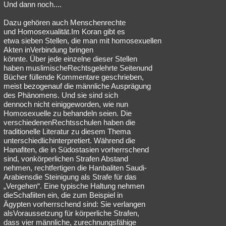
Und dann noch....
Dazu gehören auch Menschenrechte
und Homosexualität.Im Koran gibt es
etwa sieben Stellen, die man mit homosexuellen
Akten inVerbindung bringen
könnte. Über jede einzelne dieser Stellen
haben muslimischeRechtsgelehrte Seitenund
Bücher füllende Kommentare geschrieben,
meist bezogenauf die männliche Ausprägung
des Phänomens. Und sie sind sich
dennoch nicht einiggeworden, wie nun
Homosexuelle zu behandeln seien. Die
verschiedenenRechtsschulen haben die
traditionelle Literatur zu diesem Thema
unterschiedlichinterpretiert. Während die
Hanafiten, die in Südostasien vorherrschend
sind, vonkörperlichen Strafen Abstand
nehmen, rechtfertigen die Hanbaliten Saudi-
Arabiensdie Steinigung als Strafe für das
„Vergehen“. Eine typische Haltung nehmen
dieSchafiiten ein, die zum Beispiel in
Ägypten vorherrschend sind: Sie verlangen
alsVoraussetzung für körperliche Strafen,
dass vier männliche, zurechnungsfähige