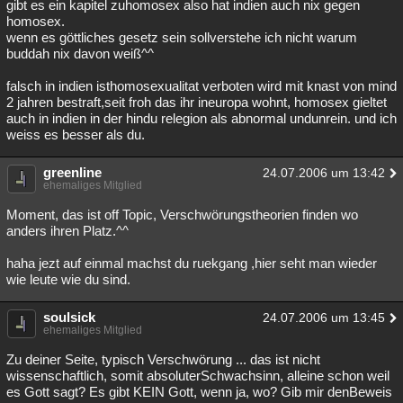
gibt es ein kapitel zuhomosex also hat indien auch nix gegen
homosex.
wenn es göttliches gesetz sein sollverstehe ich nicht warum
buddah nix davon weiß^^
falsch in indien isthomosexualitat verboten wird mit knast von mind
2 jahren bestraft,seit froh das ihr ineuropa wohnt, homosex gieltet
auch in indien in der hindu relegion als abnormal undunrein. und ich
weiss es besser als du.
greenline
24.07.2006 um 13:42
ehemaliges Mitglied
Moment, das ist off Topic, Verschwörungstheorien finden wo
anders ihren Platz.^^
haha jezt auf einmal machst du ruekgang ,hier seht man wieder
wie leute wie du sind.
soulsick
24.07.2006 um 13:45
ehemaliges Mitglied
Zu deiner Seite, typisch Verschwörung ... das ist nicht
wissenschaftlich, somit absoluterSchwachsinn, alleine schon weil
es Gott sagt? Es gibt KEIN Gott, wenn ja, wo? Gib mir denBeweis