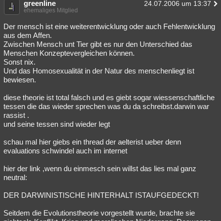
greenline
24.07.2006 um 13:37
Besucht
ehemaliges Mitglied
Teilgenommen
Alle
Neue
Geschlossen
Der mensch ist eine weiterentwicklung oder auch Fehlentwicklung
Lesenswert
Schlüsselwörter
aus dem Affen.
Zwischen Mensch unt Tier gibt es nur den Unterschied das
Menschen Konzeptevergleichen können.
Sonst nix.
Und das Homosexualität in der Natur des menschenliegt ist
bewiesen.
diese theorie ist total falsch und es giebt sogar wiessenschaftliche
tessen die das wieder sprechen was du da schreibst.darwin war
rassist .
und seine tessen sind wieder legt
schau mal hier giebs ein thread der aelterist ueber denn
evaluations schwindel auch im internet
hier der link ,wenn du einmesch sein willst das lies mal ganz
neutral:
DER DARWINISTISCHE HINTERHALT ISTAUFGEDECKT!
Seitdem die Evolutionstheorie vorgestellt wurde, brachte sie