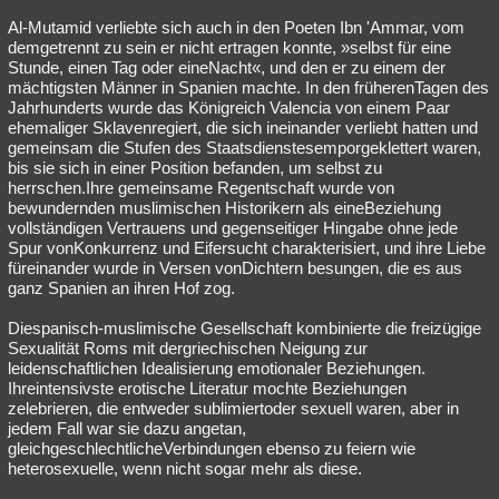
Al-Mutamid verliebte sich auch in den Poeten Ibn 'Ammar, vom
demgetrennt zu sein er nicht ertragen konnte, »selbst für eine
Stunde, einen Tag oder eineNacht«, und den er zu einem der
mächtigsten Männer in Spanien machte. In den früherenTagen des
Jahrhunderts wurde das Königreich Valencia von einem Paar
ehemaliger Sklavenregiert, die sich ineinander verliebt hatten und
gemeinsam die Stufen des Staatsdienstesemporgeklettert waren,
bis sie sich in einer Position befanden, um selbst zu
herrschen.Ihre gemeinsame Regentschaft wurde von
bewundernden muslimischen Historikern als eineBeziehung
vollständigen Vertrauens und gegenseitiger Hingabe ohne jede
Spur vonKonkurrenz und Eifersucht charakterisiert, und ihre Liebe
füreinander wurde in Versen vonDichtern besungen, die es aus
ganz Spanien an ihren Hof zog.
Diespanisch-muslimische Gesellschaft kombinierte die freizügige
Sexualität Roms mit dergriechischen Neigung zur
leidenschaftlichen Idealisierung emotionaler Beziehungen.
Ihreintensivste erotische Literatur mochte Beziehungen
zelebrieren, die entweder sublimiertoder sexuell waren, aber in
jedem Fall war sie dazu angetan,
gleichgeschlechtlicheVerbindungen ebenso zu feiern wie
heterosexuelle, wenn nicht sogar mehr als diese.