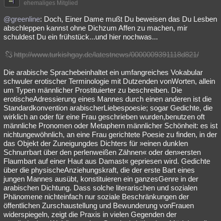
ehemaliges Mitglied
@greenline
: Doch, Einer Dame mußt Du beweisen das Du Lesben
abschleppen kannst ohne Dichzum Affen zu machen, mir
schuldest Du ein frühstück...und hier nochwas...
http://www.turkishgay.de/latestnews/0000009391118d821/
Die arabische Sprachebeinhaltet ein umfangreiches Vokabular
schwuler erotischer Terminologie mit Dutzenden vonWorten, allein
um Typen männlicher Prostituierter zu beschreiben. Die
erotischeAdressierung eines Mannes durch einen anderen ist die
Standardkonvention arabischerLiebespoesie; sogar Gedichte, die
wirklich an oder für eine Frau geschrieben wurden,benutzen oft
männliche Pronomen oder Metaphern männlicher Schönheit: es ist
nichtungewöhnlich, an eine Frau gerichtete Poesie zu finden, in der
das Objekt der Zuneigungdes Dichters für »einen dunklen
Schnurrbart über den perlenweißen Zähnen« oder den»ersten
Flaumbart auf einer Haut aus Damast« gepriesen wird. Gedichte
über die physischeAnziehungskraft, die der erste Bart eines
jungen Mannes ausübt, konstituieren ein ganzesGenre in der
arabischen Dichtung. Dass solche literarischen und sozialen
Phänomene nichteinfach nur soziale Beschränkungen der
öffentlichen Zurschaustellung und Bewunderung vonFrauen
widerspiegeln, zeigt die Praxis in vielen Gegenden der