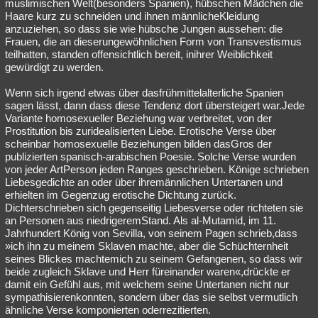
muslimischen Welt(besonders Spanien), hübschen Mädchen die
Haare kurz zu schneiden und ihnen männlicheKleidung
anzuziehen, so dass sie wie hübsche Jungen aussehen: die
Frauen, die an dieserungewöhnlichen Form von Transvestismus
teilhatten, standen offensichtlich bereit, inihrer Weiblichkeit
gewürdigt zu werden.
Wenn sich irgend etwas über dasfrühmittelalterliche Spanien
sagen lässt, dann dass diese Tendenz dort übersteigert war.Jede
Variante homosexueller Beziehung war verbreitet, von der
Prostitution bis zuridealisierten Liebe. Erotische Verse über
scheinbar homosexuelle Beziehungen bilden dasGros der
publizierten spanisch-arabischen Poesie. Solche Verse wurden
von jeder ArtPerson jeden Ranges geschrieben. Könige schrieben
Liebesgedichte an oder über ihremännlichen Untertanen und
erhielten im Gegenzug erotische Dichtung zurück.
Dichterschrieben sich gegenseitig Liebesverse oder richteten sie
an Personen aus niedrigeremStand. Als al-Mutamid, im 11.
Jahrhundert König von Sevilla, von seinem Pagen schrieb,dass
»ich ihn zu meinem Sklaven machte, aber die Schüchternheit
seines Blickes machtemich zu seinem Gefangenen, so dass wir
beide zugleich Sklave und Herr füreinander waren«,drückte er
damit ein Gefühl aus, mit welchem seine Untertanen nicht nur
sympathisierenkonnten, sondern über das sie selbst vermutlich
ähnliche Verse komponierten oderrezitierten.