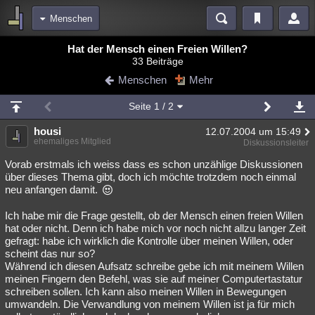
Menschen
Bereiche
Hat der Mensch einen Freien Willen?
33 Beiträge
Echtzeit
Diskussionen
Blogs
Videos
Statistiken
Menschen
Mehr
Chat
Wiki
Neuigkeiten
Seite
1
/ 2
meine Rubriken
housi
12.07.2004 um 15:49
Menschen
Wissenschaft
Politik
Mystery
Kriminalfälle
ehemaliges Mitglied
Diskussionsleiter
Spiritualität
Verschwörungen
Technologie
Ufologie
Vorab erstmals ich weiss dass es schon unzählige Diskussionen
über dieses Thema gibt, doch ich möchte trotzdem noch einmal
neu anfangen damit.
Natur
Umfragen
Unterhaltung
weitere Rubriken
Ich habe mir die Frage gestellt, ob der Mensch einen freien Willen
hat oder nicht. Denn ich habe mich vor noch nicht allzu langer Zeit
Philosophie
Träume
Orte
Esoterik
Literatur
gefragt: habe ich wirklich die Kontrolle über meinen Willen, oder
scheint das nur so?
Astronomie
Helpdesk
Gruppen
Gaming
Filme
Während ich diesen Aufsatz schreibe gebe ich mit meinem Willen
meinen Fingern den Befehl, was sie auf meiner Computertastatur
Musik
Clash
Verbesserungen
Allmystery
English
schreiben sollen. Ich kann also meinen Willen in Bewegungen
umwandeln. Die Verwandlung von meinem Willen ist ja für mich
Übersichten