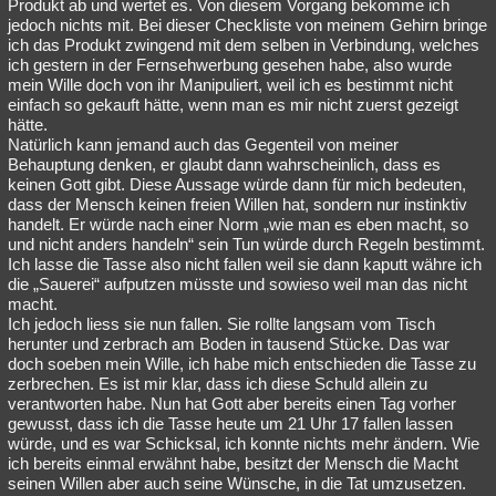
Produkt ab und wertet es. Von diesem Vorgang bekomme ich
jedoch nichts mit. Bei dieser Checkliste von meinem Gehirn bringe
ich das Produkt zwingend mit dem selben in Verbindung, welches
ich gestern in der Fernsehwerbung gesehen habe, also wurde
mein Wille doch von ihr Manipuliert, weil ich es bestimmt nicht
einfach so gekauft hätte, wenn man es mir nicht zuerst gezeigt
hätte.
Natürlich kann jemand auch das Gegenteil von meiner
Behauptung denken, er glaubt dann wahrscheinlich, dass es
keinen Gott gibt. Diese Aussage würde dann für mich bedeuten,
dass der Mensch keinen freien Willen hat, sondern nur instinktiv
handelt. Er würde nach einer Norm „wie man es eben macht, so
und nicht anders handeln“ sein Tun würde durch Regeln bestimmt.
Ich lasse die Tasse also nicht fallen weil sie dann kaputt währe ich
die „Sauerei“ aufputzen müsste und sowieso weil man das nicht
macht.
Ich jedoch liess sie nun fallen. Sie rollte langsam vom Tisch
herunter und zerbrach am Boden in tausend Stücke. Das war
doch soeben mein Wille, ich habe mich entschieden die Tasse zu
zerbrechen. Es ist mir klar, dass ich diese Schuld allein zu
verantworten habe. Nun hat Gott aber bereits einen Tag vorher
gewusst, dass ich die Tasse heute um 21 Uhr 17 fallen lassen
würde, und es war Schicksal, ich konnte nichts mehr ändern. Wie
ich bereits einmal erwähnt habe, besitzt der Mensch die Macht
seinen Willen aber auch seine Wünsche, in die Tat umzusetzen.