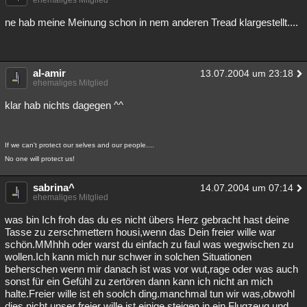
ehemaliges Mitglied
ne hab meine Meinung schon in nem anderen Tread klargestellt....
al-amir
13.07.2004 um 23:18
ehemaliges Mitglied
klar hab nichts dagegen ^^
If we can't protect our selves and our people....
No one will protect us!
sabrina^
14.07.2004 um 07:14
ehemaliges Mitglied
was bin Ich froh das du es nicht übers Herz gebracht hast deine
Tasse zu zerschmettern housi,wenn das Dein freier wille war
schön.MMhhh oder warst du einfach zu faul was wegwischen zu
wollen.Ich kann mich nur schwer in solchen Situationen
beherschen wenn mir danach ist was vor wut,rage oder was auch
sonst für ein Gefühl zu zertören dann kann ich nicht an mich
halte.Freier wille ist eh soolch ding.manchmal tun wir was,obwohl
dies nicht unser freier wille ist,einige steigen in ein Flugzeug und