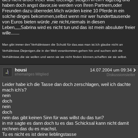
haben doch angst davor,sie werden von Ihren Partnern,oder
Freunden dazu überredet.Mich würden keine 10 Pferde in ein
solche dinges bekommen,selbst wenn mir wer hunderttausende
von Euros bieten würde ,nie nicht,niemals in diesen
Leben,,,,,Sabrina wird es nicht tun und das ist mein absuluter freier
wille.......
Man gibt immer den´Verhältnissen die Schuld für das,was man ist.Ich glaube nicht an
Verhältnisse.Diejenigen,die in der Welt vorankommen,gehen hin und suchen sich die
Verhältnisse,die sie wollen und wenn sie sie nicht finden können,schaffen sie sie selbst.
housi
14.07.2004 um 09:34
ehemaliges Mitglied
Diskussionsleiter
Leider habe ich die Tasse dan doch zerschlagen, weil ich dachte
mach ich's?
nein
doch
nein
doch
nein das gibt keinen Sinn für was willst du das tun?
in mir sagte es dann doch tu es das Schicksal kann nicht damit
rechnen das du es machst.
Tu es nicht es ist deine lieblingstasse