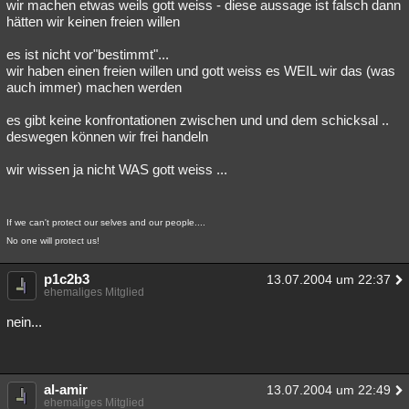
wir machen etwas weils gott weiss - diese aussage ist falsch dann
hätten wir keinen freien willen
es ist nicht vor"bestimmt"...
wir haben einen freien willen und gott weiss es WEIL wir das (was
auch immer) machen werden
es gibt keine konfrontationen zwischen und und dem schicksal ..
deswegen können wir frei handeln
wir wissen ja nicht WAS gott weiss ...
If we can't protect our selves and our people....
No one will protect us!
p1c2b3
13.07.2004 um 22:37
ehemaliges Mitglied
nein...
al-amir
13.07.2004 um 22:49
ehemaliges Mitglied