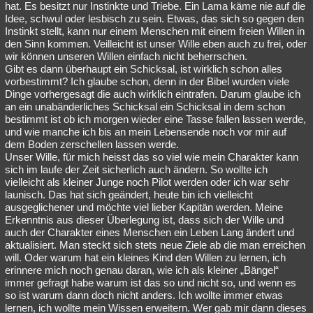
hat. Es besitzt nur Instinkte und Triebe. Ein Lama käme nie auf die
Idee, schwul oder lesbisch zu sein. Etwas, das sich so gegen den
Instinkt stellt, kann nur einem Menschen mit einem freien Willen in
den Sinn kommen. Veilleicht ist unser Wille eben auch zu frei, oder
wir können unseren Willen einfach nicht beherrschen.
Gibt es dann überhaupt ein Schicksal, ist wirklich schon alles
vorbestimmt? Ich glaube schon, denn in der Bibel wurden viele
Dinge vorhergesagt die auch wirklich eintrafen. Darum glaube ich
an ein unabänderliches Schicksal ein Schicksal in dem schon
bestimmt ist ob ich morgen wieder eine Tasse fallen lassen werde,
und wie manche ich bis an mein Lebensende noch vor mir auf
dem Boden zerschellen lassen werde.
Unser Wille, für mich heisst das so viel wie mein Charakter kann
sich im laufe der Zeit sicherlich auch ändern. So wollte ich
vielleicht als kleiner Junge noch Pilot werden oder ich war sehr
launisch. Das hat sich geändert, heute bin ich vielleicht
ausgeglichener und möchte viel lieber Kapitän werden. Meine
Erkenntnis aus dieser Überlegung ist, dass sich der Wille und
auch der Charakter eines Menschen ein Leben Lang ändert und
aktualisiert. Man steckt sich stets neue Ziele ab die man erreichen
will. Oder warum hat ein kleines Kind den Willen zu lernen, ich
erinnere mich noch genau daran, wie ich als kleiner „Bängel“
immer gefragt habe warum ist das so und nicht so, und wenn es
so ist warum dann doch nicht anders. Ich wollte immer etwas
lernen, ich wollte mein Wissen erweitern. Wer gab mir dann dieses