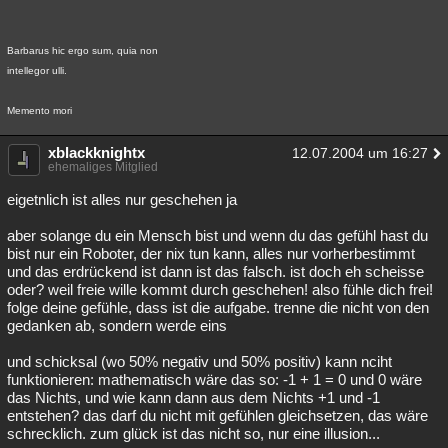
Barbarus hic ergo sum, quia non
intellegor ulli.
Memento mori
xblackknightx
12.07.2004 um 16:27
ehemaliges Mitglied
eigetnlich ist alles nur geschehen ja
aber solange du ein Mensch bist und wenn du das gefühl hast du
bist nur ein Roboter, der nix tun kann, alles nur vorherbestimmt
und das erdrückend ist dann ist das falsch. ist doch eh scheisse
oder? weil freie wille kommt durch geschehen! also fühle dich frei!
folge deine gefühle, dass ist die aufgabe. trenne die nicht von den
gedanken ab, sondern werde eins
und schicksal (wo 50% negativ und 50% positiv) kann nciht
funktionieren: mathematisch wäre das so: -1 + 1 = 0 und 0 wäre
das Nichts, und wie kann dann aus dem Nichts +1 und -1
entstehen? das darf du nicht mit gefühlen gleichsetzen, das wäre
schrecklich. zum glück ist das nicht so, nur eine illusion...