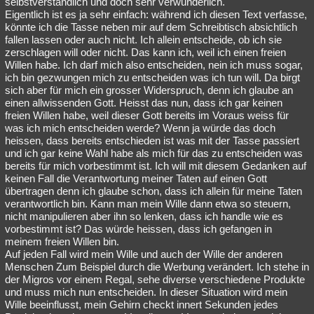
selbstverständlich und doch sehr verwunderlich.
Eigentlich ist es ja sehr einfach: während ich diesen Text verfasse,
Besucht
Teilgenommen
Alle
Neue
Geschlossen
könnte ich die Tasse neben mir auf dem Schreibtisch absichtlich
fallen lassen oder auch nicht. Ich allein entscheide, ob ich sie
Lesenswert
Schlüsselwörter
zerschlagen will oder nicht. Das kann ich, weil ich einen freien
Willen habe. Ich darf mich also entscheiden, nein ich muss sogar,
ich bin gezwungen mich zu entscheiden was ich tun will. Da birgt
sich aber für mich ein grosser Widerspruch, denn ich glaube an
einen allwissenden Gott. Heisst das nun, dass ich gar keinen
freien Willen habe, weil dieser Gott bereits im Voraus weiss für
was ich mich entscheiden werde? Wenn ja würde das doch
heissen, dass bereits entschieden ist was mit der Tasse passiert
und ich gar keine Wahl habe als mich für das zu entscheiden was
bereits für mich vorbestimmt ist. Ich will mit diesem Gedanken auf
keinen Fall die Verantwortung meiner Taten auf einen Gott
übertragen denn ich glaube schon, dass ich allein für meine Taten
verantwortlich bin. Kann man mein Wille dann etwa so steuern,
nicht manipulieren aber ihn so lenken, dass ich handle wie es
vorbestimmt ist? Das würde heissen, dass ich gefangen in
meinem freien Willen bin.
Auf jeden Fall wird mein Wille und auch der Wille der anderen
Menschen Zum Beispiel durch die Werbung verändert. Ich stehe in
der Migros vor einem Regal, sehe diverse verschiedene Produkte
und muss mich nun entscheiden. In dieser Situation wird mein
Wille beeinflusst, mein Gehirn checkt innert Sekunden jedes