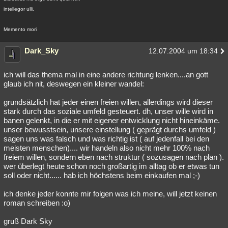
intellegor ulli.
Memento mori
Dark_Sky
12.07.2004 um 18:34
ich will das thema mal in eine andere richtung lenken....an gott
glaub ich nit, deswegen ein kleiner wandel:
grundsätzlich hat jeder einen freien willen, allerdings wird dieser
stark durch das soziale umfeld gesteuert. dh, unser wille wird in
banen gelenkt, in die er mit eigener entwicklung nicht hineinkäme.
unser bewusstsein, unsere einstellung ( geprägt durchs umfeld )
sagen uns was falsch und was richtig ist ( auf jedenfall bei den
meisten menschen).... wir handeln also nicht mehr 100% nach
freiem willen, sondern eben nach struktur ( sozusagen nach plan ).
wer überlegt heute schon noch großartig im alltag ob er etwas tun
soll oder nicht...... hab ich höchstens beim einkaufen mal ;-)
ich denke jeder konnte mir folgen was ich meine, will jetzt keinen
roman schreiben :o)
gruß Dark Sky