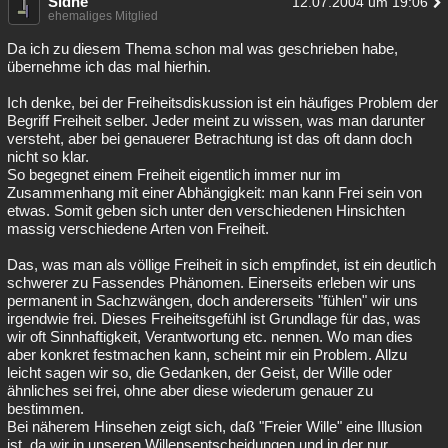
Sidhe
12.07.2004 um 19:06
ehemaliges Mitglied
Da ich zu diesem Thema schon mal was geschrieben habe,
übernehme ich das mal hierhin.
Ich denke, bei der Freiheitsdiskussion ist ein häufiges Problem der
Begriff Freiheit selber. Jeder meint zu wissen, was man darunter
versteht, aber bei genauerer Betrachtung ist das oft dann doch
nicht so klar.
So begegnet einem Freiheit eigentlich immer nur im
Zusammenhang mit einer Abhängigkeit: man kann Frei sein von
etwas. Somit geben sich unter den verschiedenen Hinsichten
massig verschiedene Arten von Freiheit.
Das, was man als völlige Freiheit in sich empfindet, ist ein deutlich
schwerer zu Fassendes Phänomen. Einerseits erleben wir uns
permanent in Sachzwängen, doch andererseits "fühlen" wir uns
irgendwie frei. Dieses Freiheitsgefühl ist Grundlage für das, was
wir oft Sinnhaftigkeit, Verantwortung etc. nennen. Wo man dies
aber konkret festmachen kann, scheint mir ein Problem. Allzu
leicht sagen wir so, die Gedanken, der Geist, der Wille oder
ähnliches sei frei, ohne aber diese wiederum genauer zu
bestimmen.
Bei näherem Hinsehen zeigt sich, daß "Freier Wille" eine Illusion
ist, da wir in unseren Willensentscheidungen und in der nur