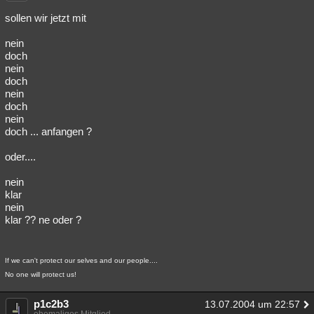
sollen wir jetzt mit
nein
doch
nein
doch
nein
doch
nein
doch ... anfangen ?
oder....
nein
klar
nein
klar ?? ne oder ?
If we can't protect our selves and our people....
No one will protect us!
p1c2b3
13.07.2004 um 22:57