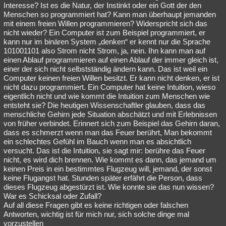
Interesse? Ist es die Natur, der Instinkt oder ein Gott der den
Menschen so programmiert hat? Kann man überhaupt jemanden
mit einem freien Willen programmieren? Widerspricht sich das
nicht wieder? Ein Computer ist zum Beispiel programmiert, er
kann nur im binären System „denken“ er kennt nur die Sprache
101001101 also Strom nicht Strom, ja, nein. Ihn kann man auf
einen Ablauf programmieren auf einen Ablauf der immer gleich ist,
einer der sich nicht selbstständig ändern kann. Das ist weil ein
Computer keinen freien Willen besitzt. Er kann nicht denken, er ist
nicht dazu programmiert. Ein Computer hat keine Intuition, wieso
eigentlich nicht und wie kommt die Intuition zum Menschen wie
entsteht sie? Die heutigen Wissenschaftler glauben, dass das
menschliche Gehirn jede Situation abschätzt und mit Erlebnissen
von früher verbindet. Erinnert sich zum Beispiel das Gehirn daran,
dass es schmerzt wenn man das Feuer berührt, Man bekommt
ein schlechtes Gefühl im Bauch wenn man es absichtlich
versucht. Das ist die Intuition, sie sagt mir: berühre das Feuer
nicht, es wird dich brennen. Wie kommt es dann, das jemand um
keinen Preis in ein bestimmtes Flugzeug will, jemand, der sonst
keine Flugangst hat. Stunden später erfährt die Person, dass
dieses Flugzeug abgestürzt ist. Wie konnte sie das nun wissen?
War es Schicksal oder Zufall?
Auf all diese Fragen gibt es keine richtigen oder falschen
Antworten, wichtig ist für mich nur, sich solche dinge mal
vorzustellen