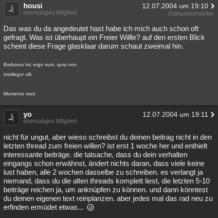
housi
12.07.2004 um 19:10
ehemaliges Mitglied
Diskussionsleiter
Das was du da angedeutet hast habe ich mich auch schon oft
gefragt. Was ist überhaupt ein Freier Willle? auf den ersten Blick
scheint diese Frage glasklaar darum schaut zweimal hin.
Barbarus hic ergo sum, quia non
intellegor ulli.
Memento mori
yo
12.07.2004 um 19:11
ehemaliges Mitglied
nicht für ungut, aber wieso schreibst du deinen beitrag nicht in den
letzten thread zum freien willen? ist erst 1 woche her und enthielt
interessante beiträge. die tatsache, dass du dein verhalten
eingangs schon erwähnst, ändert nichts daran, dass viele keine
lust haben, alle 2 wochen dasselbe zu schreiben. es verlangt ja
niemand, dass du die alten threads komplett liest, die letzten 5-10
beiträge reichen ja, um anknüpfen zu können. und dann könntest
du deinen eigenen text reinplanzen. aber jedes mal das rad neu zu
erfinden ermüdet etwas...