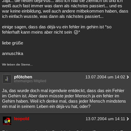
Jaja... die netten déjà-vus... also ich hab sie ziemlich oft und ich
weiß auch fast immer was dann als nächstes passiert... und es
war keine einbildung, weil auch andere mitbekommen haben, dass
ich einfach wusste, was dann als nächstes passiert...
einige sagen, dass das déjà-vu ein fehler im gehirn ist *so
fehlerhaft kann meins aber nicht sein
*
liebe grüße
annuschka
Wir lieben die Sterne...
pfötchen
13.07.2004 um 14:02
ehemaliges Mitglied
Ja, das wurde doch mal irgendwie entdeckt, dass das ein Fehler
im Gehirn ist. Aber dann müsste jeder Mensch ja ein fehler im
Gehirn haben. Weil ich denke mal, dass jeder Mensch mindstens
ein mal in seinem Leben ein déjà-vu hat, oder?
leopold
13.07.2004 um 14:11