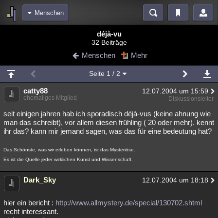
Menschen
Bereiche
déjà-vu
32 Beiträge
Echtzeit
Diskussionen
Blogs
Videos
Statistiken
Menschen
Mehr
Chat
Wiki
Neuigkeiten
Seite
1
/ 2
meine Rubriken
catty88
12.07.2004 um 15:59
Menschen
Wissenschaft
Politik
Mystery
Kriminalfälle
ehemaliges Mitglied
Diskussionsleiter
Spiritualität
Verschwörungen
Technologie
Ufologie
seit einigen jahren hab ich sporadisch déjà-vus (keine ahnung wie
man das schreibt), vor allem diesen frühling ( 20 oder mehr). kennt
ihr das? kann mir jemand sagen, was das für eine bedeutung hat?
Natur
Umfragen
Unterhaltung
weitere Rubriken
Das Schönste, was wir erleben können, ist das Mysteriöse.
Es ist die Quelle jeder wirklichen Kunst und Wissenschaft.
Philosophie
Träume
Orte
Esoterik
Literatur
Dark_Sky
Astronomie
Helpdesk
Gruppen
Gaming
Filme
12.07.2004 um 18:18
Musik
Clash
Verbesserungen
Allmystery
English
hier ein bericht :
http://www.allmystery.de/special/130702.shtml
recht interessant.
Übersichten