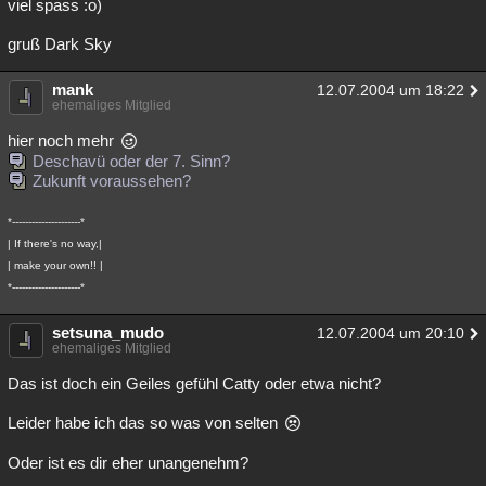
viel spass :o)
Besucht
Teilgenommen
Alle
Neue
Geschlossen
gruß Dark Sky
Lesenswert
Schlüsselwörter
mank
12.07.2004 um 18:22
ehemaliges Mitglied
hier noch mehr
Deschavü oder der 7. Sinn?
Zukunft voraussehen?
*---------------------*
| If there's no way,|
| make your own!! |
*---------------------*
setsuna_mudo
12.07.2004 um 20:10
ehemaliges Mitglied
Das ist doch ein Geiles gefühl Catty oder etwa nicht?
Leider habe ich das so was von selten
Oder ist es dir eher unangenehm?