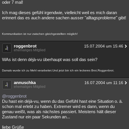
oder 7 mal!
Ich mag dieses gefühl irgendwie, vielleicht weil es mich daran
erinnert das es auch andere sachen ausser "alltagsprobleme" gibt!
Kommunikation ist nur zwischen gleichgestellten möglich!
roggenbrot
15.07.2004 um 15:46
ehemaliges Mitglied
WAs ist denn déjà-vu überhaupt was soll das sein?
Damals wurde ich zu Mehl verarbeitet.Und jetzt bin ich ein leckeres Brot,Roggenbrot.
annuschka
16.07.2004 um 11:16
ehemaliges Mitglied
@roggenbrot
Du hast ein déjà-vu, wenn du das Gefühl hast eine Situation o. ä.
schon mal erlebt zu haben. Extremer wird es dann, wenn du
genau weißt, was als nächstes passiert. Meistens hält dieser
Zustand nur ein paar Sekunden an...
liebe Grüße