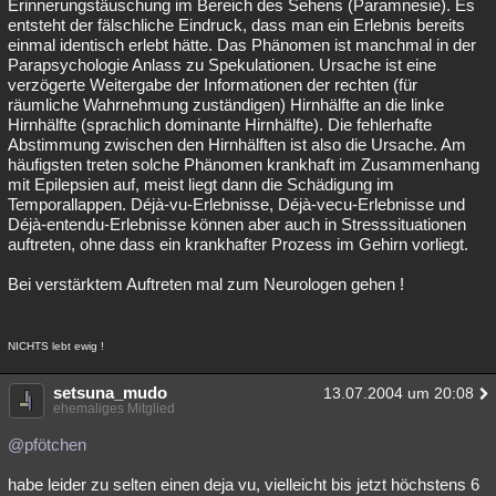
Erinnerungstäuschung im Bereich des Sehens (Paramnesie). Es
entsteht der fälschliche Eindruck, dass man ein Erlebnis bereits
einmal identisch erlebt hätte. Das Phänomen ist manchmal in der
Parapsychologie Anlass zu Spekulationen. Ursache ist eine
verzögerte Weitergabe der Informationen der rechten (für
räumliche Wahrnehmung zuständigen) Hirnhälfte an die linke
Hirnhälfte (sprachlich dominante Hirnhälfte). Die fehlerhafte
Abstimmung zwischen den Hirnhälften ist also die Ursache. Am
häufigsten treten solche Phänomen krankhaft im Zusammenhang
mit Epilepsien auf, meist liegt dann die Schädigung im
Temporallappen. Déjà-vu-Erlebnisse, Déjà-vecu-Erlebnisse und
Déjà-entendu-Erlebnisse können aber auch in Stresssituationen
auftreten, ohne dass ein krankhafter Prozess im Gehirn vorliegt.
Bei verstärktem Auftreten mal zum Neurologen gehen !
NICHTS lebt ewig !
setsuna_mudo
13.07.2004 um 20:08
ehemaliges Mitglied
@pfötchen
habe leider zu selten einen deja vu, vielleicht bis jetzt höchstens 6