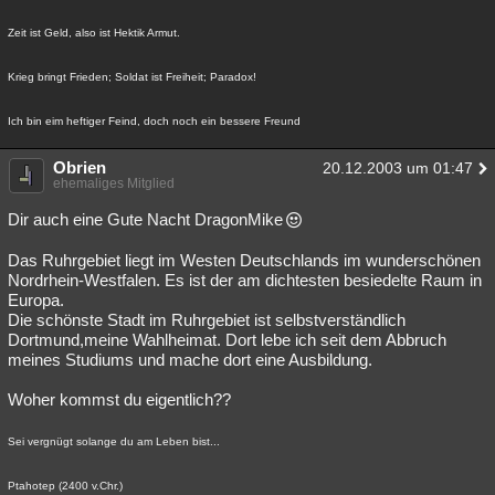
Zeit ist Geld, also ist Hektik Armut.
Krieg bringt Frieden; Soldat ist Freiheit; Paradox!
Ich bin eim heftiger Feind, doch noch ein bessere Freund
Obrien
20.12.2003 um 01:47
ehemaliges Mitglied
Dir auch eine Gute Nacht DragonMike
Das Ruhrgebiet liegt im Westen Deutschlands im wunderschönen
Nordrhein-Westfalen. Es ist der am dichtesten besiedelte Raum in
Europa.
Die schönste Stadt im Ruhrgebiet ist selbstverständlich
Dortmund,meine Wahlheimat. Dort lebe ich seit dem Abbruch
meines Studiums und mache dort eine Ausbildung.
Woher kommst du eigentlich??
Sei vergnügt solange du am Leben bist...
Ptahotep (2400 v.Chr.)