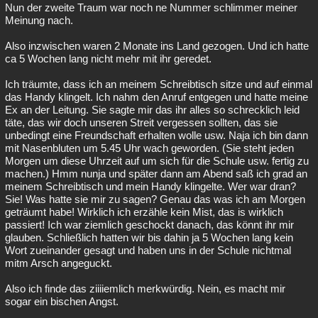
Nun der zweite Traum war noch ne Nummer schlimmer meiner
Meinung nach.
Also inzwischen waren 2 Monate ins Land gezogen. Und ich hatte
ca 5 Wochen lang nicht mehr mit ihr geredet.
Ich träumte, dass ich an meinem Schreibtisch sitze und auf einmal
das Handy klingelt. Ich nahm den Anruf entgegen und hatte meine
Ex an der Leitung. Sie sagte mir das ihr alles so schrecklich leid
täte, das wir doch unseren Streit vergessen sollten, das sie
unbedingt eine Freundschaft erhalten wolle usw. Naja ich bin dann
mit Nasenbluten um 5.45 Uhr wach geworden. (Sie steht jeden
Morgen um diese Uhrzeit auf um sich für die Schule usw. fertig zu
machen.) Hmm nunja und später dann am Abend saß ich grad an
meinem Schreibtisch und mein Handy klingelte. Wer war dran?
Sie! Was hatte sie mir zu sagen? Genau das was ich am Morgen
geträumt habe! Wirklich ich erzähle kein Mist, das is wirklich
passiert! Ich war ziemlich geschockt danach, das könnt ihr mir
glauben. Schließlich hatten wir bis dahin ja 5 Wochen lang kein
Wort zueinander gesagt und haben uns in der Schule nichtmal
mitm Arsch angeguckt.
Also ich finde das ziiiiemlich merkwürdig. Nein, es macht mir
sogar ein bischen Angst.