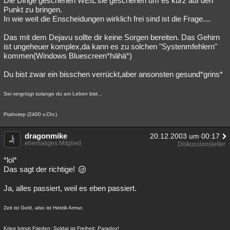
Die Dinge geschehen WEIL sie geschehen um es kurz auf den
Punkt zu bringen.
In wie weit die Enscheidungen wirklich frei sind ist die Frage....
Das mit dem Dejavu sollte dir keine Sorgen bereiten. Das Gehirn
ist ungeheuer komplex,da kann es zu solchen "Systenmfehlern"
kommen(Windows Bluescreen*hähä*)
Du bist zwar ein bisschen verrückt,aber ansonsten gesund*grins*
Sei vergnügt solange du am Leben bist...
Ptahotep (2400 v.Chr.)
dragonmike
20.12.2003 um 00:17
ehemaliges Mitglied
Diskussionsleiter
*lol*
Das sagt der richtige!
Ja, alles passiert, weil es eben passiert.
Zeit ist Geld, also ist Hektik Armut.
Krieg bringt Frieden; Soldat ist Freiheit; Paradox!