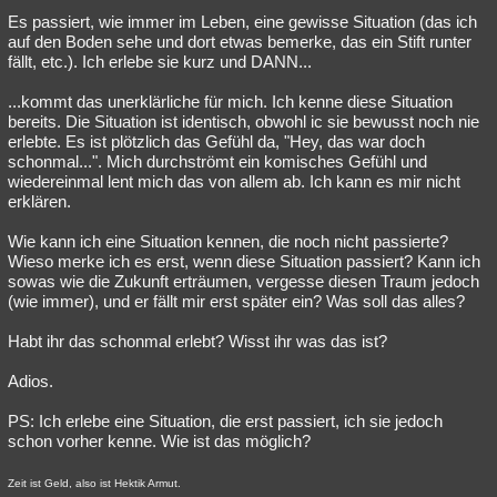
Es passiert, wie immer im Leben, eine gewisse Situation (das ich
Besucht
Teilgenommen
Alle
Neue
Geschlossen
auf den Boden sehe und dort etwas bemerke, das ein Stift runter
fällt, etc.). Ich erlebe sie kurz und DANN...
Lesenswert
Schlüsselwörter
...kommt das unerklärliche für mich. Ich kenne diese Situation
bereits. Die Situation ist identisch, obwohl ic sie bewusst noch nie
erlebte. Es ist plötzlich das Gefühl da, "Hey, das war doch
schonmal...". Mich durchströmt ein komisches Gefühl und
wiedereinmal lent mich das von allem ab. Ich kann es mir nicht
erklären.
Wie kann ich eine Situation kennen, die noch nicht passierte?
Wieso merke ich es erst, wenn diese Situation passiert? Kann ich
sowas wie die Zukunft erträumen, vergesse diesen Traum jedoch
(wie immer), und er fällt mir erst später ein? Was soll das alles?
Habt ihr das schonmal erlebt? Wisst ihr was das ist?
Adios.
PS: Ich erlebe eine Situation, die erst passiert, ich sie jedoch
schon vorher kenne. Wie ist das möglich?
Zeit ist Geld, also ist Hektik Armut.