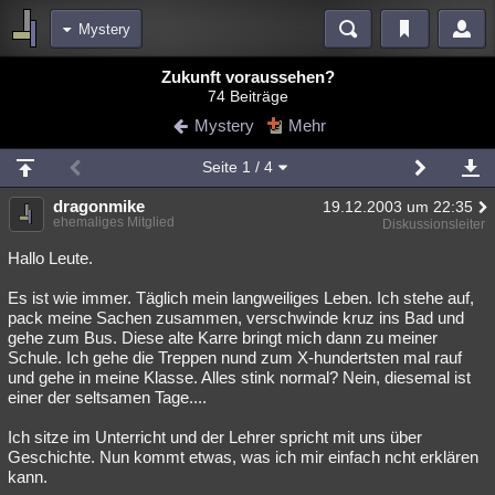
Mystery
Bereiche
Zukunft voraussehen?
74 Beiträge
Echtzeit
Diskussionen
Blogs
Videos
Statistiken
Mystery
Mehr
Chat
Wiki
Neuigkeiten
Seite
1
/ 4
meine Rubriken
dragonmike
19.12.2003 um 22:35
Menschen
Wissenschaft
Politik
Mystery
Kriminalfälle
ehemaliges Mitglied
Diskussionsleiter
Spiritualität
Verschwörungen
Technologie
Ufologie
Hallo Leute.
Es ist wie immer. Täglich mein langweiliges Leben. Ich stehe auf,
Natur
Umfragen
Unterhaltung
pack meine Sachen zusammen, verschwinde kruz ins Bad und
weitere Rubriken
gehe zum Bus. Diese alte Karre bringt mich dann zu meiner
Schule. Ich gehe die Treppen nund zum X-hundertsten mal rauf
Philosophie
Träume
Orte
Esoterik
Literatur
und gehe in meine Klasse. Alles stink normal? Nein, diesemal ist
einer der seltsamen Tage....
Astronomie
Helpdesk
Gruppen
Gaming
Filme
Ich sitze im Unterricht und der Lehrer spricht mit uns über
Musik
Clash
Verbesserungen
Allmystery
English
Geschichte. Nun kommt etwas, was ich mir einfach ncht erklären
kann.
Übersichten