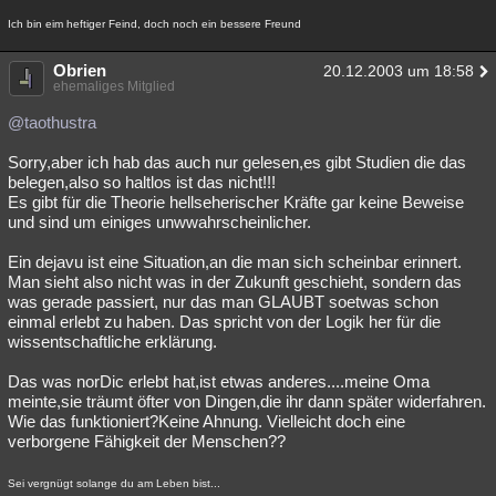
Ich bin eim heftiger Feind, doch noch ein bessere Freund
Obrien
20.12.2003 um 18:58
ehemaliges Mitglied
@taothustra
Sorry,aber ich hab das auch nur gelesen,es gibt Studien die das
belegen,also so haltlos ist das nicht!!!
Es gibt für die Theorie hellseherischer Kräfte gar keine Beweise
und sind um einiges unwwahrscheinlicher.
Ein dejavu ist eine Situation,an die man sich scheinbar erinnert.
Man sieht also nicht was in der Zukunft geschieht, sondern das
was gerade passiert, nur das man GLAUBT soetwas schon
einmal erlebt zu haben. Das spricht von der Logik her für die
wissentschaftliche erklärung.
Das was norDic erlebt hat,ist etwas anderes....meine Oma
meinte,sie träumt öfter von Dingen,die ihr dann später widerfahren.
Wie das funktioniert?Keine Ahnung. Vielleicht doch eine
verborgene Fähigkeit der Menschen??
Sei vergnügt solange du am Leben bist...