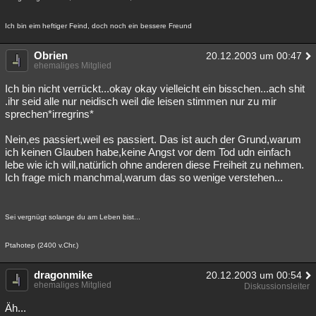
Ich bin eim heftiger Feind, doch noch ein bessere Freund
Obrien
20.12.2003 um 00:47
ehemaliges Mitglied
Ich bin nicht verrückt...okay okay vielleicht ein bisschen...ach shit
.ihr seid alle nur neidisch weil die leisen stimmen nur zu mir
sprechen*irregrins*
Nein,es passiert,weil es passiert. Das ist auch der Grund,warum
ich keinen Glauben habe,keine Angst vor dem Tod udn einfach
lebe wie ich will,natürlich ohne anderen diese Freiheit zu nehmen.
Ich frage mich manchmal,warum das so wenige verstehen...
Sei vergnügt solange du am Leben bist...
Ptahotep (2400 v.Chr.)
dragonmike
20.12.2003 um 00:54
ehemaliges Mitglied
Diskussionsleiter
Äh...