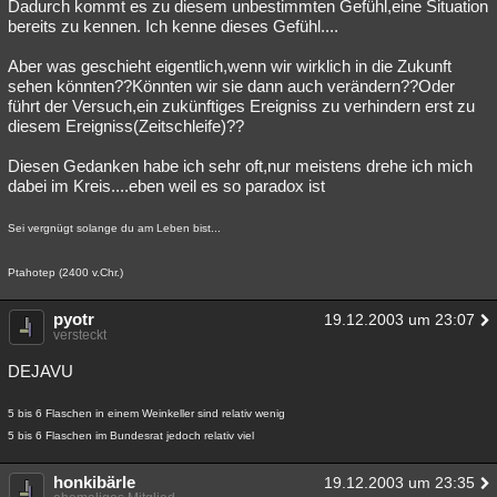
Dadurch kommt es zu diesem unbestimmten Gefühl,eine Situation
bereits zu kennen. Ich kenne dieses Gefühl....
Aber was geschieht eigentlich,wenn wir wirklich in die Zukunft
sehen könnten??Könnten wir sie dann auch verändern??Oder
führt der Versuch,ein zukünftiges Ereigniss zu verhindern erst zu
diesem Ereigniss(Zeitschleife)??
Diesen Gedanken habe ich sehr oft,nur meistens drehe ich mich
dabei im Kreis....eben weil es so paradox ist
Sei vergnügt solange du am Leben bist...
Ptahotep (2400 v.Chr.)
pyotr
19.12.2003 um 23:07
versteckt
DEJAVU
5 bis 6 Flaschen in einem Weinkeller sind relativ wenig
5 bis 6 Flaschen im Bundesrat jedoch relativ viel
honkibärle
19.12.2003 um 23:35