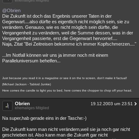
ehemaliges Mitglied
@Obrien
Die Zukunft ist doch das Ergebnis unserer Taten in der
Gegenwart....also dürfte es eigentlich nicht möglich sein, sie zu
verändern. Genauso, wie es nicht möglich sein dürfte, die
Vergangenheit zu verändern, weil die Summe dessen, was in der
Vergangenheit passierte, erst die Gegenwart hervorrief....
Naja, Zitat "Bei Zeitreisen bekomme ich immer Kopfschmerzen...."
...Im Notfall können wir uns ja immer noch mit einem
Paralleluniversum behelfen...
Just because you read it in a magazine or see it on the tv screen, don't make it factual!
(Michael Jackson - Tabloid Junkie)
Here comes the candle to light you to bed, here comes the chopper to chop off your head.
Obrien
19.12.2003 um 23:51
ehemaliges Mitglied
Na super,hab gerade eins in der Tasche:-)
Die Zukunft kann man nicht verändern,weil sie ja noch gar nicht
geschrieben ist. Also kann man die Zukunft gar nicht