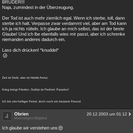
BRUDER!!!
Naja, zumindest in der Überzeugung.
Der Tod ist auch mehr ziemlich egal. Wenn ich sterbe, toll, dann
sterbe ich halt. Verpasse zwar verdammt viel, aber am Tod kann
ich ja nichts rütteln. Ich glaube an mich selbst, das ist der beste
Glaube! Und ich lbe ebenfalls wies mir passt, aber ich schrenke
niemanden anderes dadurch ein.
Lass dich drücken! *knuddel*
Zeit ist Geld, also ist Hektik Armut.
Krieg bringt Frieden; Soldat ist Freiheit; Paradox!
Ich bin eim heftiger Feind, doch noch ein bessere Freund
Obrien
20.12.2003 um 01:12
ehemaliges Mitglied
Ich glaube wir verstehen uns