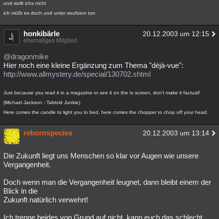
und wollt ichs nicht
ich müßt es doch und unter seufzern tun
honkibärle
20.12.2003 um 12:15
ehemaliges Mitglied
@dragonmike
Hier noch eine kleine Ergänzung zum Thema "déjà-vue":
http://www.allmystery.de/special/130702.shtml
Just because you read it in a magazine or see it on the tv screen, don't make it factual!
(Michael Jackson - Tabloid Junkie)
Here comes the candle to light you to bed, here comes the chopper to chop off your head.
rebornspecies
20.12.2003 um 13:14
Die Zukunft liegt uns Menschen so klar vor Augen wie unsere
Vergangenheit.
Doch wenn man die Vergangenheit leugnet, dann bleibt einem der
Blick in die
Zukunft natürlich verwehrt!
Ich trenne beides von Grund auf nicht, kann euch das schlecht