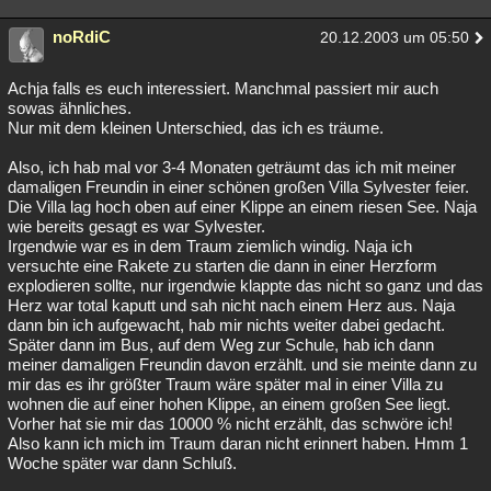
noRdiC
20.12.2003 um 05:50
Achja falls es euch interessiert. Manchmal passiert mir auch
sowas ähnliches.
Nur mit dem kleinen Unterschied, das ich es träume.
Also, ich hab mal vor 3-4 Monaten geträumt das ich mit meiner
damaligen Freundin in einer schönen großen Villa Sylvester feier.
Die Villa lag hoch oben auf einer Klippe an einem riesen See. Naja
wie bereits gesagt es war Sylvester.
Irgendwie war es in dem Traum ziemlich windig. Naja ich
versuchte eine Rakete zu starten die dann in einer Herzform
explodieren sollte, nur irgendwie klappte das nicht so ganz und das
Herz war total kaputt und sah nicht nach einem Herz aus. Naja
dann bin ich aufgewacht, hab mir nichts weiter dabei gedacht.
Später dann im Bus, auf dem Weg zur Schule, hab ich dann
meiner damaligen Freundin davon erzählt. und sie meinte dann zu
mir das es ihr größter Traum wäre später mal in einer Villa zu
wohnen die auf einer hohen Klippe, an einem großen See liegt.
Vorher hat sie mir das 10000 % nicht erzählt, das schwöre ich!
Also kann ich mich im Traum daran nicht erinnert haben. Hmm 1
Woche später war dann Schluß.