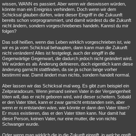
wissen, WANN es passiert. Aber wenn wir dieswissen würden,
könnte man ein Ereigniss verhindern. Doch wenn wir dem
Schicksal glauben dürfen, wäre dieser Eingriff in die Zukuunft
bereits schon vorprogrammiert, und damit würdest du die Zukunft
nicht ändern, sondern vorgeschriebenes handeln. Kannst du mir
folgen?
Das soll heißen, wenn das Leben wirklich vorgeschrieben ist, wie
wir es ja vom Schicksal behaupten, dann kann man die Zukunft
nicht verändern! Alles ist festgelegt, auch der eingiff in die
Gegenwärtige Gegenwart, die dadurch jedoch nicht geändert wird.
Wir würden es als Änderung definieren, doch eigentlich kann diese
änderung garnicht stattfinden, da sie ja schon lange vorher
bestimmt war. Damit ändert man nichts, sondern handelt normal.
Aber lassen wir das Schicksal mal weg. Es gibt zum beispiel ein
Zeitpraradoxum. Wenn jemand seinen Vater in der Vergangenheit
töten will, das er nicht geboren wird, wird dieser scheitern. Sobald
er den Vater tötet, kann er zwar garnicht entstanden sein, aber
wenn er ni entstanden wäre, wie könnte er dann den Vater töten?
Er muss existieren, das er den Vater töten kann. Nur damit hat
diese Person, keinen Vater, nur eine mutter, die von nichts
Schwanger wurde.
Oder wenn man wirklich die in die Zukunft einreift, in welche greift