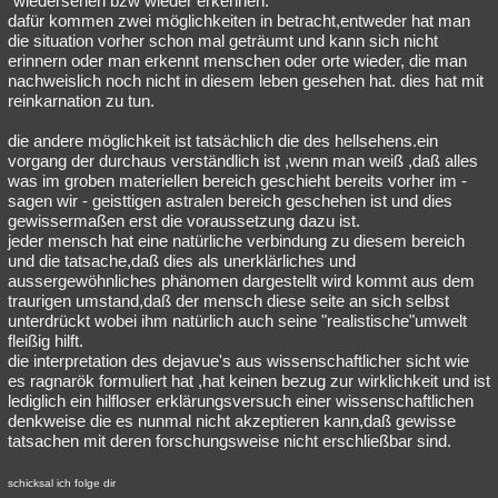
"wiedersehen bzw wieder erkennen.
dafür kommen zwei möglichkeiten in betracht,entweder hat man
die situation vorher schon mal geträumt und kann sich nicht
erinnern oder man erkennt menschen oder orte wieder, die man
nachweislich noch nicht in diesem leben gesehen hat. dies hat mit
reinkarnation zu tun.
die andere möglichkeit ist tatsächlich die des hellsehens.ein
vorgang der durchaus verständlich ist ,wenn man weiß ,daß alles
was im groben materiellen bereich geschieht bereits vorher im -
sagen wir - geisttigen astralen bereich geschehen ist und dies
gewissermaßen erst die voraussetzung dazu ist.
jeder mensch hat eine natürliche verbindung zu diesem bereich
und die tatsache,daß dies als unerklärliches und
aussergewöhnliches phänomen dargestellt wird kommt aus dem
traurigen umstand,daß der mensch diese seite an sich selbst
unterdrückt wobei ihm natürlich auch seine "realistische"umwelt
fleißig hilft.
die interpretation des dejavue's aus wissenschaftlicher sicht wie
es ragnarök formuliert hat ,hat keinen bezug zur wirklichkeit und ist
lediglich ein hilfloser erklärungsversuch einer wissenschaftlichen
denkweise die es nunmal nicht akzeptieren kann,daß gewisse
tatsachen mit deren forschungsweise nicht erschließbar sind.
schicksal ich folge dir