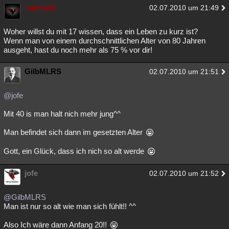
martialis
02.07.2010 um 21:49
Besucht
Teilgenommen
Alle
Neue
Geschlossen
Woher willst du mit 17 wissen, dass ein Leben zu kurz ist?
Lesenswert
Schlüsselwörter
Wenn man von einem durchschnittlichen Alter von 80 Jahren
ausgeht, hast du noch mehr als 75 % vor dir!
GilbMLRS
02.07.2010 um 21:51
@jofe
Mit 40 is man halt nich mehr jung^^
Man befindet sich dann im gesetzten Alter
Gott, ein Glück, dass ich nich so alt werde
jofe
02.07.2010 um 21:52
@GilbMLRS
Man ist nur so alt wie man sich fühlt!! ^^
Also Ich wäre dann Anfang 20!!