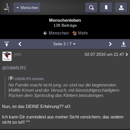
Menschen
Bereiche
Menschenleben
138 Beiträge
Echtzeit
Diskussionen
Blogs
Videos
Statistiken
Menschen
Mehr
Chat
Wiki
Neuigkeiten
Seite
2
/ 7
meine Rubriken
jofe
02.07.2010 um 21:47
Menschen
Wissenschaft
Politik
Mystery
Kriminalfälle
Spiritualität
Verschwörungen
Technologie
Ufologie
@GilbMLRS
Natur
Umfragen
Unterhaltung
GilbMLRS schrieb:
Ne Familie macht nicht jung, es sind nur die beginnenden
weitere Rubriken
Midlife Krisen und der Versuch, mit bürostuhlgeschädigtem
Rücken dem Sprössling das Klettern beizubringen.
Philosophie
Träume
Orte
Esoterik
Literatur
Nun, ist das DEINE Erfahrung?? oO
Astronomie
Helpdesk
Gruppen
Gaming
Filme
Ich kann Dir zumindest aus meiner Sicht versichern, das andem
Musik
Clash
Verbesserungen
Allmystery
English
nicht so ist!! ^^
Übersichten