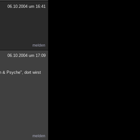
06.10.2004 um 16:41
melden
06.10.2004 um 17:09
 & Psyche", dort wirst
melden