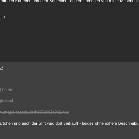
 mit den Kärtchen und dem Schreiber - andere sprechen von reiner Meschenk
st?
k?
9,00.html
gie.html
www.magic-factory.de/k007u001s002.htm
ärtchen und auch der Stift wird dort verkauft - beides ohne nähere Beschreibu