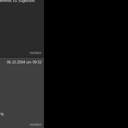
enntnis zu Sugestion.
melden
06.10.2004 um 09:52
ng.
melden