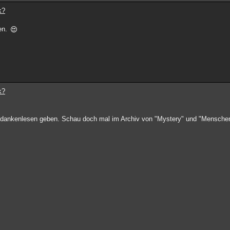
k?
den.
k?
 Gedankenlesen geben. Schau doch mal im Archiv von "Mystery" und "Menschen