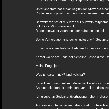
Er hat in dieser Show einige Expermente durchgefüh
Unter anderem hat er vor Beginn der Show auf eine
Publikum ausgewählt wird und unter anderem an we
Desweiteren hat er 9 Bücher zur Auswalh mitgebracht
beliebiges Wort merken sollte.
Dieses entweder zeichnen oder aufschreiben sollte.
Seine Vorhersagen und seine "gelesenen" Gedanken 
Er benuzte irgendwelche Kärtchen für die Zeichnung
Kerner wollte am Ende der Sendung - ohne diese Re
Meine Frage jetzt:
Was ist daran Trick? Und welcher?
Es soll auch sehr viel mit Menschenkenntnis zu tun 
Andererseits kann ich mir nicht vorstellen,. dass 
Ich glaube an Gedankenübertragung , aber in diesem
Auf einigen Internetseiten habe ich jetzt unterschie