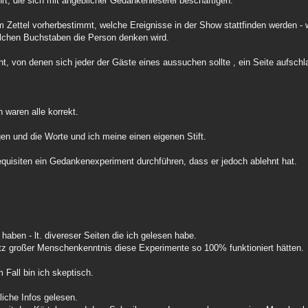
rt, die sich mit angeblicher Gedankenleserei beschäftigen.
m Zettel vorherbestimmt, welche Ereignisse in der Show stattfinden werden -
lchen Buchstaben die Person denken wird.
, von denen sich jeder der Gäste eines aussuchen sollte , ein Seite aufschla
waren alle korrekt.
en und die Worte und ich meine einen eigenen Stift.
quisiten ein Gedankenexperiment durchführen, dass er jedoch ablehnt hat.
haben - lt. divereser Seiten die ich gelesen habe.
trotz großer Menschenkenntnis diese Experimente so 100% funktioniert hätten.
 Fall bin ich skeptisch.
dliche Infos gelesen.