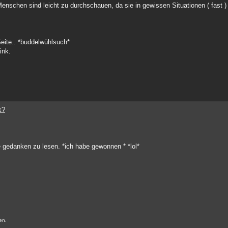
nschen sind leicht zu durchschauen, da sie in gewissen Situationen ( fast ) 
ite.. *buddelwühlsuch*
ink.
k?
ne gedanken zu lesen. *ich habe gewonnen * *lol*
ien.