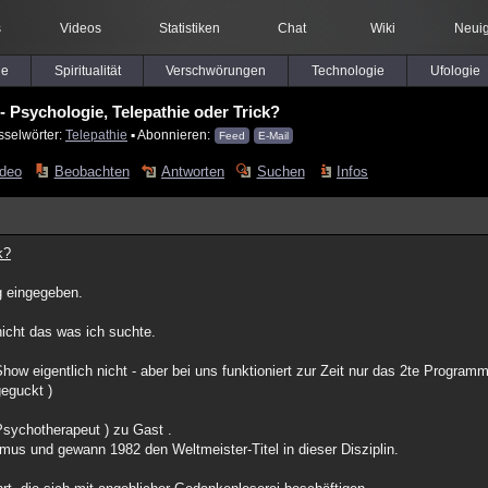
s
Videos
Statistiken
Chat
Wiki
Neuig
le
Spiritualität
Verschwörungen
Technologie
Ufologie
 Psychologie, Telepathie oder Trick?
sselwörter:
Telepathie
▪ Abonnieren:
Feed
E-Mail
ideo
Beobachten
Antworten
Suchen
Infos
k?
lg eingegeben.
nicht das was ich suchte.
how eigentlich nicht - aber bei uns funktioniert zur Zeit nur das 2te Program
geguckt )
 Psychotherapeut ) zu Gast .
smus und gewann 1982 den Weltmeister-Titel in dieser Disziplin.