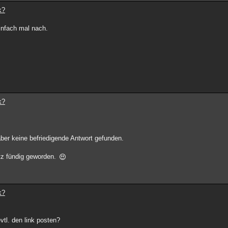
k?
infach mal nach.
k?
ber keine befriedigende Antwort gefunden.
etz fündig geworden.
k?
vtl. den link posten?