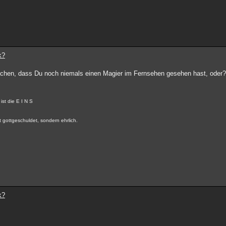
k?
machen, dass Du noch niemals einen Magier im Fernsehen gesehen hast, oder? 
st die E I N S
 gottgeschuldet, sondern ehrlich.
k?