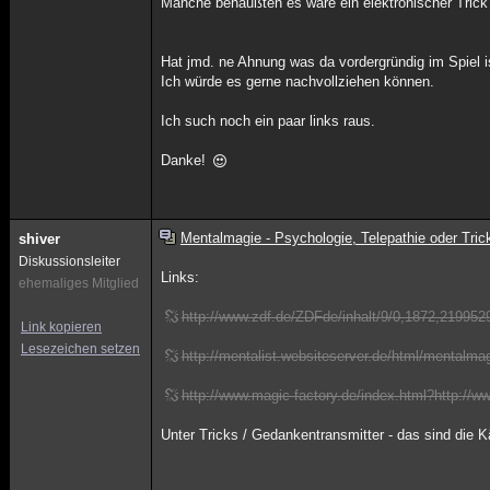
Manche behaußten es wäre ein elektronischer Trick
Hat jmd. ne Ahnung was da vordergründig im Spiel i
Ich würde es gerne nachvollziehen können.
Ich such noch ein paar links raus.
Danke!
Mentalmagie - Psychologie, Telepathie oder Tric
shiver
Diskussionsleiter
Links:
ehemaliges Mitglied
http://www.zdf.de/ZDFde/inhalt/9/0,1872,219952
Link kopieren
Lesezeichen setzen
http://mentalist.websiteserver.de/html/mentalma
http://www.magic-factory.de/index.html?http://
Unter Tricks / Gedankentransmitter - das sind die K