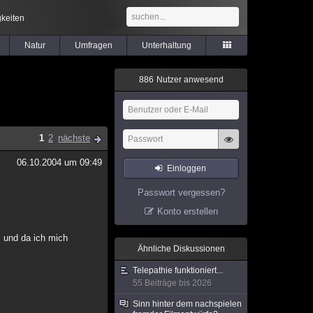
keiten
Natur
Umfragen
Unterhaltung
8
8
6
Nutzer anwesend
1
2
nächste
06.10.2004 um 09:49
Einloggen
Passwort vergessen?
Konto erstellen
m und da ich mich
Ähnliche Diskussionen
Telepathie funktioniert...
55 Beiträge bis 2026
Sinn hinter dem nachspielen