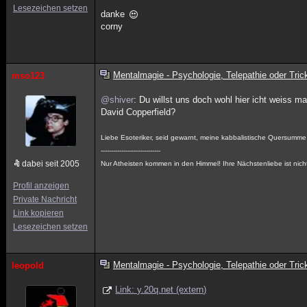
Lesezeichen setzen
danke
corny
Mentalmagie - Psychologie, Telepathie oder Tric
mso123
@shiver
: Du willst uns doch wohl hier icht weiss 
David Copperfield?
Liebe Esoteriker, seid gewarnt, meine kabbalistische Quersumme i
-----------------------------
dabei seit 2005
Nur Atheisten kommen in den Himmel! Ihre Nächstenliebe ist nicht
Profil anzeigen
Private Nachricht
Link kopieren
Lesezeichen setzen
Mentalmagie - Psychologie, Telepathie oder Tric
leopold
Link: y.20q.net (extern)