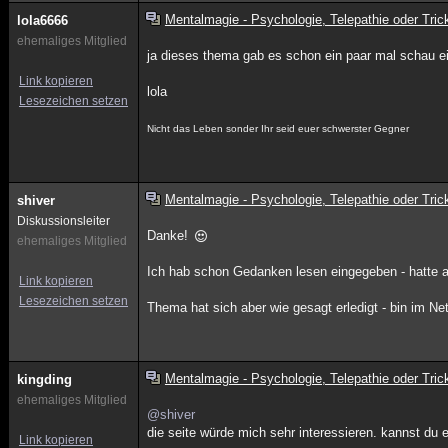
Mentalmagie - Psychologie, Telepathie oder Tric
lola6666
ehemaliges Mitglied
ja dieses thema gab es schon ein paar mal schau e
Link kopieren
lola
Lesezeichen setzen
Nicht das Leben sonder Ihr seid euer schwerster Gegner
Mentalmagie - Psychologie, Telepathie oder Tric
shiver
Diskussionsleiter
Danke!
ehemaliges Mitglied
Ich hab schon Gedanken lesen eingegeben - hatte a
Link kopieren
Lesezeichen setzen
Thema hat sich aber wie gesagt erledigt - bin im N
Mentalmagie - Psychologie, Telepathie oder Tric
kingding
ehemaliges Mitglied
@shiver
die seite würde mich sehr interessieren. kannst du e
Link kopieren