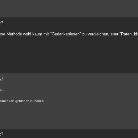
k?
diese Methode wohl kaum mit "Gedankenlesen" zu vergleichen, eher "Raten, bi
k?
ist
glauben) sie gefunden zu haben
k?