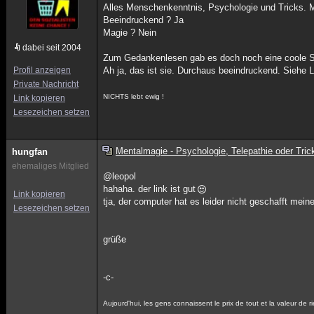
Alles Menschenkenntnis, Psychologie und Tricks. Me
Beeindruckend ? Ja
Magie ? Nein
dabei seit 2004
Zum Gedankenlesen gab es doch noch eine coole Se
Profil anzeigen
Ah ja, das ist sie. Durchaus beeindruckend. Siehe L
Private Nachricht
NICHTS lebt ewig !
Link kopieren
Lesezeichen setzen
Mentalmagie - Psychologie, Telepathie oder Tric
hungfan
ehemaliges Mitglied
@leopol
hahaha. der link ist gut
Link kopieren
tja, der computer hat es leider nicht geschafft mei
Lesezeichen setzen
grüße
-c-
Aujourd'hui, les gens connaissent le prix de tout et la valeur de r