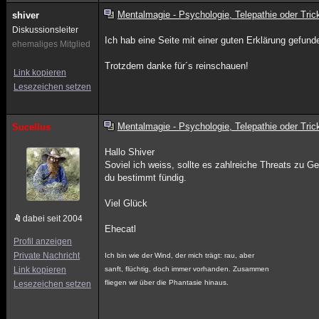
Mentalmagie - Psychologie, Telepathie oder Tric
shiver
Diskussionsleiter
Ich hab eine Seite mit einer guten Erklärung gefun
ehemaliges Mitglied
Trotzdem danke für´s reinschauen!
Link kopieren
Lesezeichen setzen
Mentalmagie - Psychologie, Telepathie oder Tric
Sucellus
Hallo Shiver
Soviel ich weiss, sollte es zahlreiche Threats zu
du bestimmt fündig.
Viel Glück
dabei seit 2004
Ehecatl
Profil anzeigen
Private Nachricht
Ich bin wie der Wind, der mich trägt: rau, aber
Link kopieren
sanft, flüchtig, doch immer vorhanden. Zusammen
fliegen wir über die Phantasie hinaus.
Lesezeichen setzen