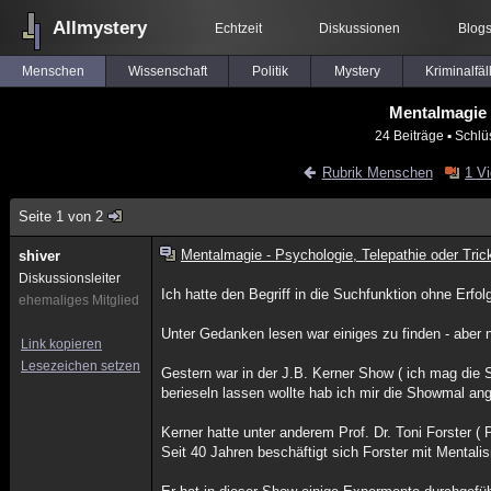
Allmystery
Echtzeit
Diskussionen
Blog
Menschen
Wissenschaft
Politik
Mystery
Kriminalfäl
Mentalmagie -
24 Beiträge
▪ Schlü
Rubrik Menschen
1 V
Seite 1 von 2
Mentalmagie - Psychologie, Telepathie oder Tric
shiver
Diskussionsleiter
Ich hatte den Begriff in die Suchfunktion ohne Erfo
ehemaliges Mitglied
Unter Gedanken lesen war einiges zu finden - aber 
Link kopieren
Lesezeichen setzen
Gestern war in der J.B. Kerner Show ( ich mag die S
berieseln lassen wollte hab ich mir die Showmal an
Kerner hatte unter anderem Prof. Dr. Toni Forster (
Seit 40 Jahren beschäftigt sich Forster mit Mentali