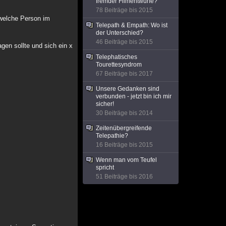
fremder Filmentwürfe?
78 Beiträge bis 2015
 welche Person im
Telepath & Empath: Wo ist
der Unterschied?
46 Beiträge bis 2015
gen sollte und sich ein x
Telephatisches
Tourettesyndrom
67 Beiträge bis 2017
Unsere Gedanken sind
verbunden - jetzt bin ich mir
sicher!
30 Beiträge bis 2014
Zeitenübergreifende
Telepathie?
16 Beiträge bis 2015
Wenn man vom Teufel
spricht
51 Beiträge bis 2016