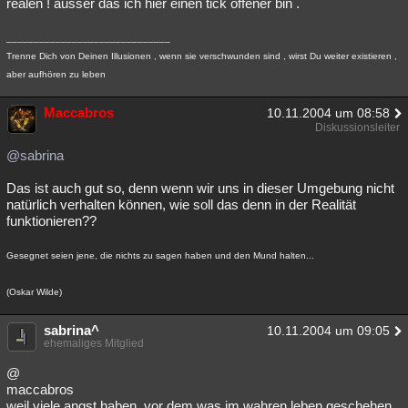
realen ! ausser das ich hier einen tick offener bin .
______________________________
Trenne Dich von Deinen Illusionen , wenn sie verschwunden sind , wirst Du weiter existieren ,
aber aufhören zu leben
Maccabros
10.11.2004 um 08:58
Diskussionsleiter
@sabrina
Das ist auch gut so, denn wenn wir uns in dieser Umgebung nicht
natürlich verhalten können, wie soll das denn in der Realität
funktionieren??
Gesegnet seien jene, die nichts zu sagen haben und den Mund halten...
(Oskar Wilde)
sabrina^
10.11.2004 um 09:05
ehemaliges Mitglied
@
maccabros
weil viele angst haben ,vor dem was im wahren leben geschehen