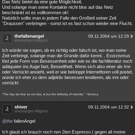
Das Netz bietet da eine gute Möglichkeit.
Und solange man seine Kontakte nicht blos auf das Netz
beschränkt ist es vollkommen ok!
Natürlich sollte man in jedem Falle den Großteil seiner Zeit
"Draussen" verbringen - sonst ist es fast schon wieder eine Flucht.
thefallenangel
09.11.2004 um 12:29
ehemaliges Mitglied
Ich würde nie sagen, ob es richtig oder falsch ist, wo man seine
Zeit verbringt, solange man die Gründe dafür kennt. . Exorzismus
löst jede Form von Besessenheit oder wie es die fachliteratur noch
adäquater ins Auge fast, Beseeltheit. Wenn sich also einer als Irre
oder Verrückt ansieht, weil er wie bekloppt Internetforen voll postet,
würde ich eher zu dem adjektiv besessen tendieren, als irre oder
verrückt
"The day we fear as our last, is but the birthday of eternity." ~Seneca
shiver
09.11.2004 um 12:32
ehemaliges Mitglied
@the
fallenAngel
Ich glaub ich brauch noch nen 2ten Espresso ( gegen all meine