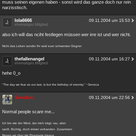
muss seinen eigenen haben - sonst wird das ganze doch nur rein
narzisstisch.
lola6666
09.11.2004 um 15:53
ehemaliges Mitglied
also ich will das nciht festlegen müssen wer irre ist und wer nicht.
Nicht das Leben sonder Ihr seid euer schwerster Gegner
thefallenangel
09.11.2004 um 16:27
ehemaliges Mitglied
hehe 0_o
"The day we fear as our last, is but the birthday of eternity." ~Seneca
Sucellus
09.11.2004 um 22:56
Normal people scare me...
Ich bin wie der Wind, der mich trägt: rau, aber
sanft, flüchtig, doch immer vorhanden. Zusammen
fliegen wir über die Phantasie hinaus.