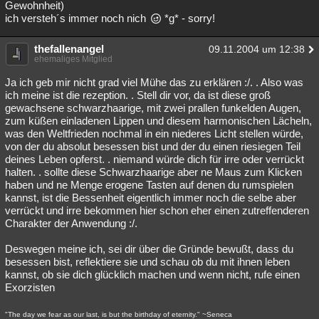
Gewohnheit)
ich versteh´s immer noch nich
*g* - sorry!
thefallenangel
09.11.2004 um 12:38
ehemaliges Mitglied
Ja ich geb mir nicht grad viel Mühe das zu erklären :/. . Also was
ich meine ist die rezeption. . Stell dir vor, da ist diese groß
gewachsene schwarzhaarige, mit zwei prallen funkelden Augen,
zum küßen einladenen Lippen und diesem harmonischen Lächeln,
was den Weltfrieden nochmal in ein niederes Licht stellen würde,
von der du absolut besessen bist und der du einen riesiegen Teil
deines Leben opferst. . niemand würde dich für irre oder verrückt
halten. . sollte diese Schwarzhaarige aber ne Maus zum Klicken
haben und ne Menge erogene Tasten auf denen du rumspielen
kannst, ist die Bessenheit eigentlich immer noch die selbe aber
verrückt und irre bekommen hier schon eher einen zutreffenderen
Charakter der Anwendung :/.
Deswegen meine ich, sei dir über die Gründe bewußt, dass du
besessen bist, reflektiere sie und schau ob du mit ihnen leben
kannst, ob sie dich glücklich machen und wenn nicht, rufe einen
Exorzisten
"The day we fear as our last, is but the birthday of eternity." ~Seneca