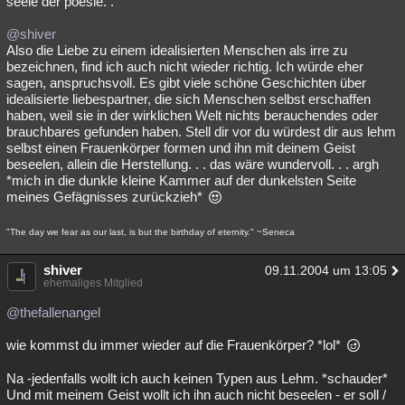
seele der poesie. .
@shiver
Also die Liebe zu einem idealisierten Menschen als irre zu
bezeichnen, find ich auch nicht wieder richtig. Ich würde eher
sagen, anspruchsvoll. Es gibt viele schöne Geschichten über
idealisierte liebespartner, die sich Menschen selbst erschaffen
haben, weil sie in der wirklichen Welt nichts berauchendes oder
brauchbares gefunden haben. Stell dir vor du würdest dir aus lehm
selbst einen Frauenkörper formen und ihn mit deinem Geist
beseelen, allein die Herstellung. . . das wäre wundervoll. . . argh
*mich in die dunkle kleine Kammer auf der dunkelsten Seite
meines Gefägnisses zurückzieh*
"The day we fear as our last, is but the birthday of eternity." ~Seneca
shiver
09.11.2004 um 13:05
ehemaliges Mitglied
@thefallenangel
wie kommst du immer wieder auf die Frauenkörper? *lol*
Na -jedenfalls wollt ich auch keinen Typen aus Lehm. *schauder*
Und mit meinem Geist wollt ich ihn auch nicht beseelen - er soll /