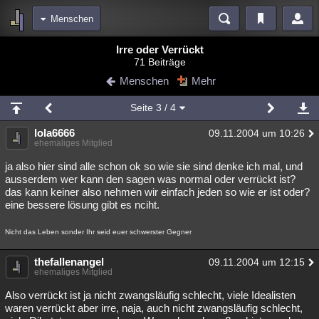
Menschen
Bereiche
Irre oder Verrückt
71 Beiträge
Echtzeit
Diskussionen
Blogs
Videos
Statistiken
Menschen
Mehr
Chat
Wiki
Neuigkeiten
2
Seite
3
/ 4
meine Rubriken
lola6666
09.11.2004 um 10:26
Menschen
Wissenschaft
Politik
Mystery
Kriminalfälle
ehemaliges Mitglied
Spiritualität
Verschwörungen
Technologie
Ufologie
ja also hier sind alle schon ok so wie sie sind denke ich mal, und
ausserdem wer kann den sagen was normal oder verrückt ist?
das kann keiner also nehmen wir einfach jeden so wie er ist oder?
Natur
Umfragen
Unterhaltung
eine bessere lösung gibt es nciht.
weitere Rubriken
Nicht das Leben sonder Ihr seid euer schwerster Gegner
Philosophie
Träume
Orte
Esoterik
Literatur
thefallenangel
09.11.2004 um 12:15
Astronomie
Helpdesk
Gruppen
Gaming
Filme
ehemaliges Mitglied
Musik
Clash
Verbesserungen
Allmystery
English
Also verrückt ist ja nicht zwangsläufig schlecht, viele Idealisten
waren verrückt aber irre, naja, auch nicht zwangsläufig schlecht,
Übersichten