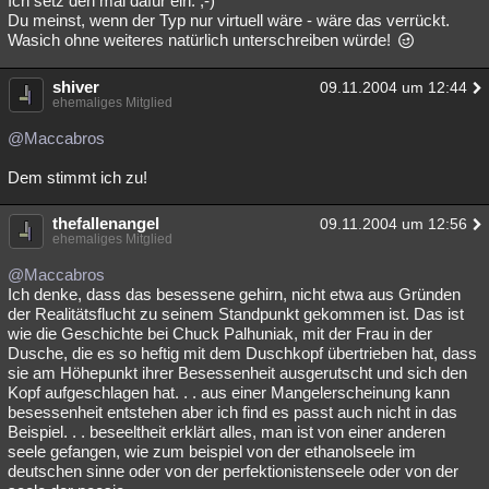
Ich setz den mal dafür ein. ;-)
Du meinst, wenn der Typ nur virtuell wäre - wäre das verrückt.
Wasich ohne weiteres natürlich unterschreiben würde!
shiver
09.11.2004 um 12:44
ehemaliges Mitglied
@Maccabros
Dem stimmt ich zu!
thefallenangel
09.11.2004 um 12:56
ehemaliges Mitglied
@Maccabros
Ich denke, dass das besessene gehirn, nicht etwa aus Gründen
der Realitätsflucht zu seinem Standpunkt gekommen ist. Das ist
wie die Geschichte bei Chuck Palhuniak, mit der Frau in der
Dusche, die es so heftig mit dem Duschkopf übertrieben hat, dass
sie am Höhepunkt ihrer Besessenheit ausgerutscht und sich den
Kopf aufgeschlagen hat. . . aus einer Mangelerscheinung kann
besessenheit entstehen aber ich find es passt auch nicht in das
Beispiel. . . beseeltheit erklärt alles, man ist von einer anderen
seele gefangen, wie zum beispiel von der ethanolseele im
deutschen sinne oder von der perfektionistenseele oder von der