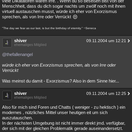
viele Dikatatoren waren Irre. . Wenn du so beseßen bist von der
Menschheit, dass du dich sogar nachts um zwölf noch mit ihnen
Besucht
Teilgenommen
Alle
Neue
Geschlossen
virtuell austauschen musst, würde ich eher von Exorzismus
sprechen, als von Irre oder Verrückt
Lesenswert
Schlüsselwörter
"The day we fear as our last, is but the birthday of eternity." ~Seneca
shiver
09.11.2004 um 12:21
ehemaliges Mitglied
@thefallenangel
würde ich eher von Exorzismus sprechen, als von Irre oder
Verrückt
Was meinst du damit - Exorzismus? Also in dem Sinne hier...
shiver
09.11.2004 um 12:25
ehemaliges Mitglied
Also für mich sind Foren und Chatts ( weniger - zu hektisch ) ein
modernes , nützliches Mittel unser heutigen eit um sich
auszutauschen.
In der nächsten Umgebung ist nicht immer direkt jmd. verfügbar,
der sich mit der gleichen Problematik gerade auseinandersetzt.