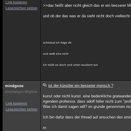
Link kopieren
>>das heißt aber nciht gleich das er ein besserer M
Lesezeichen setzen
und ob der das was er da sieht nicht doch vielleicht 
schicksal ich folge dir
und wollt ichs nicht
ich müßt es doch und unter seufzern tun
ist der künstler ein besserer mensch ?
mindgone
ehemaliges Mitglied
kunst oder nicht kunst. eine bedenkliche gratwande
irgendein professor, dass adolf hitler nicht zum "pro
Link kopieren
Was ich damit sagen will? im grunde genommen nic
Lesezeichen setzen
Ich bin dafür dass der thread auf ansuchen des erste
m