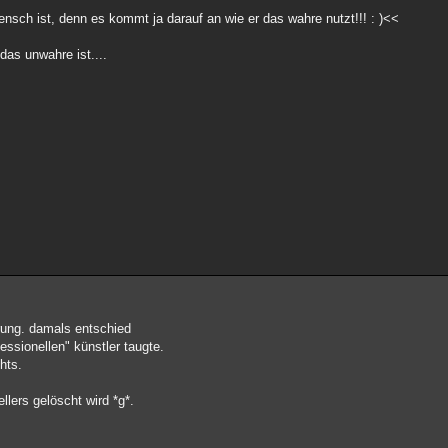
ensch ist, denn es kommt ja darauf an wie er das wahre nutzt!!! : )<<
das unwahre ist....
rung. damals entschied
fessionellen" künstler taugte.
hts.
llers gelöscht wird *g*.