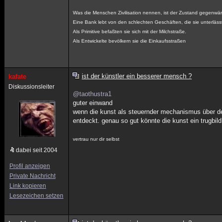
Was die Menschen Zivilisation nennen, ist der Zustand gegenwärt
Eine Bank lebt von den schlechten Geschäften, die sie unterläss
Als Primitive befaßten sie sich mit der Milchstraße.
Als Entwickelte bevölkern sie die Einkaufsstraßen
ist der künstler ein besserer mensch ?
kafate
Diskussionsleiter
@taothustra1
guter einwand
wenn die kunst als steuernder mechanismus über dem
entdeckt. genau so gut könnte die kunst ein trugbild
vertrau nur dir selbst
dabei seit 2004
Profil anzeigen
Private Nachricht
Link kopieren
Lesezeichen setzen