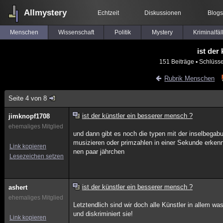
Allmystery
Echtzeit
Diskussionen
Blogs
Menschen
Wissenschaft
Politik
Mystery
Kriminalfäl
ist der
151 Beiträge
▪ Schlüsse
Rubrik Menschen
Seite 4 von 8
ist der künstler ein besserer mensch ?
jimknopf1708
ehemaliges Mitglied
und dann gibt es noch die typen mit der inselbegabun
musizieren oder primzahlen in einer Sekunde erken
Link kopieren
nen paar jährchen
Lesezeichen setzen
ist der künstler ein besserer mensch ?
ashert
ehemaliges Mitglied
Letztendlich sind wir doch alle Künstler in allem wa
und diskriminiert sie!
Link kopieren