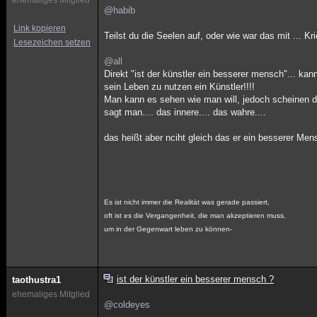
ehemaliges Mitglied
@habib
Link kopieren
Teilst du die Seelen auf, oder wie war das mit ... K
Lesezeichen setzen
@all
Direkt "ist der künstler ein besserer mensch"... ka
sein Leben zu nutzen ein Künstler!!!!
Man kann es sehen wie man will, jedoch scheinen die
sagt man.... das innere.... das wahre....
das heißt aber nciht gleich das er ein besserer Mens
Es ist nicht immer die Realität was gerade passiert,
oft ist es die Vergangenheit, die man akzeptieren muss,
um in der Gegenwart leben zu können-
ist der künstler ein besserer mensch ?
taothustra1
ehemaliges Mitglied
@coldeyes