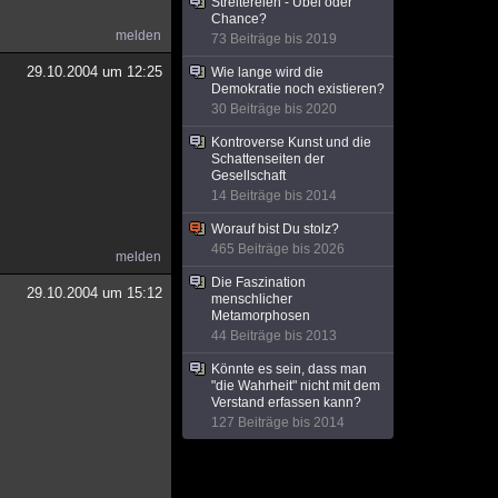
Streitereien - Übel oder
Chance?
melden
73 Beiträge bis 2019
29.10.2004 um 12:25
Wie lange wird die
Demokratie noch existieren?
30 Beiträge bis 2020
Kontroverse Kunst und die
Schattenseiten der
Gesellschaft
14 Beiträge bis 2014
Worauf bist Du stolz?
465 Beiträge bis 2026
melden
Die Faszination
29.10.2004 um 15:12
menschlicher
Metamorphosen
44 Beiträge bis 2013
Könnte es sein, dass man
"die Wahrheit" nicht mit dem
Verstand erfassen kann?
127 Beiträge bis 2014