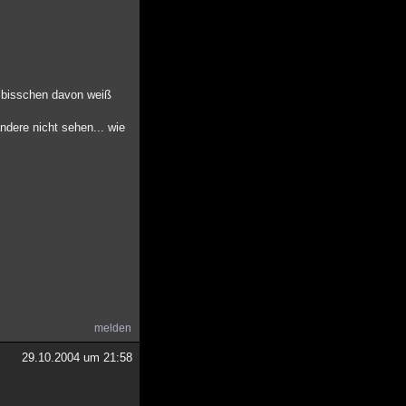
in bisschen davon weiß
ndere nicht sehen... wie
melden
29.10.2004 um 21:58