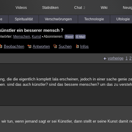
Videos
Statistiken
Chat
Wiki
Neuig
2
le
Spiritualität
Verschwörungen
Technologie
Ufologie
 künstler ein besserer mensch ?
lwörter:
Menschen
,
Kunst
▪ Abonnieren:
Feed
E-Mail
Beobachten
Antworten
Suchen
Infos
vorherige
1
2
g, die die eigentlich komplett lala erscheinen, jedoch in einer sache genie ze
nen. sind das auch künstler? sind das bessere menschen? um das zu versteh
s wir tun, wenn jemand sagt er sei Künstler, dann stellt er seine Kunst damit 