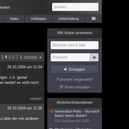
keiten
Natur
Umfragen
Unterhaltung
6
6
6
Nutzer anwesend
3
4
5
6
7
8
nächste
29.10.2004 um 11:54
Einloggen
igen. z.b. genial
Passwort vergessen?
en bedarf es wohl noch
Konto erstellen
melden
Ähnliche Diskussionen
29.10.2004 um 11:58
Generation Party – Nur noch
feiern, feiern, feiern?
nur über die von anderen
625 Beiträge bis 2026