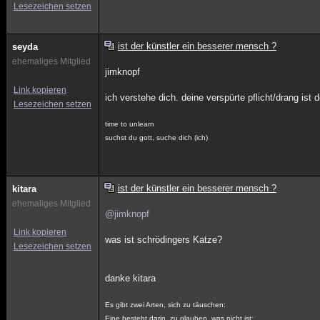
Lesezeichen setzen
ist der künstler ein besserer mensch ?
seyda
ehemaliges Mitglied
jimknopf
Link kopieren
ich verstehe dich. deine verspürte pflicht/drang ist 
Lesezeichen setzen
time to unlearn
suchst du gott, suche dich (ich)
ist der künstler ein besserer mensch ?
kitara
ehemaliges Mitglied
@jimknopf
Link kopieren
was ist schrödingers Katze?
Lesezeichen setzen
danke kitara
Es gibt zwei Arten, sich zu täuschen:
Eine besteht darin, zu glauben, was nicht ist;