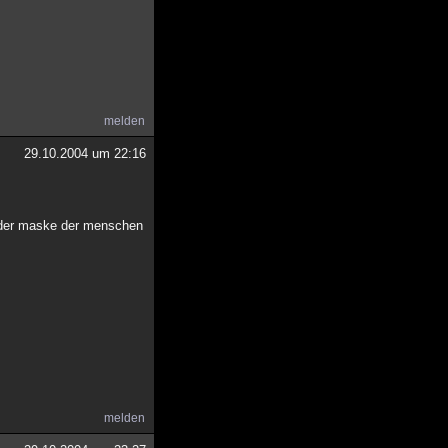
melden
29.10.2004 um 22:16
er der maske der menschen
melden