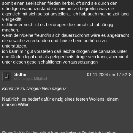
somit einen seelischen frieden herbei. oft sind sie durch den
ständigen waachzustand zu naiv um zu begreifen was sie
eigentlich mit sich selbst anstellen... ich hab auch mal ne zeit lang
viel gekifft.
schlimmer noch ist es bei drogen die somatisch abhängig
machen.
wenn dein/deine freund/in sich dauerzudröhnt wäre es angebracht
die ursache zu erkunden und ihn/sie beim aufhören zu
unterstützen.
ich kann mir gut vorstellen daß leichte drogen wie cannabis unter
umständen legal und als gelegenheits droge sein kann, aber nicht
unter diesen gesellschaftlichen vorraussetzungen
Sidhe
01.11.2004 um 17:52
ehemaliges Mitglied
Könnt ihr zu Drogen Nein sagen?
Natürlich, es bedarf dafür einzig eines festen Wollens, einem
starken Willen!
Wer nur Stroh im Kopf hat, sollte sich vor dem Funken der Wahrheit in Acht nehmen.