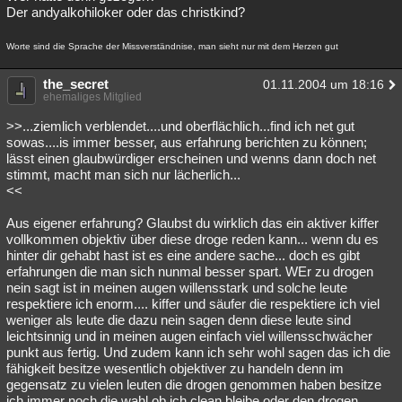
Der andyalkohiloker oder das christkind?
Worte sind die Sprache der Missverständnise, man sieht nur mit dem Herzen gut
the_secret
01.11.2004 um 18:16
ehemaliges Mitglied
>>...ziemlich verblendet....und oberflächlich...find ich net gut
sowas....is immer besser, aus erfahrung berichten zu können;
lässt einen glaubwürdiger erscheinen und wenns dann doch net
stimmt, macht man sich nur lächerlich...
<<
Aus eigener erfahrung? Glaubst du wirklich das ein aktiver kiffer
vollkommen objektiv über diese droge reden kann... wenn du es
hinter dir gehabt hast ist es eine andere sache... doch es gibt
erfahrungen die man sich nunmal besser spart. WEr zu drogen
nein sagt ist in meinen augen willensstark und solche leute
respektiere ich enorm.... kiffer und säufer die respektiere ich viel
weniger als leute die dazu nein sagen denn diese leute sind
leichtsinnig und in meinen augen einfach viel willensschwächer
punkt aus fertig. Und zudem kann ich sehr wohl sagen das ich die
fähigkeit besitze wesentlich objektiver zu handeln denn im
gegensatz zu vielen leuten die drogen genommen haben besitze
ich immer noch die wahl ob ich clean bleibe oder den drogen