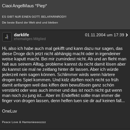
Ciaoi AngelMaus *Piep*
Besucht
Teilgenommen
Alle
Neue
Geschlossen
ES GIBT NUR EINEN GOTT; BELAFARINROD!!!
Lesenswert
Schlüsselwörter
Die beste Band der Welt sind und bleiben
darklife
01.11.2004 um 17:39
ehemaliges Mitglied
Hi, also ich habe auch mal gekifft und kann dazu nur sagen, das
diese Droge dich jetzt nicht abhängig macht oder in irgendeiner
weise kaputt macht. Bei mir zumindest nicht. Ab und an flieht man
halt aus seinem Alltag, probleme kannst du nicht damit lösen aber
du kannst sie mal ne zeitlang hinter dir lassen. Aber ich würde
jederzeit nein sagen können. Schlimmer wirds wenn härtere
drogen ins Spiel kommen. Und kidz dürften noch nicht so früh
damit anfangen weil das kiffen dein bewußtsein ganz schön
verstärkt oder was auch immer und das ist noch nicht gut wenn
man noch zu jung ist... Aber im Endeffekt sollte man immer die
finger von drogen lassen, denn helfen tuen sie dir auf keinen fall...
OneLuv
Peace Love & Harmonieeeezzzz