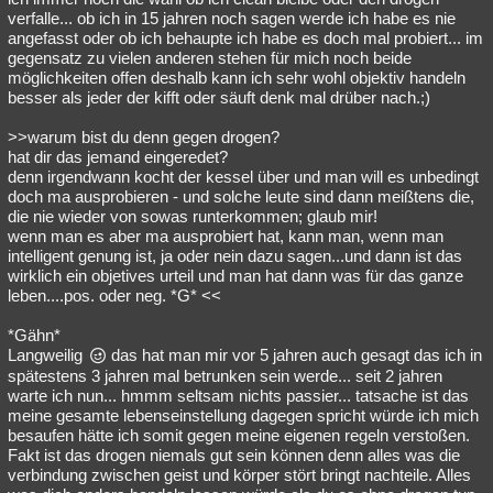
verfalle... ob ich in 15 jahren noch sagen werde ich habe es nie
angefasst oder ob ich behaupte ich habe es doch mal probiert... im
gegensatz zu vielen anderen stehen für mich noch beide
möglichkeiten offen deshalb kann ich sehr wohl objektiv handeln
besser als jeder der kifft oder säuft denk mal drüber nach.;)
>>warum bist du denn gegen drogen?
hat dir das jemand eingeredet?
denn irgendwann kocht der kessel über und man will es unbedingt
doch ma ausprobieren - und solche leute sind dann meißtens die,
die nie wieder von sowas runterkommen; glaub mir!
wenn man es aber ma ausprobiert hat, kann man, wenn man
intelligent genung ist, ja oder nein dazu sagen...und dann ist das
wirklich ein objetives urteil und man hat dann was für das ganze
leben....pos. oder neg. *G* <<
*Gähn*
Langweilig
das hat man mir vor 5 jahren auch gesagt das ich in
spätestens 3 jahren mal betrunken sein werde... seit 2 jahren
warte ich nun... hmmm seltsam nichts passier... tatsache ist das
meine gesamte lebenseinstellung dagegen spricht würde ich mich
besaufen hätte ich somit gegen meine eigenen regeln verstoßen.
Fakt ist das drogen niemals gut sein können denn alles was die
verbindung zwischen geist und körper stört bringt nachteile. Alles