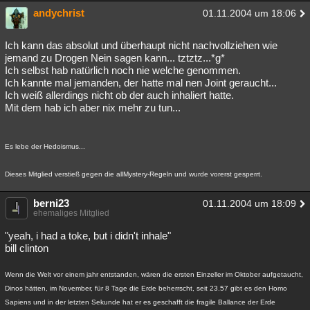
andychrist
01.11.2004 um 18:06
Ich kann das absolut und überhaupt nicht nachvollziehen wie
jemand zu Drogen Nein sagen kann... tztztz...*g*
Ich selbst hab natürlich noch nie welche genommen.
Ich kannte mal jemanden, der hatte mal nen Joint geraucht...
Ich weiß allerdings nicht ob der auch inhaliert hatte.
Mit dem hab ich aber nix mehr zu tun...
Es lebe der Hedoismus...
Dieses Mitglied verstieß gegen die allMystery-Regeln und wurde vorerst gesperrt.
berni23
01.11.2004 um 18:09
ehemaliges Mitglied
"yeah, i had a toke, but i didn't inhale"
bill clinton
Wenn die Welt vor einem jahr entstanden, wären die ersten Einzeller im Oktober aufgetaucht,
Dinos hätten, im November, für 8 Tage die Erde beherrscht, seit 23.57 gibt es den Homo
Sapiens und in der letzten Sekunde hat er es geschafft die fragile Ballance der Erde