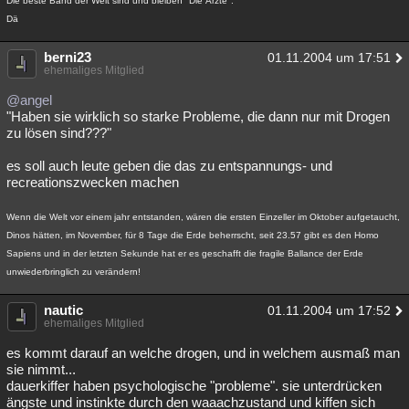
Die beste Band der Welt sind und bleiben "Die Ärzte".
Dä
berni23
01.11.2004 um 17:51
ehemaliges Mitglied
@angel
"Haben sie wirklich so starke Probleme, die dann nur mit Drogen
zu lösen sind???"
es soll auch leute geben die das zu entspannungs- und
recreationszwecken machen
Wenn die Welt vor einem jahr entstanden, wären die ersten Einzeller im Oktober aufgetaucht,
Dinos hätten, im November, für 8 Tage die Erde beherrscht, seit 23.57 gibt es den Homo
Sapiens und in der letzten Sekunde hat er es geschafft die fragile Ballance der Erde
unwiederbringlich zu verändern!
nautic
01.11.2004 um 17:52
ehemaliges Mitglied
es kommt darauf an welche drogen, und in welchem ausmaß man
sie nimmt...
dauerkiffer haben psychologische "probleme". sie unterdrücken
ängste und instinkte durch den waaachzustand und kiffen sich