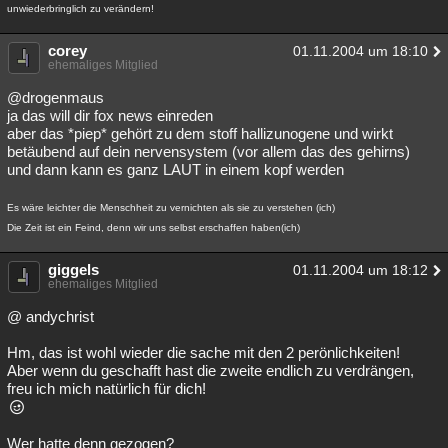
unwiederbringlich zu verändern!
corey
01.11.2004 um 18:10
ehemaliges Mitglied
@drogenmaus
ja das will dir fox news einreden
aber das *piep* gehört zu dem stoff hallizunogene und wirkt
betäubend auf dein nervensystem (vor allem das des gehirns)
und dann kann es ganz LAUT in einem kopf werden
Es wäre leichter die Menschheit zu vernichten als sie zu verstehen (ich)
Die Zeit ist ein Feind, denn wir uns selbst erschaffen haben(ich)
giggels
01.11.2004 um 18:12
ehemaliges Mitglied
@ andychrist
Hm, das ist wohl wieder die sache mit den 2 perönlichkeiten!
Aber wenn du geschafft hast die zweite endlich zu verdrängen,
freu ich mich natürlich für dich!
Wer hatte denn gezogen?