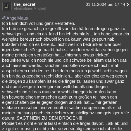
the_secret
01.11.2004 um 17:44
ehemaliges Mitglied
@AngelMaus
Ich kann dich voll und ganz verstehen.
Ich hab nie geraucht, nie gekifft von den härteren drogen ganz zu
schweigen... und ein alk feind bin ich ebenfalls... ich habe sogar ein
weinglas bereut nach obwohl ich da kaum was gespürt hab
trotzdem hab ich es bereut... nicht weil ich bedrunken war oder
irgendwie scheiße gemacht habe... sondern weil das schon gegen
meine prinzipien verstoßen hat... (niemals etwas trinken)
betrunken war ich noch nie und ich schwöre bei allem das ich das
auch nie sein werde... rauchen und kiffen werde ich nicht mal
ausprobieren und den rest bei dem muss ich ja wohl nichts sagen.
Ich bin da zugegeben recht kleinlich... aber der einzige weg gegen
die drogen zu kämpfen ist es die finger zu lassen und zwar ganz
und somit zeige ich der ganzen welt das alk und drogen
schwachsinn ist das man sehr wohl dagegen kämpfen kann...
Ich bewerte einen menschen auch zum großen teil nach den
eigenschaften die er gegen drogen und alk hat.... mir gefallen
schlaue menschen und vernunft in sachen drogen und alk sind
meiner meinung nach ein zeichen von intelligenz und geistiger reife
darum: SAGT NEIN ZU DEN DROGEN!!!
Probiert es nicht einmal lasst einfach die finger davon... alk ab und
zu gut es muss ja nicht jeder so vorsichtig sein wie ich aber die