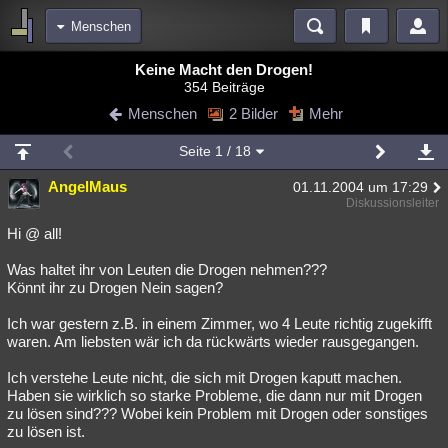
Menschen
Bereiche
Keine Macht den Drogen!
354 Beiträge
Echtzeit
Diskussionen
Blogs
Videos
Statistiken
Menschen
2 Bilder
Mehr
Chat
Wiki
Neuigkeiten
Seite
1
/ 18
meine Rubriken
AngelMaus
01.11.2004 um 17:29
Menschen
Wissenschaft
Politik
Mystery
Kriminalfälle
Diskussionsleiter
Spiritualität
Verschwörungen
Technologie
Ufologie
Hi @ all!
Was haltet ihr von Leuten die Drogen nehmen???
Natur
Umfragen
Unterhaltung
Könnt ihr zu Drogen Nein sagen?
weitere Rubriken
Ich war gestern z.B. in einem Zimmer, wo 4 Leute richtig zugekifft
Philosophie
Träume
Orte
Esoterik
Literatur
waren. Am liebsten wär ich da rückwärts wieder rausgegangen.
Astronomie
Helpdesk
Gruppen
Gaming
Filme
Ich verstehe Leute nicht, die sich mit Drogen kaputt machen.
Haben sie wirklich so starke Probleme, die dann nur mit Drogen
Musik
Clash
Verbesserungen
Allmystery
English
zu lösen sind??? Wobei kein Problem mit Drogen oder sonstiges
zu lösen ist.
Übersichten