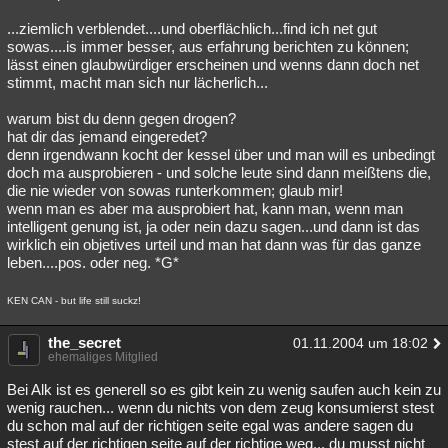
...ziemlich verblendet....und oberflächlich...find ich net gut
sowas....is immer besser, aus erfahrung berichten zu können;
lässt einen glaubwürdiger erscheinen und wenns dann doch net
stimmt, macht man sich nur lächerlich...
warum bist du denn gegen drogen?
hat dir das jemand eingeredet?
denn irgendwann kocht der kessel über und man will es unbedingt
doch ma ausprobieren - und solche leute sind dann meißtens die,
die nie wieder von sowas runterkommen; glaub mir!
wenn man es aber ma ausprobiert hat, kann man, wenn man
intelligent genung ist, ja oder nein dazu sagen...und dann ist das
wirklich ein objetives urteil und man hat dann was für das ganze
leben....pos. oder neg. *G*
KEN CAN - but life still suckz!
the_secret
01.11.2004 um 18:02
ehemaliges Mitglied
Bei Alk ist es generell so es gibt kein zu wenig saufen auch kein zu
wenig rauchen... wenn du nichts von dem zeug konsumierst stest
du schon mal auf der richtigen seite egal was andere sagen du
stest auf der richtigen seite auf der richtige weg... du musst nicht