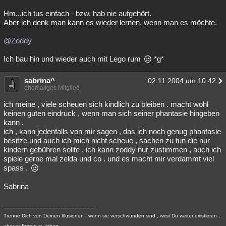
Hm...ich tus einfach - bzw. hab nie aufgehört.
Aber ich denk man kann es wieder lernen, wenn man es möchte.
@Zoddy
Ich bau hin und wieder auch mit Lego rum
*g*
sabrina^
02.11.2004 um 10:42
ehemaliges Mitglied
ich meine , viele scheuen sich kindlich zu bleiben . macht wohl
keinen guten eindruck , wenn man sich seiner phantasie hingeben
kann .
ich , kann jedenfalls von mir sagen , das ich noch genug phantasie
besitze und auch ich mich nicht scheue , sachen zu tun die nur
kindern gebühren sollte . ich kann zoddy nur zustimmen , auch ich
spiele gerne mal zelda und co . und es macht mir verdammt viel
spass .
Sabrina
______________________________
Trenne Dich von Deinen Illusionen , wenn sie verschwunden sind , wirst Du weiter existieren ,
aber aufhören zu leben