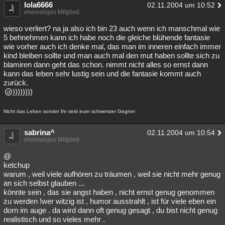
lola6666
02.11.2004 um 10:52
ehemaliges Mitglied
wieso verliert? na ja also ich bin 23 auch wenn ich manschmal wie
5 behnehmen kann ich habe noch die gleiche blühende fantasie
wie vorher auch ich denke mal, das man im inneren einfach immer
kind bleiben sollte und man auch mal den mut haben sollte sich zu
blamiren dann geht das schon. nimmt nicht alles so ernst dann
kann das leben sehr lustig sein und die fantasie kommt auch
zurück.
))))))))
Nicht das Leben sonder Ihr seid euer schwerster Gegner
sabrina^
02.11.2004 um 10:54
ehemaliges Mitglied
@
ketchup
warum , weil viele aufhören zu träumen , weil sie nicht mehr genug
an sich selbst glauben ...
könnte sein , das sie angst haben , nicht ernst genug genommen
zu werden !wer witzig ist , humor ausstrahlt , ist für viele eben ein
dorn im auge . da wird dann oft genug gesagt , du bist nicht genug
realistisch und so vieles mehr .