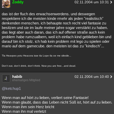
Zoddy
02.11.2004 um 10:31
Besucht
Teilgenommen
Alle
Neue
Geschlossen
das ist der fluch des erwachsenwerdens. und deswegen
Lesenswert
Schlüsselwörter
respektiere ich die meisten kinde rmehr als jeden "realistisch"
denkenden menschen. ich behaupte noch recht viel fantasie zu
besitzen und sie im laufe meiner jahre sogar verstärkt zu haben.
das liegt aber auch daran, das ich auf offener straße auch kein
problem habe rumzualbern, weil ich einfach kind geblieben bin und
darauf bin ich stolz. ich hab kein problem mit lego zu spielen oder
mario auf dem gamecube. den meisten ist das zu "kindisch"...
Tla Heavpes yotu Heacora isse tla Lope tla oe me silesile...
Don't eat, don't drink, don't think. Now you are free...and dead.
habib
02.11.2004 um 10:40
ehemaliges Mitglied
@ketchup1
Wenn man auf hört zu lieben, verliert seine Fantasie!
Wenn man glaubt, dass das Leben nicht Süß ist, hört auf zu lieben.
Wenn man ihm sein Herz bricht
Wenn man ihn mal verletzt