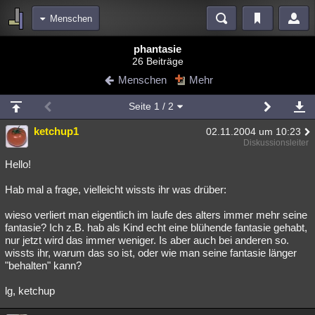
Menschen
Bereiche
phantasie
26 Beiträge
Echtzeit
Diskussionen
Blogs
Videos
Statistiken
Menschen
Mehr
Chat
Wiki
Neuigkeiten
Seite
1
/ 2
meine Rubriken
ketchup1
02.11.2004 um 10:23
Menschen
Wissenschaft
Politik
Mystery
Kriminalfälle
Diskussionsleiter
Spiritualität
Verschwörungen
Technologie
Ufologie
Hello!
Hab mal a frage, vielleicht wissts ihr was drüber:
Natur
Umfragen
Unterhaltung
weitere Rubriken
wieso verliert man eigentlich im laufe des alters immer mehr seine
fantasie? Ich z.B. hab als Kind echt eine blühende fantasie gehabt,
Philosophie
Träume
Orte
Esoterik
Literatur
nur jetzt wird das immer weniger. Is aber auch bei anderen so.
wissts ihr, warum das so ist, oder wie man seine fantasie länger
Astronomie
Helpdesk
Gruppen
Gaming
Filme
"behalten" kann?
Musik
Clash
Verbesserungen
Allmystery
English
lg, ketchup
Übersichten