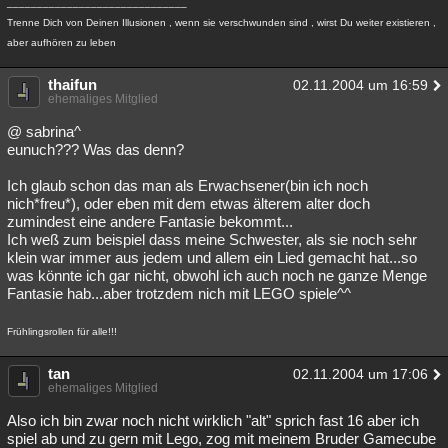
______________________________
Trenne Dich von Deinen Illusionen , wenn sie verschwunden sind , wirst Du weiter existieren ,
aber aufhören zu leben
thaifun
02.11.2004 um 16:59
ehemaliges Mitglied
@ sabrina^
eunuch??? Was das denn?
Ich glaub schon das man als Erwachsener(bin ich noch
nich*freu*), oder eben mit dem etwas älterem alter doch
zumindest eine andere Fantasie bekommt...
Ich weß zum beispiel dass meine Schwester, als sie noch sehr
klein war immer aus jedem und allem ein Lied gemacht hat...so
was könnte ich gar nicht, obwohl ich auch noch ne ganze Menge
Fantasie hab...aber trotzdem nich mit LEGO spiele^^
Frühlingsrollen für alle!!!
tan
02.11.2004 um 17:06
ehemaliges Mitglied
Also ich bin zwar noch nicht wirklich "alt" sprich fast 16 aber ich
spiel ab und zu gern mit Lego, zog mit meinem Bruder Gamecube