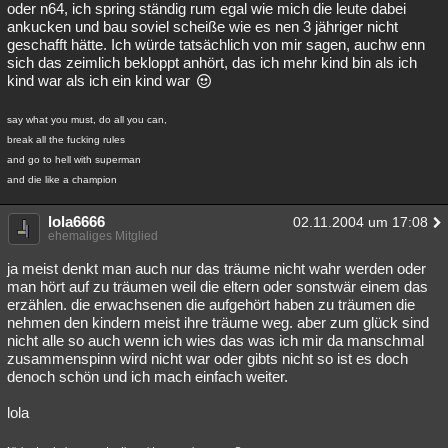
oder n64, ich spring ständig rum egal wie mich die leute dabei
ankucken und bau soviel scheiße wie es nen 3 jähriger nicht
geschafft hätte. Ich würde tatsächlich von mir sagen, auchw enn
sich das zeimlich bekloppt anhört, das ich mehr kind bin als ich
kind war als ich ein kind war
say what you must, do all you can,
break all the fucking rules
and go to hell with superman
and die like a champion
lola6666
02.11.2004 um 17:08
ehemaliges Mitglied
ja meist denkt man auch nur das träume nicht wahr werden oder
man hört auf zu träumen weil die eltern oder sonstwär einem das
erzählen. die erwachsenen die aufgehört haben zu träumen die
nehmen den kindern meist ihre träume weg. aber zum glück sind
nicht alle so auch wenn ich wies das was ich mir da manschmal
zusammenspinn wird nicht war oder gibts nicht so ist es doch
denoch schön und ich mach einfach weiter.
lola