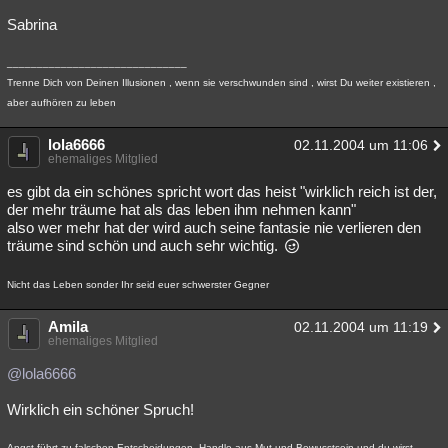
Sabrina
______________________________
Trenne Dich von Deinen Illusionen , wenn sie verschwunden sind , wirst Du weiter existieren ,
aber aufhören zu leben
lola6666
02.11.2004 um 11:06
ehemaliges Mitglied
es gibt da ein schönes spricht wort das heist "wirklich reich ist der,
der mehr träume hat als das leben ihm nehmen kann"
also wer mehr hat der wird auch seine fantasie nie verlieren den
träume sind schön und auch sehr wichtig.
Nicht das Leben sonder Ihr seid euer schwerster Gegner
Amila
02.11.2004 um 11:19
ehemaliges Mitglied
@lola6666
Wirklich ein schöner Spruch!
Angst führt zu falschen Entscheidungen. Handle aus Mut und Bewusstsein und du wirst