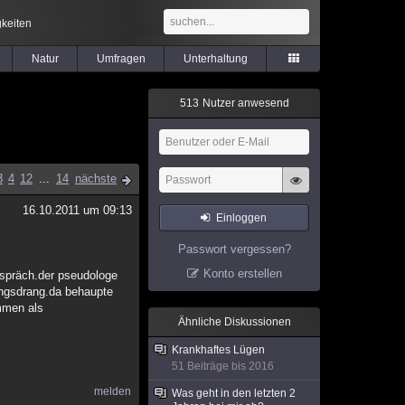
keiten
Natur
Umfragen
Unterhaltung
5
1
3
Nutzer anwesend
3
4
12
...
14
nächste
16.10.2011 um 09:13
Einloggen
Passwort vergessen?
Konto erstellen
gespräch.der pseudologe
ltungsdrang.da behaupte
ommen als
Ähnliche Diskussionen
Krankhaftes Lügen
51 Beiträge bis 2016
melden
Was geht in den letzten 2