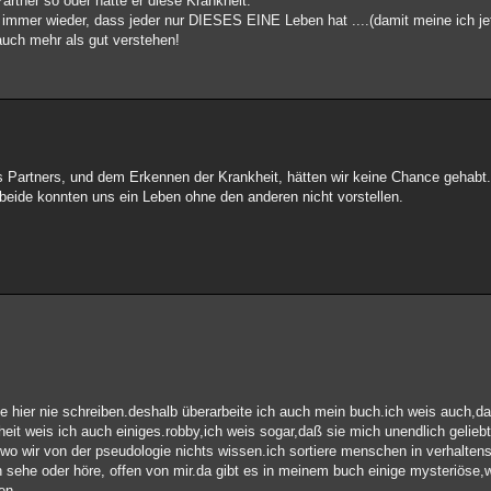
artner so oder hätte er diese Krankheit.
ir immer wieder, dass jeder nur DIESES EINE Leben hat ....(damit meine ich 
uch mehr als gut verstehen!
 Partners, und dem Erkennen der Krankheit, hätten wir keine Chance gehabt
 beide konnten uns ein Leben ohne den anderen nicht vorstellen.
ie hier nie schreiben.deshalb überarbeite ich auch mein buch.ich weis auch,da
heit weis ich auch einiges.robby,ich weis sogar,daß sie mich unendlich geliebt
il,wo wir von der pseudologie nichts wissen.ich sortiere menschen in verhalt
 sehe oder höre, offen von mir.da gibt es in meinem buch einige mysteriöse
en.