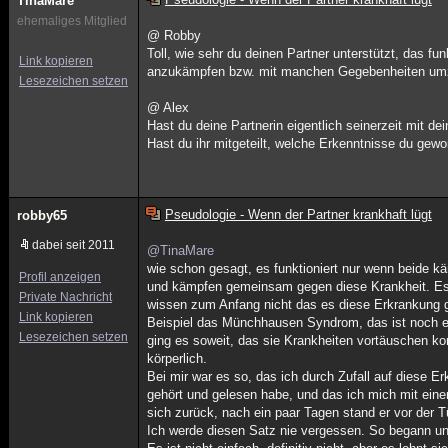
TinaMare
ehemaliges Mitglied
@ Robby
Toll, wie sehr du deinen Partner unterstützt, das fun
Link kopieren
anzukämpfen bzw. mit manchen Gegebenheiten um
Lesezeichen setzen
@ Alex
Hast du deine Partnerin eigentlich seinerzeit mit de
Hast du ihr mitgeteilt, welche Erkenntnisse du gew
Pseudologie - Wenn der Partner krankhaft lügt
robby65
dabei seit 2011
@TinaMare
wie schon gesagt, es funktioniert nur wenn beide 
Profil anzeigen
und kämpfen gemeinsam gegen diese Krankheit. Es i
Private Nachricht
wissen zum Anfang nicht das es diese Erkrankung g
Link kopieren
Beispiel das Münchhausen Syndrom, das ist noch eine
Lesezeichen setzen
ging es soweit, das sie Krankheiten vortäuschen kon
körperlich.
Bei mir war es so, das ich durch Zufall auf diese 
gehört und gelesen habe, und das ich mich mit eine
sich zurück, nach ein paar Tagen stand er vor der Tü
Ich werde diesen Satz nie vergessen. So begann u