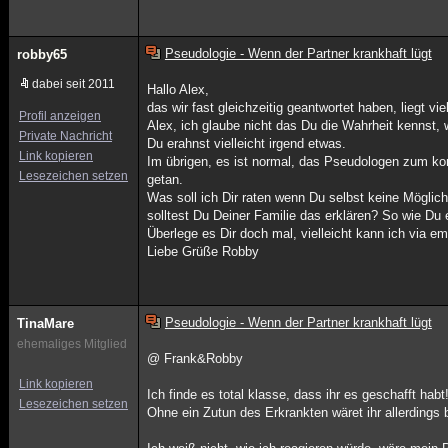
Pseudologie - Wenn der Partner krankhaft lügt
robby65
dabei seit 2011
Hallo Alex,
das wir fast gleichzeitig geantwortet haben, liegt vi
Profil anzeigen
Alex, ich glaube nicht das Du die Wahrheit kennst, 
Private Nachricht
Du erahnst vielleicht irgend etwas.
Link kopieren
Im übrigen, es ist normal, das Pseudologen zum ko
Lesezeichen setzen
getan.
Was soll ich Dir raten wenn Du selbst keine Möglich
solltest Du Deiner Familie das erklären? So wie Du 
Überlege es Dir doch mal, vielleicht kann ich via em
Liebe Grüße Robby
Pseudologie - Wenn der Partner krankhaft lügt
TinaMare
ehemaliges Mitglied
@ Frank&Robby
Link kopieren
Ich finde es total klasse, dass ihr es geschafft habt
Lesezeichen setzen
Ohne ein Zutun des Erkrankten wäret ihr allerdings 