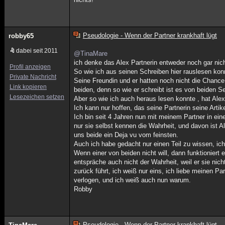
Pseudologie - Wenn der Partner krankhaft lügt
robby65
dabei seit 2011
@TinaMare
ich denke das Alex Partnerin entweder noch gar nich
Profil anzeigen
So wie ich aus seinen Schreiben hier rauslesen konn
Private Nachricht
Seine Freundin und er hatten noch nicht die Chance
Link kopieren
beiden, denn so wie er schreibt ist es von beiden S
Lesezeichen setzen
Aber so wie ich auch heraus lesen konnte , hat Alex
Ich kann nur hoffen, das seine Partnerin seine Arti
Ich bin seit 4 Jahren nun mit meinem Partner in ei
nur sie selbst kennen die Wahrheit, und davon ist A
uns beide ein Deja vu vom feinsten.
Auch ich habe gedacht nur einen Teil zu wissen, ic
Wenn einer von beiden nicht will, dann funktioniert
entspräche auch nicht der Wahrheit, weil er sie ni
zurück führt, ich weiß nur eins, ich liebe meinen Par
verlogen, und ich weiß auch nun warum.
Robby
Pseudologie - Wenn der Partner krankhaft lügt