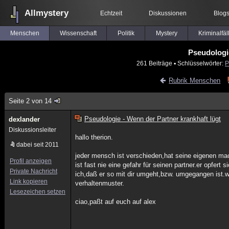
Allmystery
Echtzeit
Diskussionen
Blog
Menschen
Wissenschaft
Politik
Mystery
Kriminalfäl
Pseudologie
261 Beiträge
▪ Schlüsselwörter:
P
Rubrik Menschen
Seite 2 von 14
Pseudologie - Wenn der Partner krankhaft lügt
dexlander
Diskussionsleiter
hallo therion.
dabei seit 2011
jeder mensch ist verschieden,hat seine eigenen mack
Profil anzeigen
ist fast nie eine gefahr für seinen partner.er opfert
Private Nachricht
ich,daß er so mit dir umgeht,bzw. umgegangen ist.w
Link kopieren
verhaltenmuster.
Lesezeichen setzen
ciao,paßt auf euch auf alex