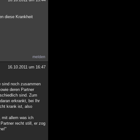
gen diese Krankheit
melden
16.10.2011 um 16:47
are sind noch zusammen
owie deren Partner
schiedlich sind. Zum
aran erkrankt, bei Ihr
ht krank ist, also
, mit allem was ich
rtner recht still, er zog
ne!"