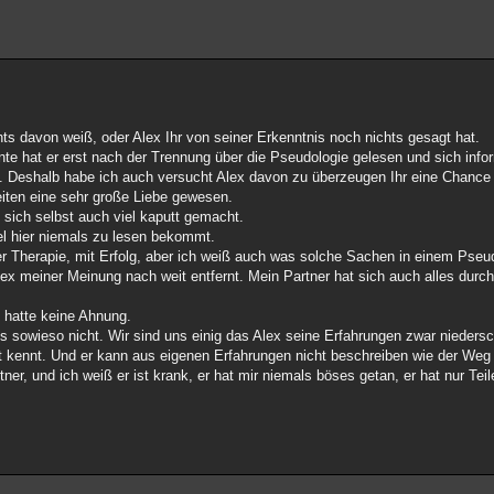
ts davon weiß, oder Alex Ihr von seiner Erkenntnis noch nichts gesagt hat.
te hat er erst nach der Trennung über die Pseudologie gelesen und sich infor
. Deshalb habe ich auch versucht Alex davon zu überzeugen Ihr eine Chance 
eiten eine sehr große Liebe gewesen.
 sich selbst auch viel kaputt gemacht.
kel hier niemals zu lesen bekommt.
ner Therapie, mit Erfolg, aber ich weiß auch was solche Sachen in einem Pse
lex meiner Meinung nach weit entfernt. Mein Partner hat sich auch alles durc
h hatte keine Ahnung.
 es sowieso nicht. Wir sind uns einig das Alex seine Erfahrungen zwar nieders
cht kennt. Und er kann aus eigenen Erfahrungen nicht beschreiben wie der We
tner, und ich weiß er ist krank, er hat mir niemals böses getan, er hat nur Tei