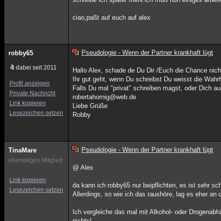
ciao,paßt auf euch auf alex
Pseudologie - Wenn der Partner krankhaft lügt
robby65
dabei seit 2011
Hallo Alex, schade de Du Dir /Euch die Chance nich
Ihr gut geht, wenn Du schreibst Du weisst die Wahrhei
Profil anzeigen
Falls Du mal "privat" schreiben magst, oder Dich a
Private Nachricht
robertahornig@web.de
Link kopieren
Liebe Grüße
Lesezeichen setzen
Robby
Pseudologie - Wenn der Partner krankhaft lügt
TinaMare
ehemaliges Mitglied
@ Alex
Link kopieren
da kann ich robby65 nur beipflichten, es ist sehr s
Lesezeichen setzen
Allerdings, so wie ich das raushöre, lag es eher an d
Ich vergleiche das mal mit Alkohol- oder Drogenabhän
nichts!