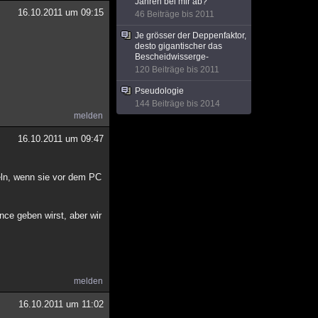
Jahren bei mir ab?
16.10.2011 um 09:15
46 Beiträge bis 2011
Je grösser der Deppenfaktor,
desto gigantischer das
Bescheidwisserge-
120 Beiträge bis 2011
Pseudologie
144 Beiträge bis 2014
melden
16.10.2011 um 09:47
eln, wenn sie vor dem PC
nce geben wirst, aber wir
melden
16.10.2011 um 11:02