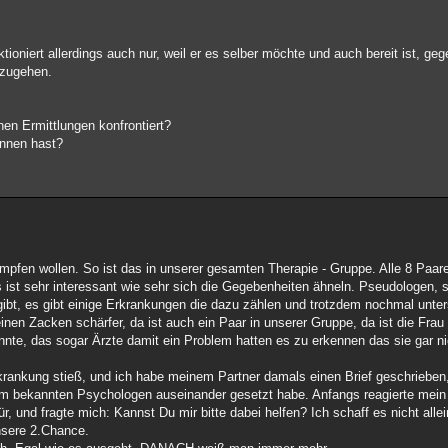
ktioniert allerdings auch nur, weil er es selber möchte und auch bereit ist, ge
zugehen.
inen Ermittlungen konfrontiert?
onnen hast?
kämpfen wollen. So ist das in unserer gesamten Therapie - Gruppe. Alle 8 Pa
st sehr interessant wie sehr sich die Gegebenheiten ähneln. Pseudologen, s
ibt, es gibt einige Erkrankungen die dazu zählen und trotzdem nochmal unter
n Zacken schärfer, da ist auch ein Paar in unserer Gruppe, da ist die Frau d
nte, das sogar Ärzte damit ein Problem hatten es zu erkennen das sie gar nic
Erkrankung stieß, und ich habe meinem Partner damals einen Brief geschrieben
m bekannten Psychologen auseinander gesetzt habe. Anfangs reagierte mein Pa
r, und fragte mich: Kannst Du mir bitte dabei helfen? Ich schaff es nicht allei
nsere 2.Chance.