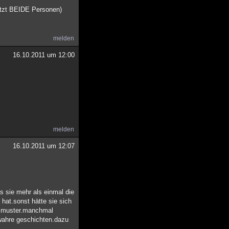
jetzt BEIDE Personen)
melden
16.10.2011 um 12:00
.
melden
16.10.2011 um 12:07
s sie mehr als einmal die
 hat.sonst hätte sie sich
ensmuster.manchmal
,wahre geschichten.dazu