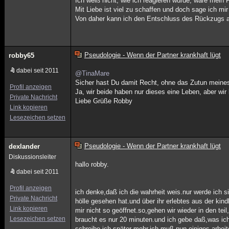
Ich weiß nicht, wie ich reagieren würde, wäre mein P
Mit Liebe ist viel zu schaffen und doch sage ich m
Von daher kann ich den Entschluss des Rückzugs a
Pseudologie - Wenn der Partner krankhaft lügt
robby65
dabei seit 2011
@TinaMare
Sicher hast Du damit Recht, ohne das Zutun meines
Profil anzeigen
Ja, wir beide haben nur dieses eine Leben, aber wir
Private Nachricht
Liebe Grüße Robby
Link kopieren
Lesezeichen setzen
Pseudologie - Wenn der Partner krankhaft lügt
dexlander
Diskussionsleiter
hallo robby.
dabei seit 2011
Profil anzeigen
ich denke,daß ich die wahrheit weis.nur werde ich s
Private Nachricht
hölle gesehen hat.und über ihr erlebtes aus der kind
Link kopieren
mir nicht so geöffnet.so,gehen wir wieder in den te
Lesezeichen setzen
braucht es nur 20 minuten.und ich gebe daß,was ich
schreibe ich später mehr.ich muß nun einiges arbeit