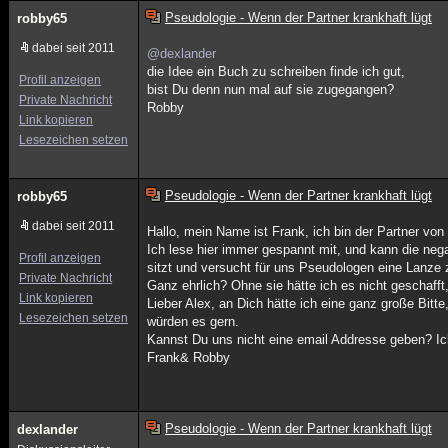
Pseudologie - Wenn der Partner krankhaft lügt
robby65
dabei seit 2011
@dexlander
die Idee ein Buch zu schreiben finde ich gut,
Profil anzeigen
bist Du denn nun mal auf sie zugegangen?
Private Nachricht
Robby
Link kopieren
Lesezeichen setzen
Pseudologie - Wenn der Partner krankhaft lügt
robby65
dabei seit 2011
Hallo, mein Name ist Frank, ich bin der Partner von
Ich lese hier immer gespannt mit, und kann die ne
Profil anzeigen
sitzt und versucht für uns Pseudologen eine Lanze 
Private Nachricht
Ganz ehrlich? Ohne sie hätte ich es nicht geschafft,
Link kopieren
Lieber Alex, an Dich hätte ich eine ganz große Bitt
Lesezeichen setzen
würden es gern.
Kannst Du uns nicht eine email Addresse geben? Ic
Frank& Robby
Pseudologie - Wenn der Partner krankhaft lügt
dexlander