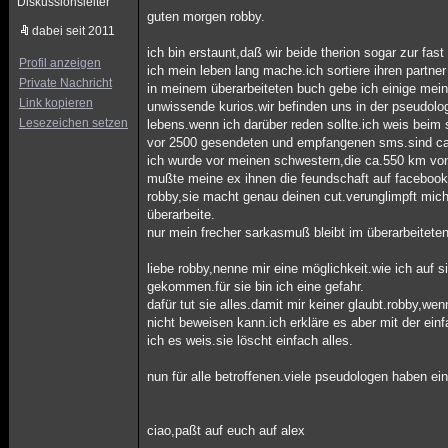
Diskussionsleiter
guten morgen robby.
dabei seit 2011
ich bin erstaunt,daß wir beide therion sogar zur fa
Profil anzeigen
ich mein leben lang mache.ich sortiere ihren partner
Private Nachricht
in meinem überarbeiteten buch gebe ich einige meine
Link kopieren
unwissende kurios.wir befinden uns in der pseudolo
Lesezeichen setzen
lebens.wenn ich darüber reden sollte.ich weis beim 
vor 2500 gesendeten und empfangenen sms.sind ca.1
ich wurde vor meinen schwestern,die ca.550 km von mi
mußte meine ex ihnen die feundschaft auf faceboo
robby,sie macht genau deinen cut.verunglimpft mich
überarbeite.
nur mein frecher sarkasmuß bleibt im überarbeiteten
liebe robby,nenne mir eine möglichkeit.wie ich auf s
gekommen.für sie bin ich eine gefahr.
dafür tut sie alles.damit mir keiner glaubt.robby,w
nicht beweisen kann.ich erkläre es aber mit der ein
ich es weis.sie löscht einfach alles.
nun für alle betroffenen.viele pseudologen haben e
ciao,paßt auf euch auf alex