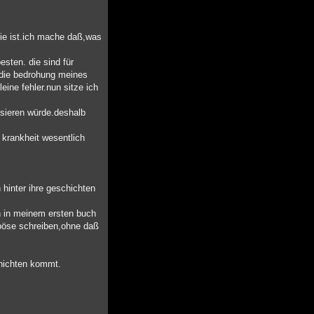
ogie ist.ich mache daß,was
esten. die sind für
t die bedrohung meines
eine fehler.nun sitze ich
risieren würde.deshalb
 krankheit wesentlich
 hinter ihre geschichten
ch in meinem ersten buch
s böse schreiben,ohne daß
chichten kommt.