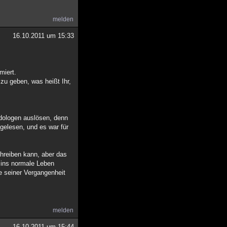
melden
16.10.2011 um 15:33
miert.
zu geben, was heißt Ihr,
udologen auslösen, denn
hgelesen, und es war für
chreiben kann, aber das
g ins normale Leben
le seiner Vergangenheit
melden
16.10.2011 um 15:44