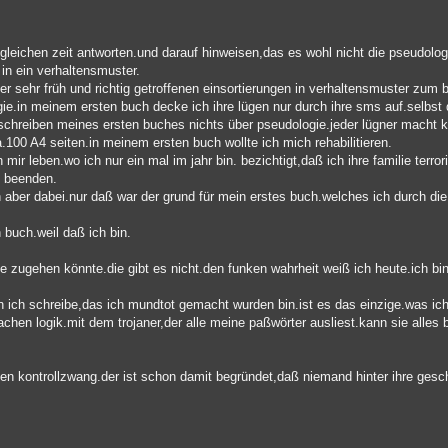
st gleichen zeit antworten.und darauf hinweisen,das es wohl nicht die pseudol
 in ein verhaltensmuster.
r sehr früh und richtig getroffenen einsortierungen in verhaltensmuster zum b
gie.in meinem ersten buch decke ich ihre lügen nur durch ihre sms auf.selbs
schreiben meines ersten buches nichts über pseudologie.jeder lügner macht kl
00 A4 seiten.in meinem ersten buch wollte ich mich rehabilitieren.
r leben.wo ich nur ein mal im jahr bin. bezichtigt,daß ich ihre familie terro
k beenden.
 aber dabei.nur daß war der grund für mein erstes buch.welches ich durch die
 buch.weil daß ich bin.
ie zugehen könnte.die gibt es nicht.den funken wahrheit weiß ich heute.ich bin
enn ich schreibe,das ich mundtot gemacht wurden bin.ist es das einzige.was i
fachen logik.mit dem trojaner,der alle meine paßwörter ausliest.kann sie alle
inen kontrollzwang.der ist schon damit begründet,daß niemand hinter ihre ges