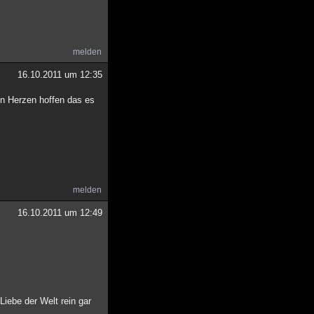
melden
16.10.2011 um 12:35
on Herzen hoffen das es
melden
16.10.2011 um 12:49
Liebe der Welt rein gar