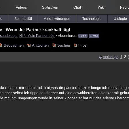
s
Videos
Statistiken
Chat
Wiki
Neuig
le
Spiritualität
Verschwörungen
Technologie
Ufologie
 - Wenn der Partner krankhaft lügt
seudologie
,
Hilfe Mein Partner Lügt
▪ Abonnieren:
Feed
E-Mail
Beobachten
Antworten
Suchen
Infos
vorherige
1
2
en.es tut mir unheimlich leid,was dir passiert ist.hier bringe ich robby ins 
 sich eher selbst.ich tippe bei dir eher auf eine gewaltbereiten coleriker mit ge
ie mit ihm umgeangen wurde in seiner kindheit.er hat nur das erlebte übern