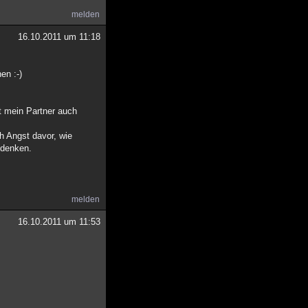
melden
16.10.2011 um 11:18
en :-)
t mein Partner auch
ch Angst davor, wie
 denken.
melden
16.10.2011 um 11:53