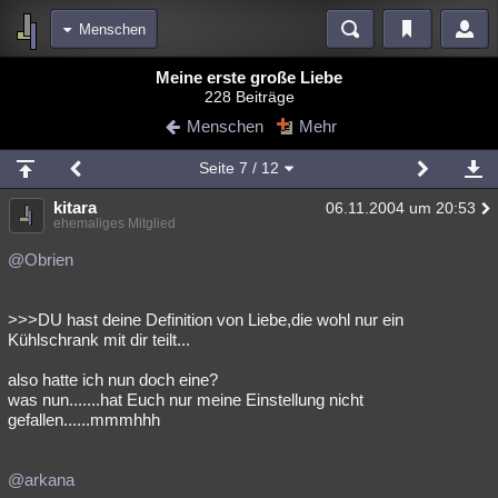
Menschen
Bereiche
Meine erste große Liebe
228 Beiträge
Echtzeit
Diskussionen
Blogs
Videos
Statistiken
Menschen
Mehr
Chat
Wiki
Neuigkeiten
Seite
7
/ 12
meine Rubriken
kitara
06.11.2004 um 20:53
Menschen
Wissenschaft
Politik
Mystery
Kriminalfälle
ehemaliges Mitglied
Spiritualität
Verschwörungen
Technologie
Ufologie
@Obrien
Natur
Umfragen
Unterhaltung
>>>DU hast deine Definition von Liebe,die wohl nur ein
weitere Rubriken
Kühlschrank mit dir teilt...
Philosophie
Träume
Orte
Esoterik
Literatur
also hatte ich nun doch eine?
was nun.......hat Euch nur meine Einstellung nicht
Astronomie
Helpdesk
Gruppen
Gaming
Filme
gefallen......mmmhhh
Musik
Clash
Verbesserungen
Allmystery
English
@arkana
Übersichten