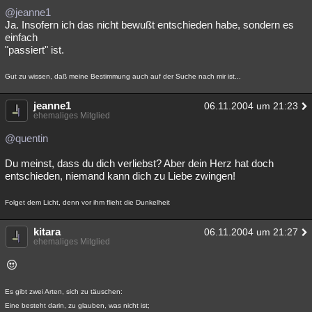
@jeanne1
Ja. Insofern ich das nicht bewußt entschieden habe, sondern es
einfach
"passiert" ist.
Gut zu wissen, daß meine Bestimmung auch auf der Suche nach mir ist...
jeanne1
06.11.2004 um 21:23
ehemaliges Mitglied
@quentin
Du meinst, dass du dich verliebst? Aber dein Herz hat doch
entschieden, niemand kann dich zu Liebe zwingen!
Folget dem Licht, denn vor ihm flieht die Dunkelheit
kitara
06.11.2004 um 21:27
ehemaliges Mitglied
Es gibt zwei Arten, sich zu täuschen:
Eine besteht darin, zu glauben, was nicht ist;