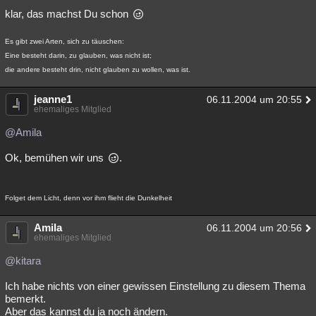
klar, das machst Du schon
Besucht
Teilgenommen
Alle
Neue
Geschlossen
Es gibt zwei Arten, sich zu täuschen:
Lesenswert
Schlüsselwörter
Eine besteht darin, zu glauben, was nicht ist;
die andere besteht drin, nicht glauben zu wollen, was ist.
jeanne1
06.11.2004 um 20:55
ehemaliges Mitglied
@Amila
Ok, bemühen wir uns
.
Folget dem Licht, denn vor ihm flieht die Dunkelheit
Amila
06.11.2004 um 20:56
ehemaliges Mitglied
@kitara
Ich habe nichts von einer gewissen Einstellung zu diesem Thema
bemerkt.
Aber das kannst du ja noch ändern.