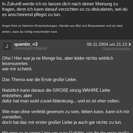
In Zukunft werde ich es lassen dich nach deiner Meinung zu
fragen, denn ich kann darauf verzichten so zu diskutieren, wei du
es anscheinend pflegst zu tun.
Angst führt zu falschen Entscheidungen. Handle aus Mut und Bewusstsein und du wirst
sehen, dass du richtig entschieden hast.
quentin_=3
06.11.2004 um 21:13
ehemaliges Mitglied
Diskussionsleiter
Oha ! Hier war ja ne Menge los, aber leider nichts wirklich
lesenswertes
wie mir scheint.
Das Thema war die Erste große Liebe.
Natürlich kann daraus die GROßE einzig WAHRE Liebe
entstehen, aber
dafür hat man wohl zuviel Ablenkung... und es ist eher selten.
Wie man ohne verliebt gewesen zu sein, lieben kann, kann ich mir
vorstellen,
doch hat das mir erster großer Liebe ja auch gar nichts zu tun.
Mir ging es in erster Linie um eure Gefühle, wie ihr die erste große