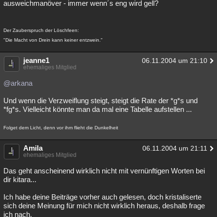
ausweichmanöver - immer wenn´s eng wird gell?
Der Zauberspruch der Löschfeen:
"Die Macht von Drein kann keiner entzwein."
jeanne1
06.11.2004 um 21:10
ehemaliges Mitglied
@arkana
Und wenn die Verzweiflung steigt, steigt die Rate der *g*s und
*fg*s. Vielleicht könnte man da mal eine Tabelle aufstellen ...
Folget dem Licht, denn vor ihm flieht die Dunkelheit
Amila
06.11.2004 um 21:11
ehemaliges Mitglied
Das geht anscheinend wirklich nicht mit vernünftigen Worten bei
dir kitara...
Ich habe deine Beiträge vorher auch gelesen, doch kristaliserte
sich deine Meinung für mich nicht wirklich heraus, deshalb frage
ich nach.