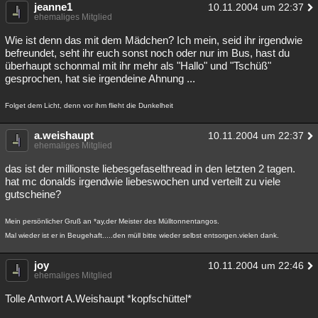
jeanne1
10.11.2004 um 22:37
ehemaliges Mitglied
Wie ist denn das mit dem Mädchen? Ich mein, seid ihr irgendwie
befreundet, seht ihr euch sonst noch oder nur im Bus, hast du
überhaupt schonmal mit ihr mehr als "Hallo" und "Tschüß"
gesprochen, hat sie irgendeine Ahnung ...
Folget dem Licht, denn vor ihm flieht die Dunkelheit
a.weishaupt
10.11.2004 um 22:37
ehemaliges Mitglied
das ist der millionste liebesgefaselthread in den letzten 2 tagen.
hat mc donalds irgendwie liebeswochen und verteilt zu viele
gutscheine?
Mein persönlicher Gruß an *ay,der Meister des Mülltonnentangos.
Mal wieder ist er in Beugehaft.....den müll bitte wieder selbst entsorgen.vielen dank.
joy
10.11.2004 um 22:46
ehemaliges Mitglied
Tolle Antwort A.Weishaupt *kopfschüttel*