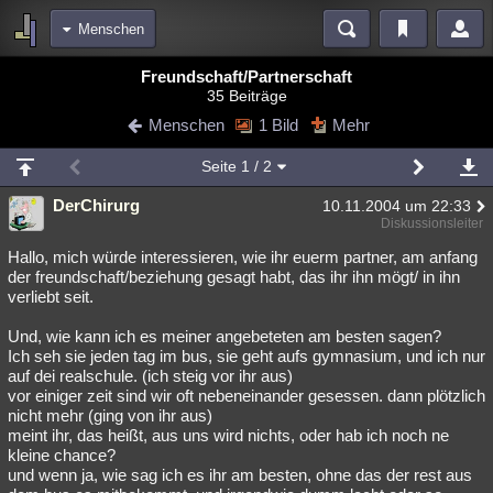
Menschen
Bereiche
Freundschaft/Partnerschaft
35 Beiträge
Echtzeit
Diskussionen
Blogs
Videos
Statistiken
Menschen
1 Bild
Mehr
Chat
Wiki
Neuigkeiten
Seite
1
/ 2
meine Rubriken
DerChirurg
10.11.2004 um 22:33
Menschen
Wissenschaft
Politik
Mystery
Kriminalfälle
Diskussionsleiter
Spiritualität
Verschwörungen
Technologie
Ufologie
Hallo, mich würde interessieren, wie ihr euerm partner, am anfang
der freundschaft/beziehung gesagt habt, das ihr ihn mögt/ in ihn
verliebt seit.
Natur
Umfragen
Unterhaltung
weitere Rubriken
Und, wie kann ich es meiner angebeteten am besten sagen?
Ich seh sie jeden tag im bus, sie geht aufs gymnasium, und ich nur
Philosophie
Träume
Orte
Esoterik
Literatur
auf dei realschule. (ich steig vor ihr aus)
vor einiger zeit sind wir oft nebeneinander gesessen. dann plötzlich
Astronomie
Helpdesk
Gruppen
Gaming
Filme
nicht mehr (ging von ihr aus)
meint ihr, das heißt, aus uns wird nichts, oder hab ich noch ne
Musik
Clash
Verbesserungen
Allmystery
English
kleine chance?
und wenn ja, wie sag ich es ihr am besten, ohne das der rest aus
Übersichten