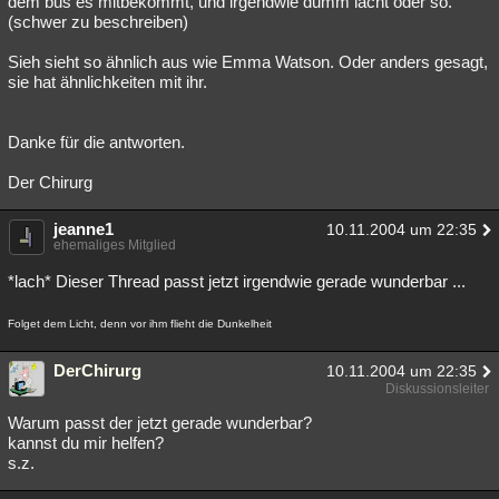
dem bus es mitbekommt, und irgendwie dumm lacht oder so.
(schwer zu beschreiben)
Besucht
Teilgenommen
Alle
Neue
Geschlossen
Sieh sieht so ähnlich aus wie Emma Watson. Oder anders gesagt,
Lesenswert
Schlüsselwörter
sie hat ähnlichkeiten mit ihr.
Danke für die antworten.
Der Chirurg
jeanne1
10.11.2004 um 22:35
ehemaliges Mitglied
*lach* Dieser Thread passt jetzt irgendwie gerade wunderbar ...
Folget dem Licht, denn vor ihm flieht die Dunkelheit
DerChirurg
10.11.2004 um 22:35
Diskussionsleiter
Warum passt der jetzt gerade wunderbar?
kannst du mir helfen?
s.z.