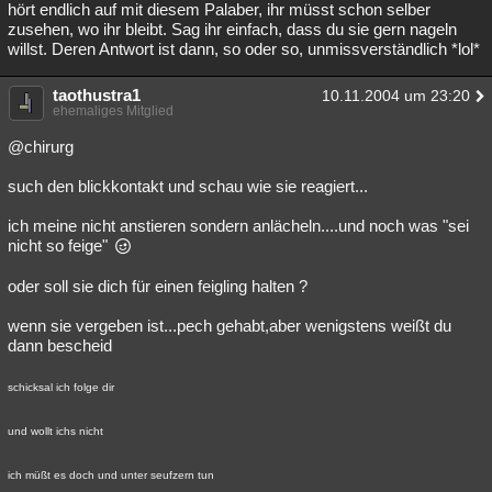
hört endlich auf mit diesem Palaber, ihr müsst schon selber
zusehen, wo ihr bleibt. Sag ihr einfach, dass du sie gern nageln
willst. Deren Antwort ist dann, so oder so, unmissverständlich *lol*
taothustra1
10.11.2004 um 23:20
ehemaliges Mitglied
@chirurg
such den blickkontakt und schau wie sie reagiert...
ich meine nicht anstieren sondern anlächeln....und noch was "sei
nicht so feige"
oder soll sie dich für einen feigling halten ?
wenn sie vergeben ist...pech gehabt,aber wenigstens weißt du
dann bescheid
schicksal ich folge dir
und wollt ichs nicht
ich müßt es doch und unter seufzern tun