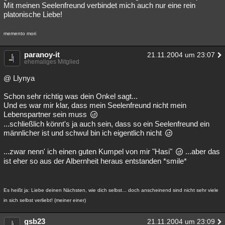
Mit meinen Seelenfreund verbindet mich auch nur eine rein
platonische Liebe!
memento mori
paranoy-it
21.11.2004 um 23:07
ehemaliges Mitglied
@ Llynya
Schon sehr richtig was dein Onkel sagt...
Und es war mir klar, dass mein Seelenfreund nicht mein
Lebenspartner sein muss
...schließlich könnt's ja auch sein, dass so ein Seelenfreund ein
männlicher ist und schwul bin ich eigentlich nicht
...zwar nenn' ich einen guten Kumpel von mir "Hasi"
...aber das
ist eher so aus der Albernheit heraus entstanden *smile*
Es heißt ja: Liebe deinen Nächsten, wie dich selbst... doch anscheinend sind nicht sehr viele
in sich selbst verliebt! (meiner einer)
gsb23
21.11.2004 um 23:09