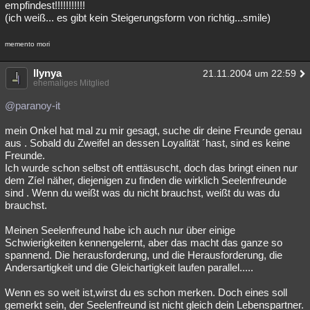
empfindest!!!!!!!!!!!
(ich weiß... es gibt kein Steigerungsform von richtig...smile)
memento mori
llynya
21.11.2004 um 22:59
ehemaliges Mitglied
@paranoy-it
mein Onkel hat mal zu mir gesagt, suche dir deine Freunde genau
aus . Sobald du Zweifel an dessen Loyalität ´hast, sind es keine
Freunde.
Ich wurde schon selbst oft enttäsuscht, doch das bringt einen nur
dem Zíel näher, diejenigen zu finden die wirklich Seelenfreunde
sind . Wenn du weißt was du nicht brauchst, weißt du was du
brauchst.
Meinen Seelenfreund habe ich auch nur über einige
Schwierigkeiten kennengelernt, aber das macht das ganze so
spannend. Die herausforderung, und die Herausforderung, die
Andersartigkeit und die Gleichartigkeit laufen parallel.....
Wenn es so weit ist,wirst du es schon merken. Doch eines soll
gemerkt sein, der Seelenfreund ist nicht gleich dein Lebenspartner.