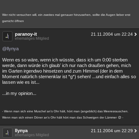
Wer nicht versuchen will, ein zweites mal genauer hinzusehen, sollte die Augen lieber erst
garnicht öffnen
paranoy-it
21.11.2004 um 22:24
ehemaliges Mitglied
@llynya
Wenn es so wäre, wenn ich wüsste, dass ich um 0:00 sterben
werde, dann würde ich glaub' ich nur nach draußen gehen, mich
im Garten irgendwo hinsetzen und zum Himmel (der in dem
Moment natürlich sternenklar ist *g*) sehen! ...und einfach alles so
lassen wie es ist...
...in my opinion...
- Wenn man sich eine Muschel an's Ohr hält, hört man (angeblich) das Meeresrauschen.
Wenn man sich einen Döner an's Ohr hält hört man das Schweigen der Lämmer
-
llynya
21.11.2004 um 22:29
ehemaliges Mitglied