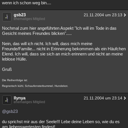
wenn ich schon weg bin....
gsb23
21.11.2004 um 23:13
ehemaliges Mitglied
Nochmal zum hier angeführten Aspekt "Ich will im Tode in das
Gesicht meines Freundes blicken".....
Nein, das will ich nicht. Ich will, dass mich meine
Freunde/Familie... nicht in Erinnerung bekommen als ein Häufchen
Elend. Ich will, dass sie sich an mich erinnern und nicht an meine
leblose Hülle.
Gruß
Die Reihenfolge ist:
Regnerisch kühl, Schaufensterbummel, Hundekot.
llynya
21.11.2004 um 23:14
ehemaliges Mitglied
@gsb23
du sprichst mir aus der Seele!!! Lebe deine Leben so, wie du es
am liebenswertesten findest!