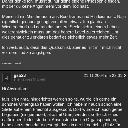
Daher denke ich, musst du nur deine eigene Philosophie finden,
mit der du keine Angst mehr vor dem Tod hast.
Meine ist ein Mischmasch aus Buddismus und Hinduismus... Naja
eigentlich genauer gesagt von allem etwas. Ich glaub an
Wiedergeburt und daran das unsere Seele sich in einem Leben
weiterentwickeln muss um das höhere Level zu erreichen. Um
dies genauer zu erklären bedarf es sicherlich etwas mehr Zeit.
Ich weiß auch, dass das Quatsch ist, aber es hilft mir mich nicht
vor dem Tod zu ängstigen.
memento mori
gsb23
21.11.2004 um 22:31
ehemaliges Mitglied
Hi Absimiljard,
falls ich einmal hingerichtet werden sollte, würde ich gerne ein
schönes Urnengrab haben wollen. Ich habe mir auch schon eine
Stelle auf einem Friedhof ausgesucht. Dort würde ich auch gerne
begraben (eingemauert, also mit Urne) werden, sollte ich eines
natürlichen Todes sterben. Ansonsten bin ich Organspenderin,
habe also schon dafür gesorgt, dass in der Urne richtig Platz für