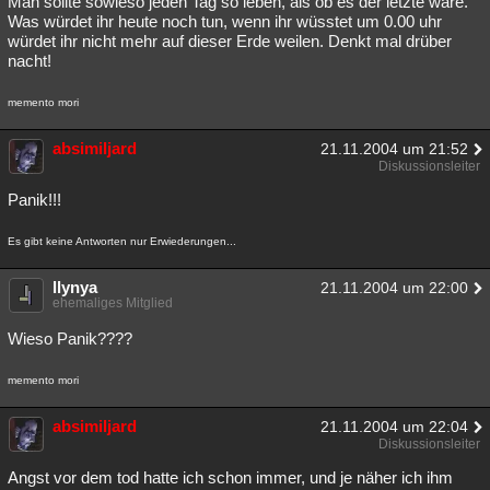
Man sollte sowieso jeden Tag so leben, als ob es der letzte wäre.
Was würdet ihr heute noch tun, wenn ihr wüsstet um 0.00 uhr
Besucht
Teilgenommen
Alle
Neue
Geschlossen
würdet ihr nicht mehr auf dieser Erde weilen. Denkt mal drüber
nacht!
Lesenswert
Schlüsselwörter
memento mori
absimiljard
21.11.2004 um 21:52
Diskussionsleiter
Panik!!!
Es gibt keine Antworten nur Erwiederungen...
llynya
21.11.2004 um 22:00
ehemaliges Mitglied
Wieso Panik????
memento mori
absimiljard
21.11.2004 um 22:04
Diskussionsleiter
Angst vor dem tod hatte ich schon immer, und je näher ich ihm