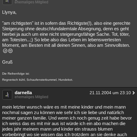
ehemaliges Mitglied
Llynya,
"am richtigsten" ist in sofern das Richtigste(!), also eine gerechte
Steigerung ohne deutschfundalemtale Absegnung, denn es geht
hierbei ja auch um eine nicht steigerungsfähige Sache. Tot, töter,
am Totesten...;) So lebe also das Leben im lebenswertesten
Moment, am Besten mit all deinen Sinnen, also am Sinnvollsten.
Gruß
Die Reihenfolge ist:
Regnerisch kühl, Schaufensterbummel, Hundekot.
darnella
21.11.2004 um 23:10
ehemaliges Mitglied
mein letzter wunsch wäre es mit meine kinder und mein mann
nochmal sagen zu können wie sehr ich sie liebe und natürlich
meiner ganzen familie. Und wenn ich noch genug zeit habe bevor
ich weiss das es mit mir aus ist würde ich ein abo machen die
jedes jahr meinem mann und kinder ein strauss blumen
vorbeibringt wo sie wissen das ich trotzdem an sie denke auch