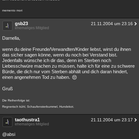
memento mori
gsb23
21.11.2004 um 23:16
ehemaliges Mitglied
Darnella,
wenn du deine Freunde/Verwandten/Kinder liebst, wirst du ihnen
das sicher sagen könne, wenn du noch bei Verstand bist.
Jedenfalls wünsche ich dir das, denn im Sterben noch
Liebesschwüre machen zu müssen, halte ich für eine zu schwere
Bürde, die dich nur vom Sterben abhält und dich daran hindert,
einen angenehmen Tod zu haben.
Gruß
Die Reihenfolge ist:
Regnerisch kühl, Schaufensterbummel, Hundekot.
taothustra1
21.11.2004 um 23:17
ehemaliges Mitglied
@absi