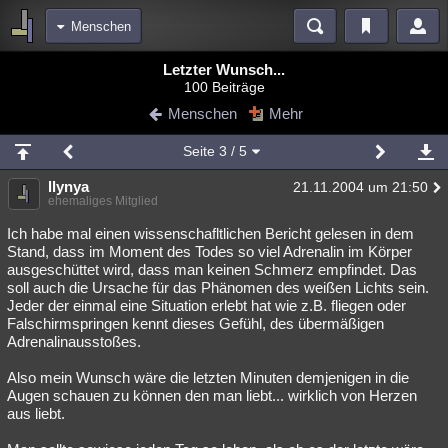
Menschen
Bereiche
Letzter Wunsch...
100 Beiträge
Echtzeit
Diskussionen
Blogs
Videos
Statistiken
Menschen
Mehr
Chat
Wiki
Neuigkeiten
Seite
3
/ 5
meine Rubriken
llynya
21.11.2004 um 21:50
Menschen
Wissenschaft
Politik
Mystery
Kriminalfälle
ehemaliges Mitglied
Spiritualität
Verschwörungen
Technologie
Ufologie
Ich habe mal einen wissenschafltlichen Bericht gelesen in dem
Stand, dass im Moment des Todes so viel Adrenalin im Körper
ausgeschüttet wird, dass man keinen Schmerz empfindet. Das
Natur
Umfragen
Unterhaltung
soll auch die Ursache für das Phänomen des weißen Lichts sein.
weitere Rubriken
Jeder der einmal eine Situation erlebt hat wie z.B. fliegen oder
Falschirmspringen kennt dieses Gefühl, des übermäßigen
Philosophie
Träume
Orte
Esoterik
Literatur
Adrenalinausstoßes.
Astronomie
Helpdesk
Gruppen
Gaming
Filme
Also mein Wunsch wäre die letzten Minuten demjenigen in die
Augen schauen zu können den man liebt... wirklich von Herzen
Musik
Clash
Verbesserungen
Allmystery
English
aus liebt.
Übersichten