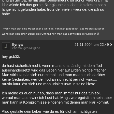
Und an der Sache mit dem Seelenfreund ist schon was dran, na
klar würde ich das gerne. Nur glaube ich, dass ich diesen noch
lange nicht gefunden habe, trotz der vielen Freunde, die ich so
habe.
- Wenn man sich eine Muschel an's Ohr hält, hört man (angeblich) das Meeresrauschen.
Wenn man sich einen Döner an's Ohr hält hört man das Schweigen der Lämmer
-
llynya
21.11.2004 um 22:49
ehemaliges Mitglied
hey gsb32,
du hast sicherlich recht, wenn man sich ständig mit dem Tod
auseinandersetzt wird das Leben hier auf Erden nicht einfacher.
Man stirbt tatsächlich nur einmal, und man macht sich darüber
keine Gedanken, weil der Tod an sich echt peinlich wird....
muskulatur löst sich und man uriniert usw. in seine Hose
Ich meine es auch nur so, dass man immer nur das tun soll,
worauf man auch wirklich Lust hat. Mag zwar egoistisch sein, aber
man kann ja Kompromisse eingehen mit denen man klar kommt.
Also gestalte déin Leben wie du es für dich am richtigsten