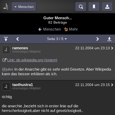
Menschen
Bereiche
Guter Mensch...
82 Beiträge
Echtzeit
Diskussionen
Blogs
Videos
Statistiken
Menschen
Mehr
Chat
Wiki
Neuigkeiten
2
Seite
3
/ 5
meine Rubriken
ramones
22.11.2004 um 23:13
Menschen
Wissenschaft
Politik
Mystery
Kriminalfälle
ehemaliges Mitglied
Spiritualität
Verschwörungen
Technologie
Ufologie
Link: de.wikipedia.org (extern)
@jules
In der Anarchie gibt es sehr wohl Gesetze. Aber Wikipedia
Natur
Umfragen
Unterhaltung
kann das besser erklären als ich.
weitere Rubriken
taothustra1
Philosophie
Träume
Orte
Esoterik
22.11.2004 um 23:15
Literatur
ehemaliges Mitglied
Astronomie
Helpdesk
Gruppen
Gaming
Filme
richtig
Musik
Clash
Verbesserungen
Allmystery
English
die anarchie ,bezieht sich in erster linie auf die
herrscherlosigkeit,aber nicht auf gesetzlosigkeit..
Übersichten