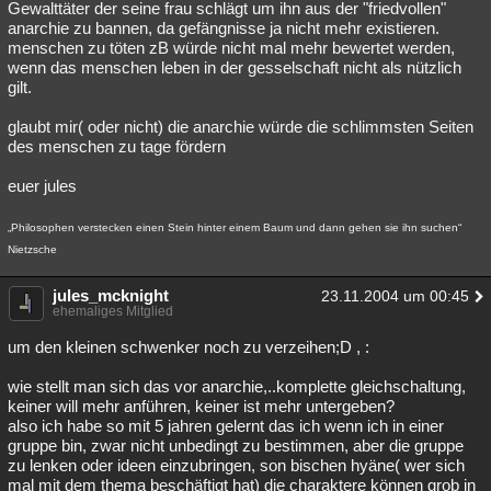
Gewalttäter der seine frau schlägt um ihn aus der "friedvollen"
anarchie zu bannen, da gefängnisse ja nicht mehr existieren.
menschen zu töten zB würde nicht mal mehr bewertet werden,
wenn das menschen leben in der gesselschaft nicht als nützlich
gilt.
glaubt mir( oder nicht) die anarchie würde die schlimmsten Seiten
des menschen zu tage fördern
euer jules
„Philosophen verstecken einen Stein hinter einem Baum und dann gehen sie ihn suchen“
Nietzsche
jules_mcknight
23.11.2004 um 00:45
ehemaliges Mitglied
um den kleinen schwenker noch zu verzeihen;D , :
wie stellt man sich das vor anarchie,..komplette gleichschaltung,
keiner will mehr anführen, keiner ist mehr untergeben?
also ich habe so mit 5 jahren gelernt das ich wenn ich in einer
gruppe bin, zwar nicht unbedingt zu bestimmen, aber die gruppe
zu lenken oder ideen einzubringen, son bischen hyäne( wer sich
mal mit dem thema beschäftigt hat) die charaktere können grob in