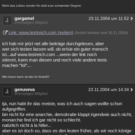
Nicht das Leben sonder Ihr seid euer schwerster Gegner
gargamel
23.11.2004 um 11:52
ehemaliges Mitglied
Link: www.testreich.com (extern)
(Archiv-Version vom 30.11.2004)
ich hab mir jetzt net alle beiträge durchgelesen, aber
wer sich testen lassen will, ob er/sie ein guter mensch
ist...auf www.testreich.com ...wenn der link noch
stimmt, kann man diesen und noch viele andere tests
machen *lol*...
Wer lesen kann ist klar im Vorteil!!!
genuveva
23.11.2004 um 14:34
ehemaliges Mitglied
tja, nun habt ihr das meiste, was ich auch sagen wollte schon
aufgegriffen.
bin nicht für eine anarchie, demokratie klappt irgendwie auch nicht,
monarchie find ich gar nicht so schlecht.
natürlich nicht á la hitler...
aber es ist doch so, dass es den leuten früher, als wir noch könige