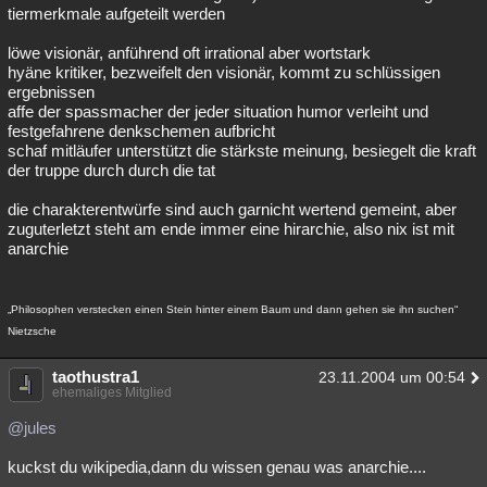
tiermerkmale aufgeteilt werden
löwe visionär, anführend oft irrational aber wortstark
hyäne kritiker, bezweifelt den visionär, kommt zu schlüssigen
ergebnissen
affe der spassmacher der jeder situation humor verleiht und
festgefahrene denkschemen aufbricht
schaf mitläufer unterstützt die stärkste meinung, besiegelt die kraft
der truppe durch durch die tat
die charakterentwürfe sind auch garnicht wertend gemeint, aber
zuguterletzt steht am ende immer eine hirarchie, also nix ist mit
anarchie
„Philosophen verstecken einen Stein hinter einem Baum und dann gehen sie ihn suchen“
Nietzsche
taothustra1
23.11.2004 um 00:54
ehemaliges Mitglied
@jules
kuckst du wikipedia,dann du wissen genau was anarchie....