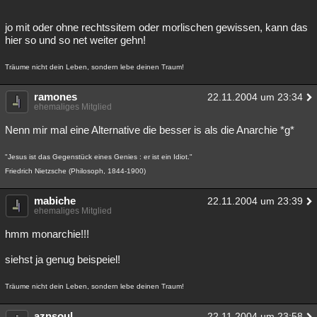
jo mit oder ohne rechtssitem oder morlischen gewissen, kann das
hier so und so net weiter gehn!
Träume nicht dein Leben, sondern lebe deinen Traum!
ramones
22.11.2004 um 23:34
ehemaliges Mitglied
Nenn mir mal eine Alternative die besser is als die Anarchie *g*
"Jesus ist das Gegenstück eines Genies : er ist ein Idiot."
Friedrich Nietzsche (Philosoph, 1844-1900)
mabiche
22.11.2004 um 23:39
ehemaliges Mitglied
hmm monarchie!!!
siehst ja genug beispeiel!
Träume nicht dein Leben, sondern lebe deinen Traum!
aznsoul
22.11.2004 um 23:58