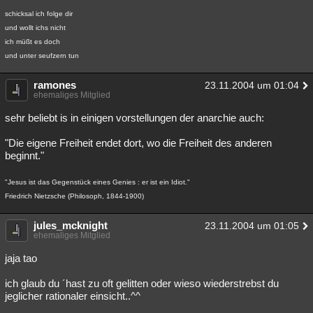
schicksal ich folge dir
und wollt ichs nicht
ich müßt es doch
und unter seufzern tun
ramones
23.11.2004 um 01:04
ehemaliges Mitglied
sehr beliebt is in einigen vorstellungen der anarchie auch:
"Die eigene Freiheit endet dort, wo die Freiheit des anderen
beginnt."
"Jesus ist das Gegenstück eines Genies : er ist ein Idiot."
Friedrich Nietzsche (Philosoph, 1844-1900)
jules_mcknight
23.11.2004 um 01:05
ehemaliges Mitglied
jaja tao
ich glaub du ´hast zu oft gelitten oder wieso wiederstrebst du
jeglicher rationaler einsicht..^^