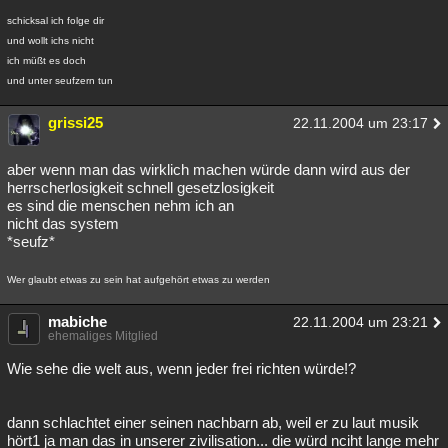
Besucht
Teilgenommen
Alle
Neue
Geschlossen
schicksal ich folge dir
und wollt ichs nicht
Lesenswert
Schlüsselwörter
ich müßt es doch
und unter seufzern tun
grissi25
22.11.2004 um 23:17
aber wenn man das wirklich machen würde dann wird aus der
herrscherlosigkeit schnell gesetzlosigkeit
es sind die menschen nehm ich an
nicht das system
*seufz*
Wer glaubt etwas zu sein hat aufgehört etwas zu werden
mabiche
22.11.2004 um 23:21
ehemaliges Mitglied
Wie sehe die welt aus, wenn jeder frei richten würde!?
dann schlachtet einer seinen nachbarn ab, weil er zu laut musik
hört1 ja man das in unserer zivilisation... die würd nciht lange mehr