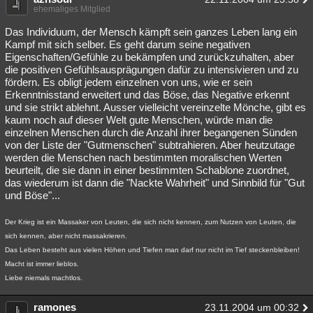
ehemaliges Mitglied
Das Individuum, der Mensch kämpft sein ganzes Leben lang ein
Kampf mit sich selber. Es geht darum seine negativen
Eigenschaften/Gefühle zu bekämpfen und zurückzuhalten, aber
die positiven Gefühlsausprägungen dafür zu intensivieren und zu
fördern. Es obligt jedem einzelnen von uns, wie er sein
Erkenntnisstand erweitert und das Böse, das Negative erkennt
und sie strikt ablehnt. Ausser vielleicht vereinzelte Mönche, gibt es
kaum noch auf dieser Welt gute Menschen, würde man die
einzelnen Menschen durch die Anzahl ihrer begangenen Sünden
von der Liste der "Gutmenschen" subtrahieren. Aber heutzutage
werden die Menschen nach bestimmten moralischen Werten
beurteilt, die sie dann in einer bestimmten Schablone zuordnet,
das wiederum ist dann die "Nackte Wahrheit" und Sinnbild für "Gut
und Böse"...
Der Krieg ist ein Massaker von Leuten, die sich nicht kennen, zum Nutzen von Leuten, die
sich kennen, aber nicht massakrieren.
Das Leben besteht aus vielen Höhen und Tiefen man darf nur nicht im Tief steckenbleiben!
Macht ist immer lieblos.
Liebe niemals machtlos.
ramones
23.11.2004 um 00:32