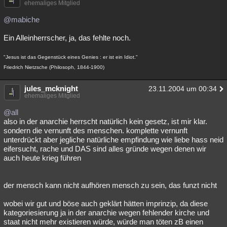
ehemaliges Mitglied
@mabiche
Ein Alleinherrscher, ja, das fehlte noch.
"Jesus ist das Gegenstück eines Genies : er ist ein Idiot."
Friedrich Nietzsche (Philosoph, 1844-1900)
jules_mcknight
23.11.2004 um 00:34
ehemaliges Mitglied
@all
also in der anarchie herrscht natürlich kein gesetz, ist mir klar.
sondern die vernunft des menschen. komplette vernunft
unterdrückt aber jegliche natürliche empfindung wie liebe hass neid
eifersucht, rache und DAS sind alles gründe wegen denen wir
auch heute krieg führen
der mensch kann nicht aufhören mensch zu sein, das funzt nicht
wobei wir gut und böse auch geklärt hätten imprinzip, da diese
kategoriesierung ja in der anarchie wegen fehlender kirche und
staat nicht mehr existieren würde, würde man töten zB einen