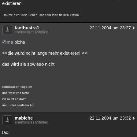
existieren!
Träume nicht dein Leben, sondern lebe deinen Traum!
taothustra1
22.11.2004 um 23:27
ehemaliges Mitglied
@ma
biche
>>die würd nciht lange mehr existieren! <<
das wird sie sowieso nicht
schicksal ich folge dir
und wollt ichs nicht
ich müßt es doch
und unter seufzern tun
mabiche
22.11.2004 um 23:32
ehemaliges Mitglied
tao: