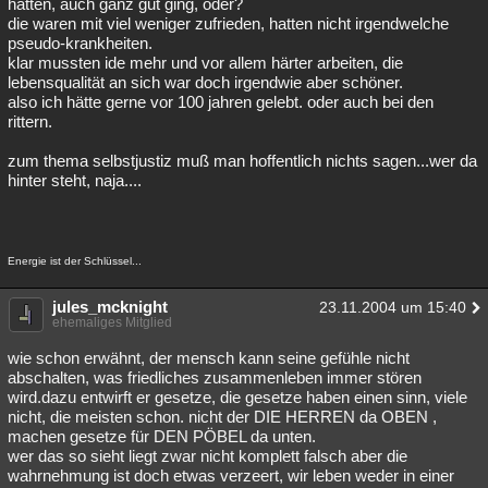
hatten, auch ganz gut ging, oder?
die waren mit viel weniger zufrieden, hatten nicht irgendwelche
pseudo-krankheiten.
klar mussten ide mehr und vor allem härter arbeiten, die
lebensqualität an sich war doch irgendwie aber schöner.
also ich hätte gerne vor 100 jahren gelebt. oder auch bei den
rittern.
zum thema selbstjustiz muß man hoffentlich nichts sagen...wer da
hinter steht, naja....
Energie ist der Schlüssel...
jules_mcknight
23.11.2004 um 15:40
ehemaliges Mitglied
wie schon erwähnt, der mensch kann seine gefühle nicht
abschalten, was friedliches zusammenleben immer stören
wird.dazu entwirft er gesetze, die gesetze haben einen sinn, viele
nicht, die meisten schon. nicht der DIE HERREN da OBEN ,
machen gesetze für DEN PÖBEL da unten.
wer das so sieht liegt zwar nicht komplett falsch aber die
wahrnehmung ist doch etwas verzeert, wir leben weder in einer