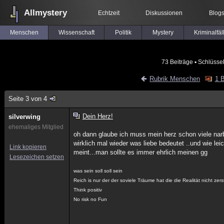
Allmystery
Echtzeit
Diskussionen
Blog
Menschen
Wissenschaft
Politik
Mystery
Kriminalfäl
73 Beiträge
▪ Schlüsse
Rubrik Menschen
1 B
Seite 3 von 4
Dein Herz!
silverwing
ehemaliges Mitglied
oh dann glaube ich muss mein herz schon viele narb
wirklich mal wieder was liebe bedeutet ..und wie l
Link kopieren
meint...man sollte es immer ehrlich meinen gg
Lesezeichen setzen
was sein soll soll sein
Reich is nur der der soviele Träume hat die die Realität nicht zer
Think positiv
No risk no Fun