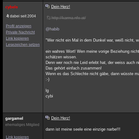
Dein Herz!
cybele
dabei seit 2004
http://karma.nfo.at/
Profil anzeigen
@habib
Private Nachricht
Link kopieren
"Wer nicht ein Mal in dem Dunkel war, weiß nicht, wi
Lesezeichen setzen
ein wahres Wort! Wen meine vorige Beziehung nich
schätzen wissen.
Denn wer noch nie Leid erlebt hat, der weiss auch ni
Das gehört einfach zusammen!
Wenn es das Schlechte nicht gäbe, dann wüsste ma
:-)
lg
cybi
Dein Herz!
gargamel
ehemaliges Mitglied
dann ist meine seele eine einzige narbe!!!
Link kopieren