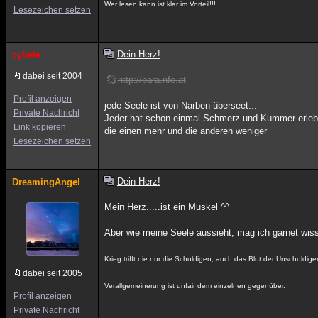
Wer lesen kann ist klar im Vorteil!!!
Lesezeichen setzen
Dein Herz!
cybele
dabei seit 2004
http://para.nfo.at
Profil anzeigen
jede Seele ist von Narben überseet...
Private Nachricht
Jeder hat schon einmal Schmerz und Kummer erleb
Link kopieren
die einen mehr und die anderen weniger
Lesezeichen setzen
Dein Herz!
DreamingAngel
Mein Herz.....ist ein Muskel ^^
Aber wie meine Seele aussieht, mag ich garnet wis
Krieg trifft nie nur die Schuldigen, auch das Blut der Unschuldig
dabei seit 2005
Verallgemeinerung ist unfair dem einzelnen gegenüber.
Profil anzeigen
Private Nachricht