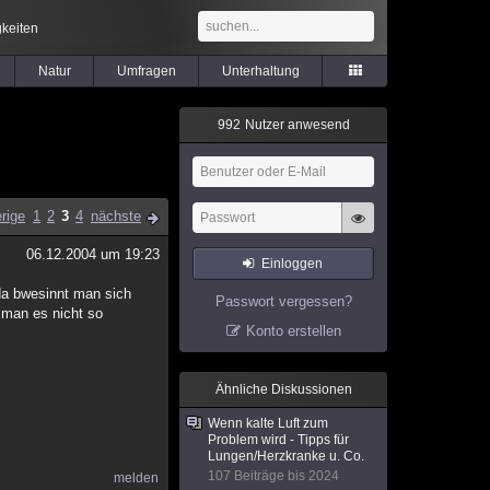
keiten
Natur
Umfragen
Unterhaltung
9
9
2
Nutzer anwesend
rige
1
2
3
4
nächste
06.12.2004 um 19:23
Einloggen
.da bwesinnt man sich
Passwort vergessen?
 man es nicht so
Konto erstellen
Ähnliche Diskussionen
Wenn kalte Luft zum
Problem wird - Tipps für
Lungen/Herzkranke u. Co.
107 Beiträge bis 2024
melden