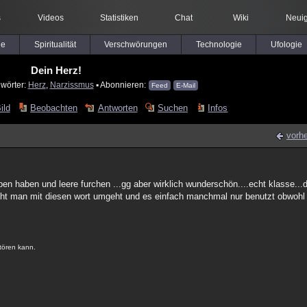
s
Videos
Statistiken
Chat
Wiki
Neuig
le
Spiritualität
Verschwörungen
Technologie
Ufologie
Dein Herz!
lwörter:
Herz
,
Narzissmus
▪ Abonnieren:
Feed
E-Mail
ild
Beobachten
Antworten
Suchen
Infos
vorhe
en haben und leere furchen ...gg aber wirklich wunderschön....echt klasse..
eicht man mit diesen wort umgeht und es einfach manchmal nur benutzt obwohl
stören kann.