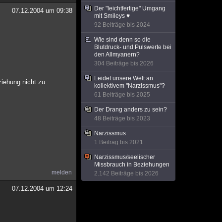
Der "leichtfertige" Umgang
07.12.2004 um 09:38
mit Smileys ♥
92 Beiträge bis 2024
Wie sind denn so die
Blutdruck- und Pulswerte bei
den Allmyanern?
304 Beiträge bis 2026
Leidet unsere Welt an
iehung nicht zu
kollektivem "Narzissmus"?
61 Beiträge bis 2025
Der Drang anders zu sein?
48 Beiträge bis 2023
Narzissmus
1 Beitrag bis 2021
Narzissmus/seelischer
Missbrauch in Beziehungen
melden
2.142 Beiträge bis 2026
07.12.2004 um 12:24