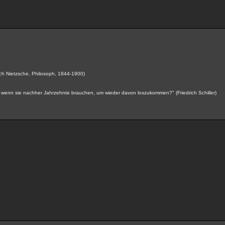
drich Nietzsche, Philosoph, 1844-1900)
wenn sie nachher Jahrzehnte brauchen, um wieder davon loszukommen?" (Friedrich Schiller)