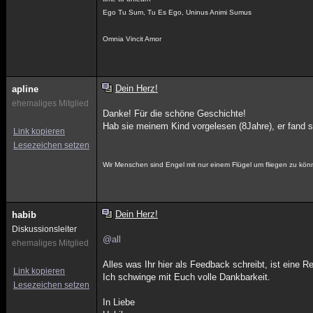
Ego Tu Sum, Tu Es Ego, Uninus Animi Sumus
Omnia Vincit Amor
Dein Herz!
apline
ehemaliges Mitglied
Danke! Für die schöne Geschichte!
Hab sie meinem Kind vorgelesen (8Jahre), er fand si
Link kopieren
Lesezeichen setzen
Wir Menschen sind Engel mit nur einem Flügel um fliegen zu k
Dein Herz!
habib
Diskussionsleiter
@all
ehemaliges Mitglied
Alles was Ihr hier als Feedback schreibt, ist eine 
Link kopieren
Ich schwinge mit Euch volle Dankbarkeit.
Lesezeichen setzen
In Liebe