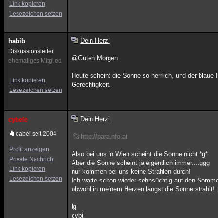
Link kopieren
Lesezeichen setzen
Dein Herz!
habib
Diskussionsleiter
@Guten Morgen
ehemaliges Mitglied
Heute scheint die Sonne so herrlich, und der blaue
Link kopieren
Gerechtigkeit.
Lesezeichen setzen
Dein Herz!
cybele
dabei seit 2004
http://para.nfo.at
Profil anzeigen
Also bei uns in Wien scheint die Sonne nicht *g*
Private Nachricht
Aber die Sonne scheint ja eigentlich immer....ggg
Link kopieren
nur kommen bei uns keine Strahlen durch!
Lesezeichen setzen
Ich warte schon wieder sehnsüchtig auf den Sommer
obwohl in meinem Herzen längst die Sonne strahlt! :
lg
cybi