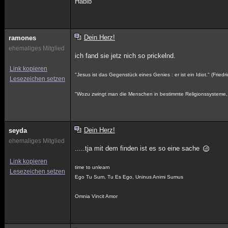
Habib
Dein Herz!
ramones
ehemaliges Mitglied
ich fand sie jetz nich so prickelnd.
Link kopieren
"Jesus ist das Gegenstück eines Genies : er ist ein Idiot." (Frie
Lesezeichen setzen
"Wozu zwingt man die Menschen in bestimmte Religionssysteme, 
Dein Herz!
seyda
ehemaliges Mitglied
.....tja mit dem finden ist es so eine sache
Link kopieren
time to unlearn
Lesezeichen setzen
Ego Tu Sum, Tu Es Ego, Uninus Animi Sumus
Omnia Vincit Amor