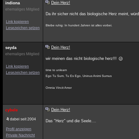
Dein Herz!
indiona
ehemaliges Mitglied
Da ihr sicher nicht das biologische Herz meint, wür
Link kopieren
Bleibe ruhig: In hundert Jahren ist alles vorbei.
Lesezeichen setzen
Dein Herz!
seyda
ehemaliges Mitglied
wir meinen das nicht biologische herz!!!
Link kopieren
time to unlearn
Lesezeichen setzen
Ego Tu Sum, Tu Es Ego, Uninus Animi Sumus
Omnia Vincit Amor
Dein Herz!
cybele
dabei seit 2004
Das "Herz" und die Seele....
Profil anzeigen
Private Nachricht