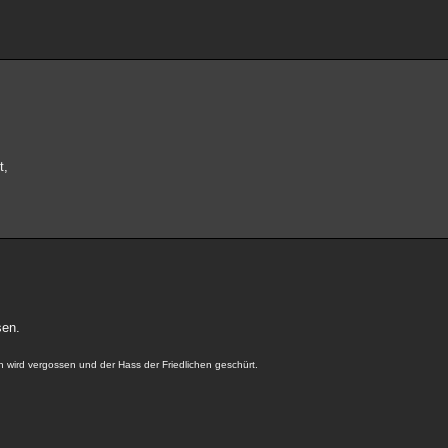
t,
sen.
en wird vergossen und der Hass der Friedlichen geschürt.