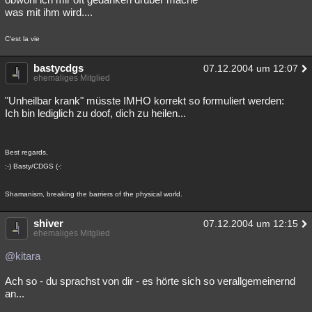
was mit ihm wird....
C'est la vie
bastycdgs
07.12.2004 um 12:07
ehemaliges Mitglied
"Unheilbar krank" müsste IMHO korrekt so formuliert werden:
Ich bin lediglich zu doof, dich zu heilen...
Best regards,
:-) Basty/CDGS (-:
Shamanism, breaking the barriers of the physical world.
shiver
07.12.2004 um 12:15
ehemaliges Mitglied
@kitara
Ach so - du sprachst von dir - es hörte sich so verallgemeinernd
an...