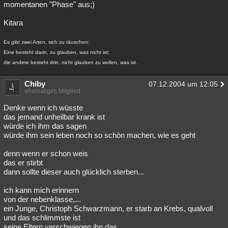
momentanen "Phase" aus;)
Kitara
Es gibt zwei Arten, sich zu täuschen:
Eine besteht darin, zu glauben, was nicht ist;
die andere besteht drin, nicht glauben zu wollen, was ist.
Chiby
07.12.2004 um 12:05
ehemaliges Mitglied
Denke wenn ich wüsste
das jemand unheilbar krank ist
würde ich ihm das sagen
würde ihm sein leben noch so schön machen, wie es geht
denn wenn er schon weis
das er stirbt
dann sollte dieser auch glücklich sterben...
ich kann mich erinnern
von der nebenklasse,...
ein Junge, Christoph Schwarzmann, er starb an Krebs, qualvoll
und das schlimmste ist
seine Eltern verschwiegen ihn das