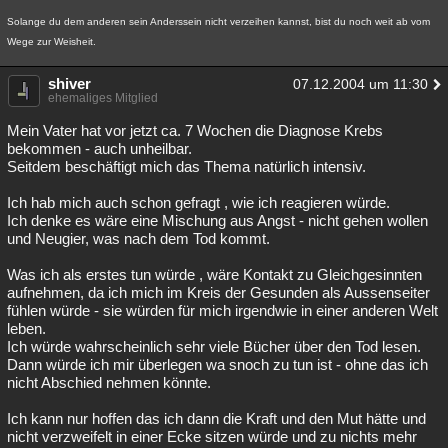
Besucht
Teilgenommen
Alle
Neue
Geschlossen
Solange du dem anderen sein Anderssein nicht verzeihen kannst, bist du noch weit ab vom
Wege zur Weisheit.
Lesenswert
Schlüsselwörter
shiver
07.12.2004 um 11:30
ehemaliges Mitglied
Mein Vater hat vor jetzt ca. 7 Wochen die Diagnose Krebs
bekommen - auch unheilbar.
Seitdem beschäftigt mich das Thema natürlich intensiv.
Ich hab mich auch schon gefragt , wie ich reagieren würde.
Ich denke es wäre eine Mischung aus Angst - nicht gehen wollen
und Neugier, was nach dem Tod kommt.
Was ich als erstes tun würde , wäre Kontakt zu Gleichgesinnten
aufnehmen, da ich mich im Kreis der Gesunden als Aussenseiter
fühlen würde - sie würden für mich irgendwie in einer anderen Welt
leben.
Ich würde wahrscheinlich sehr viele Bücher über den Tod lesen.
Dann würde ich mir überlegen wa snoch zu tun ist - ohne das ich
nicht Abschied nehmen könnte.
Ich kann nur hoffen das ich dann die Kraft und den Mut hätte und
nicht verzweifelt in einer Ecke sitzen würde und zu nichts mehr