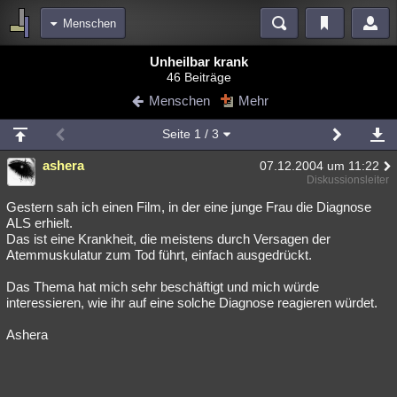
Menschen
Bereiche
Unheilbar krank
46 Beiträge
Echtzeit
Diskussionen
Blogs
Videos
Statistiken
Menschen
Mehr
Chat
Wiki
Neuigkeiten
Seite
1
/ 3
meine Rubriken
ashera
07.12.2004 um 11:22
Menschen
Wissenschaft
Politik
Mystery
Kriminalfälle
Diskussionsleiter
Spiritualität
Verschwörungen
Technologie
Ufologie
Gestern sah ich einen Film, in der eine junge Frau die Diagnose
ALS erhielt.
Das ist eine Krankheit, die meistens durch Versagen der
Natur
Umfragen
Unterhaltung
Atemmuskulatur zum Tod führt, einfach ausgedrückt.
weitere Rubriken
Das Thema hat mich sehr beschäftigt und mich würde
Philosophie
Träume
Orte
Esoterik
Literatur
interessieren, wie ihr auf eine solche Diagnose reagieren würdet.
Astronomie
Helpdesk
Gruppen
Gaming
Filme
Ashera
Musik
Clash
Verbesserungen
Allmystery
English
Übersichten