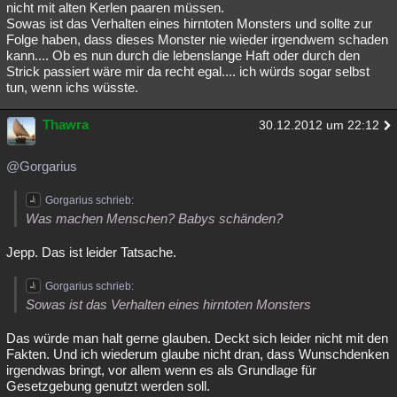
nicht mit alten Kerlen paaren müssen.
Besucht
Teilgenommen
Alle
Neue
Geschlossen
Sowas ist das Verhalten eines hirntoten Monsters und sollte zur
Folge haben, dass dieses Monster nie wieder irgendwem schaden
Lesenswert
Schlüsselwörter
kann.... Ob es nun durch die lebenslange Haft oder durch den
Strick passiert wäre mir da recht egal.... ich würds sogar selbst
tun, wenn ichs wüsste.
Thawra
30.12.2012 um 22:12
@Gorgarius
Gorgarius schrieb:
Was machen Menschen? Babys schänden?
Jepp. Das ist leider Tatsache.
Gorgarius schrieb:
Sowas ist das Verhalten eines hirntoten Monsters
Das würde man halt gerne glauben. Deckt sich leider nicht mit den
Fakten. Und ich wiederum glaube nicht dran, dass Wunschdenken
irgendwas bringt, vor allem wenn es als Grundlage für
Gesetzgebung genutzt werden soll.