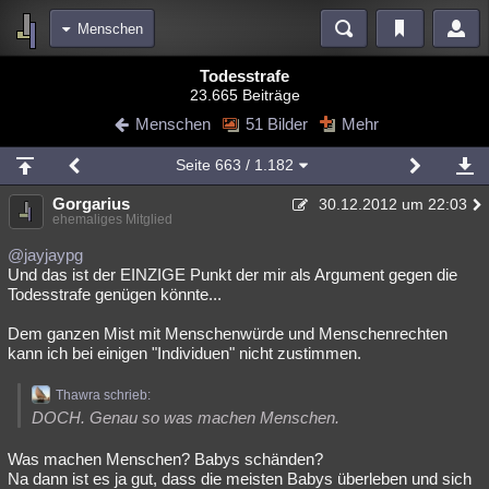
Menschen
Bereiche
Todesstrafe
23.665 Beiträge
Echtzeit
Diskussionen
Blogs
Videos
Statistiken
Menschen
51 Bilder
Mehr
Chat
Wiki
Neuigkeiten
2
Seite
663
/ 1.182
meine Rubriken
Gorgarius
30.12.2012 um 22:03
Menschen
Wissenschaft
Politik
Mystery
Kriminalfälle
ehemaliges Mitglied
Spiritualität
Verschwörungen
Technologie
Ufologie
@jayjaypg
Und das ist der EINZIGE Punkt der mir als Argument gegen die
Todesstrafe genügen könnte...
Natur
Umfragen
Unterhaltung
weitere Rubriken
Dem ganzen Mist mit Menschenwürde und Menschenrechten
kann ich bei einigen "Individuen" nicht zustimmen.
Philosophie
Träume
Orte
Esoterik
Literatur
Thawra schrieb:
Astronomie
Helpdesk
Gruppen
Gaming
Filme
DOCH. Genau so was machen Menschen.
Musik
Clash
Verbesserungen
Allmystery
English
Was machen Menschen? Babys schänden?
Na dann ist es ja gut, dass die meisten Babys überleben und sich
Übersichten