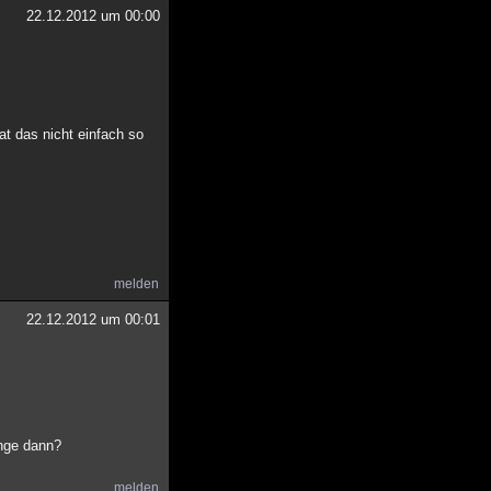
22.12.2012 um 00:00
at das nicht einfach so
melden
22.12.2012 um 00:01
ange dann?
melden