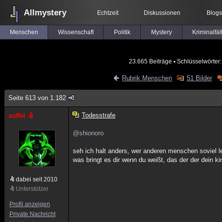
Allmystery
Echtzeit
Diskussionen
Blogs
Menschen
Wissenschaft
Politik
Mystery
Kriminalfäl
23.665 Beiträge
▪ Schlüsselwörter
Rubrik Menschen
51 Bilder
Seite 613 von 1.182
Todesstrafe
suffel
@shionoro
seh ich halt anders, wer anderen menschen soviel le
was bringt es dir wenn du weißt, das der der dein ki
dabei seit 2010
Unterstützer
Profil anzeigen
Private Nachricht