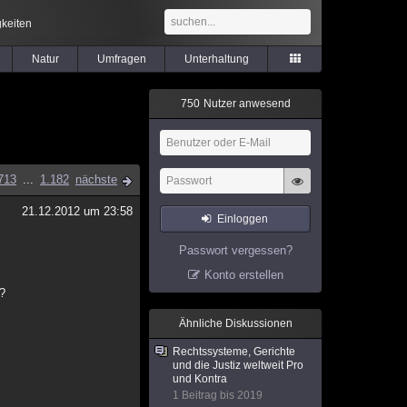
keiten
Natur
Umfragen
Unterhaltung
7
5
0
Nutzer anwesend
713
...
1.182
nächste
21.12.2012 um 23:58
Einloggen
Passwort vergessen?
Konto erstellen
 ?
Ähnliche Diskussionen
Rechtssysteme, Gerichte
und die Justiz weltweit Pro
und Kontra
1 Beitrag bis 2019