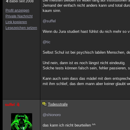
Die meisten bleiben ihr leben lang auf institutionen
dabei seit 2008
Jemand der einfach nicht anders kann und total durc
Profil anzeigen
kaum sinn.
Private Nachricht
@suffel
Link kopieren
Lesezeichen setzen
Wenn du Jura studiert hast fühlst du nich mehr so v
@tic
Selbst Schul ist bei psychisch labilen Menschen, d
Und nein, dann ist es noch längst nicht eindeutig.
Solche tests können falsch sein, fehler passieren,
Kann auch sein dass das mädel mit dem entsprechende
mit ihm schlief, das dem mann aber keiner glaubt we
Todesstrafe
suffel
@shionoro
das kann ich nicht beurteilen ^^