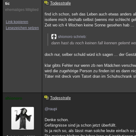
Todesstrafe
tic
ehemaliges Mitglied
find ich schon, seh das Leben auch etwas anders a
isoliere mich deshalb selbst (wenns mir schlecht ge
Link kopieren
Zeit wo ich 4 Wochen keine Sonne gesehen hab ...
Lesezeichen setzen
shionoro schrieb:
dann hast du noch keinen fall kennen gelernt w
doch nur, selber schuld würd ich sagen ... der Gest
klar gibts Fehler nur wenn zb nen Mädchen verschw
wird die zugehörige Person zu finden ist es dann n
Täter mit dreck vom Tatort dran im Schuhschrank st
Todesstrafe
shionoro
@raupi
Denke schon.
Gefängnisse sind ja schon jetzt überfüllt.
Is ja nich so, als lässt man solche leute einfach s