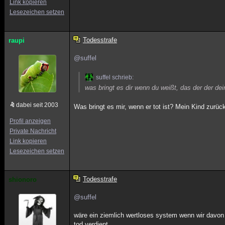
Link kopieren
Lesezeichen setzen
Todesstrafe
raupi
@suffel
suffel schrieb:
was bringt es dir wenn du weißt, das der der dei
dabei seit 2003
Was bringt es mir, wenn er tot ist? Mein Kind zurück
Profil anzeigen
Private Nachricht
Link kopieren
Lesezeichen setzen
Todesstrafe
shionoro
@suffel
wäre ein ziemlich wertloses system wenn wir davon 
tod verdient.