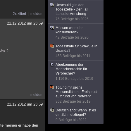
Unschuldig in der
Todeszelle - Der Fall
2x zitiert
melden
Lancelot Armstrong
76 Beiträge bis 2026
21.12.2012 um 23:59
Müssen wir mehr
konsumieren?
42 Beiträge bis 2020
Todesstrafe für Schwule in
Uganda?
ird ?
453 Beiträge bis 2011
Aberkennung der
Menschenrechte für
Verbrecher?
1.116 Beiträge bis 2019
Tötung mit sechs
Messerstichen - Freispruch
melden
aufgrund von Notwehr
362 Beiträge bis 2019
21.12.2012 um 23:59
Deutschland: Wann ist es
ein Schmelztiegel?
9 Beiträge bis 2022
ute meinen er habe den