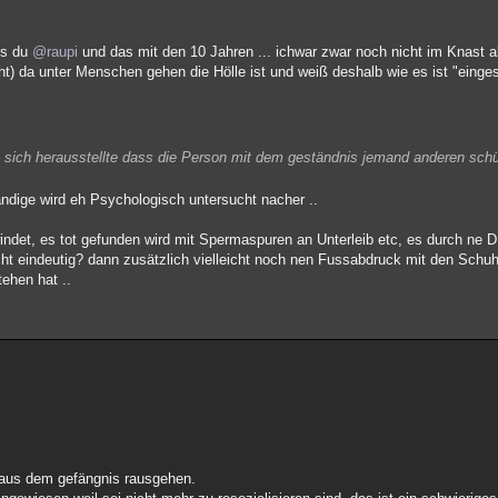
ls du
@raupi
und das mit den 10 Jahren ... ichwar zwar noch nicht im Knast a
ht) da unter Menschen gehen die Hölle ist und weiß deshalb wie es ist "eingesp
o sich herausstellte dass die Person mit dem geständnis jemand anderen schü
ändige wird eh Psychologisch untersucht nacher ..
indet, es tot gefunden wird mit Spermaspuren an Unterleib etc, es durch ne 
icht eindeutig? dann zusätzlich vielleicht noch nen Fussabdruck mit den Sch
ehen hat ..
o aus dem gefängnis rausgehen.