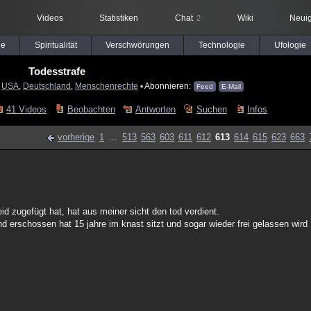
Videos
Statistiken
Chat
Wiki
Neuig
2
le
Spiritualität
Verschwörungen
Technologie
Ufologie
Todesstrafe
:
USA
,
Deutschland
,
Menschenrechte
▪ Abonnieren:
Feed
E-Mail
41 Videos
Beobachten
Antworten
Suchen
Infos
vorherige
1
...
513
563
603
611
612
613
614
615
623
663
id zugefügt hat, hat aus meiner sicht den tod verdient.
nd erschossen hat 15 jahre im knast sitzt und sogar wieder frei gelassen wird