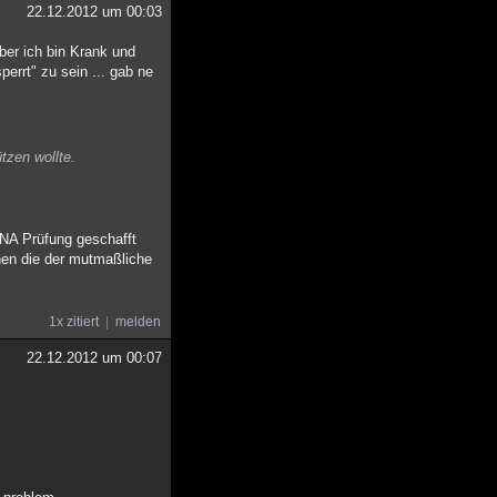
22.12.2012 um 00:03
ber ich bin Krank und
errt" zu sein ... gab ne
tzen wollte.
DNA Prüfung geschafft
uhen die der mutmaßliche
1x zitiert
melden
22.12.2012 um 00:07