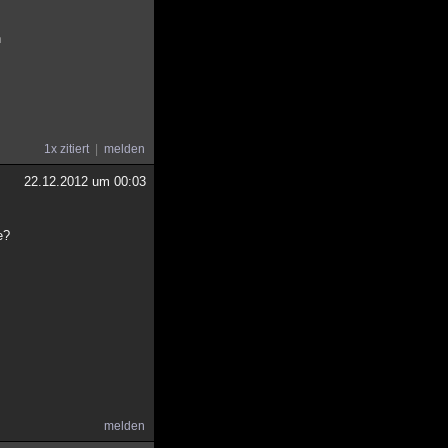
n
1x zitiert
melden
22.12.2012 um 00:03
e?
melden