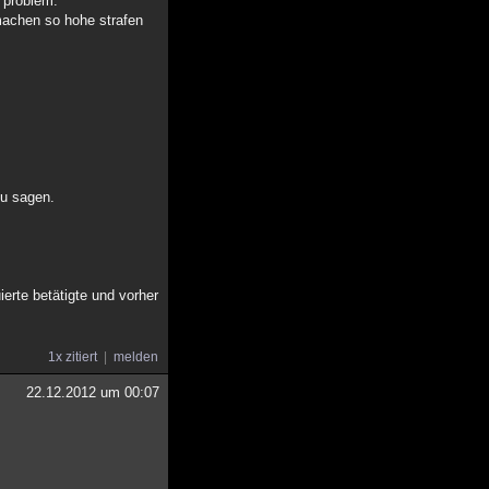
s problem.
 machen so hohe strafen
zu sagen.
erte betätigte und vorher
1x zitiert
melden
22.12.2012 um 00:07