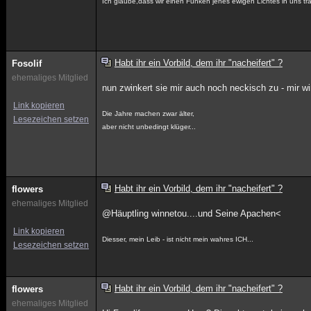
Ich glaube,dass wir einen Funken jenes ewigen Lichtes in uns
Habt ihr ein Vorbild, dem ihr "nacheifert" ?
Fosolif
ehemaliges Mitglied
nun zwinkert sie mir auch noch neckisch zu - mir 
Link kopieren
Die Jahre machen zwar älter,
Lesezeichen setzen
aber nicht unbedingt klüger...
Habt ihr ein Vorbild, dem ihr "nacheifert" ?
flowers
ehemaliges Mitglied
@Häuptling winnetou....und Seine Apachen<
Link kopieren
Diesser, mein Leib - ist nicht mein wahres ICH...
Lesezeichen setzen
Habt ihr ein Vorbild, dem ihr "nacheifert" ?
flowers
ehemaliges Mitglied