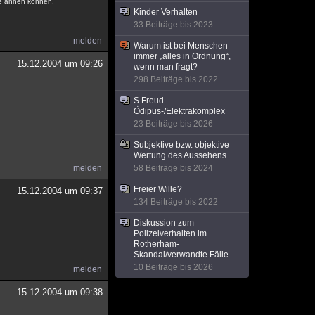
ne ahnen können.
Kinder Verhalten
33 Beiträge bis 2023
melden
Warum ist bei Menschen
immer „alles in Ordnung“,
15.12.2004 um 09:26
wenn man fragt?
298 Beiträge bis 2022
S.Freud
Ödipus-/Elektrakomplex
23 Beiträge bis 2026
Subjektive bzw. objektive
Wertung des Aussehens
melden
58 Beiträge bis 2024
Freier Wille?
15.12.2004 um 09:37
134 Beiträge bis 2022
Diskussion zum
Polizeiverhalten im
Rotherham-
Skandal/verwandte Fälle
10 Beiträge bis 2026
melden
15.12.2004 um 09:38