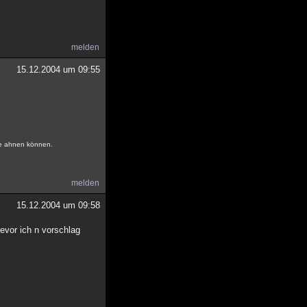
melden
15.12.2004 um 09:55
ne ahnen können.
melden
15.12.2004 um 09:58
evor ich n vorschlag