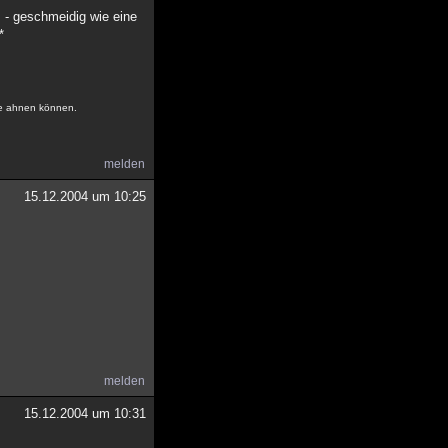
s - geschmeidig wie eine
*
ne ahnen können.
melden
15.12.2004 um 10:25
melden
15.12.2004 um 10:31