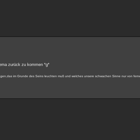
ma zurück zu kommen *g*
 tragen,das im Grunde des Seins leuchten muß und welches unsere schwachen Sinne nur von fer