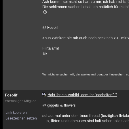
Ach komm, sei nicht so hart zu mir, ich hab nichts ü
Die schlimmen sachen behalt ich natürlich für mich!
@ Fosolif
>nun zwinkert sie mir auch noch neckisch zu - mir
Flirtalarm!
Wer nicht versuchen will, ein zweites mal genauer hinzusehen, sol
Habt ihr ein Vorbild, dem ihr "nacheifert" ?
Fosolif
ehemaliges Mitglied
@ giggels & flowers
Link kopieren
schaut mal unter dem treue-thread (bezüglich flirtal
Lesezeichen setzen
...jo, flirten und schmusen sind halt schon tolle sac