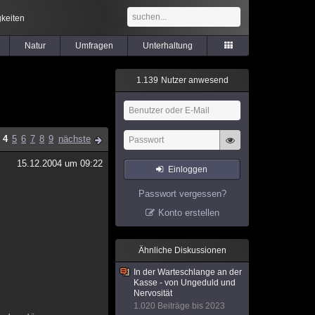
keiten
Natur
Umfragen
Unterhaltung
1
.
1
3
9
Nutzer anwesend
4
5
6
7
8
9
nächste
15.12.2004 um 09:22
Einloggen
Passwort vergessen?
Konto erstellen
Ähnliche Diskussionen
In der Warteschlange an der
Kasse - von Ungeduld und
Nervosität
1.020 Beiträge bis 2023