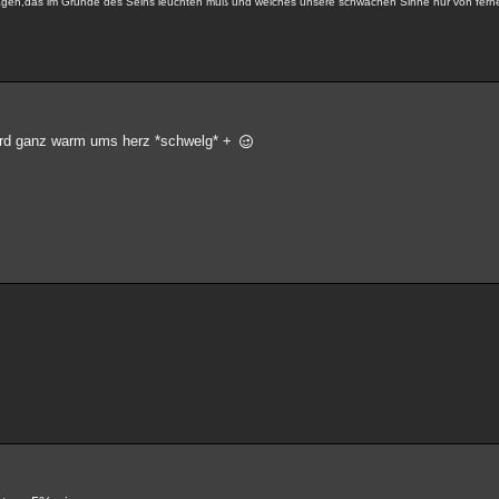
 tragen,das im Grunde des Seins leuchten muß und welches unsere schwachen Sinne nur von fer
wird ganz warm ums herz *schwelg* +