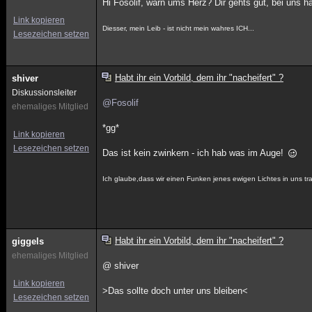
Hi Fosolif, warn ums Herz? Dir gehts gut, bei uns 
Link kopieren
Diesser, mein Leib - ist nicht mein wahres ICH...
Lesezeichen setzen
Habt ihr ein Vorbild, dem ihr "nacheifert" ?
shiver
Diskussionsleiter
@Fosolif
ehemaliges Mitglied
*gg*
Link kopieren
Lesezeichen setzen
Das ist kein zwinkern - ich hab was im Auge!
Ich glaube,dass wir einen Funken jenes ewigen Lichtes in uns
Habt ihr ein Vorbild, dem ihr "nacheifert" ?
giggels
ehemaliges Mitglied
@ shiver
Link kopieren
>Das sollte doch unter uns bleiben<
Lesezeichen setzen