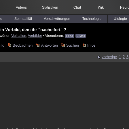
s
Videos
Statistiken
Chat
Wiki
Neuig
le
Spiritualität
Verschwörungen
Technologie
Ufologie
ein Vorbild, dem ihr "nacheifert" ?
wörter:
Verhalten
,
Vorbilder
▪ Abonnieren:
Feed
E-Mail
ild
Beobachten
Antworten
Suchen
Infos
vorherige
1
2
3