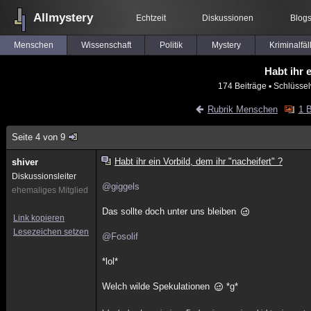
Allmystery
Echtzeit
Diskussionen
Blog
Menschen
Wissenschaft
Politik
Mystery
Kriminalfäl
Habt ihr 
174 Beiträge
▪ Schlüssel
Rubrik Menschen
1 B
Seite 4 von 9
Habt ihr ein Vorbild, dem ihr "nacheifert" ?
shiver
Diskussionsleiter
@giggels
ehemaliges Mitglied
Das sollte doch unter uns bleiben
Link kopieren
Lesezeichen setzen
@Fosolif
*lol*
Welch wilde Spekulationen
*g*