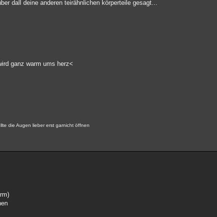
ber dall deine anderen teirähnlichen körperteile gesagt...
 wird ganz warm ums herz<
lte die Augen lieber erst garnicht öffnen
arm)
hen