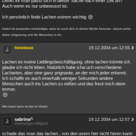
Denkt ihr man passt sich in dieser Sache nach einer Zeit an?
Auch wenn es nur unbewusst ist.
Besucht
Teilgenommen
Alle
Neue
Geschlossen
Ich persönlich finde Lachen extrem wichtig
Lesenswert
Schlüsselwörter
Indem du jemanden entwürdigst, setzt du auch dich in deiner Würde herunter...darum achte
deine Umgebung und die Menschen in ihr.
twixtwax
19.12.2004 um 12:55
Lachen ist meine Lieblingsbeschäftigung, ohne lachen könnte ich
glaube ich nicht leben. Natürlich habe icha uch verschiedene
Lacharten, aber eine ganz prignante, an der mich jeder erkennt.
Ich schaffe es auch innerhalb weniger Sekunden andere
Menschen auch ins Lachen zu reißen und das freut mich dann
immer.
Wer lesen kann ist klar im Vorteil.
sabrina^
19.12.2004 um 12:57
ehemaliges Mitglied
schade das man das lachen , von den usern hier nicht hören kann