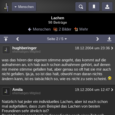
Menschen
Bereiche
Lachen
98 Beiträge
Echtzeit
Diskussionen
Blogs
Videos
Statistiken
Menschen
2 Bilder
Mehr
Chat
Wiki
Neuigkeiten
Seite
2
/ 5
meine Rubriken
hughberinger
18.12.2004 um 23:36
Menschen
Wissenschaft
Politik
Mystery
Kriminalfälle
ehemaliges Mitglied
Spiritualität
Verschwörungen
Technologie
Ufologie
was das hören der eigenen stimme angeht, das kommt auf die
aufnahmen an, ich hab auch schon aufnahmen gehört, auf denen
mir meine stimme gefallen hat, aber genau so oft hat sie mir auch
Natur
Umfragen
Unterhaltung
nicht gefallen. tja ja, so ist das halt, obwohl man daran nichts
weitere Rubriken
ändern kann, ist es tatsächlich so, wie es nicht zu sein scheint.
Philosophie
Träume
Orte
Esoterik
Literatur
Amila
19.12.2004 um 12:47
ehemaliges Mitglied
Astronomie
Helpdesk
Gruppen
Gaming
Filme
Natürlich hat jeder ein individuelles Lachen, aber ist euch schon
Musik
Clash
Verbesserungen
Allmystery
English
mal aufgefallen, dass zum Beispiel das Lachen von besten
Freundinen sehr ähnlich ist?
Übersichten