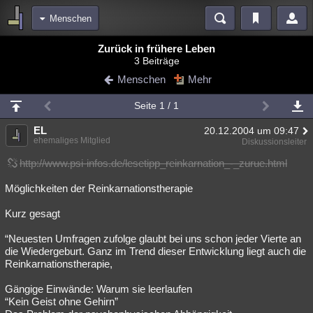
Menschen
Bereiche
Zurück in frühere Leben
3 Beiträge
Echtzeit
Diskussionen
Blogs
Videos
Statistiken
Menschen
Mehr
Chat
Wiki
Neuigkeiten
Seite 1 / 1
meine Rubriken
EL
20.12.2004 um 09:47
Menschen
Wissenschaft
Politik
Mystery
Kriminalfälle
ehemaliges Mitglied
Diskussionsleiter
Spiritualität
Verschwörungen
Technologie
Ufologie
http://www.psi-infos.de/lesetipp_reinkarnation_-_zurue.html
Möglichkeiten der Reinkarnationstherapie
Natur
Umfragen
Unterhaltung
weitere Rubriken
Kurz gesagt
Philosophie
Träume
Orte
Esoterik
Literatur
“Neuesten Umfragen zufolge glaubt bei uns schon jeder Vierte an
die Wiedergeburt. Ganz im Trend dieser Entwicklung liegt auch die
Astronomie
Helpdesk
Gruppen
Gaming
Filme
Reinkarnationstherapie,
Musik
Clash
Verbesserungen
Allmystery
English
Gängige Einwände: Warum sie leerlaufen
“Kein Geist ohne Gehirn”
Übersichten