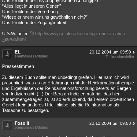
Das Problem der psychophysischen Abhängigkeit
“Alles liegt in unseren Genen”
Besucht
Teilgenommen
Alle
Neue
Geschlossen
Das Problem der Vererbung
“Wieso erinnern wir uns gewöhnlich nicht?”
Lesenswert
Schlüsselwörter
Das Problem der Zugänglichkeit
U.S.W. unter
http://www.psi-infos.de/lesetipp_reinkarnation_-
_zurue.html
EL
20.12.2004 um 09:50
ehemaliges Mitglied
Diskussionsleiter
Pressestimmen
Zu diesem Buch sollte man unbedingt greifen. Hier nämlich wird
präsentiert, was es an Erfahrungen mit der Reinkarnationstherapie
und Ergebnissen der Reinkarnationsforschung bereits an Bergen
von Indizien gibt. (...) Der Berg an Indizienmaterial, das hier
zusammengetragen ist, ist so erdrückend, daß einem ordentlichen
Gericht kein anderes Urteil bliebe, als die Reinkarnation als
Tatsache zu bestätigen.
Fosolif
20.12.2004 um 09:58
ehemaliges Mitglied