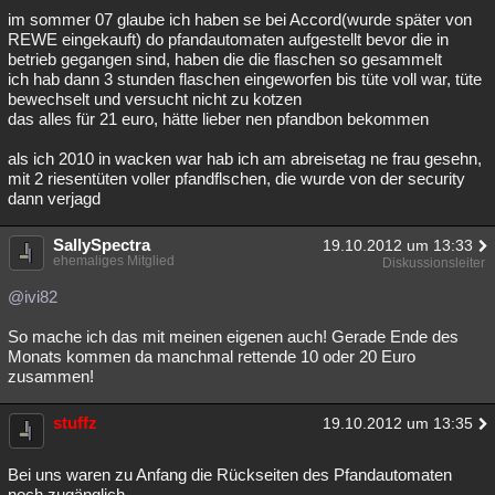
im sommer 07 glaube ich haben se bei Accord(wurde später von
REWE eingekauft) do pfandautomaten aufgestellt bevor die in
betrieb gegangen sind, haben die die flaschen so gesammelt
ich hab dann 3 stunden flaschen eingeworfen bis tüte voll war, tüte
bewechselt und versucht nicht zu kotzen
das alles für 21 euro, hätte lieber nen pfandbon bekommen
als ich 2010 in wacken war hab ich am abreisetag ne frau gesehn,
mit 2 riesentüten voller pfandflschen, die wurde von der security
dann verjagd
SallySpectra
19.10.2012 um 13:33
ehemaliges Mitglied
Diskussionsleiter
@ivi82
So mache ich das mit meinen eigenen auch! Gerade Ende des
Monats kommen da manchmal rettende 10 oder 20 Euro
zusammen!
stuffz
19.10.2012 um 13:35
Bei uns waren zu Anfang die Rückseiten des Pfandautomaten
noch zugänglich...