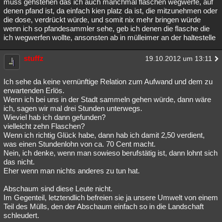
muss gehstehen das ich auch manchmal flaschen wegwerfe, auf
denen pfand ist, da einfach kien platz da ist, die mitzunehmen oder
die dose, verdrückt würde, und somit nix mehr bringen würde
wenn ich so pfandesammler sehe, geb ich denen die flasche die
ich wegwerfen wollte, ansonsten ab in mülleimer an der haltestelle
stuffz
19.10.2012 um 13:11
Ich sehe da keine vernünftige Relation zum Aufwand und dem zu
erwartenden Erlös.
Wenn ich bei uns in der Stadt sammeln gehen würde, dann wäre
ich, sagen wir mal drei Stunden unterwegs.
Wieviel hab ich dann gefunden?
vielleicht zehn Flaschen?
Wenn ich richtig Glück habe, dann hab ich damit 2,50 verdient,
was einen Stundenlohn von ca. 70 Cent macht.
Nein, ich denke, wenn man sowieso berufstätig ist, dann lohnt sich
das nicht.
Eher wenn man nichts anderes zu tun hat.
Abschaum sind diese Leute nicht.
Im Gegenteil, letztendlich befreien sie ja unsere Umwelt von einem
Teil des Mülls, den der Abschaum einfach so in die Landschaft
schleudert.