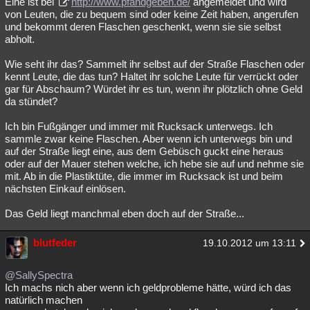
Eine ist bei
http://www.pfandgeben.de/
angemeldet und wird
von Leuten, die zu bequem sind oder keine Zeit haben, angerufen
Besucht
Teilgenommen
Alle
Neue
Geschlossen
und bekommt deren Flaschen geschenkt, wenn sie sie selbst
abholt.
Lesenswert
Schlüsselwörter
Wie seht ihr das? Sammelt ihr selbst auf der Straße Flaschen oder
kennt Leute, die das tun? Haltet ihr solche Leute für verrückt oder
gar für Abschaum? Würdet ihr es tun, wenn ihr plötzlich ohne Geld
da stündet?
Ich bin Fußgänger und immer mit Rucksack unterwegs. Ich
sammle zwar keine Flaschen. Aber wenn ich unterwegs bin und
auf der Straße liegt eine, aus dem Gebüsch guckt eine heraus
oder auf der Mauer stehen welche, ich hebe sie auf und nehme sie
mit. Ab in die Plastiktüte, die immer im Rucksack ist und beim
nächsten Einkauf einlösen.
Das Geld liegt manchmal eben doch auf der Straße...
blutfeder
19.10.2012 um 13:11
@SallySpectra
Ich machs nich aber wenn ich geldprobleme hätte, würd ich das
natürlich machen