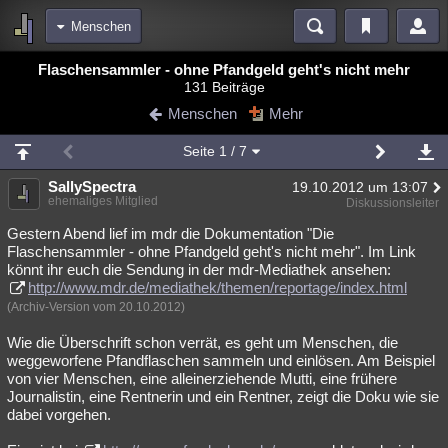
Menschen
Bereiche
Flaschensammler - ohne Pfandgeld geht's nicht mehr
131 Beiträge
Echtzeit
Diskussionen
Blogs
Videos
Statistiken
Menschen
Mehr
Chat
Wiki
Neuigkeiten
2
Seite
1
/ 7
meine Rubriken
SallySpectra
19.10.2012 um 13:07
Menschen
Wissenschaft
Politik
Mystery
Kriminalfälle
ehemaliges Mitglied
Diskussionsleiter
Spiritualität
Verschwörungen
Technologie
Ufologie
Gestern Abend lief im mdr die Dokumentation "Die
Flaschensammler - ohne Pfandgeld geht's nicht mehr". Im Link
könnt ihr euch die Sendung in der mdr-Mediathek ansehen:
Natur
Umfragen
Unterhaltung
http://www.mdr.de/mediathek/themen/reportage/index.html
weitere Rubriken
(Archiv-Version vom 20.10.2012)
Philosophie
Träume
Orte
Esoterik
Literatur
Wie die Überschrift schon verrät, es geht um Menschen, die
weggeworfene Pfandflaschen sammeln und einlösen. Am Beispiel
Astronomie
Helpdesk
Gruppen
Gaming
Filme
von vier Menschen, eine alleinerziehende Mutti, eine frühere
Journalistin, eine Rentnerin und ein Rentner, zeigt die Doku wie sie
Musik
Clash
Verbesserungen
Allmystery
English
dabei vorgehen.
Übersichten