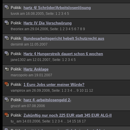
Politik:
hartz 4/ Schröder/Arbeitslosenlösung
tuvok
am 16.08.2005, Seite:
1
2
3
4
5
Politik:
Hartz IV Die Verschwörung
theoriex
am 29.04.2006, Seite:
1
2
3
4
5
6
7
8
9
Politik:
Bundesarbeitsgericht hebelt Schutzrecht aus
dersimli
am 11.05.2007
Politik:
Hartz 4 Hungerstreik dauert schon 6 wochen
jane1302
am 12.01.2007, Seite:
1
2
3
4
5
Politik:
Hartz Anklage
marcopolo
am 19.01.2007
Politik:
1 Euro Jobs unter meiner Würde?
vampirox
am 26.09.2006, Seite:
1
2
3
4
...
9
10
11
12
Politik:
harz 4 -arbeitslosengeld 2-
gruzzl
am 07.08.2006
Politik:
Zukünftig nur noch 225 EUR statt 345 EUR ALG-II
tu_
am 14.03.2006, Seite:
1
2
3
4
...
14
15
16
17