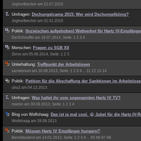
Joghurtbecher
am 22.07.2015
Umfragen:
Dschungelcamp 2015: Wer wird Dschungelkönig?
Joghurtbecher
am 31.01.2015
Politik:
(Inzwischen aufgehoben) Wettverbot für Hartz IV-Empfänge
DerSchnuffel
am 16.07.2014, Seite:
1
2
3
4
Menschen:
Fragen zu SGB XII
Zerox
am 05.06.2014, Seite:
1
2
3
Unterhaltung:
Treffpunkt der Arbeitslosen
sanatorium
am 16.06.2013, Seite:
1
2
3
4
...
11
12
13
14
Politik:
Petition für die Abschaffung der Sanktionen im Arbeitslose
uhu2
am 04.12.2013
Umfragen:
Was haltet ihr vom sogenannten Hartz IV TV?
mamin
am 30.09.2013, Seite:
1
2
3
4
Blog von
Wolfshaag:
Das ist ja mal cool.
Jubel für die Hartz-IV-R
Wolfshaag
am 28.08.2013
Politik:
Müssen Hartz IV Empfänger hungern?
Bernddasbrot
am 14.01.2013, Seite:
1
2
3
4
...
85
86
87
88