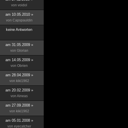
von
voidol
am 10.05.2010 »
von
Capspauldin
keine Antworten
am 31.05.2009 »
von
Glorian
am 14.05.2009 »
von
Obrien
am 28.04.2009 »
von
kiki1962
am 20.02.2009 »
von
Aineas
am 27.09.2008 »
von
kiki1962
am 05.01.2008 »
von
eyecatcher