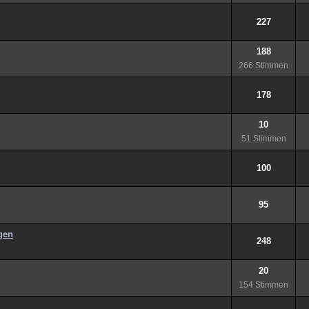
227
188
266 Stimmen
178
10
51 Stimmen
100
95
gen
248
20
154 Stimmen