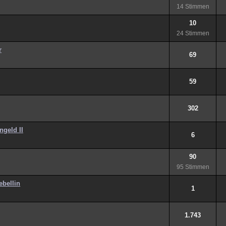
14 Stimmen
10
24 Stimmen
r
69
59
302
ngeld II
6
90
95 Stimmen
ebellin
1
1.743