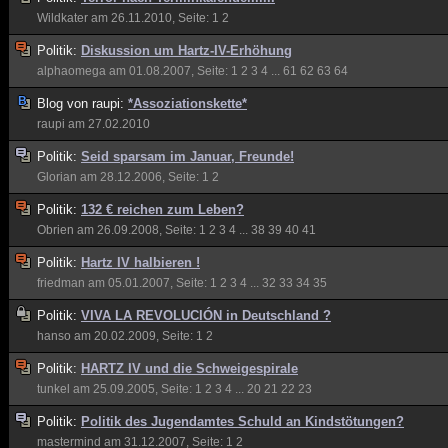
Wildkater
am 26.11.2010, Seite:
1
2
Politik:
Diskussion um Hartz-IV-Erhöhung
alphaomega
am 01.08.2007, Seite:
1
2
3
4
...
61
62
63
64
Blog von
raupi:
*Assoziationskette*
raupi
am 27.02.2010
Politik:
Seid sparsam im Januar, Freunde!
Glorian
am 28.12.2006, Seite:
1
2
Politik:
132 € reichen zum Leben?
Obrien
am 26.09.2008, Seite:
1
2
3
4
...
38
39
40
41
Politik:
Hartz IV halbieren !
friedman
am 05.01.2007, Seite:
1
2
3
4
...
32
33
34
35
Politik:
VIVA LA REVOLUCIÓN in Deutschland ?
hanso
am 20.02.2009, Seite:
1
2
Politik:
HARTZ IV und die Schweigespirale
tunkel
am 25.09.2005, Seite:
1
2
3
4
...
20
21
22
23
Politik:
Politik des Jugendamtes Schuld an Kindstötungen?
mastermind
am 31.12.2007, Seite:
1
2