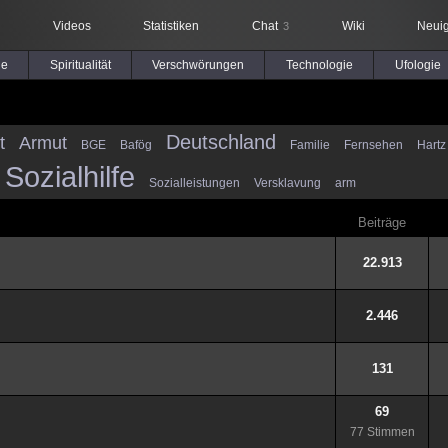
Videos
Statistiken
Chat
Wiki
Neuig
3
le
Spiritualität
Verschwörungen
Technologie
Ufologie
Deutschland
t
Armut
BGE
Bafög
Familie
Fernsehen
Hartz
Sozialhilfe
Sozialleistungen
Versklavung
arm
Beiträge
22.913
2.446
131
69
77 Stimmen