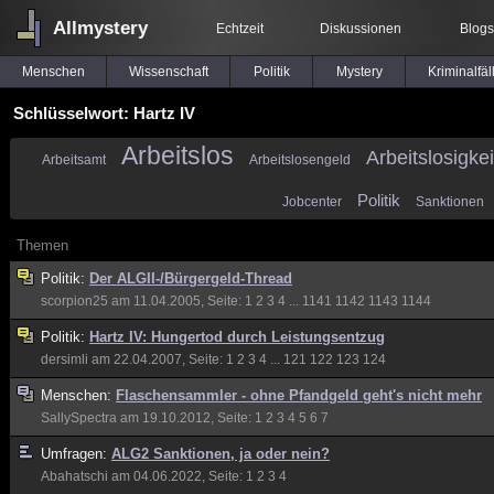
Allmystery
Echtzeit
Diskussionen
Blogs
Menschen
Wissenschaft
Politik
Mystery
Kriminalfäl
Schlüsselwort: Hartz IV
Arbeitslos
Arbeitslosigkei
Arbeitsamt
Arbeitslosengeld
Politik
Jobcenter
Sanktionen
Themen
Politik:
Der ALGII-/Bürgergeld-Thread
scorpion25
am 11.04.2005, Seite:
1
2
3
4
...
1141
1142
1143
1144
Politik:
Hartz IV: Hungertod durch Leistungsentzug
dersimli
am 22.04.2007, Seite:
1
2
3
4
...
121
122
123
124
Menschen:
Flaschensammler - ohne Pfandgeld geht's nicht mehr
SallySpectra
am 19.10.2012, Seite:
1
2
3
4
5
6
7
Umfragen:
ALG2 Sanktionen, ja oder nein?
Abahatschi
am 04.06.2022, Seite:
1
2
3
4