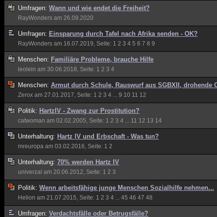
Umfragen:
Wann und wie endet die Freiheit?
RayWonders
am 26.09.2020
Umfragen:
Einsparung durch Tafel nach Afrika senden - OK?
RayWonders
am 16.07.2019, Seite:
1
2
3
4
5
6
7
8
9
Menschen:
Familiäre Probleme, brauche Hilfe
leolein
am 30.06.2018, Seite:
1
2
3
4
Menschen:
Armut durch Schule, Rauswurf aus SGBXII, drohende 
Zerox
am 27.01.2017, Seite:
1
2
3
4
...
9
10
11
12
Politik:
HartzIV - Zwang zur Prostitution?
catwoman
am 02.02.2005, Seite:
1
2
3
4
...
11
12
13
14
Unterhaltung:
Hartz IV und Erbschaft - Was tun?
mreuropa
am 03.02.2016, Seite:
1
2
Unterhaltung:
70% werden Hartz IV
univerzal
am 20.06.2012, Seite:
1
2
3
Politik:
Wenn arbeitsfähige junge Menschen Sozialhilfe nehmen...
Helion
am 21.07.2015, Seite:
1
2
3
4
...
45
46
47
48
Umfragen:
Verdachtsfälle oder Betrugsfälle?