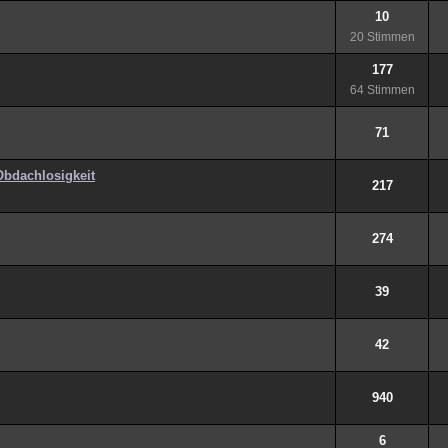
10
20 Stimmen
177
64 Stimmen
71
Obdachlosigkeit
217
274
39
42
940
6