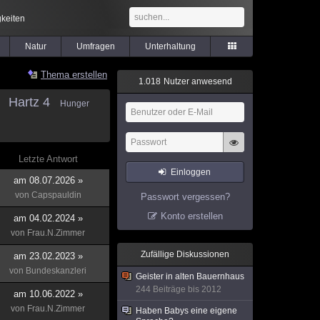
keiten
Natur
Umfragen
Unterhaltung
Thema erstellen
1
.
0
1
8
Nutzer anwesend
Hartz 4
Hunger
Letzte Antwort
Einloggen
am 08.07.2026 »
von
Capspauldin
Passwort vergessen?
Konto erstellen
am 04.02.2024 »
von
Frau.N.Zimmer
Zufällige Diskussionen
am 23.02.2023 »
von
Bundeskanzleri
Geister in alten Bauernhaus
244 Beiträge bis 2012
am 10.06.2022 »
von
Frau.N.Zimmer
Haben Babys eine eigene