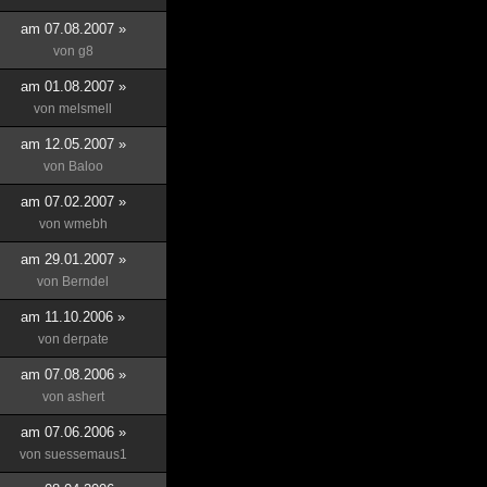
am 07.08.2007 »
von
g8
am 01.08.2007 »
von
melsmell
am 12.05.2007 »
von
Baloo
am 07.02.2007 »
von
wmebh
am 29.01.2007 »
von
Berndel
am 11.10.2006 »
von
derpate
am 07.08.2006 »
von
ashert
am 07.06.2006 »
von
suessemaus1