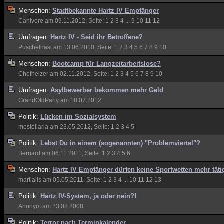
Menschen:
Stadtbekannte Hartz IV Empfänger
Canivore
am 09.11.2012, Seite:
1
2
3
4
...
9
10
11
12
Umfragen:
Hartz IV - Seid ihr Betroffene?
Puschelhasi
am 13.06.2010, Seite:
1
2
3
4
5
6
7
8
9
10
Menschen:
Bootcamp für Langzeitarbeitslose?
Chefheizer
am 02.11.2012, Seite:
1
2
3
4
5
6
7
8
9
10
Umfragen:
Asylbewerber bekommen mehr Geld
GrandOldParty
am 18.07.2012
Politik:
Lücken im Sozialsystem
mostellaria
am 23.05.2012, Seite:
1
2
3
4
5
Politik:
Lebst Du in einem (sogenannten) "Problemviertel"?
Bernard
am 06.11.2011, Seite:
1
2
3
4
5
6
Menschen:
Hartz IV Empfänger dürfen keine Sportwetten mehr täti
martialis
am 05.05.2011, Seite:
1
2
3
4
...
10
11
12
13
Politik:
Hartz IV-System, ja oder nein?!
Anonym
am 23.08.2008
Politik:
Terror nach Terminkalender......