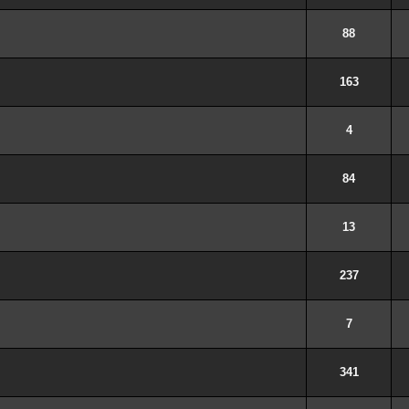
88
163
4
84
13
237
7
341