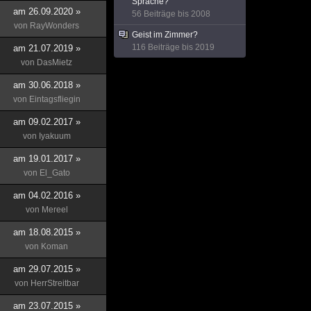
Sprache?
am 26.09.2020 »
56 Beiträge bis 2008
von
RayWonders
Geist im Zimmer?
116 Beiträge bis 2019
am 21.07.2019 »
von
DasMietz
am 30.06.2018 »
von
Eintagsfliegin
am 09.02.2017 »
von
Iyakuum
am 19.01.2017 »
von
El_Gato
am 04.02.2016 »
von
Mereel
am 18.08.2015 »
von
Koman
am 29.07.2015 »
von
HerrStreitbar
am 23.07.2015 »