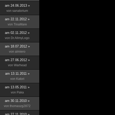
am 24.06.2013 »
von
sanatorium
am 22.11.2012 »
von
TinaMare
am 02.11.2012 »
von
Dr.AllmyLogo
am 18.07.2012 »
von
almiero
am 27.06.2012 »
von
Warhead
am 13.11.2011 »
von
Katori
am 13.05.2011 »
von
Paka
am 30.11.2010 »
von
thomaszg2872
am 27.11.2010 »