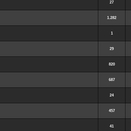
27
1.282
1
29
820
687
24
457
41