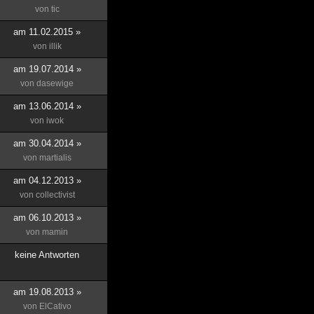
von
tic
am 11.02.2015 »
von
illik
am 19.07.2014 »
von
dasewige
am 13.06.2014 »
von
iwok
am 30.04.2014 »
von
martialis
am 04.12.2013 »
von
collectivist
am 06.10.2013 »
von
mamin
keine Antworten
am 19.08.2013 »
von
ElCativo